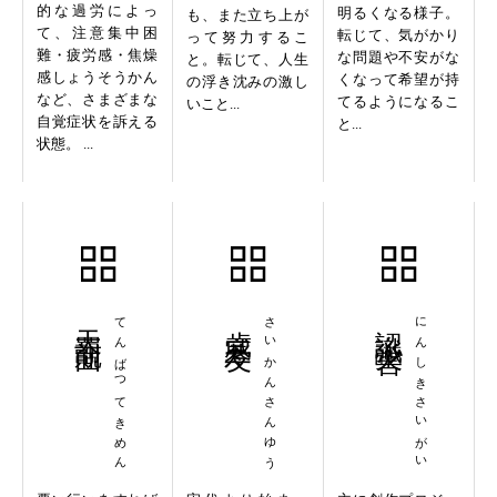
的な過労によっ
明るくなる様子。
も、また立ち上が
て、注意集中困
転じて、気がかり
って努力するこ
難・疲労感・焦燥
な問題や不安がな
と。転じて、人生
感しょうそうかん
くなって希望が持
の浮き沈みの激し
など、さまざまな
てるようになるこ
いこと...
自覚症状を訴える
と...
状態。 ...
天罰覿面
てんばつてきめん
歳寒三友
さいかんさんゆう
認識災害
にんしきさいがい