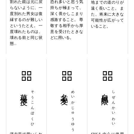
割れた鏡は元に戻
恐れ多いと思う気
地までの道のりが
らないように、一
持ちが極まって、
遠く長いこと。 ま
度別れた男女は復
深く畏かしこまり
た、将来に大きな
縁するのが難しい
感激すること。 尊
可能性が広がって
というたとえ。 一
敬する相手から厚
いること。
度壊れたものは、
意を受けたときな
壊れる前と同じ状
どに用いる。
態...
草根木皮
そうこんぼくひ
名花十友
めいかじゅうゆう
自然界隈
しぜんかいわい