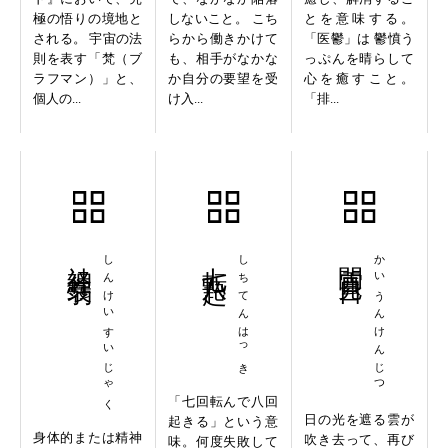
極の悟りの境地と
しないこと。 こち
とを意味する。
される。 宇宙の法
らから働きかけて
「医鬱」は 鬱憤う
則を表す「梵（ブ
も、相手がなかな
っぷんを晴らして
ラフマン）」と、
か自分の要望を受
心を癒すこと。
個人の...
け入...
「排...
神経衰弱
しんけいすいじゃく
七転八起
しちてんはっき
開雲見日
かいうんけんじつ
「七回転んで八回
日の光を遮る雲が
起きる」という意
身体的または精神
吹き去って、再び
味。何度失敗して