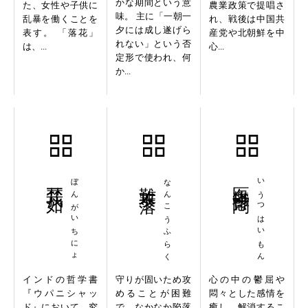
かな期間という意
た、女性や子供に
農業政策で提唱さ
味。 主に「一朝一
乱暴を働くことを
れ、戦後は中国共
夕には成し遂げら
表す。 「落花」
産党や北朝鮮を中
れない」という否
は、...
心...
定形で使われ、何
か...
梵我一如
ぼんがいちにょ
難攻不落
なんこうふらく
医鬱排悶
いうつはいもん
インドの哲学書
守りが固いため攻
心の中の鬱屈や
『ウパニシャッ
めることが困難
悶々とした感情を
ド』において、究
で、なかなか陥落
癒し、解消するこ