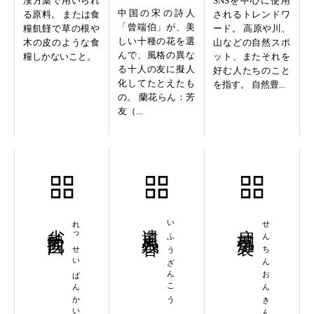
漢方薬で用いられ
SNSを中心に使用
中国の宋の詩人
る原料。 または食
されるトレンドワ
「曾端伯」が、美
糧飢饉で草の根や
ード。 高原や川、
しい十種の花を選
木の皮のような食
山などの自然スポ
んで、風格の異な
糧しかないこと。
ット、またそれを
る十人の友に擬人
好む人たちのこと
化してたとえたも
を指す。 自然豊...
の。 蘭花らん：芳
友（...
劣勢挽回
れっせいばんかい
遺風残香
いふうざんこう
扇枕温衾
せんちんおんきん