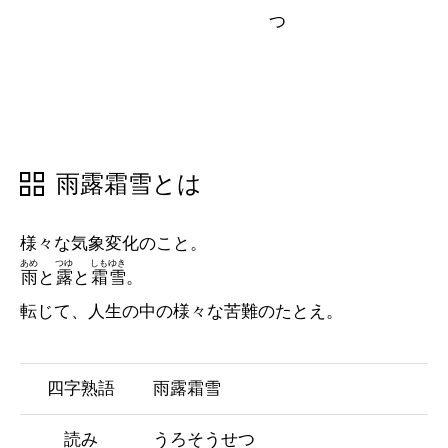
五十音順
五十音順
漢字検索
漢字検索
雨露霜雪とは
様々な気象変化のこと。
あめ
つゆ
しも
ゆき
雨
と
露
と
霜
雪
。
転じて、人生の中の様々な苦難のたとえ。
四字熟語
雨露霜雪
読み
うろそうせつ