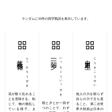
ランダムに30件の四字熟語を表示しています。
落花狼藉
らっかろうぜき
一朝一夕
いっちょういっせき
自力更生
じりきこうせい
花が散り乱れるこ
他人の力を頼らず
とを意味する。 転
自らの力で立ち直
朝と夕とが一回ず
じて、物の散乱し
ること。 第二次世
つのことで、わず
ている様子。ま
界大戦前は日本の