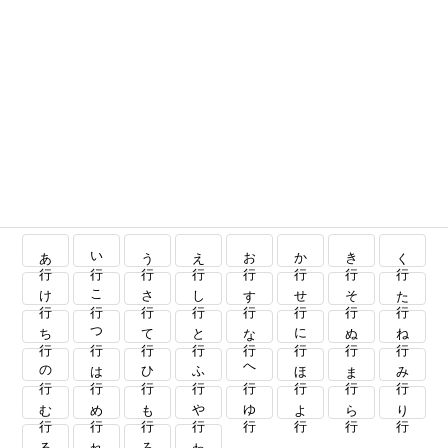
あ行
い行
う行
え行
お行
か行
き行
く行
け行
こ行
さ行
し行
す行
せ行
そ行
た行
ち行
つ行
て行
と行
な行
に行
ぬ行
ね行
の行
は行
ひ行
ふ行
へ行
ほ行
ま行
み行
む行
め行
も行
や行
ゆ行
よ行
ら行
り行
る行
れ行
ろ行
わ行