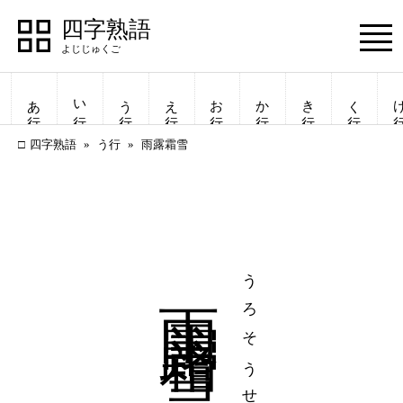
四字熟語
Menu
あ行
い行
う行
え行
お行
か行
き行
く行
け
四字熟語
う行
雨露霜雪
雨露霜雪
うろそうせつ
四字熟語
四字熟語
一覧表示
一覧表示