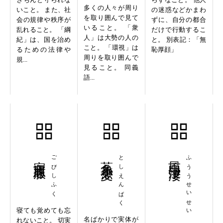
多くの人々が周り
いこと。 また、社
の迷惑などかまわ
を取り囲んで見て
会の規律や秩序が
ずに、自分の都合
いること。 「衆
乱れること。 「綱
だけで行動するこ
人」は大勢の人の
紀」は、国を治め
と。 別表記：「無
こと。 「環視」は
るための法律や
恥厚顔」
周りを取り囲んで
規...
見ること。 同義
語...
寤寐思服
ごびしふく
菟糸燕麦
としえんばく
風雨淒淒
ふううせいせい
寝ても覚めても忘
名ばかりで実体が
れないこと。 切実