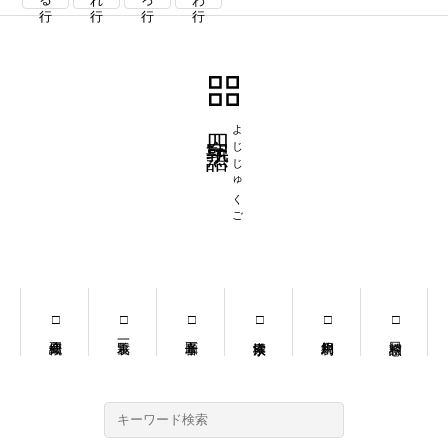
四字熟語
よじじゅくご