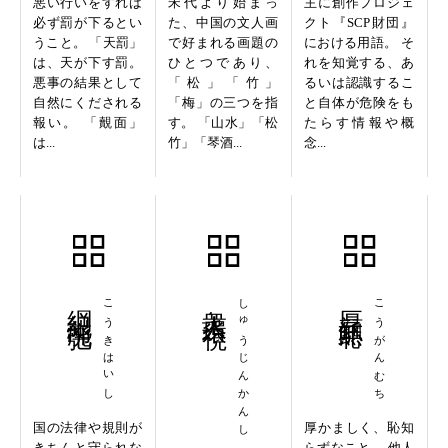
悪い行いをすれば
宋代より始まっ
主に創作プロジェ
必ず罰が下るとい
た、中国の文人画
クト『SCP財団』
うこと。 「天罰」
で好まれる画題の
における用語。 そ
は、天が下す罰。
ひとつであり、
れを知覚する、あ
悪事の結果として
「松」「竹」
るいは認識するこ
自然にくだされる
「梅」の三つを指
と自体が危険をも
報い。 「覿面」
す。 「山水」「松
たらす情報や概
は...
竹」「琴酒...
念...
綱紀廃弛
こうきはいし
衆人環視
しゅうじんかんし
厚顔無恥
こうがんむち
国の法律や規則が
厚かましく、恥知
きちんと守られな
らずなこと。 他人