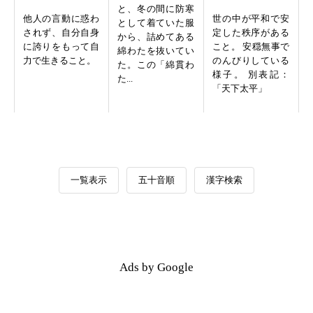
と、冬の間に防寒
他人の言動に惑わ
世の中が平和で安
として着ていた服
されず、自分自身
定した秩序がある
から、詰めてある
に誇りをもって自
こと。 安穏無事で
綿わたを抜いてい
力で生きること。
のんびりしている
た。この「綿貫わ
様子。 別表記：
た...
「天下太平」
一覧表示
五十音順
漢字検索
Ads by Google