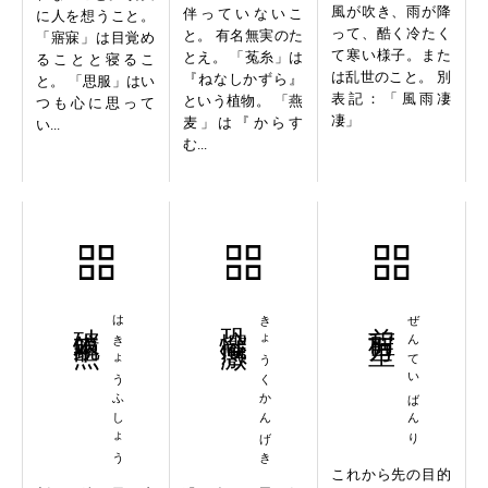
風が吹き、雨が降
伴っていないこ
に人を想うこと。
って、酷く冷たく
と。 有名無実のた
「寤寐」は目覚め
て寒い様子。また
とえ。 「菟糸」は
ることと寝るこ
は乱世のこと。 別
『ねなしかずら』
と。 「思服」はい
表記：「風雨凄
という植物。 「燕
つも心に思って
凄」
麦」は『からす
い...
む...
破鏡不照
はきょうふしょう
恐懼感激
きょうくかんげき
前程万里
ぜんていばんり
これから先の目的