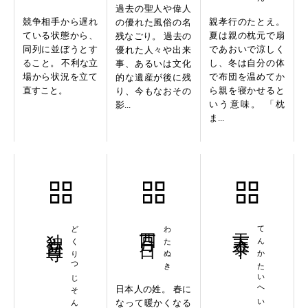
過去の聖人や偉人
競争相手から遅れ
親孝行のたとえ。
の優れた風俗の名
ている状態から、
夏は親の枕元で扇
残なごり。 過去の
同列に並ぼうとす
であおいで涼しく
優れた人々や出来
ること。 不利な立
し、冬は自分の体
事、あるいは文化
場から状況を立て
で布団を温めてか
的な遺産が後に残
直すこと。
ら親を寝かせると
り、今もなおその
いう意味。 「枕
影...
ま...
独立自尊
どくりつじそん
四月一日
わたぬき
天下泰平
てんかたいへい
日本人の姓。 春に
なって暖かくなる