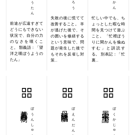
失敗の後に慌てて
忙しい中でも、ち
前途が広遠すぎて
改善すること。 羊
ょっとした暇な時
どうにもできない
が逃げた後で、そ
間を見つけて遊ぶ
状況で、自分の力
の囲いを修繕する
こと。 「忙裡ぼう
のなさを嘆くこ
という意味で、問
りに閑かんを偸ぬ
と。 類義語：「望
題が発生した後で
すむ」と訓読す
洋之嘆ぼうようの
もそれを反省し対
る。 別表記：「忙
たん」
策...
裏...
暮雲春樹
ぼうんしゅんじゅ
母猿断腸
ぼえんだんちょう
墨家十論
ぼくかじゅうろん