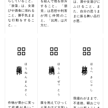
らしていること。
を組んで他を排斥
は、酒や女遊びに
「放蕩」は、女遊
すること。 「朋
ふけること。ま
びや酒食に溺れる
党」は思想や利害
た、自分の思うま
こと。勝手気まま
が同じ仲間のこ
まに振る舞い品行
な行動をするこ
と。 「比周」は片
が悪...
と。...
方だ...
豊年満作
ほうねんまんさく
捧腹絶倒
ほうふくぜっとう
放辟邪侈
ほうへきじゃし
我儘わがままで、
作物が豊かに実っ
腹を抱えてひっく
不道徳。驕おごり
て収穫が多いこ
り返るほど大笑い
高ぶり邪よこしま