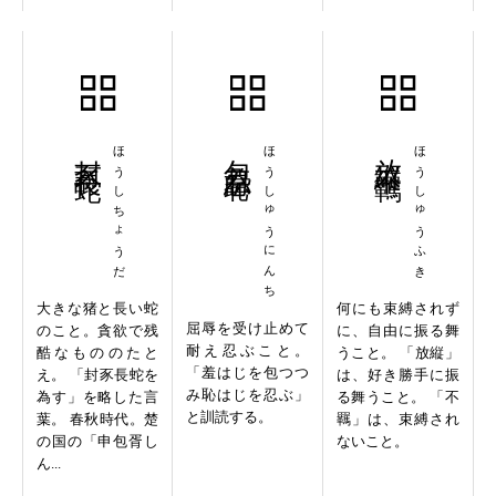
封豕長蛇
ほうしちょうだ
包羞忍恥
ほうしゅうにんち
放縦不羈
ほうしゅうふき
大きな猪と長い蛇
何にも束縛されず
屈辱を受け止めて
のこと。貪欲で残
に、自由に振る舞
耐え忍ぶこと。
酷なもののたと
うこと。 「放縦」
「羞はじを包つつ
え。 「封豕長蛇を
は、好き勝手に振
み恥はじを忍ぶ」
為す」を略した言
る舞うこと。 「不
と訓読する。
葉。 春秋時代。楚
羈」は、束縛され
の国の「申包胥し
ないこと。
ん...