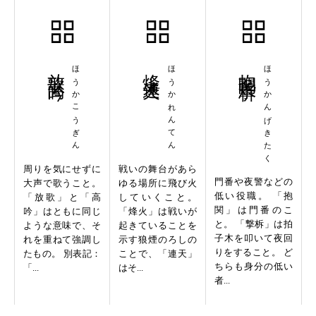
放歌高吟
ほうかこうぎん
烽火連天
ほうかれんてん
抱関撃柝
ほうかんげきたく
周りを気にせずに
戦いの舞台があら
門番や夜警などの
大声で歌うこと。
ゆる場所に飛び火
低い役職。 「抱
「放歌」と「高
していくこと。
関」は門番のこ
吟」はともに同じ
「烽火」は戦いが
と。 「撃柝」は拍
ような意味で、そ
起きていることを
子木を叩いて夜回
れを重ねて強調し
示す狼煙のろしの
りをすること。 ど
たもの。 別表記：
ことで、「連天」
ちらも身分の低い
「...
はそ...
者...