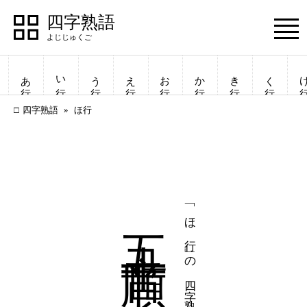
四字熟語
Menu
あ行
い行
う行
え行
お行
か行
き行
く行
け
四字熟語
ほ行
五十音順
「ほ行」の四字熟語
四字熟語
四字熟語
一覧表示
一覧表示