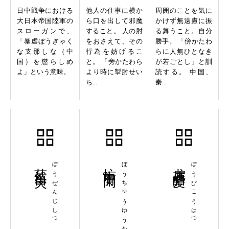
日中戦争における
他人の仕事に横か
周囲のことを気に
大日本帝国陸軍の
ら口を出して邪魔
かけず無遠慮に振
スローガンで、
すること。 人の肘
る舞うこと。自分
「暴虐ぼうぎゃく
をおさえて、その
勝手。 「傍かたわ
な支那しな（中
行為を妨げるこ
らに人無ひとなき
国）を懲らしめ
と。 「旁かたわら
が若ごとし」と訓
よ」という意味。
より時に掣肘せい
読する。 中国、
ち...
秦...
茫然自失
ぼうぜんじしつ
忙中有閑
ぼうちゅうゆうかん
尨眉皓髪
ぼうびこうはつ