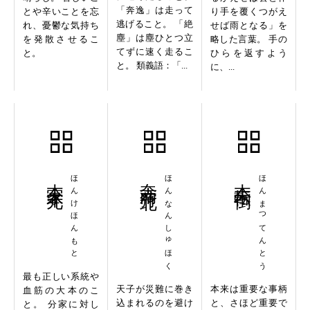
「奔逸」は走って
とや辛いことを忘
り手を覆くつがえ
逃げること。 「絶
れ、憂鬱な気持ち
せば雨となる」を
塵」は塵ひとつ立
を発散させるこ
略した言葉。 手の
てずに速く走るこ
と。
ひらを返すよう
と。 類義語：「...
に、...
本家本元
ほんけほんもと
奔南狩北
ほんなんしゅほく
本末転倒
ほんまつてんとう
最も正しい系統や
天子が災難に巻き
本来は重要な事柄
血筋の大本のこ
込まれるのを避け
と、さほど重要で
と。 分家に対し