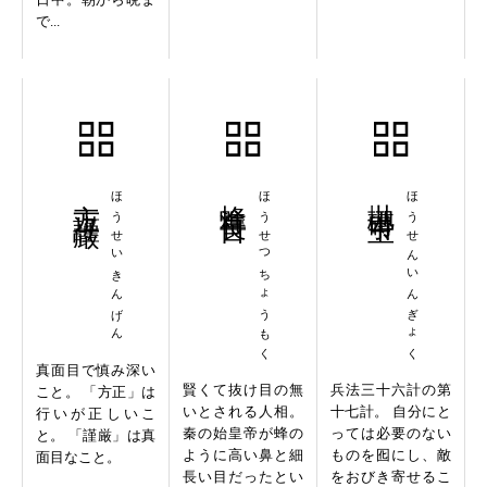
で...
方正謹厳
ほうせいきんげん
蜂準長目
ほうせつちょうもく
抛磚引玉
ほうせんいんぎょく
真面目で慎み深い
賢くて抜け目の無
兵法三十六計の第
こと。 「方正」は
いとされる人相。
十七計。 自分にと
行いが正しいこ
秦の始皇帝が蜂の
っては必要のない
と。 「謹厳」は真
ように高い鼻と細
ものを囮にし、敵
面目なこと。
長い目だったとい
をおびき寄せるこ