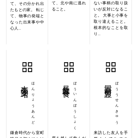
て、北や南に逃れ
ない事柄の取り扱
て、その分かれ出
ること。
いが反対になるこ
たもとの家。 転じ
と。 大事と小事を
て、物事の発端と
取り違えること。
なった出来事や中
根本的なことを取
心人...
り...
本領安堵
ほんりょうあんど
暴飲暴食
ぼういんぼうしょく
冒雨剪韭
ぼううせんきゅう
鎌倉時代から室町
来訪した友人を手