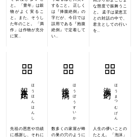
と。 「豊年」は穀
すること。 正しく
な態度で振舞うこ
物がよく実るこ
は『捧腹絶倒』の
と。 孟子は梁恵王
と。また、そうし
字だが、今日では
との対話の中で、
た年のこと。 「満
誤用である『抱腹
君主としての行い
作」は作物が充分
絶倒』で定着して
を...
に実...
い...
報本反始
ほうほんはんし
蜂房水渦
ほうぼうすいか
泡沫夢幻
ほうまつむげん
先祖の恩恵や功績
数多くの家屋が蜂
人生の儚いことの
に感謝し、それに
の巣の穴のように
たとえ。 「泡沫」