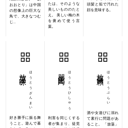
たは、そのような
頭髪と垢で汚れた
おおとり」は中国
美しいもののたと
顔を意味する。
の想像上の巨大な
え。 美しい梅の木
鳥で、大きなつむ
を褒めて使う言
じ...
葉。
放蕩三昧
ほうとうざんまい
朋党比周
ほうとうひしゅう
放蕩無頼
ほうとうぶらい
酒や女遊びに溺れ
好き勝手に振る舞
利害を同じくする
て素行に問題があ
うこと。遊んで暮
者が集まり、徒党
ること。 「放蕩」