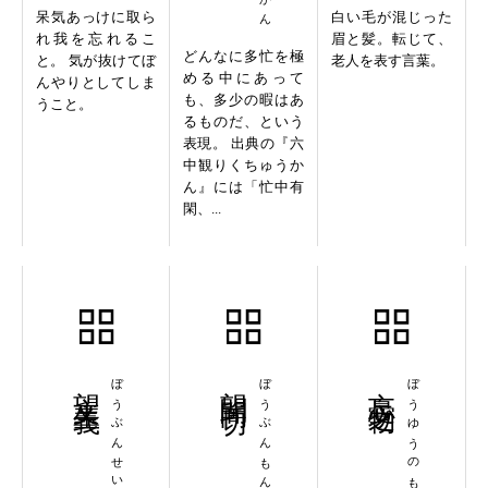
呆気あっけに取ら
白い毛が混じった
れ我を忘れるこ
眉と髪。転じて、
どんなに多忙を極
と。 気が抜けてぼ
老人を表す言葉。
める中にあって
んやりとしてしま
も、多少の暇はあ
うこと。
るものだ、という
表現。 出典の『六
中観りくちゅうか
ん』には「忙中有
閑、...
望文生義
ぼうぶんせいぎ
望聞問切
ぼうぶんもんせつ
忘憂之物
ぼうゆうのもの