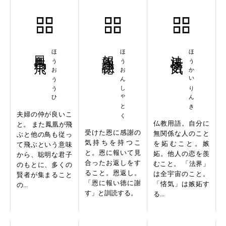
鳳凰于飛
ほうおううひ
報恩謝徳
ほうおんしゃとく
法界悋気
ほうかいりんき
夫婦の仲が良いこ
仏教用語。自分に
と。 また鳳凰が飛
受けた恩に感謝の
無関係な人のこと
ぶと他の鳥も従っ
気持ちを持つこ
を妬むこと。嫉
て飛ぶという意味
と。恩に報いて見
妬。他人の恋を羨
から、聡明な君子
合ったお返しをす
むこと。 「法界」
のもとに、多くの
ること。恩返し。
は全宇宙のこと。
賢者が集まること
「恩に報い徳に謝
「悋気」は嫉妬す
の...
す」と訓読する。
る...