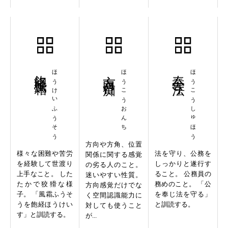
飽経風霜
ほうけいふうそう
方向音痴
ほうこうおんち
奉公守法
ほうこうしゅほう
方向や方角、位置
様々な困難や苦労
法を守り、公務を
関係に関する感覚
を経験して世渡り
しっかりと遂行す
の劣る人のこと。
上手なこと。 した
ること。 公務員の
迷いやすい性質。
たかで狡猾な様
務めのこと。 「公
方向感覚だけでな
子。 「風霜ふうそ
を奉じ法を守る」
く空間認識能力に
うを飽経ほうけい
と訓読する。
対しても使うこと
す」と訓読する。
が...