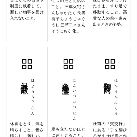
七つのたとえ話の
制度に執着して、
たまま、すり足で
こと。 三車火宅さ
新しい物事を受け
移動すること。高
んしゃかたく 長者
入れないこと。
貴な人の前へ進み
窮子ちょうじゃぐ
出るときの姿勢。
うじ 三草二木さん
そうにもく 化...
保養鬱散
ほよううっさん
奔逸絶塵
ほんいつぜつじん
翻雲覆雨
ほんうんふくう
休養をとり、気を
杜甫の『貧交行』
塵も立たないほど
晴らすこと。憂さ
にある「手を翻ひ
に速く走ること。
晴らし。 苦しいこ
るがえせば雲と作