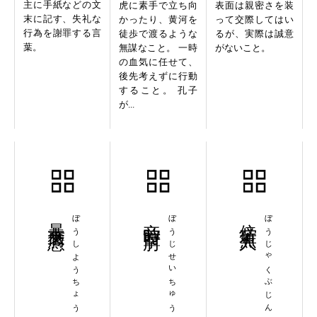
主に手紙などの文
虎に素手で立ち向
表面は親密さを装
末に記す、失礼な
かったり、黄河を
って交際してはい
行為を謝罪する言
徒歩で渡るような
るが、実際は誠意
葉。
無謀なこと。 一時
がないこと。
の血気に任せて、
後先考えずに行動
すること。 孔子
が...
暴支膺懲
ぼうしようちょう
旁時掣肘
ぼうじせいちゅう
傍若無人
ぼうじゃくぶじん