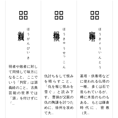
判官贔屓
ほうがんびいき
報仇雪恨
ほうきゅうせっこん
宝篋印塔
ほうきょういんとう
弱者や敗者に対し
て同情して味方に
仇討ちをして恨み
墓塔・供養塔など
なること。 ここで
を晴らすこと。
に使われる仏塔の
いう「判官」は源
「仇を報じ恨みを
一種。 多くは石で
義経のこと。 古典
雪ぐ」と読み下
造られているが、
芸能の世界では
す。 曹操が父親の
稀に木造のものも
「源」を付けずに
仇の陶謙を討つた
ある。 もとは鎌倉
「...
めに、徐州を攻め
時代に、密教
て大...
（天...