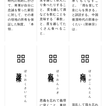
度を越して飲んだ
時代の初めにかけ
厚くもてなすこ
り食べたりするこ
て、将軍が自分に
と。 「雨を冒して
と。 度を越して酒
忠誠を誓った家臣
韭にらを剪きる」
などを飲むことを
に対して、その者
と訓読する。 中国
意味する「暴飲」
の領地の所有を保
後漢時代の郭泰か
と、度を越してた
証した制度。 「本
くたい（郭林宗）
くさん食べるこ
領...
は...
と...
茅屋采椽
ぼうおくさいてん
忘恩負義
ぼうおんふぎ
忘我混沌
ぼうがこんとん
恩義を忘れて義理
混乱して我を忘れ
に背くこと。裏切