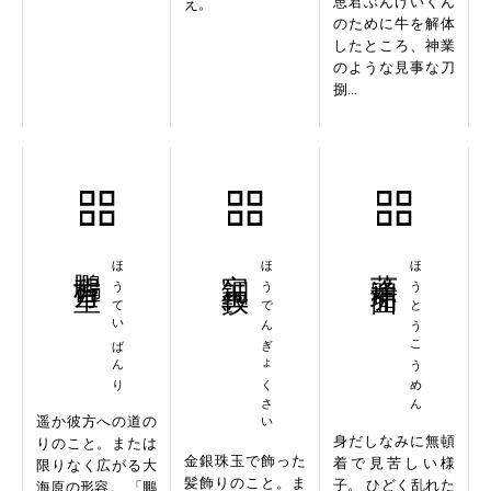
恵君ぶんけいくん
え。
のために牛を解体
したところ、神業
のような見事な刀
捌...
鵬程万里
ほうていばんり
宝鈿玉釵
ほうでんぎょくさい
蓬頭垢面
ほうとうこうめん
遥か彼方への道の
身だしなみに無頓
りのこと。または
金銀珠玉で飾った
着で見苦しい様
限りなく広がる大
髪飾りのこと。ま
子。 ひどく乱れた
海原の形容。 「鵬