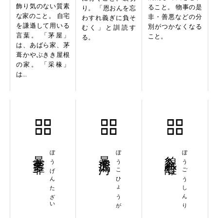
飾り気のない質素
ること。 物事の是
り。 「恩おんを忘
な家のこと。 自宅
非・善悪などの分
わすれ義ぎに負そ
を謙遜して用いる
別がつかなくなる
むく」と訓読す
言葉。 「茅屋」
こと。
る。
は、あばら家、茅
葺かやぶきき屋根
の家。 「采椽」
は...
暴言多罪
ぼうげんたざい
暴虎馮河
ぼうこひょうが
貌合心離
ぼうごうしんり