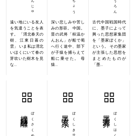
遠い地にいる友人
深い悲しみや苦し
古代中国戦国時代
を気遣うことを表
みの形容。 中国。
に、墨子によって
す。 「渭北春天の
晋の武将「桓温か
興った思想家集団
樹、江東日暮の
んおん」が船で蜀
を「墨家ぼくか」
雲」 いま私は渭北
へ行く途中、部下
という。 その墨家
いほくにいて春の
が子猿を捕らえて
が主張した思想を
芽吹いた樹木を見
船に乗せた。 母
まとめたものが
な...
猿...
「墨...
撲朔謎離
ぼくさくめいり
墨子泣糸
ぼくしきゅうし
墨子薄葬
ぼくしはくそう