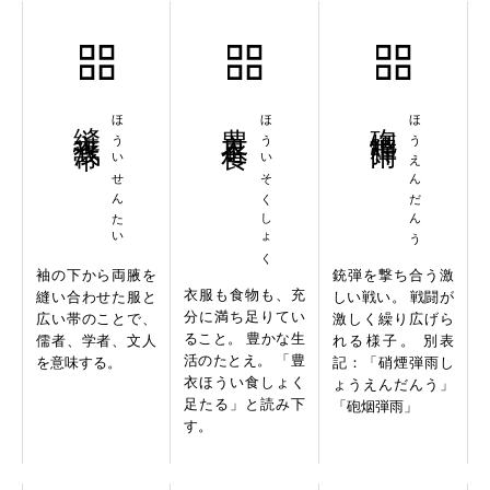
縫衣浅帯
ほういせんたい
豊衣足食
ほういそくしょく
砲煙弾雨
ほうえんだんう
袖の下から両腋を
銃弾を撃ち合う激
衣服も食物も、充
縫い合わせた服と
しい戦い。 戦闘が
分に満ち足りてい
広い帯のことで、
激しく繰り広げら
ること。 豊かな生
儒者、学者、文人
れる様子。 別表
活のたとえ。 「豊
を意味する。
記：「硝煙弾雨し
衣ほうい食しょく
ょうえんだんう」
足たる」と読み下
「砲烟弾雨」
す。