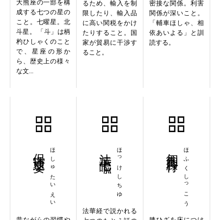
大熊座の一部を構
るため、輸入を制
密接な関係。利害
成する七つの星の
限したり、輸入品
関係が深いこと。
こと。七曜星。北
に高い関税をかけ
「輔車ほしゃ、相
斗星。 「斗」は柄
たりすること。国
依あいよる」と訓
杓ひしゃくのこと
家が貿易に干渉す
読する。
で、星座の形か
ること。
ら、歴史上の様々
な文...
保守退嬰
ほしゅたいえい
法華七喩
ほっけしちゆ
匍匐膝行
ほふくしっこう
法華経で説かれる
昔ながらの習慣や
膝ひざを床につけ