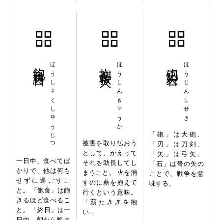
飽食終日
ほうしょくしゅうじつ
抱薪救火
ほうしんきゅうか
砲刃矢石
ほうじんしせき
「砲」は大砲、
被害を取り払おう
「刃」は刀剣、
として、かえって
「矢」は弓矢、
一日中、食べてば
それを助長してし
「石」は弩の矢の
かりで、他は何も
まうこと。 火を消
ことで、戦争を意
せずに過ごすこ
すのに薪を抱えて
味する。
と。 「飽食」は飽
行くという意味。
きるほど食べるこ
「薪たきぎを抱
と。 「終日」は一
い...
日中。朝から晩ま