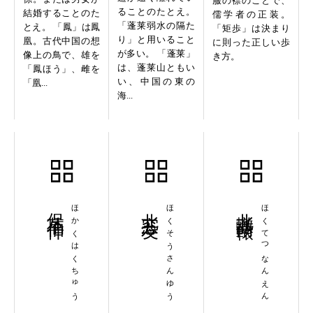
服の襟のことで、
ることのたとえ。
結婚することのた
儒学者の正装。
「蓬莱弱水の隔た
とえ。 「鳳」は鳳
「矩歩」は決まり
り」と用いること
凰。古代中国の想
に則った正しい歩
が多い。 「蓬莱」
像上の鳥で、雄を
き方。
は、蓬莱山ともい
「鳳ほう」、雌を
い、中国の東の
「凰...
海...
保革伯仲
ほかくはくちゅう
北窓三友
ほくそうさんゆう
北轍南轅
ほくてつなんえん