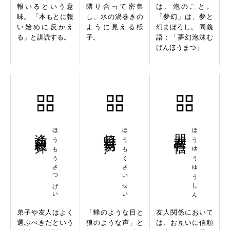
報いるという意
隣り合って密集
は、泡のこと。
味。 「本もとに報
し、水の渦巻きの
「夢幻」は、夢と
い始めに反かえ
ように見える様
幻まぼろし。 同義
る」と訓読する。
子。
語：「夢幻泡沫む
げんほうまつ」
逢蒙殺羿
ほうもうさつげい
蜂目豺声
ほうもくさいせい
朋友有信
ほうゆうゆうしん
弟子や友人はよく
「蜂のような目と
友人関係において
選ぶべきだという
狼のような声」と
は、お互いに信頼