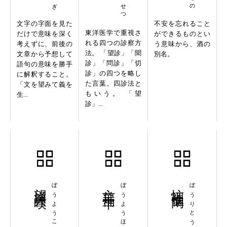
文字の字面を見た
不安を忘れること
東洋医学で重視さ
だけで意味を深く
ができるものとい
れる四つの診察方
考えずに、前後の
う意味から、酒の
法。 「望診」「聞
文章から予想して
別名。
診」「問診」「切
語句の意味を勝手
診」の四つを略し
に解釈すること。
た言葉。四診法と
「文を望みて義を
もいう。 「望
生...
診」...
望洋興嘆
ぼうようこうたん
亡羊補牢
ぼうようほろう
忙裡偸閑
ぼうりとうかん