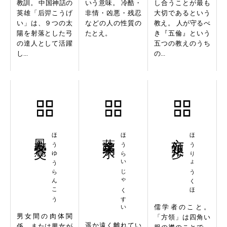
教訓。 中国神話の
いう意味。 冷酷・
し合うことが最も
英雄「后羿こうげ
非情・凶悪・残忍
大切であるという
い」は、９つの太
などの人の性質の
教え。 人が守るべ
陽を射落とした弓
たとえ。
き『五倫』という
の達人として活躍
五つの教えのうち
し...
の...
鳳友鸞交
ほうゆうらんこう
蓬莱弱水
ほうらいじゃくすい
方領矩歩
ほうりょうくほ
儒学者のこと。
男女間の肉体関
「方領」は四角い
遥か遠く離れてい
係。または男女が