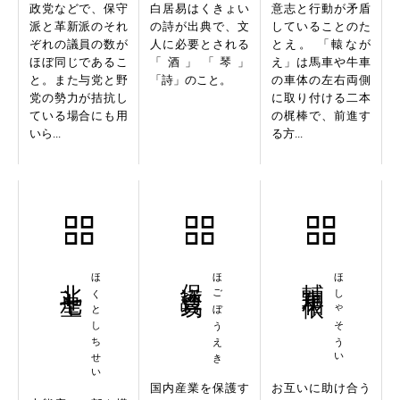
政党などで、保守
白居易はくきょい
意志と行動が矛盾
派と革新派のそれ
の詩が出典で、文
していることのた
ぞれの議員の数が
人に必要とされる
とえ。 「轅なが
ほぼ同じであるこ
「酒」「琴」
え」は馬車や牛車
と。また与党と野
「詩」のこと。
の車体の左右両側
党の勢力が拮抗し
に取り付ける二本
ている場合にも用
の梶棒で、前進す
いら...
る方...
北斗七星
ほくとしちせい
保護貿易
ほごぼうえき
輔車相依
ほしゃそうい
国内産業を保護す
お互いに助け合う