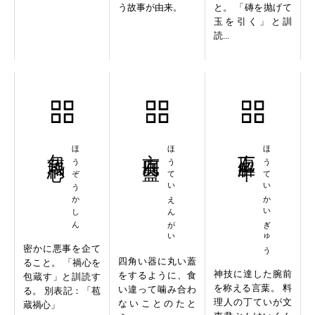
う故事が由来。
と。 「磚を抛げて
玉を引く」と訓
読...
包蔵禍心
ほうぞうかしん
方底円蓋
ほうていえんがい
庖丁解牛
ほうていかいぎゅう
密かに悪事を企て
四角い器に丸い蓋
ること。 「禍心を
神技に達した腕前
をするように、食
包蔵す」と訓読す
を称える言葉。 料
い違って噛み合わ
る。 別表記：「苞
理人の丁ていが文
ないことのたと
蔵禍心」