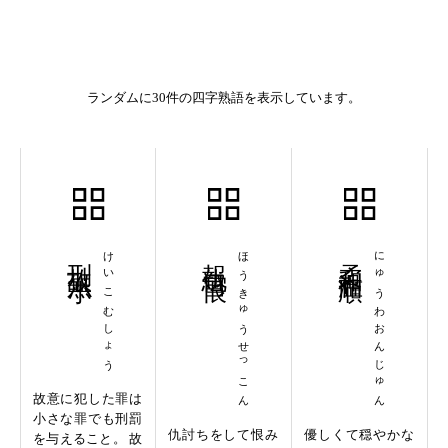
ランダムに30件の四字熟語を表示しています。
刑故無小
けいこむしょう
報仇雪恨
ほうきゅうせっこん
柔和温順
にゅうわおんじゅん
故意に犯した罪は
小さな罪でも刑罰
仇討ちをして恨み
優しくて穏やかな
を与えること。 故