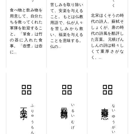
苦しみを取り除い
食べ物と飲み物を
て、安楽を与える
北宋ほくそうの時
用意して、自分た
こと。 もとは仏教
代の詩人、蘇軾そ
ちを救ってくれた
用語で、仏が人々
しょくが、唐の時
軍隊を歓迎するこ
を苦しみから救
代の詩風を酷評し
と。 「箪食」は竹
い、福楽を与える
た言葉。 元稹げん
の器に入れた食
ことを意味する。
しんの詩は軽々し
事。 「壺漿」は壺
仏の...
くて重厚さがな
に...
く、...
不立文字
ふりゅうもんじ
異類無碍
いるいむげ
内憂外患
ないゆうがいかん