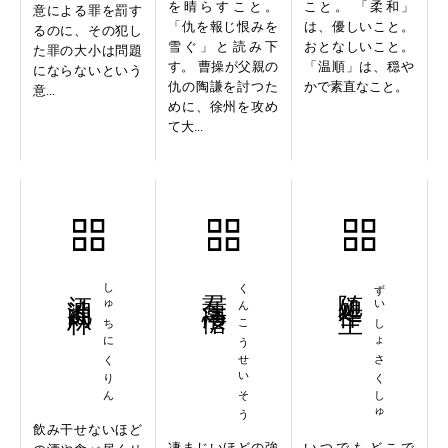
を晴らすこと。
こと。 「柔和」
意による罪を罰す
「仇を報じ恨みを
は、優しいこと。
るのに、その犯し
雪ぐ」と読み下
おとなしいこと。
た罪の大小は問題
す。 曹操が父親の
「温順」は、穏や
にならないという
仇の陶謙を討つた
かで素直なこと。
意...
めに、徐州を攻め
て大...
酒池肉林
しゅちにくりん
焄蒿凄愴
くんこうせいそう
随処作主
ずいしょさくしゅ
飲み干せないほど
凄まじいほどの強
いつでもどこで