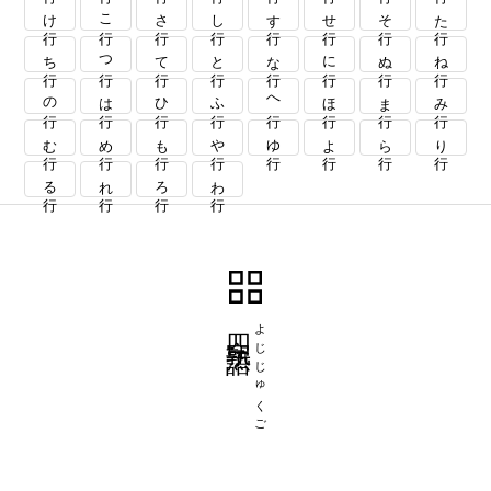
け行
こ行
さ行
し行
す行
せ行
そ行
た行
ち行
つ行
て行
と行
な行
に行
ぬ行
ね行
の行
は行
ひ行
ふ行
へ行
ほ行
ま行
み行
む行
め行
も行
や行
ゆ行
よ行
ら行
り行
る行
れ行
ろ行
わ行
四字熟語
よじじゅくご