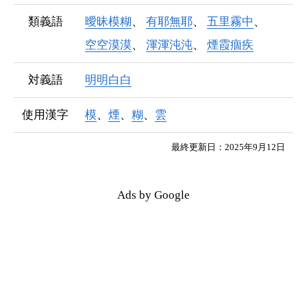
類義語
曖昧模糊
有耶無耶
五里霧中
空空漠漠
渾渾沌沌
煙霞痼疾
対義語
明明白白
使用漢字
模
、
煙
、
糊
、
雲
最終更新日：2025年9月12日
Ads by Google