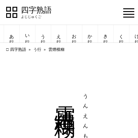
四字熟語
Menu
あ行
い行
う行
え行
お行
か行
き行
く行
け
四字熟語
う行
雲煙模糊
雲煙模糊
うんえんもこ
四字熟語
四字熟語
一覧表示
一覧表示