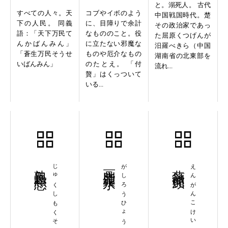
と。溺死人。 古代
すべての人々。天
コブやイボのよう
中国戦国時代。楚
下の人民。 同義
に、目障りで余計
その政治家であっ
語：「天下万民て
なもののこと。役
た屈原くつげんが
んかばんみん」
に立たない邪魔な
汨羅べきら（中国
「蒼生万民そうせ
ものや厄介なもの
湖南省の北東部を
いばんみん」
のたとえ。 「付
流れ...
贅」はくっついて
いる...
熟思黙想
じゅくしもくそう
画脂鏤氷
がしろうひょう
燕頷虎頸
えんがんこけい