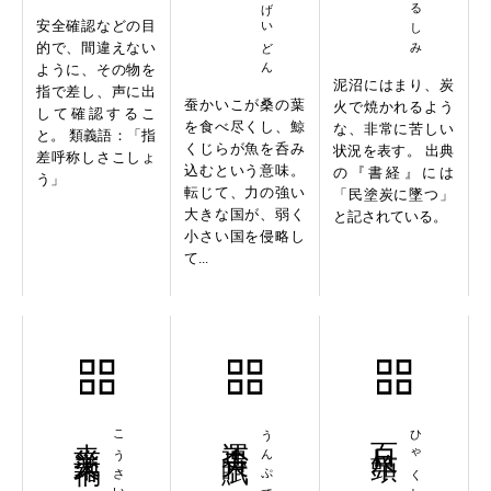
安全確認などの目
的で、間違えない
ように、その物を
泥沼にはまり、炭
指で差し、声に出
蚕かいこが桑の葉
火で焼かれるよう
して確認するこ
を食べ尽くし、鯨
な、非常に苦しい
と。 類義語：「指
くじらが魚を呑み
状況を表す。 出典
差呼称しさこしょ
込むという意味。
の『書経』には
う」
転じて、力の強い
「民塗炭に墜つ」
大きな国が、弱く
と記されている。
小さい国を侵略し
て...
幸災楽禍
こうさいらくか
運否天賦
うんぷてんぷ
百尺竿頭