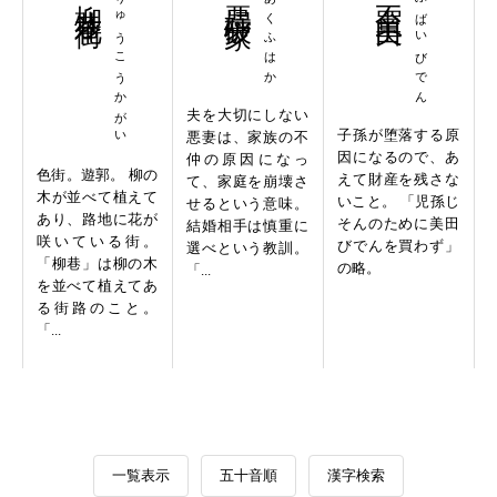
りゅうこうかがい
あくふはか
ふばいびでん
夫を大切にしない
子孫が堕落する原
悪妻は、家族の不
因になるので、あ
仲の原因になっ
色街。遊郭。 柳の
えて財産を残さな
て、家庭を崩壊さ
木が並べて植えて
いこと。 「児孫じ
せるという意味。
あり、路地に花が
そんのために美田
結婚相手は慎重に
咲いている街。
びでんを買わず」
選べという教訓。
「柳巷」は柳の木
の略。
「...
を並べて植えてあ
る街路のこと。
「...
一覧表示
五十音順
漢字検索