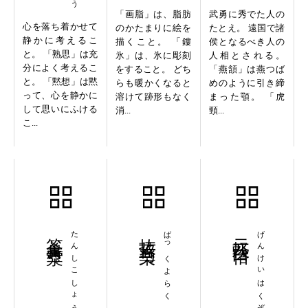
「画脂」は、脂肪
武勇に秀でた人の
心を落ち着かせて
のかたまりに絵を
たとえ。 遠国で諸
静かに考えるこ
描くこと。 「鏤
侯となるべき人の
と。 「熟思」は充
氷」は、氷に彫刻
人相とされる。
分によく考えるこ
をすること。 どち
「燕頷」は燕つば
と。 「黙想」は黙
らも暖かくなると
めのように引き締
って、心を静かに
溶けて跡形もなく
まった顎。 「虎
して思いにふける
消...
頸...
こ...
箪食壺漿
たんしこしょう
抜苦与楽
ばっくよらく
元軽白俗
げんけいはくぞく