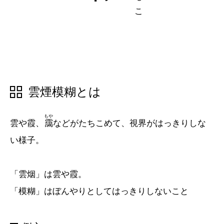
五十音順
五十音順
漢字検索
漢字検索
雲煙模糊とは
もや
雲や霞、
靄
などがたちこめて、視界がはっきりしな
い様子。
「雲烟」は雲や霞。
「模糊」はぼんやりとしてはっきりしないこと