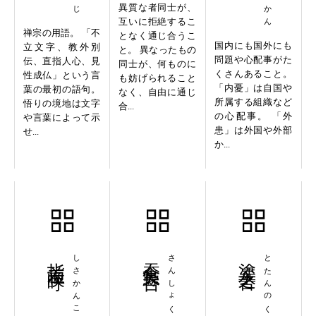
異質な者同士が、
互いに拒絶するこ
禅宗の用語。 「不
となく通じ合うこ
国内にも国外にも
立文字、教外別
と。 異なったもの
問題や心配事がた
伝、直指人心、見
同士が、何ものに
くさんあること。
性成仏」という言
も妨げられること
「内憂」は自国や
葉の最初の語句。
なく、自由に通じ
所属する組織など
悟りの境地は文字
合...
の心配事。 「外
や言葉によって示
患」は外国や外部
せ...
か...
指差喚呼
しさかんこ
蚕食鯨呑
さんしょくげいどん
塗炭之苦
とたんのくるしみ