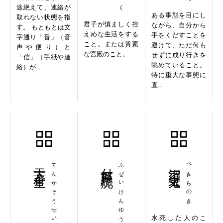
途絶えて、連絡が
ある事態を目にし
取れない状態を指
君子が慎ましく控
ながら、自分から
す。 もともとは文
えめな生活をする
手をくだすことを
字通り「音」（音
こと。または質素
避けて、ただ何も
声や便り）と
な宮殿のこと。
せずに成り行きを
「信」（手紙や連
眺めていること。
絡）が...
特に重大な事態に
直...
天下蒼生
てんかそうせい
付贅懸疣
ふぜいけんゆう
汨羅之鬼
べきらのき
水死した人のこ