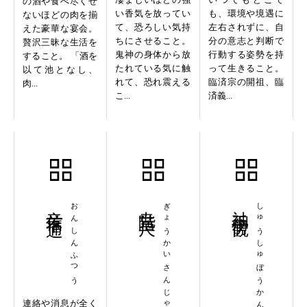
の酒や食べ尽くせ
い香気を放ってい
も、環境や境遇に
ないほどの肉を揃
て、恐ろしい気持
左右されずに、自
えた豪華な宴会。
ちにさせること。
分の意志と判断で
贅沢三昧な生活を
鬼神の身体から放
行動する姿勢を持
すること。 「酒を
たれている気に触
って生きること。
以て池となし、
れて、恐れ震える
臨済宗の開祖、臨
肉...
こ...
済義...
音信不通
おんしんふつう
尭階三尺
ぎょうかいさんじゃく
袖手傍観
しゅうしゅぼうかん
連絡や消息が全く