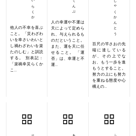
ひゃくしゃくかんとう
人の幸運や不運は
他人の不幸を喜ぶ
天によって定めら
こと。 「災わざわ
れ、与えられるも
いを幸さいわいと
のだということ。
百尺の竿さおの先
し禍わざわいを楽
また、運を天に任
端に達している
たのしむ」と訓読
せること。 「運
が、その上でな
する。 別表記：
否」は、幸運と不
お、もう一歩を進
「楽禍幸災らくか
運...
もうとすること。
こ...
努力の上にも努力
を重ねる態度や心
構えの...
柳巷花街
悪婦破家
不買美田