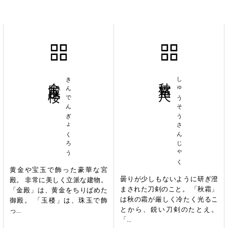
金殿玉楼
きんでんぎょくろう
秋霜三尺
しゅうそうさんじゃく
黄金や宝玉で飾った豪華な宮
曇りが少しもないように研ぎ澄
殿。 非常に美しく立派な建物。
まされた刀剣のこと。 「秋霜」
「金殿」は、黄金をちりばめた
は秋の霜が厳しく冷たく光るこ
御殿。 「玉楼」は、珠玉で飾
とから、鋭い刀剣のたとえ。
っ...
「...