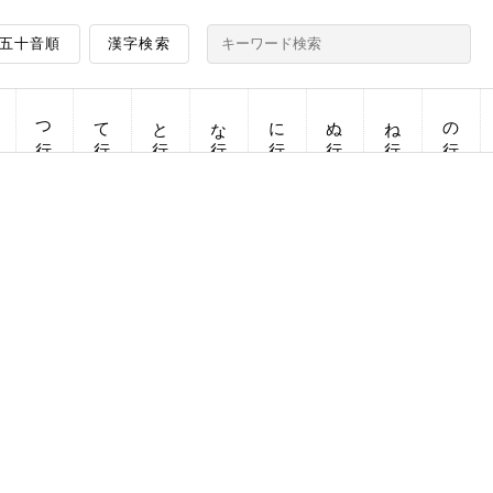
五十音順
漢字検索
つ行
て行
と行
な行
に行
ぬ行
ね行
の行