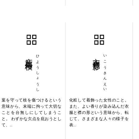
庇葉傷枝
ひようしょうし
衣香襟影
いこうきんえい
葉を守って枝を傷つけるという
化粧して着飾った女性のこと。
意味から、末端に拘って大切な
また、よい香りが染み込んだ衣
ことを台無しにしてしまうこ
服と襟の形という意味から、転
と。 わずかな欠点を庇おうとし
じて、さまざまな人々の様子を
て、...
表...