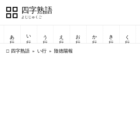
四字熟語
あ行
い行
う行
え行
お行
か行
き行
く行
四字熟語
い行
陰徳陽報