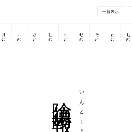
一覧表示
け行
こ行
さ行
し行
す行
せ行
そ行
た行
ち行
陰徳陽報
いんとくようほう