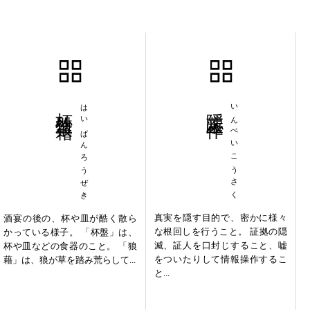
杯盤狼藉
はいばんろうぜき
隠蔽工作
いんぺいこうさく
真実を隠す目的で、密かに様々
酒宴の後の、杯や皿が酷く散ら
な根回しを行うこと。 証拠の隠
かっている様子。 「杯盤」は、
滅、証人を口封じすること、嘘
杯や皿などの食器のこと。 「狼
をついたりして情報操作するこ
藉」は、狼が草を踏み荒らして...
と...