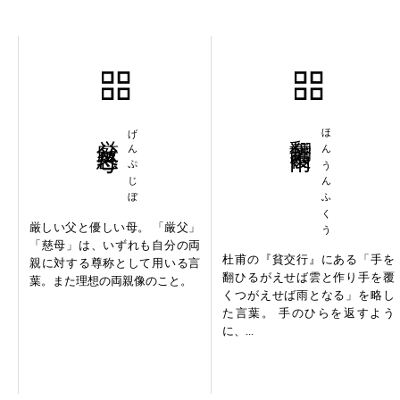
厳父慈母
げんぷじぼ
翻雲覆雨
ほんうんふくう
厳しい父と優しい母。 「厳父」
「慈母」は、いずれも自分の両
杜甫の『貧交行』にある「手を
親に対する尊称として用いる言
翻ひるがえせば雲と作り手を覆
葉。また理想の両親像のこと。
くつがえせば雨となる」を略し
た言葉。 手のひらを返すよう
に、...