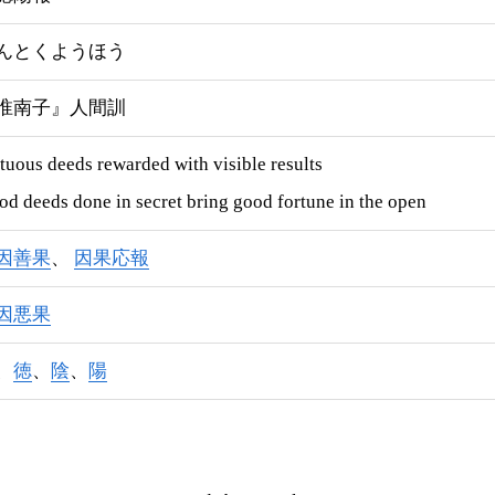
んとくようほう
淮南子』人間訓
tuous deeds rewarded with visible results
d deeds done in secret bring good fortune in the open
因善果
因果応報
因悪果
、
徳
、
陰
、
陽