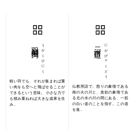
羽翮飛肉
うかくひにく
二河白道
にがびゃくどう
軽い羽でも、それが集まれば重
仏教用語で、怒りの象徴である
い肉をも空へと飛ばせることが
南の火の川と、貪欲の象徴であ
できるという意味。 小さな力で
る北の水の川の間にある、一筋
も積み重ねれば大きな成果を生
の白い道のことを指す。この道
み...
を進...