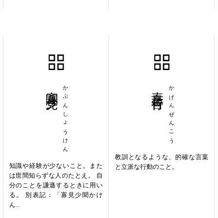
寡聞少見
かぶんしょうけん
嘉言善行
かげんぜんこう
教訓となるような、的確な言葉
知識や経験が少ないこと。また
と立派な行動のこと。
は世間知らずな人のたとえ。 自
分のことを謙遜するときに用い
る。 別表記：「寡見少聞かけ
ん...