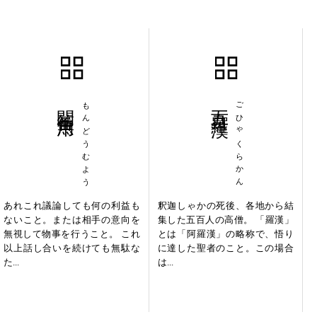
問答無用
もんどうむよう
五百羅漢
ごひゃくらかん
あれこれ議論しても何の利益も
釈迦しゃかの死後、各地から結
ないこと。または相手の意向を
集した五百人の高僧。 「羅漢」
無視して物事を行うこと。 これ
とは「阿羅漢」の略称で、悟り
以上話し合いを続けても無駄な
に達した聖者のこと。この場合
た...
は...