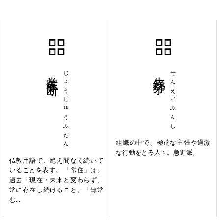
常住不断
じょうじゅうふだん
先鋭分子
せんえいぶんし
組織の中で、極端な主張や過激
な行動をとる人々。急進派。
仏教用語で、絶え間なく続いて
いることを表す。 「常住」は、
過去・現在・未来と変わらず、
常に存在し続けること。「無常
む...