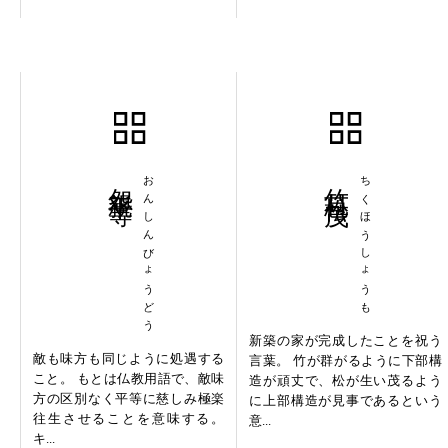
怨親平等
おんしんびょうどう
竹苞松茂
ちくほうしょうも
新築の家が完成したことを祝う
敵も味方も同じように処遇する
言葉。 竹が群がるように下部構
こと。 もとは仏教用語で、敵味
造が頑丈で、松が生い茂るよう
方の区別なく平等に慈しみ極楽
に上部構造が見事であるという
往生させることを意味する。
意...
キ...