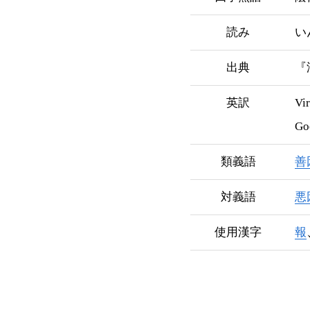
読み
い
出典
『
英訳
Vir
Goo
類義語
善
対義語
悪
使用漢字
報