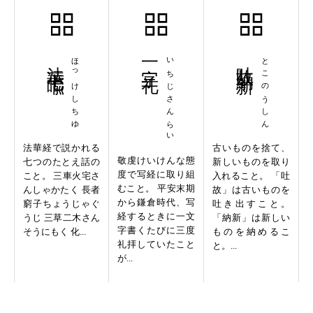
法華七喩
ほっけしちゆ
一字三礼
いちじさんらい
吐故納新
とこのうしん
法華経で説かれる
古いものを捨て、
敬虔けいけんな態
七つのたとえ話の
新しいものを取り
度で写経に取り組
こと。 三車火宅さ
入れること。 「吐
むこと。 平安末期
んしゃかたく 長者
故」は古いものを
から鎌倉時代、写
窮子ちょうじゃぐ
吐き出すこと。
経するときに一文
うじ 三草二木さん
「納新」は新しい
字書くたびに三度
そうにもく 化...
ものを納めるこ
礼拝していたこと
と。...
が...