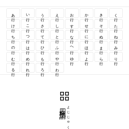
あ行
い行
う行
え行
お行
か行
き行
く行
け行
こ行
さ行
し行
す行
せ行
そ行
た行
ち行
つ行
て行
と行
な行
に行
ぬ行
ね行
の行
は行
ひ行
ふ行
へ行
ほ行
ま行
み行
む行
め行
も行
や行
ゆ行
よ行
ら行
り行
る行
れ行
ろ行
わ行
四字熟語
よじじゅくご