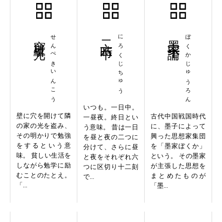
穿壁引光
せんぺきいんこう
二六時中
にろくじちゅう
墨家十論
ぼくかじゅうろん
いつも。一日中。
壁に穴を開けて隣
古代中国戦国時代
一昼夜。終日とい
の家の光を盗み、
に、墨子によって
う意味。 昔は一日
その明かりで勉強
興った思想家集団
を昼と夜の二つに
をするという意
を「墨家ぼくか」
分けて、さらに昼
味。 貧しい生活を
という。 その墨家
と夜をそれぞれ六
しながら勉学に励
が主張した思想を
つに区切り十二刻
むことのたとえ。
まとめたものが
で...
「...
「墨...