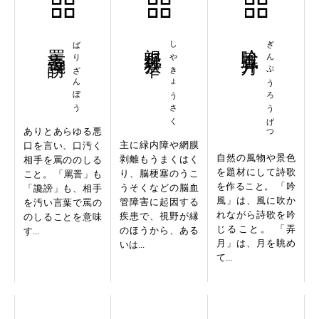
罵言讒謗
ばりざんぼう
視野狭窄
しやきょうさく
吟風弄月
ぎんぷうろうげつ
ありとあらゆる悪
主に緑内障や網膜
口を言い、口汚く
自然の風物や景色
剥離もうまくはく
相手を罵ののしる
を題材にして詩歌
り、脳梗塞のうこ
こと。 「罵詈」も
を作ること。 「吟
うそくなどの脳血
「讒謗」も、相手
風」は、風に吹か
管障害に起因する
を汚い言葉で罵の
れながら詩歌を吟
疾患で、視野が縁
のしることを意味
じること。 「弄
のほうから、ある
す...
月」は、月を眺め
いは...
て...