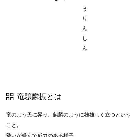
りゅうじょうりんしん
五十音順
五十音順
漢字検索
漢字検索
竜驤麟振とは
竜のよう天に昇り、麒麟のように雄雄しく立つという
こと。
勢いが盛んで威力のある様子。