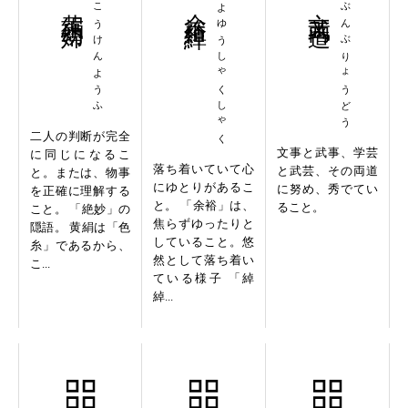
黄絹幼婦
こうけんようふ
余裕綽綽
よゆうしゃくしゃく
文武両道
ぶんぶりょうどう
二人の判断が完全
文事と武事、学芸
に同じになるこ
落ち着いていて心
と武芸、その両道
と。または、物事
にゆとりがあるこ
に努め、秀でてい
を正確に理解する
と。 「余裕」は、
ること。
こと。 「絶妙」の
焦らずゆったりと
隠語。 黄絹は「色
していること。悠
糸」であるから、
然として落ち着い
こ...
ている様子 「綽
綽...