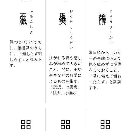
不知不識
ふちふしき
恩沢洪大
おんたくこうだい
常備不懈
じょうびふかい
気づかないうち
に。無意識のうち
常日頃から、万が
に。 「知しらず識
注がれる愛や慈し
一の事態に備えて
しらず」と読み下
みが極めて大きい
気を緩めずに準備
す。
こと。 特に、王や
をしておくこと。
皇帝などの寵愛に
「常に備えて懈お
よるものを指す。
こたらず」と訓読
「恩沢」は恩恵。
する。
「洪大」は極め...