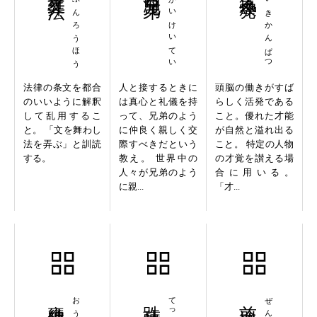
ぶぶんろうほう
しかいけいてい
さいきかんぱつ
法律の条文を都合
人と接するときに
頭脳の働きがすば
のいいように解釈
は真心と礼儀を持
らしく活発である
して乱用するこ
って、兄弟のよう
こと。優れた才能
と。 「文を舞わし
に仲良く親しく交
が自然と溢れ出る
法を弄ぶ」と訓読
際すべきだという
こと。 特定の人物
する。
教え。 世界中の
の才覚を讃える場
人々が兄弟のよう
合に用いる。
に親...
「才...
甕牖縄枢
跌蕩放言
前途遼遠