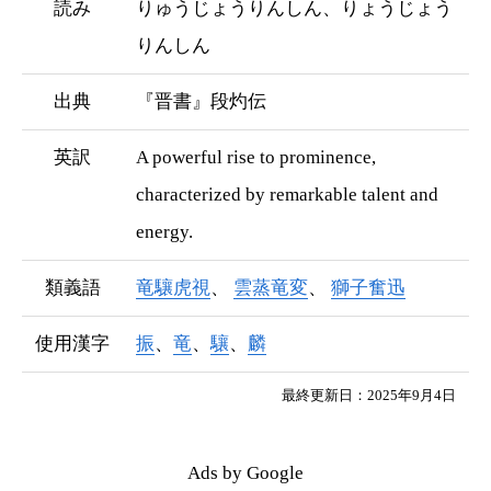
読み
りゅうじょうりんしん、りょうじょう
りんしん
出典
『晋書』段灼伝
英訳
A powerful rise to prominence,
characterized by remarkable talent and
energy.
類義語
竜驤虎視
雲蒸竜変
獅子奮迅
使用漢字
振
、
竜
、
驤
、
麟
最終更新日：2025年9月4日
Ads by Google