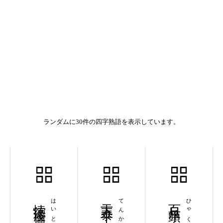
ランダムに30件の四字熟語を表示しています。
悖徳没倫
天下泰平
百尺竿頭