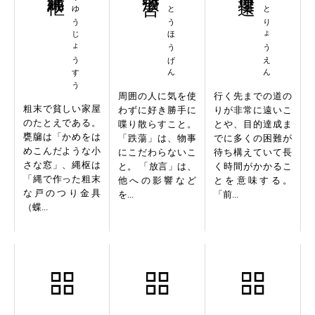
おうゆうじょうすう
てっとうほうげん
ぜんとりょうえん
周囲の人に気を使
行く先までの道の
粗末で貧しい家屋
わずに好き勝手に
りが非常に遠いこ
のたとえである。
喋り散らすこと。
とや、目的達成ま
甕牖は「かめをは
「跌蕩」は、物事
でに多くの困難が
めこんだような小
にこだわらないこ
待ち構えていて長
さな窓」、縄枢は
と。 「放言」は、
く時間がかかるこ
「縄で作った粗末
他への影響など
とを意味する。
な戸のつり金具
を...
「前...
（蝶...