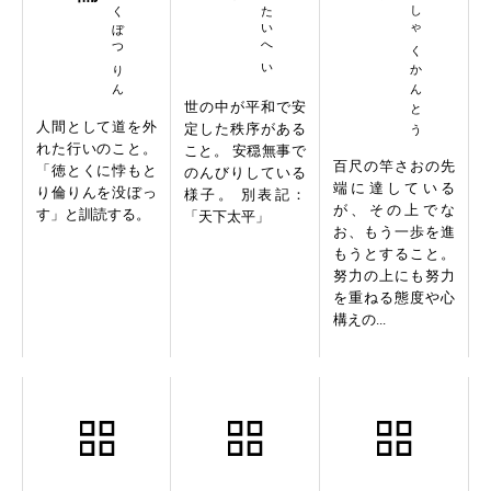
はいとくぼつりん
てんかたいへい
ひゃくしゃくかんとう
世の中が平和で安
人間として道を外
定した秩序がある
れた行いのこと。
こと。 安穏無事で
百尺の竿さおの先
「徳とくに悖もと
のんびりしている
端に達している
り倫りんを没ぼっ
様子。 別表記：
が、その上でな
す」と訓読する。
「天下太平」
お、もう一歩を進
もうとすること。
努力の上にも努力
を重ねる態度や心
構えの...