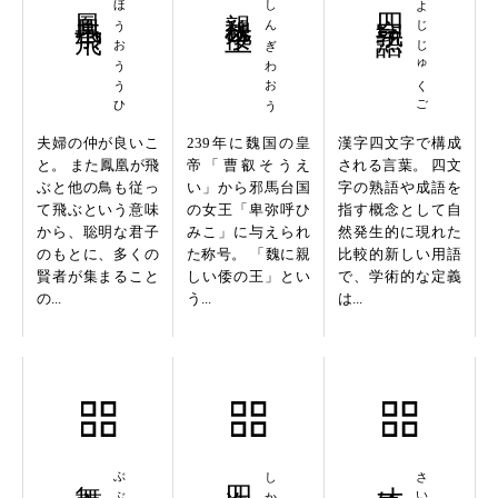
鳳凰于飛
ほうおううひ
親魏倭王
しんぎわおう
四字熟語
よじじゅくご
夫婦の仲が良いこ
239年に魏国の皇
漢字四文字で構成
と。 また鳳凰が飛
帝「曹叡そうえ
される言葉。 四文
ぶと他の鳥も従っ
い」から邪馬台国
字の熟語や成語を
て飛ぶという意味
の女王「卑弥呼ひ
指す概念として自
から、聡明な君子
みこ」に与えられ
然発生的に現れた
のもとに、多くの
た称号。 「魏に親
比較的新しい用語
賢者が集まること
しい倭の王」とい
で、学術的な定義
の...
う...
は...
舞文弄法
四海兄弟
才気煥発