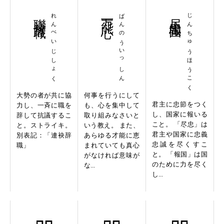
聯袂辞職
れんべいじしょく
万能一心
ばんのういっしん
尽忠報国
じんちゅうほうこく
大勢の者が共に協
何事を行うにして
君主に忠節をつく
力し、一斉に職を
も、心を集中して
し、国家に報いる
辞して抗議するこ
取り組みなさいと
こと。 「尽忠」は
と。ストライキ。
いう教え。 また、
君主や国家に忠義
別表記：「連袂辞
あらゆる才能に恵
忠誠を尽くすこ
職」
まれていても真心
と。 「報国」は国
がなければ意味が
のために力を尽く
な...
し...