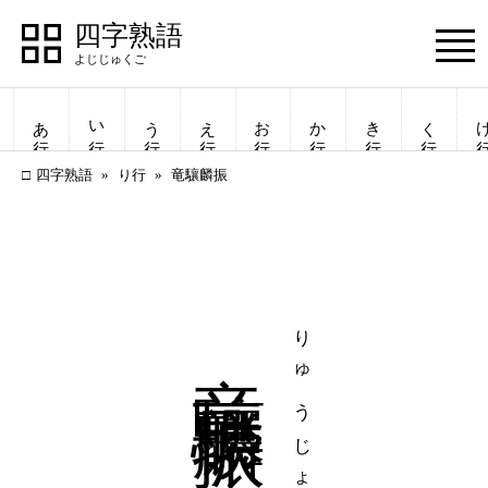
四字熟語
Menu
あ行
い行
う行
え行
お行
か行
き行
く行
け
四字熟語
り行
竜驤麟振
竜驤麟振
四字熟語
四字熟語
一覧表示
一覧表示