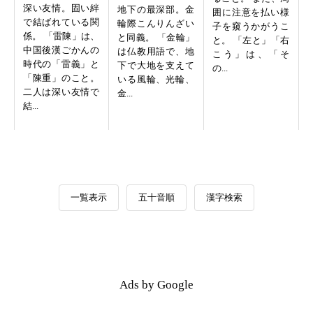
深い友情。固い絆
地下の最深部。金
囲に注意を払い様
で結ばれている関
輪際こんりんざい
子を窺うかがうこ
係。 「雷陳」は、
と同義。 「金輪」
と。 「左と」「右
中国後漢ごかんの
は仏教用語で、地
こう」は、「そ
時代の「雷義」と
下で大地を支えて
の...
「陳重」のこと。
いる風輪、光輪、
二人は深い友情で
金...
結...
一覧表示
五十音順
漢字検索
Ads by Google