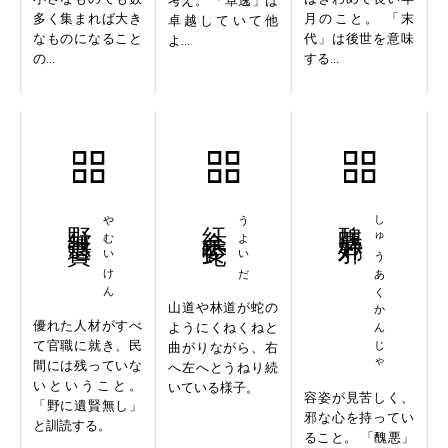
考え。 「卓逸」は
多く集まれば大き
月のこと。 「末
卓越していて他
なものになること
代」は後世を意味
よ...
の...
する...
野無遺賢
やむいけん
紆余委蛇
うよいだ
醜悪奸邪
しゅうあくかんじゃ
山道や林道が蛇の
優れた人材がすべ
ようにくねくねと
て官職に就き、民
曲がりながら、右
間には残っていな
へ左へとうねり続
いということ。
いている様子。
容姿が見苦しく、
「野に遺賢無し」
邪な心を持ってい
と訓読する。
ること。 「醜悪」