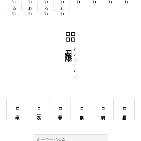
る行
れ行
ろ行
わ行
四字熟語
よじじゅくご