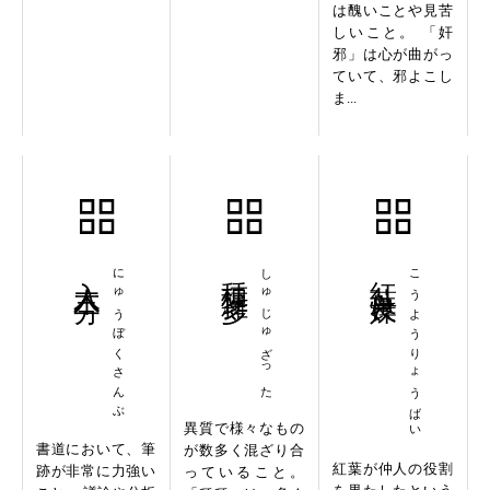
は醜いことや見苦
しいこと。 「奸
邪」は心が曲がっ
ていて、邪よこし
ま...
入木三分
にゅうぼくさんぶ
種種雑多
しゅじゅざった
紅葉良媒
こうようりょうばい
異質で様々なもの
書道において、筆
が数多く混ざり合
紅葉が仲人の役割
跡が非常に力強い
っていること。