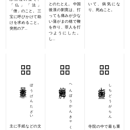
とのたとえ。 中国
いて、病気にな
「仏」「法」
後漢の劉寛は、打
り、死ぬこと。
「僧」のこと。 三
っても痛みが少な
宝に呼びかけて助
い蒲がまの穂で鞭
けを求めること。
を作り、罪人を打
突然のア...
つようにした。
し...
暴言多罪
ぼうげんたざい
偏旁冠脚
へんぼうかんきゃく
七堂伽藍
しちどうがらん
主に手紙などの文
寺院の中で最も重