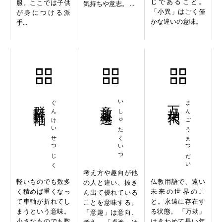
じであること。
服。ここでは子供
気持ちや意志。 ...
「小異」はごく僅
が身につける派
かな違いの意味。
手...
群軽折軸
ぐんけいせつじく
意趣卓逸
いしゅたくいつ
万劫末代
まんごうまつだい
考え方や趣向が他
軽いものでも数多
仏教用語で、遠い
の人と違い、抜き
く積めば重くなっ
未来の世界のこ
ん出て優れている
て車軸が折れてし
と。永遠に存在す
ことを意味する。
まうという意味。
る状態。 「万劫」
「意趣」は意向、
小さなものでも数
はきわめて長い年