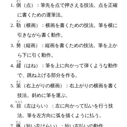
そく
側
（点）：筆先を点で押さえる技法。点を正確
に書くための運筆法。
ろく
勒
（横画）：横画を書くための技法。筆を横に
引きながら書く動作。
ど
努
（縦画）：縦画を書くための技法。筆を上か
ら下に引く動作。
てき
趯
（はね）：筆を上に向かって弾くような動作
で、跳ね上げる部分を作る。
さく
策
（右上がりの横画）：右上がりの横画を書く
技法。斜めに筆を運ぶ。
りゃく
掠
（左はらい）：左に向かって払いを行う技
法。筆を左方向に弧を描くように払う。
たく
啄
（短い左はらい）：短い左払いの動作。