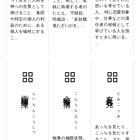
って生きた人間を
こと。 転じて、金
想いを寄せている
神への生贄として
銭に執着する者の
人。 特に恋愛対象
捧げること。 集団
たとえ。 守銭奴。
や、仕事などの適
や特定の個人の利
同義語：「多財餓
任者の候補として
益のために、ある
鬼たざいがき」...
挙げている人を指
個人を犠牲にする
すときに用いる。
こ...
...
雷陳膠漆
らいちんこうしつ
金輪奈落
こんりんならく
左見右見
とみこうみ
あっちを見たり、
こっちを見たりす
物事の極限状態。
ること。 また、周