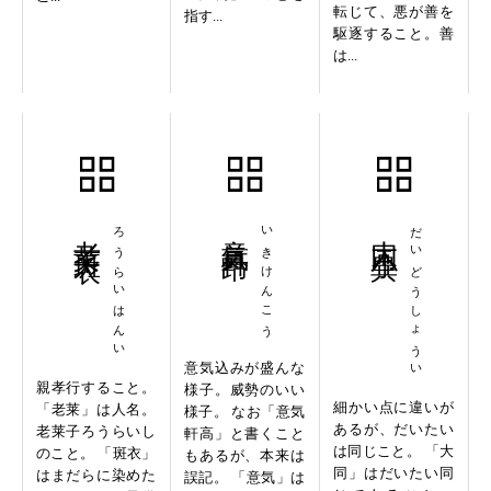
転じて、悪が善を
指す...
駆逐すること。善
は...
老莱斑衣
ろうらいはんい
意気軒昂
いきけんこう
大同小異
だいどうしょうい
意気込みが盛んな
親孝行すること。
様子。威勢のいい
細かい点に違いが
「老莱」は人名。
様子。 なお「意気
あるが、だいたい
老莱子ろうらいし
軒高」と書くこと
は同じこと。 「大
のこと。 「斑衣」
もあるが、本来は
同」はだいたい同
はまだらに染めた
誤記。 「意気」は