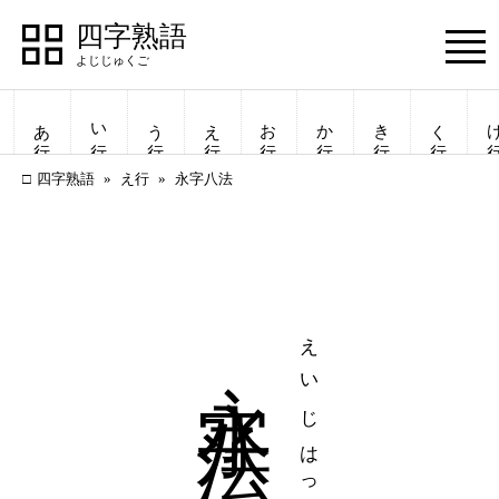
四字熟語
Menu
あ行
い行
う行
え行
お行
か行
き行
く行
け
四字熟語
え行
永字八法
永字八法
えいじはっぽう
四字熟語
四字熟語
一覧表示
一覧表示