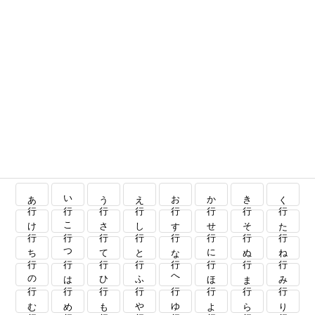
あ行
い行
う行
え行
お行
か行
き行
く行
け行
こ行
さ行
し行
す行
せ行
そ行
た行
ち行
つ行
て行
と行
な行
に行
ぬ行
ね行
の行
は行
ひ行
ふ行
へ行
ほ行
ま行
み行
む行
め行
も行
や行
ゆ行
よ行
ら行
り行