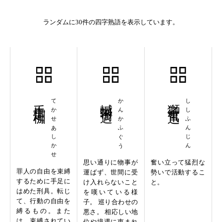
ランダムに30件の四字熟語を表示しています。
手枷足枷
てかせあしかせ
轗軻不遇
かんかふぐう
獅子奮迅
ししふんじん
思い通りに物事が
奮い立って猛烈な
罪人の自由を束縛
運ばず、世間に受
勢いで活動するこ
するために手足に
け入れらないこと
と。
はめた刑具。転じ
を嘆いている様
て、行動の自由を
子。 巡り合わせの
縛るもの。また
悪さ。 相応しい地
は、束縛されてい
位や境遇に恵まれ