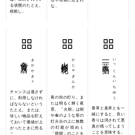
る状態のたとえ。
な...
桎梏し...
奇貨可居
きかかきょ
火樹銀花
かじゅぎんか
一薫一蕕
いっくんいちゆう
チャンスは逃さず
夜の街の灯り。ま
に、利用しなけれ
たは明るく輝く夜
ばならないという
香草と臭草とを一
景。 「火樹」は樹
たとえ。 または、
緒にすると、良い
や傘のような形の
珍しい物品を貯え
香りは消されて悪
灯火台の上に無数
ておいて価値が上
臭が残ってしまう
の灯籠が煌めく
がったときに売る
ことを意味する。
「燈樹」のことを
こ...