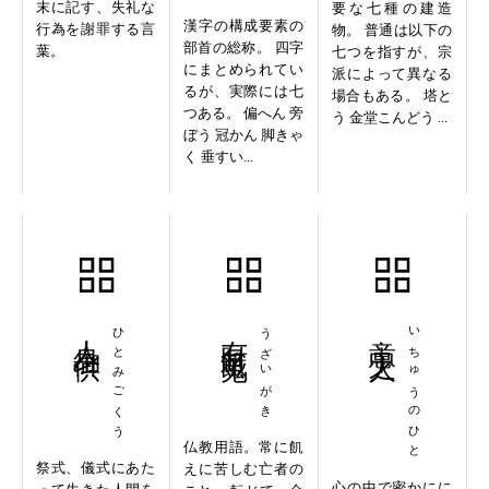
末に記す、失礼な
要な七種の建造
漢字の構成要素の
行為を謝罪する言
物。 普通は以下の
部首の総称。 四字
葉。
七つを指すが、宗
にまとめられてい
派によって異なる
るが、実際には七
場合もある。 塔と
つある。 偏へん 旁
う 金堂こんどう ...
ぼう 冠かん 脚きゃ
く 垂すい...
人身御供
ひとみごくう
有財餓鬼
うざいがき
意中之人
いちゅうのひと
仏教用語。常に飢
祭式、儀式にあた
えに苦しむ亡者の
心の中で密かにに