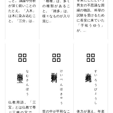
を果たしたという
こと。 議論や分析
「種種」は、多く
男女の不思議な因
が深く鋭いことの
の種類があるこ
縁の物語。 科挙の
たとえ。 「入木」
と。 「雑多」は、
試験を受けるため
は木に染み込むこ
様々なものが入り
に長安に来ていた
と。 「三分」は...
混じ...
「于祐うゆう」
が、...
南無三宝
なむさんぼう
刑鞭蒲朽
けいべんほきゅう
衰老病死
すいろうびょうし
仏教用語。「三
宝」とは仏教で尊
世の中が平和なこ
体力が衰え、年老
ぶ三種の宝で、