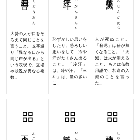
いくどうおん
れいかんさんと
しんじんかめつ
大勢の人が口をそ
恥ずかしい思いを
人が死ぬこと。
ろえて同じことを
したり、恐ろしい
「薪尽」は薪が無
言うこと。 文字通
思いをして、冷や
くなること。 「火
り「異なる口から
汗がたくさん出る
滅」は火が消える
同じ声が出る」と
こと。 「冷汗」
こと。 もとは仏教
いう表現で、立場
は、冷や汗。 「三
用語で、釈迦の入
や状況が異なる複
斗」は、量の多い
滅のことを言っ
数...
こ...
た...
不遑枚挙
談天雕竜
珠聯璧合