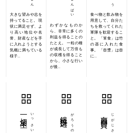
大きな望みや志を
食べ物と飲み物を
持ってること。 現
用意して、自分た
わずかなものか
状に満足せず、よ
ちを救ってくれた
ら、非常に多くの
り高い地位や名
軍隊を歓迎するこ
利益を得ることの
誉、財産などを手
と。 「箪食」は竹
たとえ。 一粒の種
に入れようとする
の器に入れた食
が成長して万倍も
気概に満ちている
事。 「壺漿」は壺
の収穫を得ること
様子...
に...
から、小さな行い
が後...
一切衆生
餓狼之口
がろうのくち
自画自賛
じがじさん