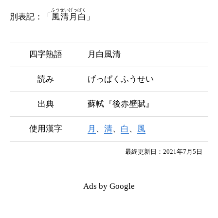
ふうせいげっぱく
別表記：「
風清月白
」
四字熟語
月白風清
読み
げっぱくふうせい
出典
蘇軾『後赤壁賦』
使用漢字
月
、
清
、
白
、
風
最終更新日：2021年7月5日
Ads by Google