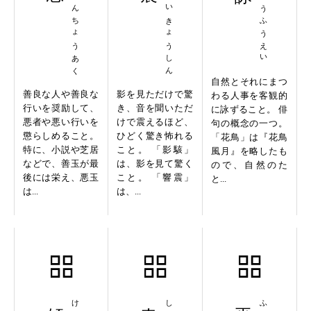
かんぜんちょうあく
えいがいきょうしん
かちょうふうえい
自然とそれにまつ
善良な人や善良な
影を見ただけで驚
わる人事を客観的
行いを奨励して、
き、音を聞いただ
に詠ずること。 俳
悪者や悪い行いを
けで震えるほど、
句の概念の一つ。
懲らしめること。
ひどく驚き怖れる
「花鳥」は『花鳥
特に、小説や芝居
こと。 「影駭」
風月』を略したも
などで、善玉が最
は、影を見て驚く
ので、自然のた
後には栄え、悪玉
こと。 「響震」
と...
は...
は、...
傾家蕩産
春蛙秋蝉
巫雲蜀雨