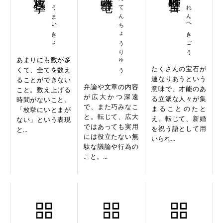
ふこうまいきょ
だんてんちょうりゅう
しゅれんへきごう
あまりにも数が多
たくさんの宝石が
くて、全てを数え
連なりあうという
ることができない
弁論や文章の内容
意味で、才能のあ
こと。数え上げる
が広大かつ深遠
る立派な人々が集
時間がないこと。
で、また巧みなこ
まることのたと
「枚挙にいとまが
と。転じて、広大
え。転じて、新婚
ない」という表現
ではあっても実用
を祝う語として用
と...
には役立たない無
いられ...
駄な議論や行為の
こと。...