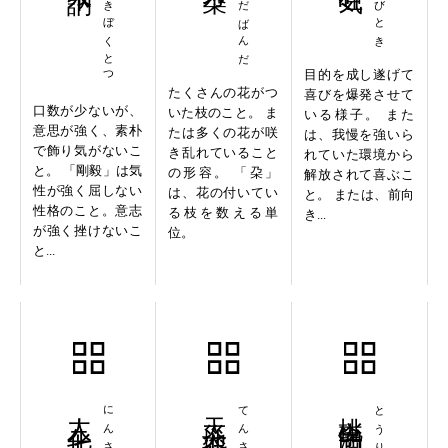
ごうきぼくとつ
せんだばんだ
ようびとき
目的を成し遂げて
たくさんの花がつ
喜びを爆発させて
口数が少ないが、
いた枝のこと。 ま
いる様子。 また
意思が強く、素朴
たは多くの花が咲
は、我慢を強いら
で飾り気がないこ
き乱れていること
れていた環境から
と。 「剛毅」は気
の形容。 「朶」
解放されて喜ぶこ
性が強く屈しない
は、花の付いてい
と。 または、前向
性格のこと。意志
る枝を数える単
き...
が強く挫けないこ
位。
と...
人三化七
天災地変
桃李満門