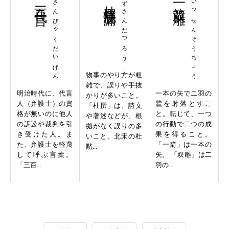
三百代言
さんびゃくだいげん
杜撰脱漏
ずさんだつろう
一箭双雕
いっせんそうちょう
物事のやり方が粗
雑で、誤りや手抜
明治時代に、代言
一本の矢で二羽の
かりが多いこと。
人（弁護士）の資
鷲を射落とすこ
「杜撰」は、詩文
格が無いのに他人
と。転じて、一つ
や著述などが、根
の訴訟や裁判を引
の行動で二つの成
拠がなく誤りの多
き受けた人。ま
果を得ること。
いこと。北宋の杜
た、弁護士を軽蔑
「一箭」は一本の
黙...
して呼ぶ言葉。
矢。 「双雕」は二
「三百...
羽の...