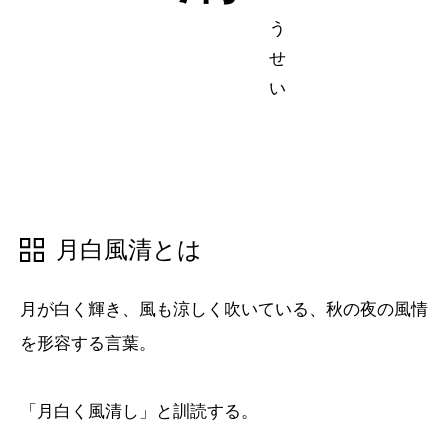
五十音順
五十音順
漢字検索
漢字検索
月白風清とは
月が白く輝き、風も涼しく吹いている、秋の夜の風情
を形容する言葉。
「月白く風清し」と訓読する。