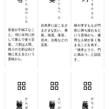
にんさんばけしち
てんさいちへん
とうりまんもん
自然界に起こるさ
桃や李すももが門
容姿が不細工なこ
まざまな災い。 暴
前に満ち溢れると
と。 特に女性に対
風、地震、落雷、
いう意味から、優
して蔑んで使う言
洪水、台風などの
秀な人材が多く集
葉。 三割は人間、
災害。
まることを表す。
残りの七割は化け
「桃李とうり、門
物に見えるという
に満みつ」と訓読
意味から。
す...
勧善懲悪
影駭響震
花鳥諷詠