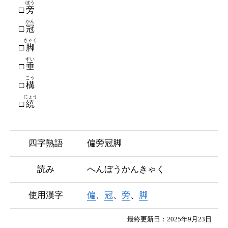
ぼう
旁
かん
冠
きゃく
脚
すい
垂
こう
構
にょう
繞
四字熟語
偏旁冠脚
読み
へんぼうかんきゃく
使用漢字
偏
、
冠
、
旁
、
脚
最終更新日：2025年9月23日