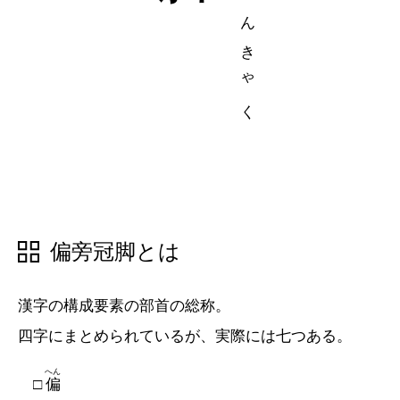
五十音順
五十音順
漢字検索
漢字検索
偏旁冠脚とは
漢字の構成要素の部首の総称。
四字にまとめられているが、実際には七つある。
へん
偏