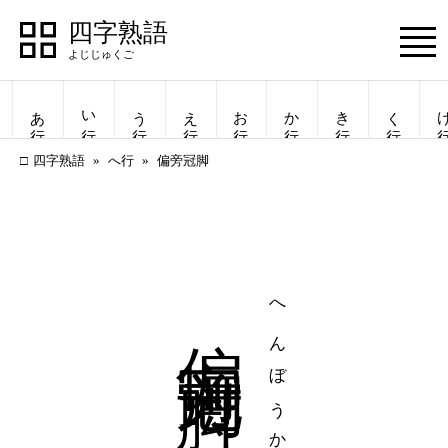
四字熟語
Menu
あ行
い行
う行
え行
お行
か行
き行
く行
け
四字熟語
へ行
偏旁冠脚
偏旁冠脚
へんぼうかんきゃく
四字熟語
四字熟語
一覧表示
一覧表示