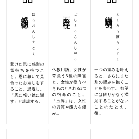
報恩謝徳
ほうおんしゃとく
五障三従
ごしょうさんじゅう
得隴望蜀
とくろうぼうしょく
受けた恩に感謝の
仏教用語。女性が
一つの望みを叶え
気持ちを持つこ
背負う5種の障害
ると、さらにまた
と。恩に報いて見
と、女性が従うべ
別の望みを抱くこ
合ったお返しをす
きものとされる3つ
とを表わす。 欲望
ること。恩返し。
の宿命のこと。
には限りがなく満
「恩に報い徳に謝
「五障」は、女性
足することがない
す」と訓読する。
の資質や能力を鑑
ことのたとえ。
み...
後...