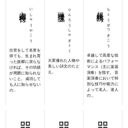
衣繍夜行
いしゅうやこう
琳琅珠玉
りんろうしゅぎょく
超絶技巧
ちょうぜつぎこう
出世をして名誉を
卓越して高度な技
得ても、生まれ育
大変優れた人物や
術によるパフォー
った故郷に戻らな
美しい詩文のたと
マンス（主に楽器
ければ、その功績
え。
演奏）を指す。 音
が周囲に知られな
楽演奏において特
いこと。 成功して
別な技巧や能力に
も人に知らせない
よって名人、達人
の...
の...