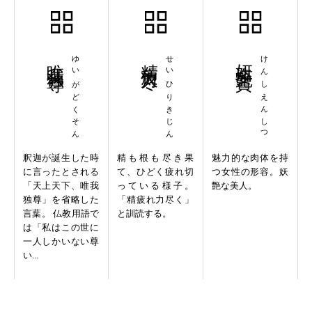
唯我独尊
ゆいがどくそん
精疲力尽
せいひりきじん
妍姿艶質
けんしえんしつ
釈迦が誕生した時
精も根も尽き果
魅力的な肉体を持
に言ったとされる
て、ひどく疲れ切
つ女性の形容。妖
「天上天下、唯我
っている様子。
艶な美人。
独尊」を省略した
「精疲れ力尽く」
言葉。 仏教用語で
と訓読する。
は「私はこの世に
一人しかいない尊
い...