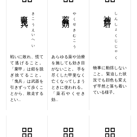
棄甲曳兵
きこうえいへい
薬石無効
やくせきむこう
神色自若
しんしょくじじゃく
戦いに敗れ、慌て
あらゆる薬や治療
て逃げること。
を施しても効き目
物事に動揺しない
「棄甲」は鎧を脱
がないこと。 手を
こと。 緊迫した状
ぎ捨てること。
尽くした甲斐なく
況でも顔色も変え
「曳兵」は武器を
亡くなってしまう
ず平然と落ち着い
引きずって歩くこ
ときに使われる。
ている様子。
とから、敗走する
「薬石やくせき
とい...
効...