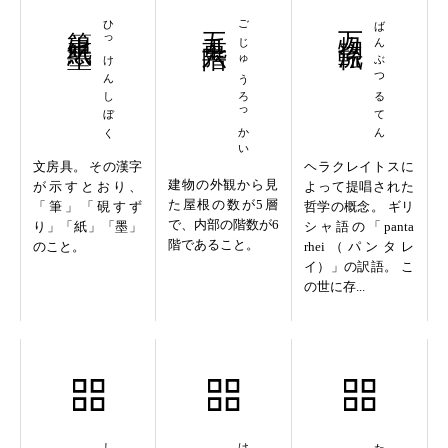
筆硯紙墨
ひっけんしぼく
五重六階
ごじゅうろっかい
万物流転
ばんぶつるてん
文房具。 その漢字
ヘラクレイトスに
建物の外観から見
が示すとおり、
よって提唱された
た屋根の数が5層
「筆」「硯すず
哲学の概念。 ギリ
で、内部の階数が6
り」「紙」「墨」
シャ語の「panta
階であること。
のこと。
rhei（パンタレ
イ）」の訳語。 こ
の世に存...
悉皆成仏
継往開来
大言壮語