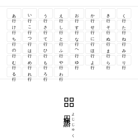
あ行
い行
う行
え行
お行
か行
き行
く行
け行
こ行
さ行
し行
す行
せ行
そ行
た行
ち行
つ行
て行
と行
な行
に行
ぬ行
ね行
の行
は行
ひ行
ふ行
へ行
ほ行
ま行
み行
む行
め行
も行
や行
ゆ行
よ行
ら行
り行
る行
れ行
ろ行
わ行
四字熟語
よじじゅくご