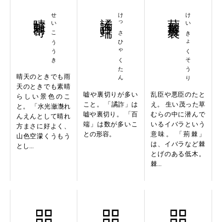
晴好雨奇
せいこううき
譎詐百端
けっさひゃくたん
荊棘叢裏
けいきょくそうり
晴天のときでも雨
天のときでも素晴
嘘や裏切りが多い
乱臣や悪臣のたと
らしい景色のこ
こと。 「譎詐」は
え。 生い茂った草
と。 「水光瀲灔れ
嘘や裏切り。 「百
むらの中に潜んで
んえんとして晴れ
端」は数が多いこ
いるイバラという
方まさに好よく、
との形容。
意味。 「荊棘」
山色空濛くうもう
は、イバラなど棘
とし...
とげのある低木。
棘...