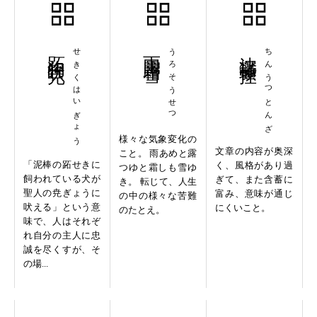
跖狗吠尭
せきくはいぎょう
雨露霜雪
うろそうせつ
沈鬱頓挫
ちんうつとんざ
様々な気象変化の
文章の内容が奥深
こと。 雨あめと露
「泥棒の跖せきに
く、風格があり過
つゆと霜しも雪ゆ
飼われている犬が
ぎて、また含蓄に
き。 転じて、人生
聖人の尭ぎょうに
富み、意味が通じ
の中の様々な苦難
吠える」という意
にくいこと。
のたとえ。
味で、人はそれぞ
れ自分の主人に忠
誠を尽くすが、そ
の場...