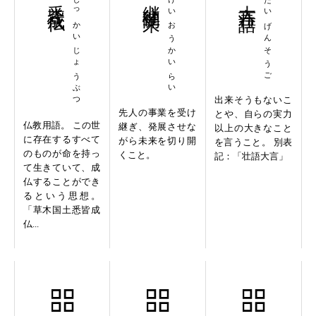
しっかいじょうぶつ
けいおうかいらい
たいげんそうご
出来そうもないこ
先人の事業を受け
とや、自らの実力
仏教用語。 この世
継ぎ、発展させな
以上の大きなこと
に存在するすべて
がら未来を切り開
を言うこと。 別表
のものが命を持っ
くこと。
記：「壮語大言」
て生きていて、成
仏することができ
るという思想。
「草木国土悉皆成
仏...