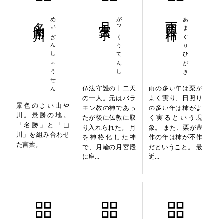
名山勝川
めいざんしょうせん
月宮天子
がっくうてんし
雨栗日柿
あまぐりひがき
仏法守護の十二天
雨の多い年は栗が
の一人。元はバラ
よく実り、日照り
景色のよい山や
モン教の神であっ
の多い年は柿がよ
川。景勝の地。
たが後に仏教に取
く実るという現
「名勝」と「山
り入れられた。 月
象。 また、栗が豊
川」を組み合わせ
を神格化した神
作の年は柿が不作
た言葉。
で、月輪の月宮殿
だということ。 最
に座...
近...