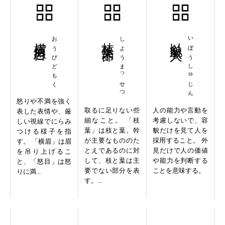
横眉怒目
おうびどもく
枝葉末節
しようまっせつ
以貌取人
いぼうしゅじん
怒りや不満を強く
取るに足りない些
人の能力や言動を
表した表情や、厳
細なこと。 「枝
考慮しないで、容
しい視線でにらみ
葉」は枝と葉。幹
貌だけを見て人を
つける様子を指
が主要なもののた
採用すること。 外
す。 「横眉」は眉
とえであるのに対
見だけで人の価値
を吊り上げるこ
して、枝と葉は主
や能力を判断する
と、「怒目」は怒
要でない部分を表
ことを意味する。
りに満...
す。...