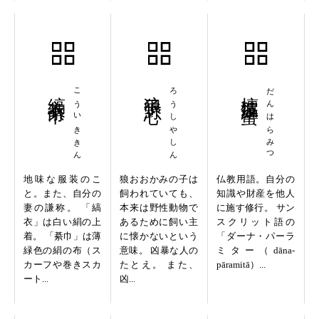
縞衣綦巾
こういききん
狼子野心
ろうしやしん
檀波羅蜜
だんはらみつ
地味な服装のこ
狼おおかみの子は
仏教用語。自分の
と。また、自分の
飼われていても、
知識や財産を他人
妻の謙称。 「縞
本来は野性動物で
に施す修行。 サン
衣」は白い絹の上
あるために飼い主
スクリット語の
着。 「綦巾」は薄
に懐かないという
「ダーナ・パーラ
緑色の絹の布（ス
意味。 凶暴な人の
ミター（dāna-
カーフや巻きスカ
たとえ。 また、
pāramitā）...
ート...
凶...