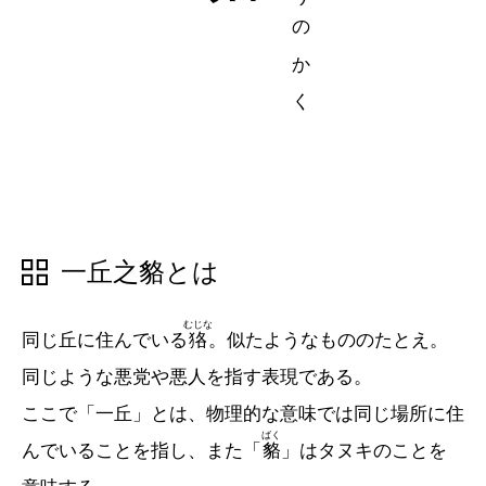
五十音順
五十音順
漢字検索
漢字検索
一丘之貉とは
むじな
同じ丘に住んでいる
狢
。似たようなもののたとえ。
同じような悪党や悪人を指す表現である。
ここで「一丘」とは、物理的な意味では同じ場所に住
ばく
んでいることを指し、また「
貉
」はタヌキのことを