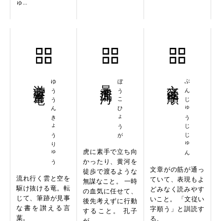
ゅ...
游雲驚竜
ゆううんきょうりゅう
暴虎馮河
ぼうこひょうが
文従字順
ぶんじゅうじじゅん
虎に素手で立ち向
かったり、黄河を
文章がの筋が通っ
徒歩で渡るような
流れ行く雲と空を
ていて、表現もよ
無謀なこと。 一時
駆け抜ける竜。転
どみなく読みやす
の血気に任せて、
じて、筆跡が見事
いこと。 「文従い
後先考えずに行動
な書を讃える言
字順う」と訓読す
すること。 孔子
葉。
る。
が...