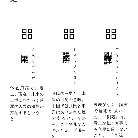
眉...
三世因果
さんぜいんが
張三李四
ちょうさんりし
剛毅直諒
ごうきちょくりょう
仏教用語で、過
張氏の三男と、李
去、現在、未来の
氏の四男の意味。
三世にわたって善
裏表がなく、誠実
中国では張氏と李
悪の因果の法則が
で意志が強いこ
氏はありふれた姓
支配するというこ
と。 「剛毅」は、
であるところか
と。
意志が強く何事に
ら、ごく平凡な人
も容易に屈しない
のたとえ。 「張三
こと。 「直諒」
呂...