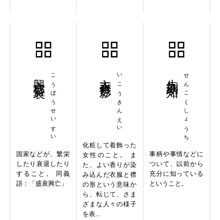
興亡盛衰
こうぼうせいすい
衣香襟影
いこうきんえい
先刻承知
せんこくしょうち
化粧して着飾った
国家などが、繁栄
事柄や事情などに
女性のこと。 ま
したり衰退したり
ついて、以前から
た、よい香りが染
すること。 同義
充分に知っている
み込んだ衣服と襟
語：「盛衰興亡」
ということ。
の形という意味か
ら、転じて、さま
ざまな人々の様子
を表...