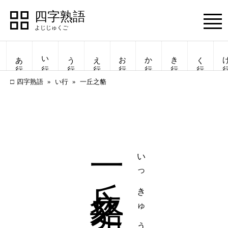
四字熟語
Menu
あ行
い行
う行
え行
お行
か行
き行
く行
け
四字熟語
い行
一丘之貉
一丘之貉
いっきゅうのかく
四字熟語
四字熟語
一覧表示
一覧表示