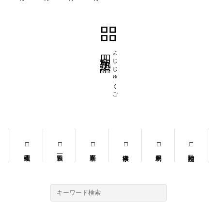
四字熟語
よじじゅくご