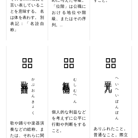
めに与えた等級。
すこと。
言い表しているこ
「位階」は公職に
とを意味する。 名
おける地位や階
は体を表わす。 別
級、またはその序
表記：「名詮自
列。...
称」
歌舞音曲
かぶおんきょく
無私無偏
むしむへん
平平凡凡
へいへいぼんぼん
個人的な利益など
を考えずに公平に
歌や踊りや楽器演
行動や判断をする
ありふれたこと。
奏などの総称。ま
こと。
普通なこと。際立
たは、それらに関