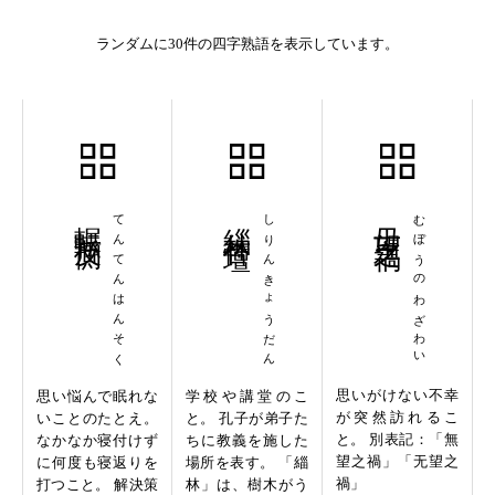
ランダムに30件の四字熟語を表示しています。
輾転反側
てんてんはんそく
緇林杏壇
しりんきょうだん
毋望之禍
むぼうのわざわい
思いがけない不幸
思い悩んで眠れな
学校や講堂のこ
が突然訪れるこ
いことのたとえ。
と。 孔子が弟子た
と。 別表記：「無
なかなか寝付けず
ちに教義を施した
望之禍」「无望之
に何度も寝返りを
場所を表す。 「緇
禍」
打つこと。 解決策
林」は、樹木がう