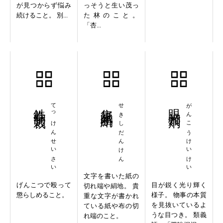
が見つからず悩み
っそうと生い茂っ
続けること。 別...
た林のこと。
「杏...
鉄拳制裁
てっけんせいさい
隻紙断絹
せきしだんけん
眼光炯炯
がんこうけいけい
文字を書いた紙の
げんこつで殴って
目が鋭く光り輝く
切れ端や絹地。 貴
懲らしめること。
様子。 物事の本質
重な文字が書かれ
を見抜いているよ
ている紙や布の切
うな目つき。 類義
れ端のこと。