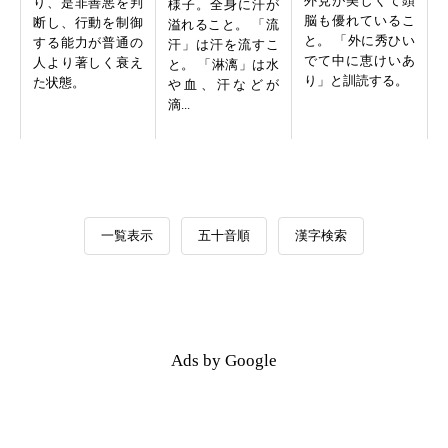
外見が美しくて頭
り、是非善悪を判
様子。全身に汗が
脳も優れているこ
断し、行動を制御
溢れること。 「流
と。 「外に秀ひい
する能力が普通の
汗」は汗を流すこ
でて中に恵けいあ
人より著しく衰え
と。 「淋漓」は水
り」と訓読する。
た状態。
や血、汗などが
滴...
一覧表示
五十音順
漢字検索
Ads by Google