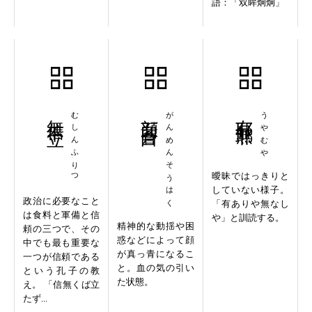
語：「双眸炯炯」
無信不立
むしんふりつ
顔面蒼白
がんめんそうはく
有耶無耶
うやむや
曖昧ではっきりと
していない様子。
政治に必要なこと
「有ありや無なし
は食料と軍備と信
や」と訓読する。
精神的な動揺や困
頼の三つで、その
惑などによって顔
中でも最も重要な
が真っ青になるこ
一つが信頼である
と。血の気の引い
という孔子の教
た状態。
え。 「信無くば立
たず...