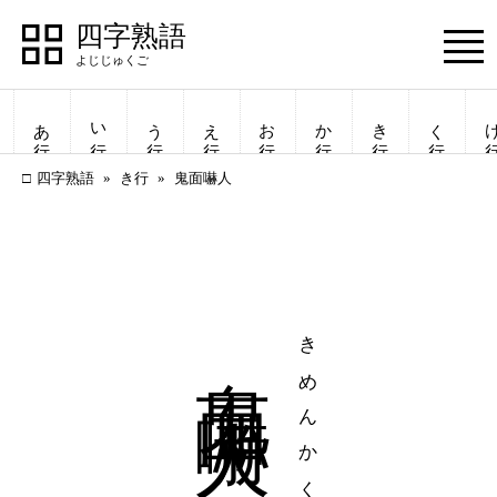
四字熟語
Menu
あ行
い行
う行
え行
お行
か行
き行
く行
け
四字熟語
き行
鬼面嚇人
鬼面嚇人
きめんかくじん
四字熟語
四字熟語
一覧表示
一覧表示