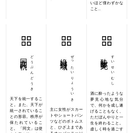
いほど僅わずかな
こと...
同文同軌
どうぶんどうき
絶対領域
ぜったいりょういき
酔生夢死
すいせいむし
酒に酔ったような
天下を統一するこ
夢見心地な気分
と。また、天下が
で、何かを成し遂
主に女性がスカー
統一されているこ
げることもなく、
トやショートパン
との形容。秩序が
ただぼんやりと一
ツなどのボトムス
保たれているこ
生を終わること。
と、ひざ上まであ
と。 「同文」は使
虚しく時を過ごす