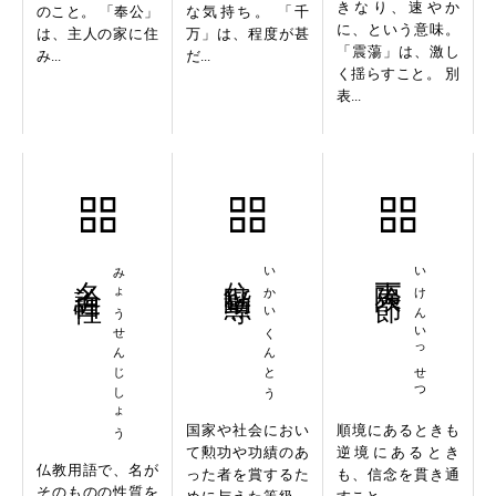
きなり、速やか
のこと。 「奉公」
な気持ち。 「千
に、という意味。
は、主人の家に住
万」は、程度が甚
「震蕩」は、激し
み...
だ...
く揺らすこと。 別
表...
名詮自性
みょうせんじしょう
位階勲等
いかいくんとう
夷険一節
いけんいっせつ
国家や社会におい
順境にあるときも
て勲功や功績のあ
逆境にあるとき
仏教用語で、名が
った者を賞するた
も、信念を貫き通
そのものの性質を