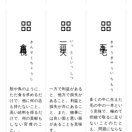
禽息鳥視
きんそくちょうし
一得一失
いっとくいっしつ
九牛一毛
きゅうぎゅういちもう
獣や鳥のように、
一方で利益がある
ただ食を求めるだ
と、他方で損失が
多くの牛に生えた
けで、他に何の志
あること。 利益と
毛の中の一本とい
も持たないこと。
損失が共にあるこ
う意味で、極めて
高い給料を得るだ
と、また、物事に
些細で取るに足り
けで、何の貢献も
は良い面と悪い面
ないことのたと
しない官僚のこ
があることを意味
え。 問題にならな
と。...
す...