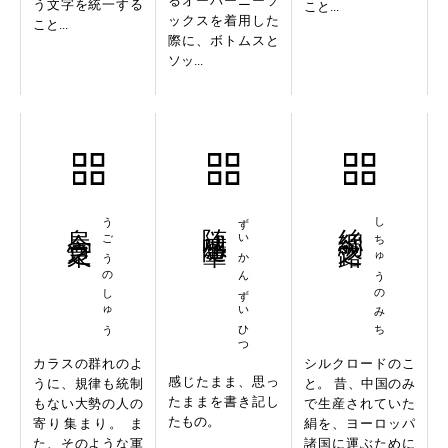
るオーバーニーソ
う文字を統一する
こと...
ックスを着用した
こと...
際に、ボトムスと
ソッ...
烏合之衆
うごうのしゅう
随感随筆
ずいかんずいひつ
絲綢之路
しちゅうのみち
カラスの群れのよ
シルクロードのこ
感じたまま、思っ
うに、規律も統制
と。 昔、中国のみ
たままを書き記し
もない大勢の人の
で生産されていた
たもの。
寄り集まり。 ま
絹を、ヨーロッパ
た、そのような軍
諸国に運ぶために