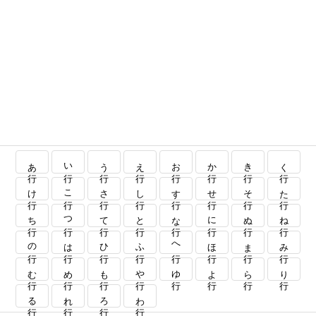
あ行
い行
う行
え行
お行
か行
き行
く行
け行
こ行
さ行
し行
す行
せ行
そ行
た行
ち行
つ行
て行
と行
な行
に行
ぬ行
ね行
の行
は行
ひ行
ふ行
へ行
ほ行
ま行
み行
む行
め行
も行
や行
ゆ行
よ行
ら行
り行
る行
れ行
ろ行
わ行