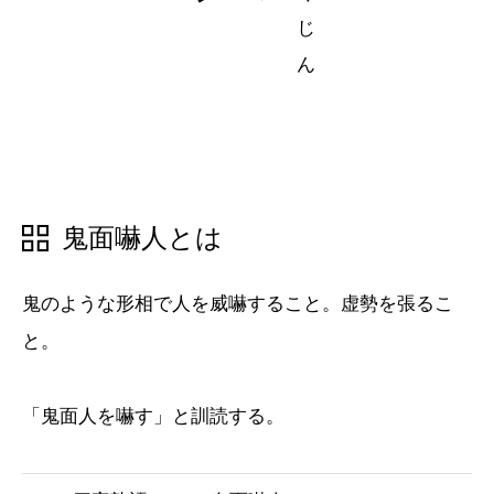
五十音順
五十音順
漢字検索
漢字検索
鬼面嚇人とは
鬼のような形相で人を威嚇すること。虚勢を張るこ
と。
「鬼面人を嚇す」と訓読する。