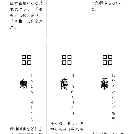
った特徴もないこ
係する華やかな芸
と。
能のこと。 「歌
舞」は歌と踊り。
「音曲」は音楽の
こ...
心神耗弱
しんしんこうじゃく
流汗淋漓
りゅうかんりんり
秀外恵中
しゅうがいけいちゅう
汗がダラダラと体
精神障害などによ
中から滴り落ちる