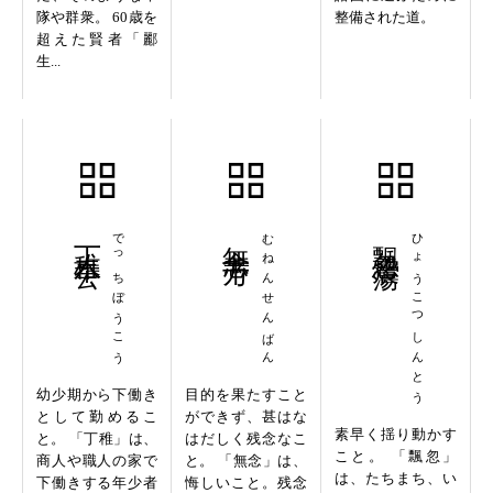
隊や群衆。 60歳を
整備された道。
超えた賢者「酈
生...
丁稚奉公
でっちぼうこう
無念千万
むねんせんばん
飄忽震蕩
ひょうこつしんとう
幼少期から下働き
目的を果たすこと
として勤めるこ
ができず、甚はな
素早く揺り動かす
と。 「丁稚」は、
はだしく残念なこ
こと。 「飄忽」
商人や職人の家で
と。 「無念」は、
は、たちまち、い
下働きする年少者
悔しいこと。残念