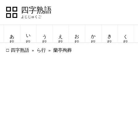
四字熟語
あ行
い行
う行
え行
お行
か行
き行
く行
四字熟語
ら行
蘭亭殉葬