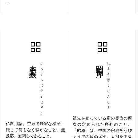
...
空空寂寂
くうくうじゃくじゃく
昭穆倫序
しょうぼくりんじょ
祖先を祀っている廟の霊位の席
仏教用語。空虚で静寂な様子。
次の定められた序列のこと。
転じて何もなく静かなこと。無
「昭穆」は、中国の宗廟そうび
反応、無関心であること。
ょうでの位の席次。太祖を中央