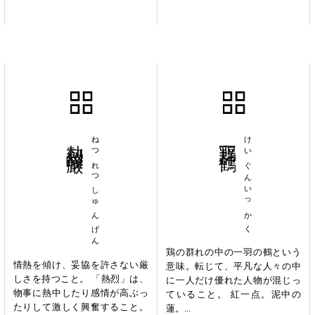
熱烈峻厳
ねつれつしゅんげん
鶏群一鶴
けいぐんいっかく
鶏の群れの中の一羽の鶴という
情熱を傾け、妥協を許さない厳
意味。転じて、平凡な人々の中
しさを持つこと。 「熱烈」は、
に一人だけ優れた人物が混じっ
物事に熱中したり感情が高ぶっ
ていること。 紅一点。泥中の
たりして激しく興奮すること。
蓮。...