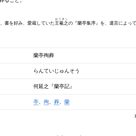
葬ること。
おうぎし
は、書を好み、愛蔵していた
王羲之
の『蘭亭集序』を、遺言によっ
。
蘭亭殉葬
らんていじゅんそう
何延之『蘭亭記』
亭
、
殉
、
葬
、
蘭