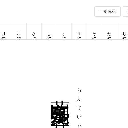
一覧表示
け行
こ行
さ行
し行
す行
せ行
そ行
た行
ち行
蘭亭殉葬
らんていじゅんそう