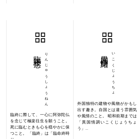
臨終正念
りんじゅうしょうねん
異国情緒
いこくじょうちょ
外国独特の建物や風物がかもし
出す趣き。自国とは違う雰囲気
臨終に際して、一心に阿弥陀仏
や風情のこと。 昭和前期までは
を念じて極楽往生を願うこと。
「異国情調いこくじょうちょ
死に臨むときも心を穏やかに保
う」...
つこと。 「臨終」は「臨命終時