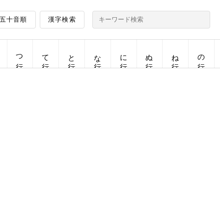
五十音順
漢字検索
つ行
て行
と行
な行
に行
ぬ行
ね行
の行