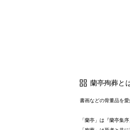
蘭亭殉葬と
書画などの骨董品を愛
「蘭亭」は『蘭亭集序