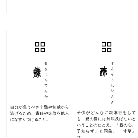
責任転嫁
せきにんてんか
寸草春暉
すんそうしゅんき
自分が負うべき非難や制裁から
子供がどんなに親孝行をして
逃げるため、責任や失敗を他人
も、親の愛には到底及ばないと
になすりつけること。
いうことのたとえ。 「親の心、
子知らず」と同義。 「寸草」
は、...