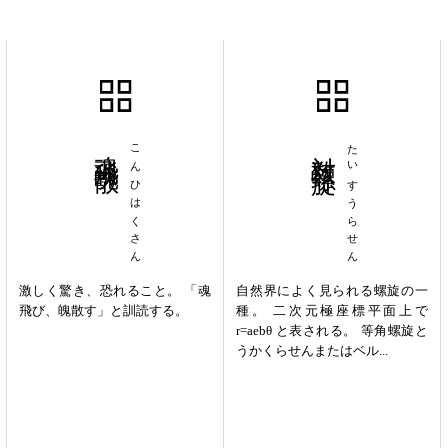
魂飛魄散
こんひはくさん
対数螺旋
たいすうらせん
激しく驚き、恐れること。 「魂
自然界によく見られる螺旋の一
飛び、魄散す」と訓読する。
種。 二次元極座標平面上で
r=aebθ と表される。 等角螺旋と
うかくらせんまたはベル...