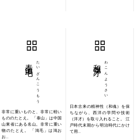
泰山鴻毛
たいざんこうもう
和魂洋才
わこんようさい
日本古来の精神性（和魂）を保
非常に重いものと、非常に軽い
ちながら、西洋の学問や技術
もののたとえ。 「泰山」は中国
（洋才）を取り入れること。 江
山東省にある名山。非常に重い
戸時代末期から明治時代にかけ
物のたとえ。 「鴻毛」は鴻お
て用...
お...