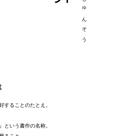
は
好することのたとえ。
』という書作の名称。