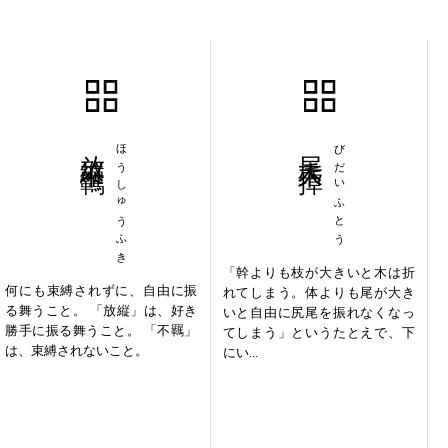
放縦不羈
ほうしゅうふき
尾大不掉
びだいふとう
「幹よりも枝が大きいと木は折
何にも束縛されずに、自由に振
れてしまう。体よりも尾が大き
る舞うこと。 「放縦」は、好き
いと自由に尻尾を振れなくなっ
勝手に振る舞うこと。 「不羈」
てしまう」というたとえで、下
は、束縛されないこと。
にい...