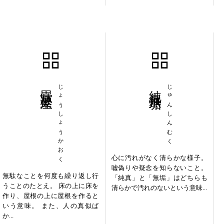
畳牀架屋
じょうしょうかおく
純真無垢
じゅんしんむく
心に汚れがなく清らかな様子。
嘘偽りや疑念を知らないこと。
無駄なことを何度も繰り返し行
「純真」と「無垢」はどちらも
うことのたとえ。 床の上に床を
清らかで汚れのないという意味...
作り、屋根の上に屋根を作ると
いう意味。 また、人の真似ば
か...