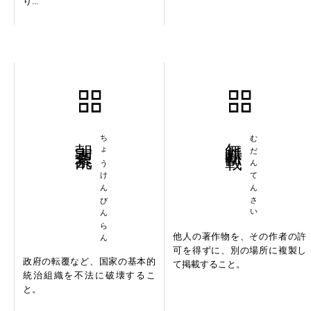
り...
朝憲紊乱
ちょうけんびんらん
無断転載
むだんてんさい
他人の著作物を、その作者の許
可を得ずに、別の場所に複製し
政府の転覆など、国家の基本的
て掲載すること。
統治組織を不法に破壊するこ
と。