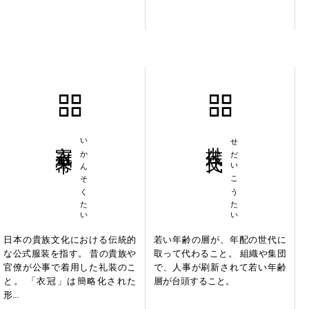
衣冠束帯
いかんそくたい
世代交代
せだいこうたい
日本の貴族文化における伝統的
若い年齢の層が、年配の世代に
な公式服装を指す。 昔の貴族や
取って代わること。 組織や集団
官僚が公事で着用した礼装のこ
で、人事が刷新されて若い年齢
と。 「衣冠」は簡略化された
層が台頭すること。
形...