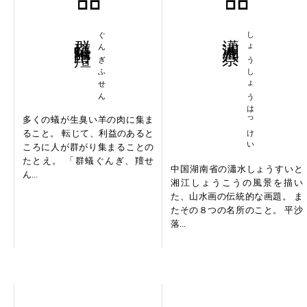
群蟻附羶
ぐんぎふせん
瀟湘八景
しょうしょうはっけい
多くの蟻が生臭い羊の肉に集ま
ること。 転じて、利益のあると
ころに人が群がり集まることの
たとえ。 「群蟻ぐんぎ、羶せ
中国湖南省の瀟水しょうすいと
ん...
湘江しょうこうの風景を描い
た、山水画の伝統的な画題。 ま
たその８つの名所のこと。 平沙
落...