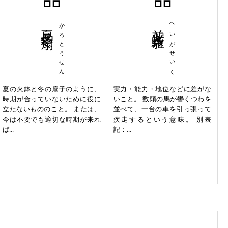
夏炉冬扇
かろとうせん
並駕斉駆
へいがせいく
夏の火鉢と冬の扇子のように、
実力・能力・地位などに差がな
時期が合っていないために役に
いこと。 数頭の馬が轡くつわを
立たないもののこと。 または、
並べて、一台の車を引っ張って
今は不要でも適切な時期が来れ
疾走するという意味。 別表
ば...
記：...