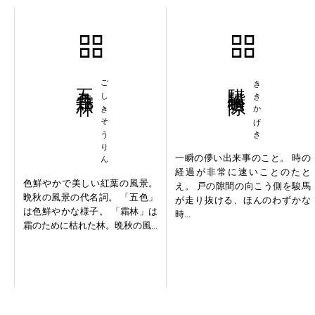
五色霜林
ごしきそうりん
騏驥過隙
ききかげき
一瞬の儚い出来事のこと。 時の
経過が非常に速いことのたと
色鮮やかで美しい紅葉の風景。
え。 戸の隙間の向こう側を駿馬
晩秋の風景の代名詞。 「五色」
が走り抜ける、ほんのわずかな
は色鮮やかな様子。 「霜林」は
時...
霜のために枯れた林。晩秋の風...