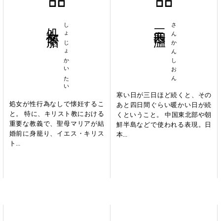
処女懐胎
しょじょかいたい
三寒四温
さんかんしおん
寒い日が三日ほど続くと、その
処女が性行為なしで懐妊するこ
あと四日間ぐらい暖かい日が続
と。 特に、キリスト教における
くということ。 中国東北部や朝
重要な教義で、聖母マリアが結
鮮半島などで使われる表現。日
婚前に身籠り、イエス・キリス
本...
ト...