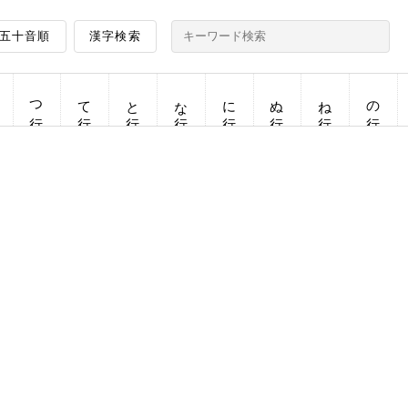
五十音順
漢字検索
つ行
て行
と行
な行
に行
ぬ行
ね行
の行