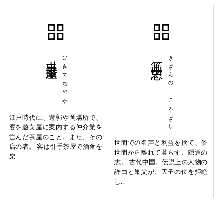
引手茶屋
ひきてぢゃや
箕山之志
きざんのこころざし
江戸時代に、遊郭や岡場所で、
客を遊女屋に案内する仲介業を
営んだ茶屋のこと。また、その
世間での名声と利益を捨て、俗
店の者。 客は引手茶屋で酒食を
世間から離れて暮らす、隠遁の
楽...
志。 古代中国。伝説上の人物の
許由と巣父が、天子の位を拒絶
し...