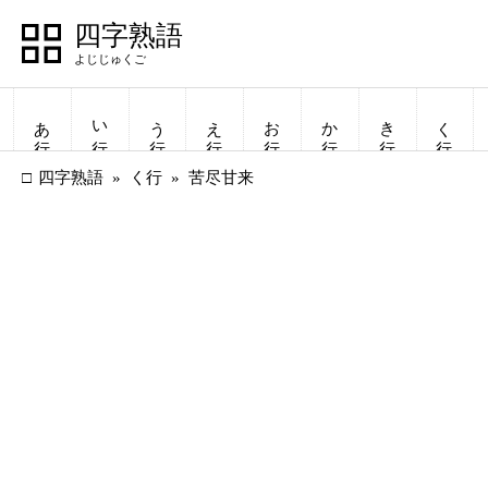
四字熟語
あ行
い行
う行
え行
お行
か行
き行
く行
四字熟語
く行
苦尽甘来