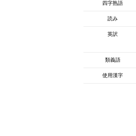
四字熟語
読み
英訳
類義語
使用漢字