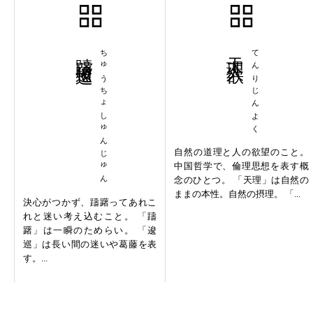
躊躇逡巡
ちゅうちょしゅんじゅん
天理人欲
てんりじんよく
自然の道理と人の欲望のこと。
中国哲学で、倫理思想を表す概
念のひとつ。 「天理」は自然の
ままの本性。自然の摂理。 「...
決心がつかず、躊躇ってあれこ
れと迷い考え込むこと。 「躊
躇」は一瞬のためらい。 「逡
巡」は長い間の迷いや葛藤を表
す。...