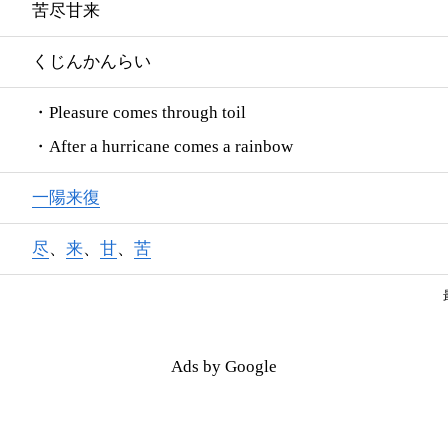
苦尽甘来
くじんかんらい
・Pleasure comes through toil
・After a hurricane comes a rainbow
一陽来復
尽
、
来
、
甘
、
苦
Ads by Google