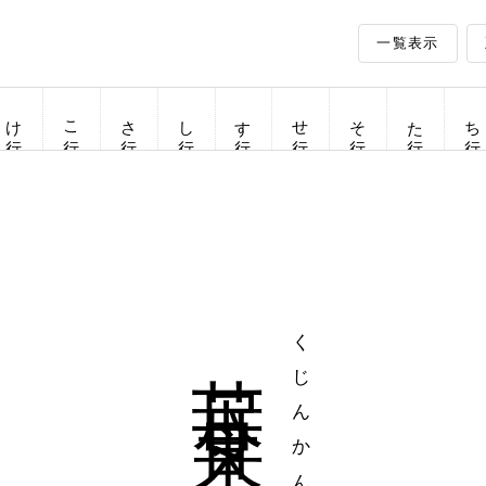
一覧表示
け行
こ行
さ行
し行
す行
せ行
そ行
た行
ち行
苦尽甘来
くじんかんらい