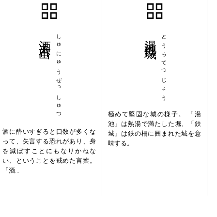
酒入舌出
しゅにゅうぜっしゅつ
湯池鉄城
とうちてつじょう
極めて堅固な城の様子。 「湯
池」は熱湯で満たした堀、「鉄
酒に酔いすぎると口数が多くな
城」は鉄の柵に囲まれた城を意
って、失言する恐れがあり、身
味する。
を滅ぼすことにもなりかねな
い、ということを戒めた言葉。
「酒...