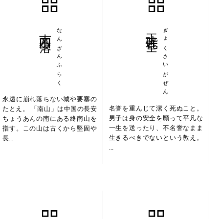
南山不落
なんざんふらく
玉砕瓦全
ぎょくさいがぜん
永遠に崩れ落ちない城や要塞の
名誉を重んじて潔く死ぬこと。
たとえ。 「南山」は中国の長安
男子は身の安全を願って平凡な
ちょうあんの南にある終南山を
一生を送ったり、不名誉なまま
指す。この山は古くから堅固や
生きるべきでないという教え。
長...
...