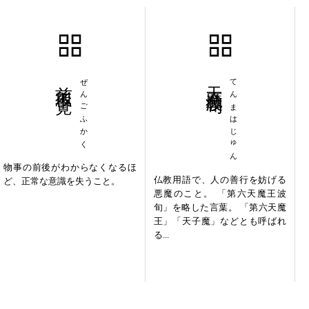
前後不覚
ぜんごふかく
天魔波旬
てんまはじゅん
物事の前後がわからなくなるほ
仏教用語で、人の善行を妨げる
ど、正常な意識を失うこと。
悪魔のこと。 「第六天魔王波
旬」を略した言葉。 「第六天魔
王」「天子魔」などとも呼ばれ
る...