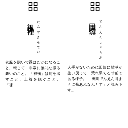
袒裼裸裎
たんせきらてい
田園将蕪
でんえんしょうぶ
衣服を脱いで裸はだかになるこ
人手がないために田畑に雑草が
と。転じて、非常に無礼な振る
生い茂って、荒れ果てる寸前で
舞いのこと。 「袒裼」は肘を出
ある様子。 「田園でんえん将ま
すこと、上着を脱ぐこと。
さに蕪あれなんとす」と読み下
「裸...
す...