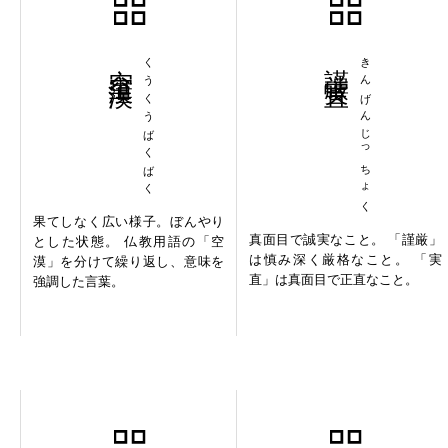
空空漠漠
くうくうばくばく
謹厳実直
きんげんじっちょく
果てしなく広い様子。ぼんやり
真面目で誠実なこと。 「謹厳」
とした状態。 仏教用語の「空
は慎み深く厳格なこと。 「実
漠」を分けて繰り返し、意味を
直」は真面目で正直なこと。
強調した言葉。