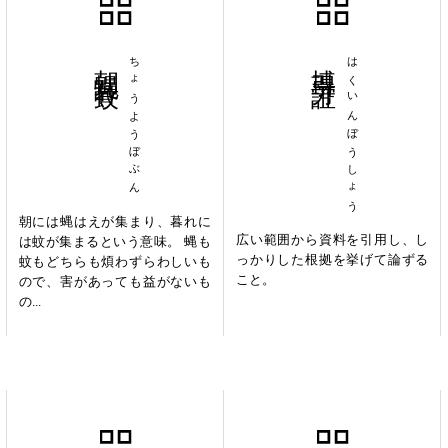
朝蝿暮蚊
ちょうようぼぶん
博引旁証
はくいんぼうしょう
朝には蝿はえが集まり、暮れに
広い範囲から資料を引用し、し
は蚊が集まるという意味。 蝿も
っかりした根拠を挙げて論ずる
蚊もどちらも煩わずらわしいも
こと。
ので、害があっても益がないも
の...