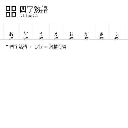
四字熟語
あ行
い行
う行
え行
お行
か行
き行
く行
四字熟語
し行
純情可憐