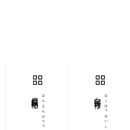
攀轅臥轍
はんえんがてつ
白髪青袗
はくはつせいしん