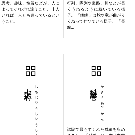
思考、趣味、性質などが、人に
行列、隊列や道路、川などが長
よってそれぞれ違うこと。 十人
くうねるように続いている様
いれば十人とも違っているとい
子。 「蜿蜿」は蛇や竜が曲がり
うこと。
くねって伸びている様子。 「長
蛇...
七十従心
しちじゅうじゅうしん
科挙圧巻
かきょあっかん
試験で最もすぐれた成績を収め