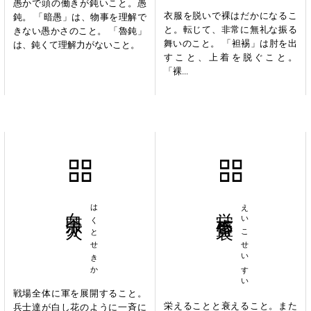
愚かで頭の働きが鈍いこと。愚
衣服を脱いで裸はだかになるこ
鈍。 「暗愚」は、物事を理解で
と。転じて、非常に無礼な振る
きない愚かさのこと。 「魯鈍」
舞いのこと。 「袒裼」は肘を出
は、鈍くて理解力がないこと。
すこと、上着を脱ぐこと。
「裸...
白荼赤火
はくとせきか
栄枯盛衰
えいこせいすい
戦場全体に軍を展開すること。
栄えることと衰えること。また
兵士達が白し花のように一斉に