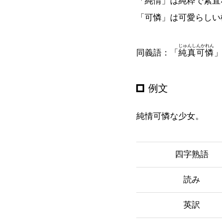
「純情」は純粋で素直
「可憐」は可愛らしい
じゅんしんかれん
同義語：「
純真可憐
例文
純情可憐な少女。
四字熟語
読み
英訳