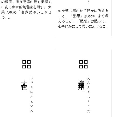
の根底、潜在意識の最も奥深く
にある集合的無意識を指す。 大
心を落ち着かせて静かに考える
乗仏教の「唯識説ゆいしきせ
こと。 「熟思」は充分によく考
つ」...
えること。 「黙想」は黙って、
心を静かにして思いにふけるこ...
十人十色
じゅうにんといろ
蜿蜿長蛇
えんえんちょうだ