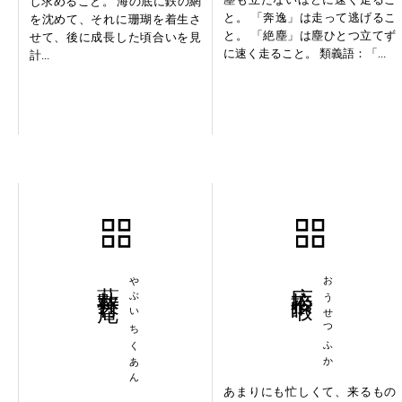
し求めること。 海の底に鉄の網
と。 「奔逸」は走って逃げるこ
を沈めて、それに珊瑚を着生さ
と。 「絶塵」は塵ひとつ立てず
せて、後に成長した頃合いを見
に速く走ること。 類義語：「...
計...
藪井竹庵
やぶいちくあん
応接不暇
おうせつふか
あまりにも忙しくて、来るもの