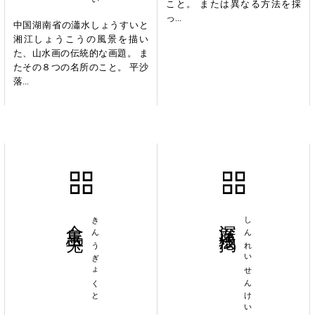
こと。 または異なる方法を採
っ...
中国湖南省の瀟水しょうすいと
湘江しょうこうの風景を描い
た、山水画の伝統的な画題。 ま
たその８つの名所のこと。 平沙
落...
金烏玉兎
きんうぎょくと
深厲浅掲
しんれいせんけい