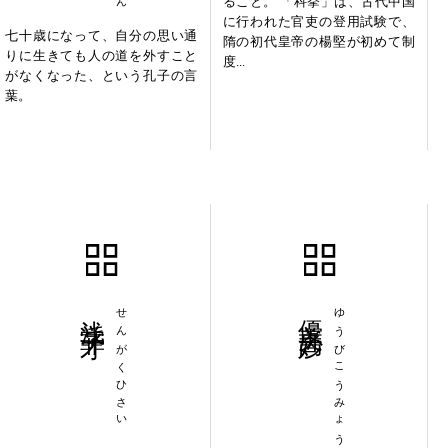
ること。 「科挙」は、古代中国
に行われた官吏の登用試験で、
七十歳になって、自分の思い通
隋の初代皇帝の楊堅が初めて制
りに生きても人の道を外すこと
度...
がなくなった、という孔子の言
葉。
浅学菲才
せんがくひさい
優美高妙
ゆうびこうみょう