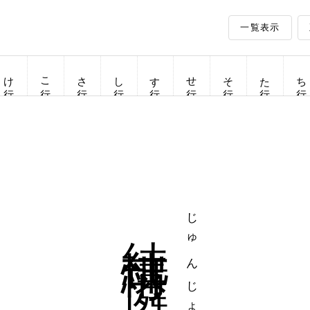
一覧表示
け行
こ行
さ行
し行
す行
せ行
そ行
た行
ち行
純情可憐
じゅんじょうかれん