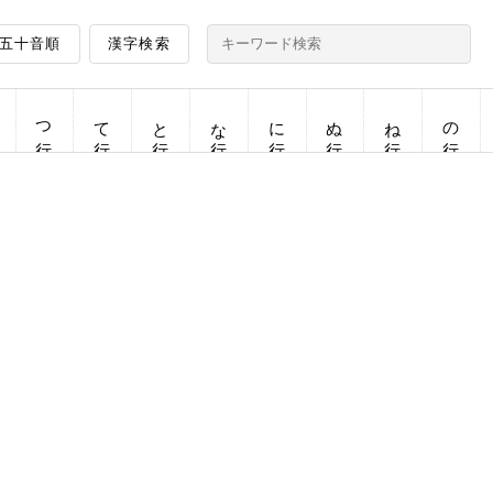
五十音順
漢字検索
つ行
て行
と行
な行
に行
ぬ行
ね行
の行