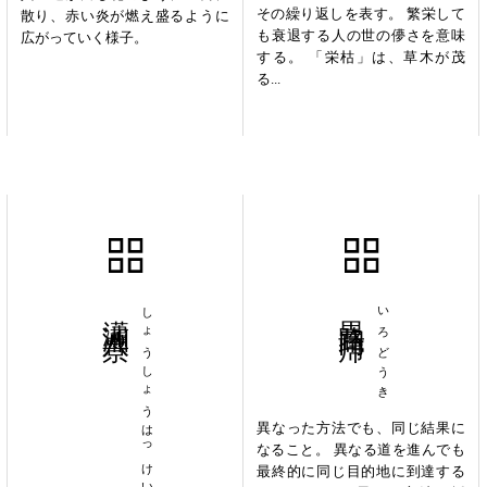
その繰り返しを表す。 繁栄して
散り、赤い炎が燃え盛るように
も衰退する人の世の儚さを意味
広がっていく様子。
する。 「栄枯」は、草木が茂
る...
瀟湘八景
しょうしょうはっけい
異路同帰
いろどうき
異なった方法でも、同じ結果に
なること。 異なる道を進んでも
最終的に同じ目的地に到達する