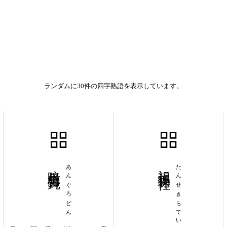
ランダムに30件の四字熟語を表示しています。
暗愚魯鈍
あんぐろどん
袒裼裸裎
たんせきらてい