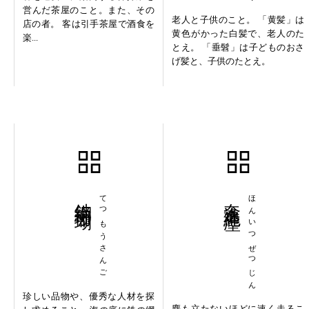
営んだ茶屋のこと。また、その
老人と子供のこと。 「黄髪」は
店の者。 客は引手茶屋で酒食を
黄色がかった白髪で、老人のた
楽...
とえ。 「垂髫」は子どものおさ
げ髪と、子供のたとえ。
鉄網珊瑚
てつもうさんご
奔逸絶塵
ほんいつぜつじん
珍しい品物や、優秀な人材を探
塵も立たないほどに速く走るこ