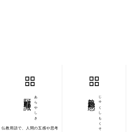
阿頼耶識
あらやしき
熟思黙想
じゅくしもくそう
仏教用語で、人間の五感や思考