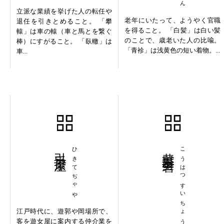
立派な業績を挙げた人の転任や
老年にいたって、ようやく官職
退任を引きとめること。 「攀
を得ること。 「白髪」は白い髪
轅」は車の轅（車と馬とを繋ぐ
のことで、歳老いた人の比喩。
棒）にすがること。 「臥轍」は
「青袗」は浅黄色の短い着物。...
車...
引手茶屋
ひきてぢゃや
黄髪垂髫
こうはつすいちょう
江戸時代に、遊郭や岡場所で、
客を遊女屋に案内する仲介業を