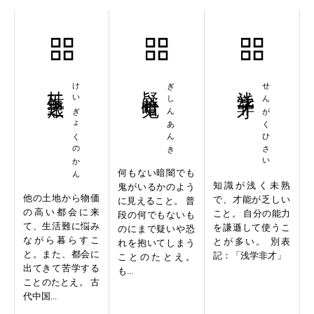
桂玉之艱
けいぎょくのかん
疑心暗鬼
ぎしんあんき
浅学菲才
せんがくひさい
何もない暗闇でも
知識が浅く未熟
鬼がいるかのよう
他の土地から物価
で、才能が乏しい
に見えること。 普
の高い都会に来
こと。 自分の能力
段の何でもないも
て、生活難に悩み
を謙遜して使うこ
のにまで疑いや恐
ながら暮らすこ
とが多い。 別表
れを抱いてしまう
と。また、都会に
記：「浅学非才」
ことのたとえ。
出てきて苦学する
も...
ことのたとえ。 古
代中国...