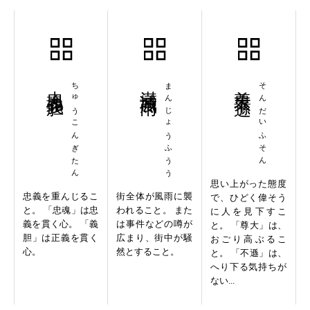
忠魂義胆
ちゅうこんぎたん
満城風雨
まんじょうふうう
尊大不遜
そんだいふそん
思い上がった態度
忠義を重んじるこ
街全体が風雨に襲
で、ひどく偉そう
と。 「忠魂」は忠
われること。 また
に人を見下すこ
義を貫く心。 「義
は事件などの噂が
と。 「尊大」は、
胆」は正義を貫く
広まり、街中が騒
おごり高ぶるこ
心。
然とすること。
と。 「不遜」は、
へり下る気持ちが
ない...