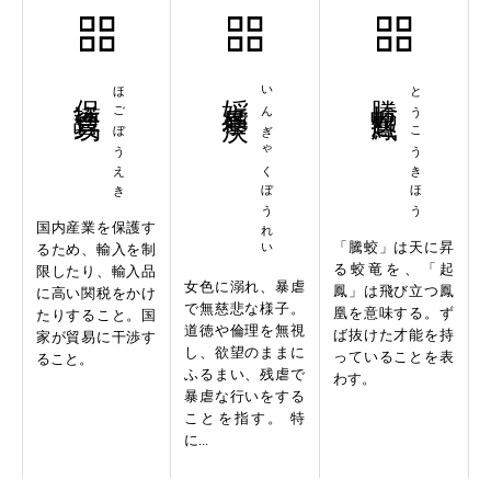
保護貿易
ほごぼうえき
婬虐暴戻
いんぎゃくぼうれい
騰蛟起鳳
とうこうきほう
国内産業を保護す
「騰蛟」は天に昇
るため、輸入を制
る蛟竜を、「起
限したり、輸入品
女色に溺れ、暴虐
鳳」は飛び立つ鳳
に高い関税をかけ
で無慈悲な様子。
凰を意味する。ず
たりすること。国
道徳や倫理を無視
ば抜けた才能を持
家が貿易に干渉す
し、欲望のままに
っていることを表
ること。
ふるまい、残虐で
わす。
暴虐な行いをする
ことを指す。 特
に...