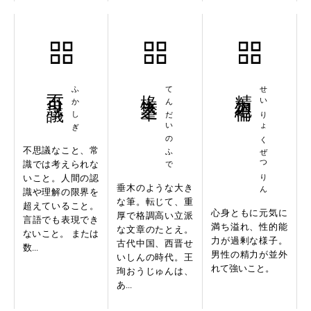
不可思議
ふかしぎ
椽大之筆
てんだいのふで
精力絶倫
せいりょくぜつりん
不思議なこと、常
識では考えられな
いこと。人間の認
垂木のような大き
識や理解の限界を
な筆。転じて、重
超えていること。
心身ともに元気に
厚で格調高い立派
言語でも表現でき
満ち溢れ、性的能
な文章のたとえ。
ないこと。 または
力が過剰な様子。
古代中国、西晋せ
数...
男性の精力が並外
いしんの時代。王
れて強いこと。
珣おうじゅんは、
あ...