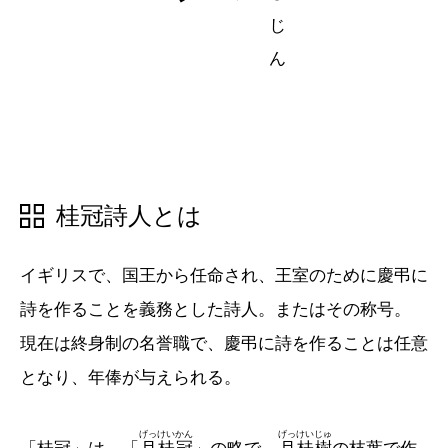
五十音順
五十音順
漢字検索
漢字検索
桂冠詩人とは
イギリスで、国王から任命され、王室のために慶弔に
詩を作ることを義務とした詩人。またはその称号。
現在は終身制の名誉職で、慶弔に詩を作ることは任意
となり、年俸が与えられる。
げっけいかん
げっけいじゅ