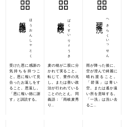
報恩謝徳
ほうおんしゃとく
麦穂両岐
ばくすいりょうき
碧落一洗
へきらくいっせん
受けた恩に感謝の
麦の穂が二股に分
雨が降った後に、
気持ちを持つこ
かれて実ること。
空が澄んで綺麗に
と。恩に報いて見
転じて、豊作の兆
晴れ渡ること。
合ったお返しをす
し。または善い政
「碧落」は青い
ること。恩返し。
治が行われている
空。または遙か遠
「恩に報い徳に謝
ことのたとえ。 同
い所を意味する。
す」と訓読する。
義語：「両岐麦秀
「一洗」は洗い去
り...
るこ...