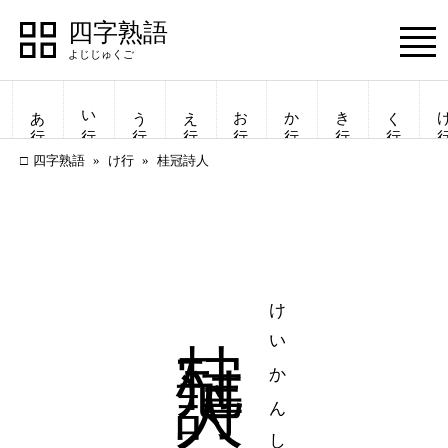
四字熟語
Menu
あ行
い行
う行
え行
お行
か行
き行
く行
け
四字熟語
け行
桂冠詩人
桂冠詩人
けいかんしじん
四字熟語
四字熟語
一覧表示
一覧表示