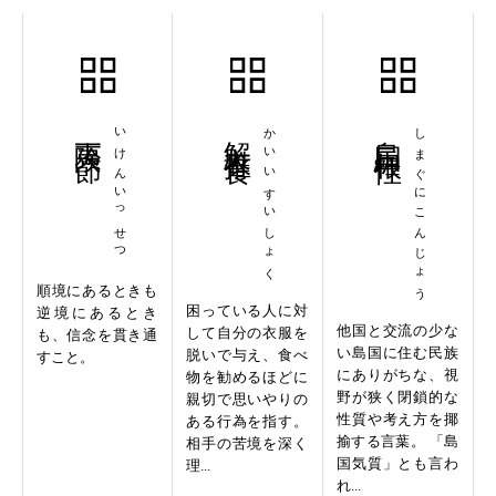
夷険一節
いけんいっせつ
解衣推食
かいいすいしょく
島国根性
しまぐにこんじょう
順境にあるときも
困っている人に対
逆境にあるとき
他国と交流の少な
して自分の衣服を
も、信念を貫き通
い島国に住む民族
脱いで与え、食べ
すこと。
にありがちな、視
物を勧めるほどに
野が狭く閉鎖的な
親切で思いやりの
性質や考え方を揶
ある行為を指す。
揄する言葉。 「島
相手の苦境を深く
国気質」とも言わ
理...
れ...