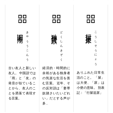
旧雨今雨
きゅううこんう
独身貴族
どくしんきぞく
行屎走尿
こうしそうにょう
古い友人と新しい
経済的・時間的に
ありふれた日常生
友人。 中国語では
余裕がある独身者
活のこと。 「屎」
「雨」と「友」の
の気楽な生活を羨
は大便、「尿」は
発音が似ているこ
む言葉。 近年、そ
小便の意味。 別表
とから、友人のこ
の反対語は「妻帯
記：「行屎送尿」
とを洒落て表現す
奴隷さいたいどれ
る言葉。
い」だとする声が
多...