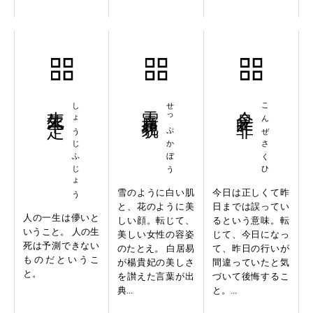
生死不定
しょうじふじょう
雪膚花貌
せっぷかぼう
今是昨非
こんぜさくひ
雪のように白い肌
今日は正しくて昨
と、花のように美
日までは誤ってい
人の一生は儚いと
しい顔。転じて、
るという意味。転
いうこと。 人の生
美しい女性の容姿
じて、今日になっ
死は予測できない
のたとえ。 白居易
て、昨日の行いが
ものだというこ
が楊貴妃の美しさ
間違っていたと気
と。
を讃えた言葉が出
づいて後悔するこ
典...
と。...