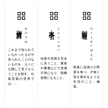
御披露目
おひろめ
人事不省
じんじふせい
朝齏暮塩
ちょうせいぼえん
これまで知られて
いなかったものや
知覚や意識を完全
見られたことのな
に失うこと。重病
いものを、人々に
朝食に塩漬けの野
や重傷などで意識
公開して見てもら
菜を食べ、夕食に
不明になり、昏睡
うことを指す。 伝
塩を舐めるような
状態になること。
統芸能の世界で
生活のこと。極
は、...
貧。