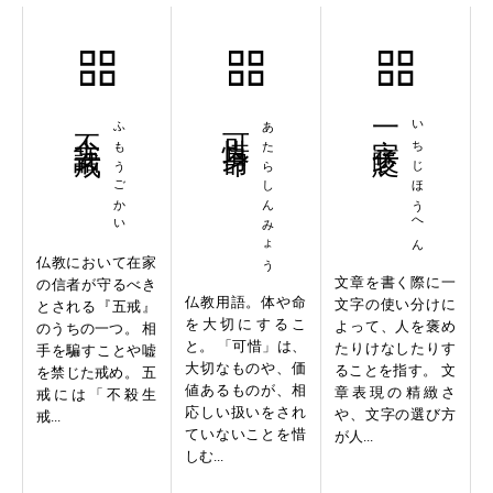
不妄語戒
ふもうごかい
可惜身命
あたらしんみょう
一字褒貶
いちじほうへん
仏教において在家
文章を書く際に一
の信者が守るべき
仏教用語。体や命
文字の使い分けに
とされる『五戒』
を大切にするこ
よって、人を褒め
のうちの一つ。 相
と。 「可惜」は、
たりけなしたりす
手を騙すことや嘘
大切なものや、価
ることを指す。 文
を禁じた戒め。 五
値あるものが、相
章表現の精緻さ
戒には「不殺生
応しい扱いをされ
や、文字の選び方
戒...
ていないことを惜
が人...
しむ...