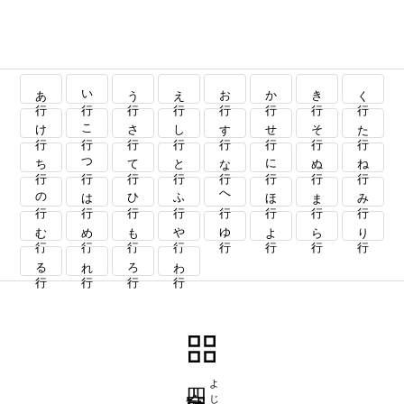
あ行
い行
う行
え行
お行
か行
き行
く行
け行
こ行
さ行
し行
す行
せ行
そ行
た行
ち行
つ行
て行
と行
な行
に行
ぬ行
ね行
の行
は行
ひ行
ふ行
へ行
ほ行
ま行
み行
む行
め行
も行
や行
ゆ行
よ行
ら行
り行
る行
れ行
ろ行
わ行
四字熟語