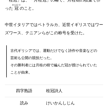
「桂冠」は、「
月桂冠
」の略で、
月桂樹
の枝葉で作
かんむり
った
冠
のこと。
中世イタリアではペトラルカ、近世イギリスではワー
ズワース、テニアンらがこの称号を受けた。
古代ギリシアでは、運動だけでなく詩作や音楽などの
芸術も公開の競技だった。
その勝利者には月桂の樹で編んだ冠が授けられていた
ことが由来。
四字熟語
桂冠詩人
読み
けいかんしじん