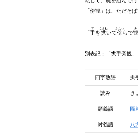
転じて、腕を組んで何
「傍観」は、ただそば
て
こまね
かたわ
み
「
手
を
拱
いて
傍
らで
別表記：「拱手旁観」
四字熟語
拱
読み
き
類義語
隔
対義語
八