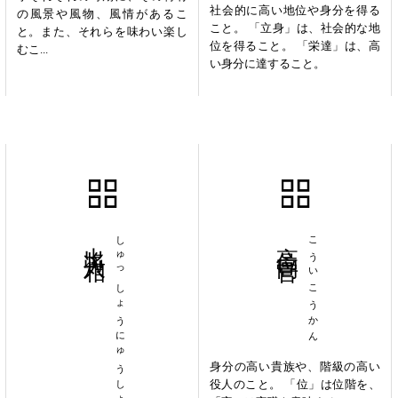
社会的に高い地位や身分を得る
の風景や風物、風情があるこ
こと。 「立身」は、社会的な地
と。また、それらを味わい楽し
位を得ること。 「栄達」は、高
むこ...
い身分に達すること。
出将入相
しゅっしょうにゅうしょう
高位高官
こういこうかん
身分の高い貴族や、階級の高い
役人のこと。 「位」は位階を、