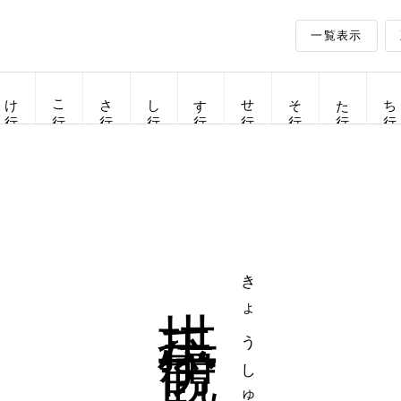
一覧表示
け行
こ行
さ行
し行
す行
せ行
そ行
た行
ち行
拱手傍観
きょうしゅぼうかん