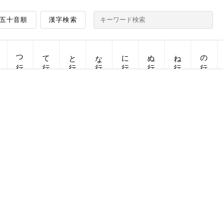
五十音順
漢字検索
つ行
て行
と行
な行
に行
ぬ行
ね行
の行