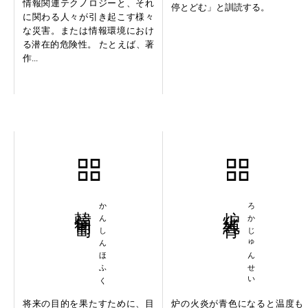
情報関連テクノロジーと、それ
停とどむ」と訓読する。
に関わる人々が引き起こす様々
な災害。または情報環境におけ
る潜在的危険性。 たとえば、著
作...
韓信匍匐
かんしんほふく
炉火純青
ろかじゅんせい
将来の目的を果たすために、目
炉の火炎が青色になると温度も