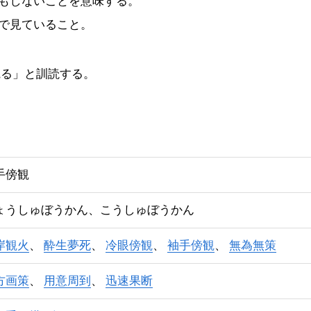
もしないことを意味する。
で見ていること。
観
る」と訓読する。
手傍観
ょうしゅぼうかん、こうしゅぼうかん
岸観火
酔生夢死
冷眼傍観
袖手傍観
無為無策
方画策
用意周到
迅速果断