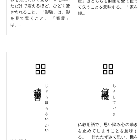
産」はどちらも財産を全て使っ
ただけで震えるほど、ひどく驚
て失うことを意味する。 「家を
き怖れること。 「影駭」は、影
傾...
を見て驚くこと。 「響震」
は、...
情報災害
じょうほうさいがい
佇思停機
ちょしていき
仏教用語で、思い悩み心の動き
を止めてしまうことを意味す
る。 「佇たたずみて思い、機を