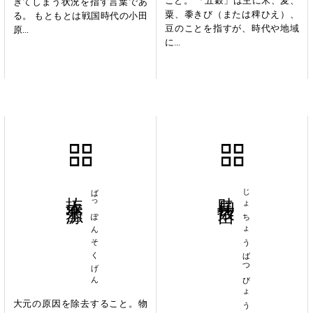
こと。 「五穀」は主に米、麦、
ぎてしまう状況を指す言葉であ
粟、黍きび（または稗ひえ）、
る。 もともとは戦国時代の小田
豆のことを指すが、時代や地域
原...
に...
抜本塞源
ばっぽんそくげん
助長抜苗
じょちょうばつびょう
大元の原因を除去すること。物