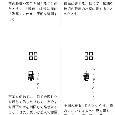
前の恥辱や苦労を耐えることの
最高に達する。転じて、知識や
たとえ。 「韓信」は後に漢の
技術が最高の水準に達すること
「劉邦」に仕え、王朝を建国す
のたとえ。
ると...
目指気使
もくしきし
泰山府君
たいざんふくん
言葉を使わずに、目で合図した
り顔色で示したりして、自分よ
中国の泰山に住むという神。 道
り目下の者を指図して酷使する
教においては人の生死を司り、
こと。 また、勢いが盛んで傲慢