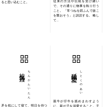
従来の方法や伝統を受け継い
ると思い込むこと。
で、その通りに物事を執り行う
こと。 「常つねを蹈ふんで故こ
を襲おそう」と訓読する。 略し
て...
枕戈待旦
ちんかたいたん
舐犢之愛
しとくのあい
親牛が仔牛を舐めまわすよう
矛を枕にして寝て、明日を待つ
に、親が子を溺愛すること。子