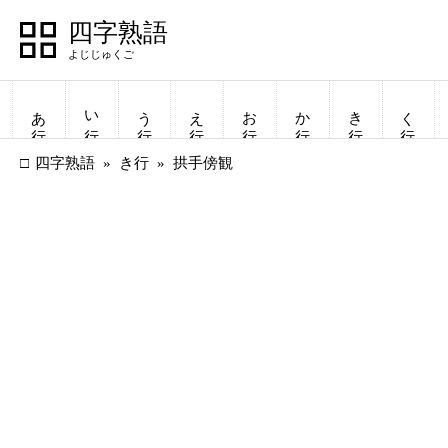
四字熟語
あ行
い行
う行
え行
お行
か行
き行
く行
四字熟語
き行
拱手傍観