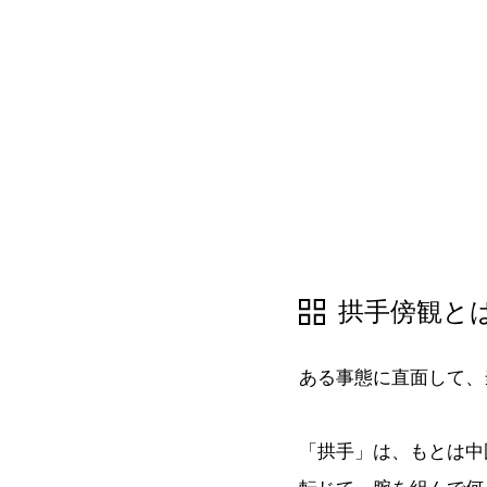
拱手傍観と
ある事態に直面して、
「拱手」は、もとは中