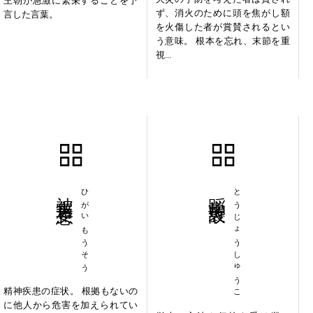
王朝が急激に繁栄することを予
ず、消火のために頭を焦がし額
言した言葉。
を火傷した者が賞賛されるとい
う意味。 根本を忘れ、末節を重
視...
被害妄想
ひがいもうそう
蹈常襲故
とうじょうしゅうこ
精神疾患の症状。 根拠もないの
に他人から危害を加えられてい