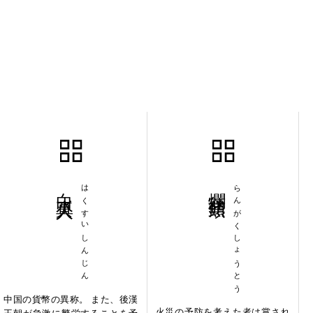
白水真人
はくすいしんじん
爛額焦頭
らんがくしょうとう
中国の貨幣の異称。 また、後漢
火災の予防を考えた者は賞され