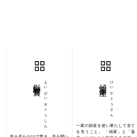
影駭響震
えいがいきょうしん
傾家蕩産
けいかとうさん
一家の財産を使い果たして全て
を失うこと。 「傾家」と「蕩
影を見ただけで驚き、音を聞い