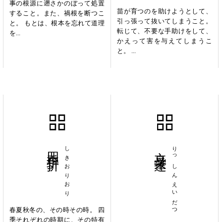
事の根源に遡さかのぼって処置
苗が育つのを助けようとして、
すること。また、禍根を断つこ
引っ張って抜いてしまうこと。
と。 もとは、根本を忘れて道理
転じて、不要な手助けをして、
を...
かえって害を与えてしまうこ
と。 ...
四季折折
しきおりおり
立身栄達
りっしんえいだつ
春夏秋冬の、その時その時。 四
季それぞれの時期に、その特有