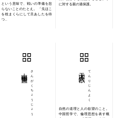
という意味で、戦いの準備を怠
に対する親の過保護。
らないことのたとえ。 「戈ほこ
を枕まくらにして旦あしたを待
つ...
山岳重畳
さんがくちょうじょう
天理人欲
てんりじんよく
自然の道理と人の欲望のこと。
中国哲学で、倫理思想を表す概