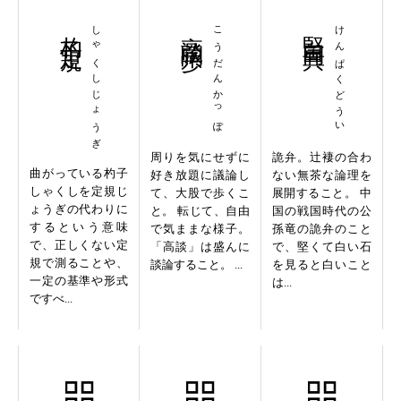
杓子定規
しゃくしじょうぎ
高談闊歩
こうだんかっぽ
堅白同異
けんぱくどうい
周りを気にせずに
詭弁。辻褄の合わ
曲がっている杓子
好き放題に議論し
ない無茶な論理を
しゃくしを定規じ
て、大股で歩くこ
展開すること。 中
ょうぎの代わりに
と。 転じて、自由
国の戦国時代の公
するという意味
で気ままな様子。
孫竜の詭弁のこと
で、正しくない定
「高談」は盛んに
で、堅くて白い石
規で測ることや、
談論すること。 ...
を見ると白いこと
一定の基準や形式
は...
ですべ...