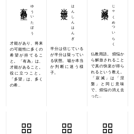
有為多望
ゆういたぼう
半信半疑
はんしんはんぎ
寂滅為楽
じゃくめついらく
才能があり、将来
半分は信じている
の可能性に多くの
仏教用語。 煩悩か
が半分は疑ってい
希望が持てるこ
ら解放されること
る状態。 嘘か本当
と。 「有為」は、
で真の快楽が得ら
か判断に迷う様
才能があること。
れるという教え。
子。
役に立つこと。
「寂滅」は「涅
「多望」は、多く
槃」と同じ意味
の希...
で、煩悩の消え去
った...