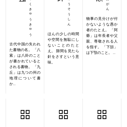
はっさくきゅうきゅう
けんほうそうしん
物事の見分けが付
かないような愚か
者のたとえ。 「阿
ほんの少しの時間
爺」は年長者や父
や空間を無駄にし
親、尊敬される人
古代中国の失われ
ないことのたと
を指す。 「下頷」
た書物の名。 「八
え。 隙間を見たら
は下顎のこと。 ...
索」は八卦のこと
針をさすという意
が書かれていると
味。
される書物。 「九
丘」は九つの州の
地理について書
か...