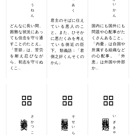
君主のそばに仕え
どんなに長い間、
国内にも国外にも
ている悪人のこ
困難な状況にあっ
問題や心配事がた
と。また、ひそか
ても信念を守り通
くさんあること。
に悪だくみを考え
すことのたとえ。
「内憂」は自国や
ている側近の臣
「苦節」は、苦労
所属する組織など
下。 類義語：「君
を耐え忍びなが
の心配事。 「外
側之奸くんそくの
ら、初志を守りぬ
患」は外国や外部
かん」
くこ...
か...
造酒童女
さかつこ
粗製濫造
そせいらんぞう
囲魏救趙
いぎきゅうちょう