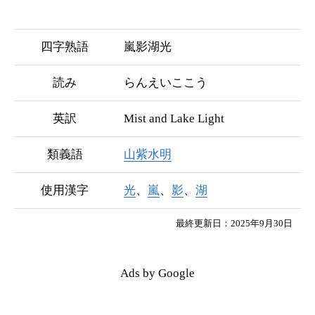
四字熟語
嵐影湖光
読み
らんえいここう
英訳
Mist and Lake Light
類義語
山紫水明
使用漢字
光
、
嵐
、
影
、
湖
最終更新日：2025年9月30日
Ads by Google