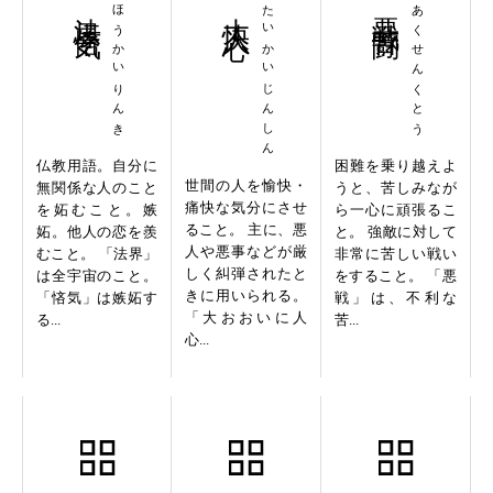
法界悋気
ほうかいりんき
大快人心
たいかいじんしん
悪戦苦闘
あくせんくとう
仏教用語。自分に
困難を乗り越えよ
世間の人を愉快・
無関係な人のこと
うと、苦しみなが
痛快な気分にさせ
を妬むこと。嫉
ら一心に頑張るこ
ること。 主に、悪
妬。他人の恋を羨
と。 強敵に対して
人や悪事などが厳
むこと。 「法界」
非常に苦しい戦い
しく糾弾されたと
は全宇宙のこと。
をすること。 「悪
きに用いられる。
「悋気」は嫉妬す
戦」は、不利な
「大おおいに人
る...
苦...
心...