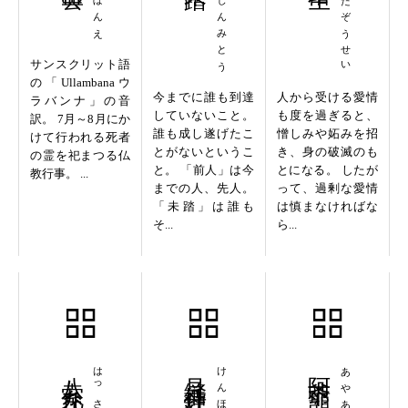
ぜんじんみとう
あいたぞうせい
サンスクリット語
の「Ullambanaウ
今までに誰も到達
人から受ける愛情
ラバンナ」の音
していないこと。
も度を過ぎると、
訳。 7月～8月にか
誰も成し遂げたこ
憎しみや妬みを招
けて行われる死者
とがないというこ
き、身の破滅のも
の霊を祀まつる仏
と。 「前人」は今
とになる。 したが
教行事。 ...
までの人、先人。
って、過剰な愛情
「未踏」は誰も
は慎まなければな
そ...
ら...
八索九丘
見縫挿針
阿爺下頷
あやあがん