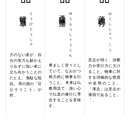
螳臂当車
とうひとうしゃ
勇猛精進
ゆうもうしょうじん
薄志弱行
はくしじゃっこう
力のない者が、自
意志が弱く、決断
分の実力も顧かえ
勇ましく堂々とし
力や実行力に欠け
りみずに強い者に
ていて、なおかつ
ること。物事に対
立ち向かうことの
精力的に物事を行
する消極的な態度
たとえ。 無駄な抵
うこと。 本来は仏
や姿勢のこと。
抗。 斉の国の「荘
教用語で、強い心
「薄志」は意志が
公そうこう」が
で仏道の修行に専
薄弱であること。
狩...
念することを意味
「...
す...