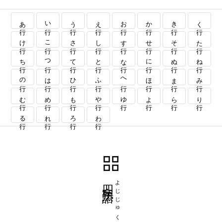
あ行
い行
う行
え行
お行
か行
き行
く行
け行
こ行
さ行
し行
す行
せ行
そ行
た行
ち行
つ行
て行
と行
な行
に行
ぬ行
ね行
の行
は行
ひ行
ふ行
へ行
ほ行
ま行
み行
む行
め行
も行
や行
ゆ行
よ行
ら行
り行
る行
れ行
ろ行
わ行
四字熟語
よじじゅくご