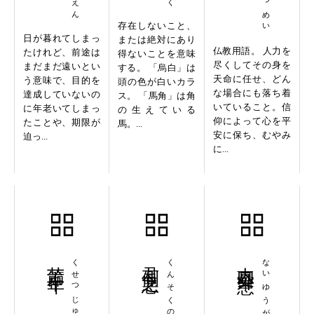
存在しないこと、
日が暮れてしまっ
または絶対にあり
仏教用語。 人力を
たけれど、前途は
得ないことを意味
尽くしてその身を
まだまだ遠いとい
する。 「烏白」は
天命に任せ、どん
う意味で、目的を
頭の色が白いカラ
な場合にも落ち着
達成していないの
ス。 「馬角」は角
いていること。信
に年老いてしまっ
の生えている
仰によって心を平
たことや、期限が
馬。...
安に保ち、むやみ
迫っ...
に...
苦節十年
くせつじゅうねん
君側之悪
くんそくのあく
内憂外患
ないゆうがいかん