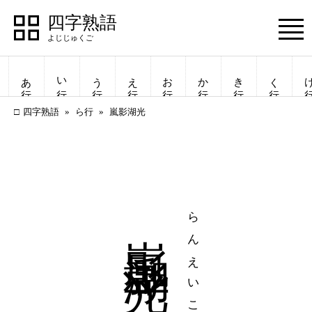
四字熟語
Menu
あ行
い行
う行
え行
お行
か行
き行
く行
け
四字熟語
ら行
嵐影湖光
嵐影湖光
らんえいここう
四字熟語
四字熟語
一覧表示
一覧表示