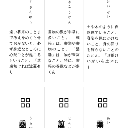
えんりょきんゆう
さいせきこうかん
どぼくけいがい
土や木のように自
遠い将来のことま
書物の数が非常に
然体でいること。
で考えをめぐらせ
多いこと。 「載
容姿を気にかけな
ておかないと、必
籍」は、書類や書
いこと、身の回り
ず身近なところに
物のこと。 「浩
を飾らないことの
心配ごとが起こる
瀚」は、物が豊富
たとえ。 「形骸け
ということ。 「遠
なこと。特に、書
いがいを土木に
慮無ければ近憂有
籍の巻数などが多
す...
り...
くあ...
孟蘭盆会
うらぼんえ
前人未踏
愛多憎生