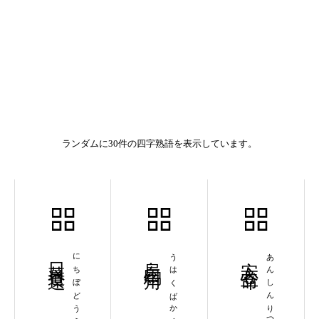
ランダムに30件の四字熟語を表示しています。
日暮道遠
にちぼどうえん
烏白馬角
うはくばかく
安心立命
あんしんりつめい