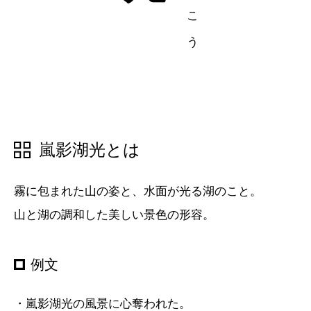
五十音順
五十音順
漢字検索
漢字検索
嵐影湖光とは
霧に包まれた山の姿と、水面が光る湖のこと。
山と湖の調和した美しい景色の形容。
例文
・嵐影湖光の風景に心奪われた。