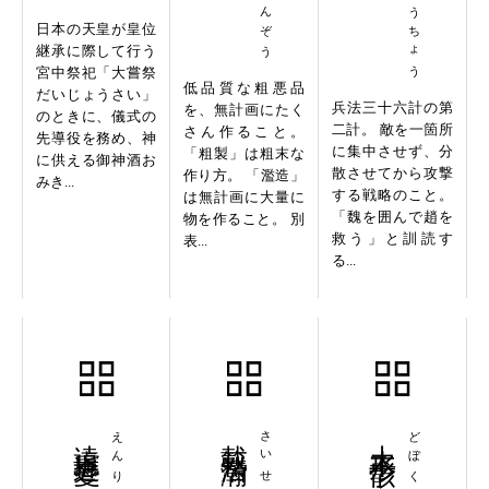
日本の天皇が皇位
継承に際して行う
宮中祭祀「大嘗祭
低品質な粗悪品
だいじょうさい」
兵法三十六計の第
を、無計画にたく
のときに、儀式の
二計。 敵を一箇所
さん作ること。
先導役を務め、神
に集中させず、分
「粗製」は粗末な
に供える御神酒お
散させてから攻撃
作り方。 「濫造」
みき...
する戦略のこと。
は無計画に大量に
「魏を囲んで趙を
物を作ること。 別
救う」と訓読す
表...
る...
遠慮近憂
載籍浩瀚
土木形骸