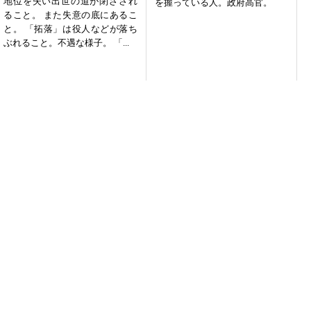
地位を失い出世の道が閉ざされ
を握っている人。政府高官。
ること。 また失意の底にあるこ
と。 「拓落」は役人などが落ち
ぶれること。不遇な様子。 「...