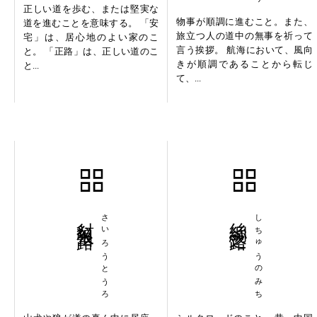
正しい道を歩む、または堅実な
物事が順調に進むこと。また、
道を進むことを意味する。 「安
旅立つ人の道中の無事を祈って
宅」は、居心地のよい家のこ
言う挨拶。 航海において、風向
と。 「正路」は、正しい道のこ
きが順調であることから転じ
と...
て、...
豺狼当路
さいろうとうろ
絲綢之路
しちゅうのみち