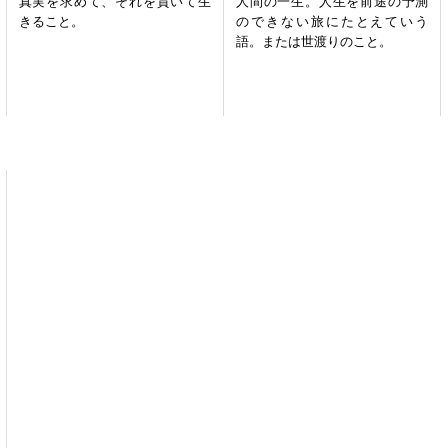
真実を求めて、それを貫いて生
人間の一生。人生を前途の予測
きること。
のできない旅にたとえていう
語。または世渡りのこと。