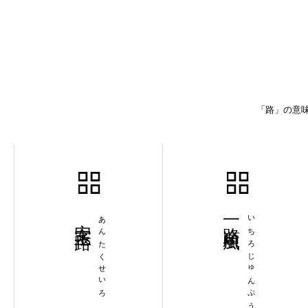
「路」の意味
安宅正路
あんたくせいろ
一路順風
いちろじゅんぷう