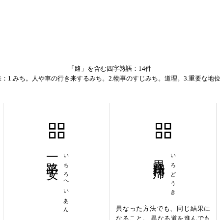
「路」を含む四字熟語：14件
：1.みち。人や車の行き来するみち。2.物事のすじみち。道理。3.重要な地位
一路平安
いちろへいあん
異路同帰
いろどうき
異なった方法でも、同じ結果に
なること。 異なる道を進んでも