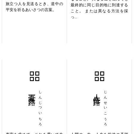
旅立つ人を見送るとき、道中の
最終的に同じ目的地に到達する
平安を祈るあいさつの言葉。
こと。 または異なる方法を採
っ...
真実一路
しんじついちろ
人生行路
じんせいこうろ