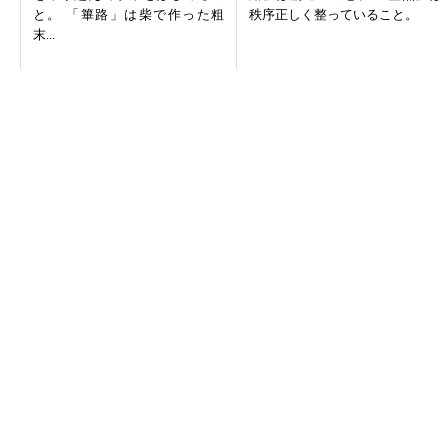
と。 「篳路」は柴で作った粗
秩序正しく整っていること。
末...