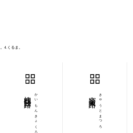
。4.くるま。
槐門棘路
かいもんきょくろ
窮途末路
きゅうとまつろ