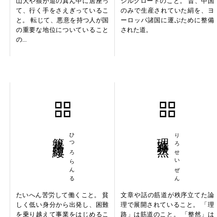
山犬や狼が道の真ん中に居座っ
シルクロードのこと。 昔、中国
て、行く手をさえぎっているこ
のみで生産されていた絹を、ヨ
と。 転じて、悪意を持つ人が国
ーロッパ諸国に運ぶために整備
の重要な地位についていること
された道。
の...
篳路藍縷
ひつろらんる
理路整然
りろせいぜん
たいへん苦労して働くこと。 貧
文章や話の筋道が秩序立てた論
しく低い身分から出発し、困難
理で展開されていること。 「理
を乗り越えて事業をはじめるこ
路」は筋道のこと。 「整然」は