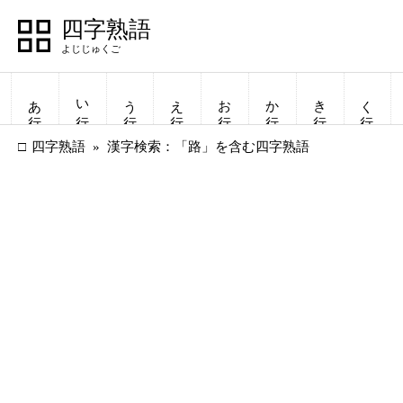
四字熟語
あ行
い行
う行
え行
お行
か行
き行
く行
四字熟語
漢字検索：「路」を含む四字熟語