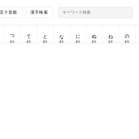
五十音順
漢字検索
つ行
て行
と行
な行
に行
ぬ行
ね行
の行