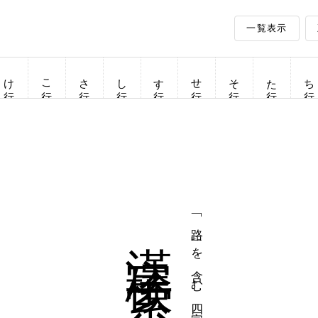
一覧表示
け行
こ行
さ行
し行
す行
せ行
そ行
た行
ち行
漢字検索
「路」を含む四字熟語