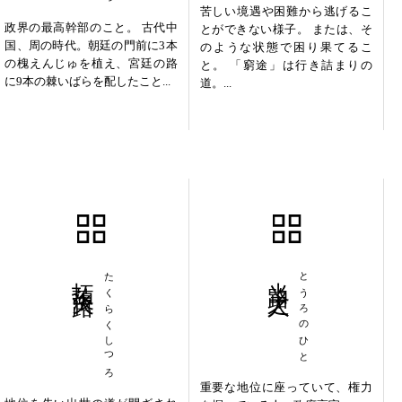
苦しい境遇や困難から逃げるこ
政界の最高幹部のこと。 古代中
とができない様子。 または、そ
国、周の時代。朝廷の門前に3本
のような状態で困り果てるこ
の槐えんじゅを植え、宮廷の路
と。 「窮途」は行き詰まりの
に9本の棘いばらを配したこと...
道。...
拓落失路
たくらくしつろ
当路之人
とうろのひと
重要な地位に座っていて、権力