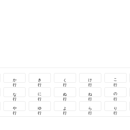
か行
き行
く行
け行
こ行
な行
に行
ぬ行
ね行
の行
や行
ゆ行
よ行
ら行
り行