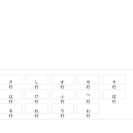
さ行
し行
す行
せ行
そ行
は行
ひ行
ふ行
へ行
ほ行
る行
れ行
ろ行
わ行