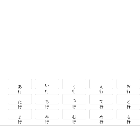
あ行
い行
う行
え行
お行
た行
ち行
つ行
て行
と行
ま行
み行
む行
め行
も行