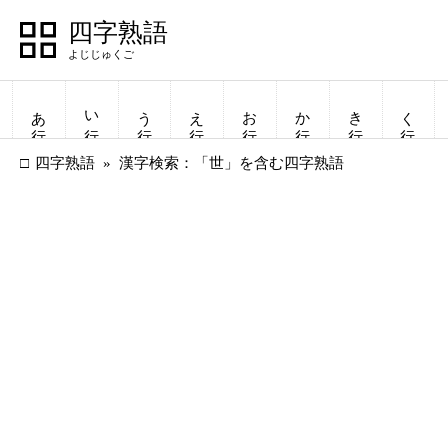
四字熟語
あ行
い行
う行
え行
お行
か行
き行
く行
四字熟語
漢字検索：「世」を含む四字熟語