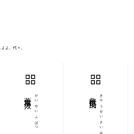
.よよ。代々。
蓋世不抜
がいせいふばつ
救世済民
きゅうせいさいみん