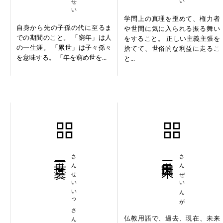
学問上の真理を歪めて、権力者
自身から先の子孫の代に至るま
や世間に気に入られる振る舞い
での期間のこと。 「窮年」は人
をすること。 正しい主義主張を
の一生涯。 「累世」は子々孫々
捨てて、世俗的な利益に走るこ
を意味する。 「年を窮め世を...
と...
三世一爨
さんせいいっさん
三世因果
さんぜいんが
仏教用語で、過去、現在、未来