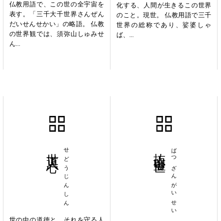
仏教用語で、この世の全宇宙を
化する、人間が生きるこの世界
表す。「三千大千世界さんぜん
のこと。現世。 仏教用語で三千
だいせんせかい」の略語。 仏教
世界の総称であり、娑婆しゃ
の世界観では、須弥山しゅみせ
ば、...
ん...
世道人心
せどうじんしん
抜山蓋世
ばつざんがいせい
世の中の道徳と、それを守る人