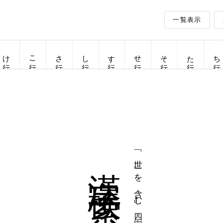
一覧表示
け行
こ行
さ行
し行
す行
せ行
そ行
た行
ち行
漢字検索
「世」を含む四字熟語