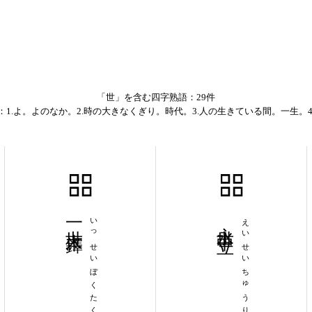
「世」を含む四字熟語：29件
：1.よ。よのなか。2.時の大きなくぎり。時代。3.人の生きている間。一生。4
一世木鐸
いっせいぼくたく
永世中立
えいせいちゅうりつ