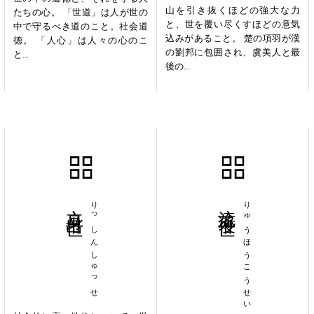
山を引き抜くほどの強大な力
たちの心。 「世道」は人が世の
と、世を覆い尽くすほどの意気
中で守るべき道のこと。社会道
込みがあること。 楚の項羽が漢
徳。 「人心」は人々の心のこ
の劉邦に包囲され、虞美人と最
と...
後の...
立身出世
りっしんしゅっせ
流芳後世
りゅうほうこうせい