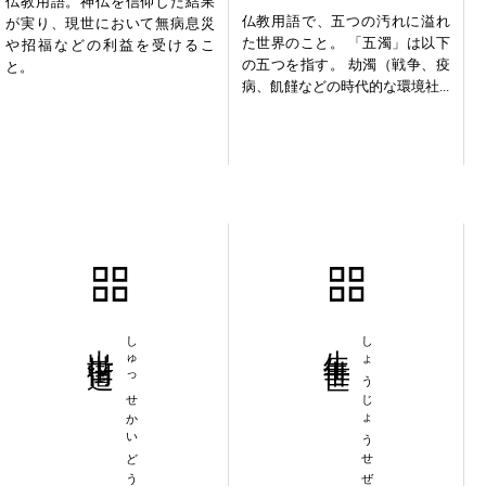
仏教用語。神仏を信仰した結果
仏教用語で、五つの汚れに溢れ
が実り、現世において無病息災
た世界のこと。 「五濁」は以下
や招福などの利益を受けるこ
の五つを指す。 劫濁（戦争、疫
と。
病、飢饉などの時代的な環境社...
出世街道
しゅっせかいどう
生生世世
しょうじょうせぜ