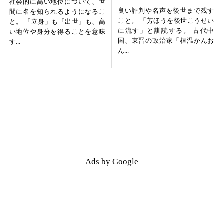
社会的に高い地位について、世
良い評判や名声を後世まで残す
間に名を知られるようになるこ
こと。 「芳ほうを後世こうせい
と。 「立身」も「出世」も、高
に流す」と訓読する。 古代中
い地位や身分を得ることを意味
国、東晋の政治家「桓温かんお
す...
ん...
Ads by Google