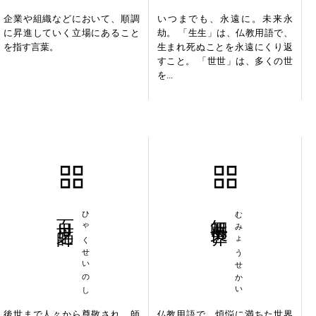
企業や組織などにおいて、順調
いつまでも、永遠に。未来永
に昇進していく立場にあること
劫。 「生生」は、仏教用語で、
を指す言葉。
生まれ死ぬことを永遠にくり返
すこと。 「世世」は、多くの世
を...
百世之師
ひゃくせいのし
無明世界
むみょうせかい
後世まで人々から尊敬され、師
仏教用語で、煩悩に満ちた世界