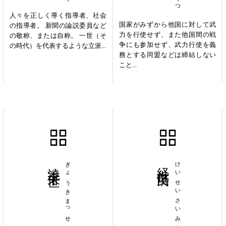
人々を正しく導く指導者、社会
国家がみずから他国に対して武
の指導者。 新聞の論説委員など
力を行使せず、また他国間の戦
の敬称、または自称。 一世（そ
争にも参加せず、武力行使を義
の時代）を代表するような立派...
務とする同盟などは締結しない
こと...
澆季末世
ぎょうきまっせ
経世済民
けいせいさいみん