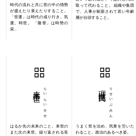
時代の流れと共に世の中の情勢
取って代わること。 組織や集団
が盛えたり衰えたりすること。
で、人事が刷新されて若い年齢
「世運」は時代の成り行き。気
層が台頭すること。
運。時世。 「隆替」は時勢の
栄...
来来世世
らいらいせせ
理世撫民
りせいぶみん
はるか先の未来のこと。来世の
うまく世を治め、民衆を労いた
また次の来世。繰り返される長
わること。政治のあるべき姿。