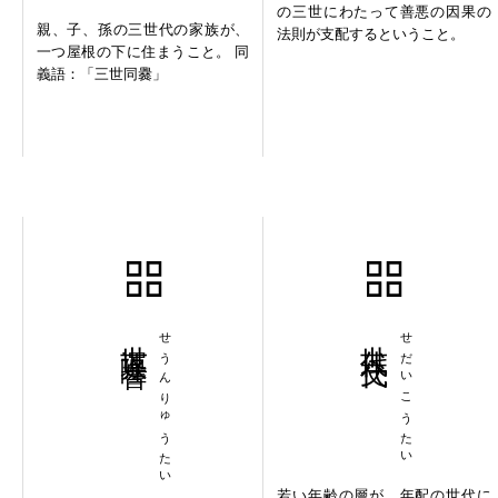
の三世にわたって善悪の因果の
親、子、孫の三世代の家族が、
法則が支配するということ。
一つ屋根の下に住まうこと。 同
義語：「三世同爨」
世運隆替
せうんりゅうたい
世代交代
せだいこうたい
若い年齢の層が、年配の世代に