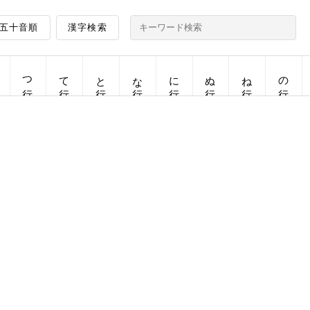
五十音順
漢字検索
つ行
て行
と行
な行
に行
ぬ行
ね行
の行