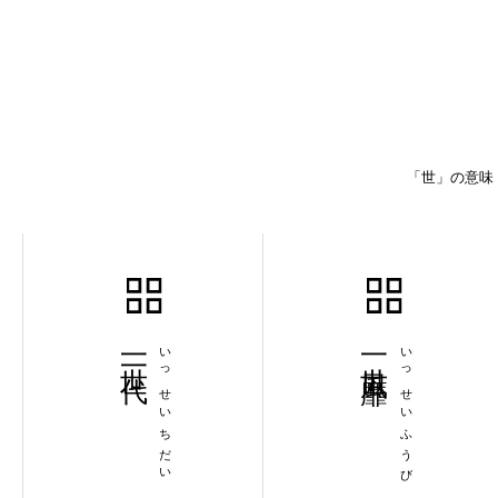
「世」の意味
一世一代
いっせいちだい
一世風靡
いっせいふうび