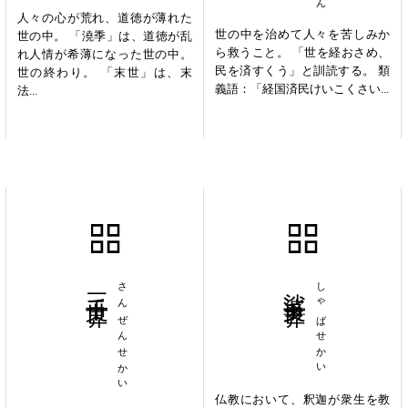
人々の心が荒れ、道徳が薄れた
世の中を治めて人々を苦しみか
世の中。 「澆季」は、道徳が乱
ら救うこと。 「世を経おさめ、
れ人情が希薄になった世の中。
民を済すくう」と訓読する。 類
世の終わり。 「末世」は、末
義語：「経国済民けいこくさい...
法...
三千世界
さんぜんせかい
娑婆世界
しゃばせかい
仏教において、釈迦が衆生を教