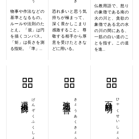
仏教用語で、怒り
物事や作法などの
恐れ多いと思う気
の象徴である南の
基準となるもの。
持ちが極まって、
火の川と、貪欲の
ルールや法則のた
深く畏かしこまり
象徴である北の水
とえ。 「規」は円
感激すること。 尊
の川の間にある、
を描くコンパス。
敬する相手から厚
一筋の白い道のこ
「矩」は長さを測
意を受けたときな
とを指す。この道
る指矩。 「準」...
どに用いる。
を進...
還俗復飾
げんぞくふくしょく
強悪強善
きょうあくきょうぜん
百姓昭明
ひゃくせいしょうめい