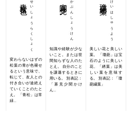
青松落色
せいしょうらくしょく
寡聞少見
かぶんしょうけん
瓊葩綉葉
けいはしゅうよう
知識や経験が少な
美しい花と美しい
いこと。または世
葉。 「瓊葩」は宝
変わらないはずの
間知らずな人のた
石のように美しい
松葉の青が色褪せ
とえ。 自分のこと
花、「綉葉」は美
るという意味で、
を謙遜するときに
しい葉を意味す
転じて、友人との
用いる。 別表記：
る。 別表記：「瓊
付き合いが途絶え
「寡見少聞かけ
葩繍葉」
ていくことのたと
ん...
え。 「青松」は常
緑...