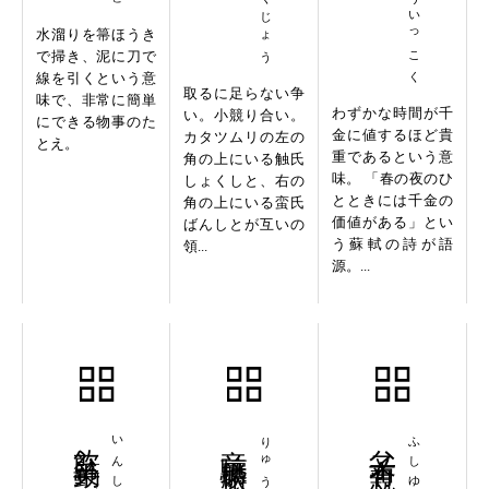
水溜りを箒ほうき
で掃き、泥に刀で
線を引くという意
取るに足らない争
味で、非常に簡単
わずかな時間が千
い。小競り合い。
にできる物事のた
金に値するほど貴
カタツムリの左の
とえ。
重であるという意
角の上にいる触氏
味。 「春の夜のひ
しょくしと、右の
とときには千金の
角の上にいる蛮氏
価値がある」とい
ばんしとが互いの
う蘇軾の詩が語
領...
源。...
飲至策勲
竜驤麟振
父子有親
ふしゆうしん