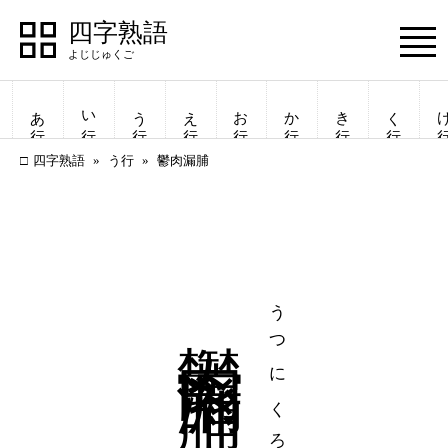
四字熟語
Menu
あ行
い行
う行
え行
お行
か行
き行
く行
け
四字熟語
う行
鬱肉漏脯
鬱肉漏脯
うつにくろうほ
四字熟語
四字熟語
一覧表示
一覧表示