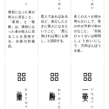
僧尼になった者が
悪人であればある
多くの人々が徳を
俗人に戻ること。
ほど、改心したと
明らかにして、世
「還俗」と「復
きに善人になると
の中が平和で和や
飾」は、僧侶にな
いうこと。 「悪に
かなこと。 「百姓
った者が俗人に戻
強ければ善にも強
ひゃくせいは昭明
ることを意味す
し」と訓読する。
しょうめいにし
る。出家の対義
て、万邦ばんぽう
語。
を協...
引手茶屋
ひきてぢゃや
礼楽刑政
れいがくけいせい
一路平安
いちろへいあん