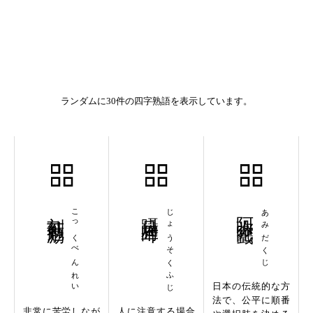
ランダムに30件の四字熟語を表示しています。
刻苦勉励
こっくべんれい
躡足附耳
じょうそくふじ
阿弥陀籤
あみだくじ
日本の伝統的な方
法で、公平に順番
非常に苦労しなが
人に注意する場合