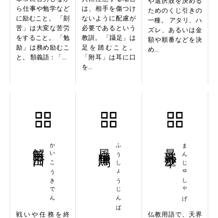
や選択肢を決める
ら仕事や勉学など
は、相手を傷つけ
ためのくじ引きの
に励むこと。 「刻
ないように配慮が
一種。 アタリ、ハ
苦」は大変な苦労
必要であるという
ズレ、あるいは金
をすること。 「勉
教訓。 「躡足」は
額や順番などを決
励」は務め励むこ
足を踏むこと。
め...
と。 類義語：「...
「附耳」は耳に口
を...
解甲帰田
かいこうきでん
風檣陣馬
ふうしょうじんば
曼珠沙華
まんじゅしゃげ
戦いや任務を終
仏教用語で、天界