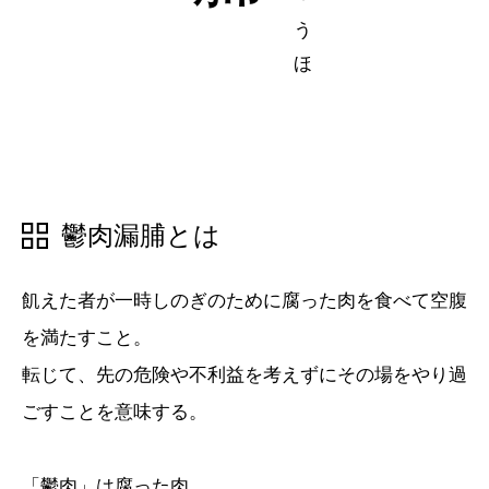
五十音順
五十音順
漢字検索
漢字検索
鬱肉漏脯とは
飢えた者が一時しのぎのために腐った肉を食べて空腹
を満たすこと。
転じて、先の危険や不利益を考えずにその場をやり過
ごすことを意味する。
「鬱肉」は腐った肉。