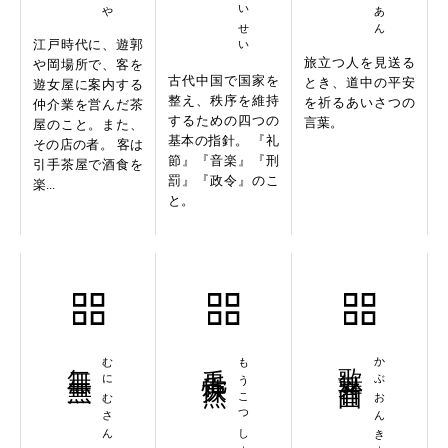
江戸時代に、遊郭
旅立つ人を見送る
や岡場所で、客を
古代中国で国家を
とき、道中の平安
遊女屋に案内する
整え、秩序を維持
を祈るあいさつの
仲介業を営んだ茶
するための四つの
言葉。
屋のこと。また、
基本の指針。 『礼
その店の者。 客は
節』『音楽』『刑
引手茶屋で酒食を
罰』『政令』のこ
楽...
と。
無二無三
むにむさん
毛骨悚然
もうこつしょうぜん
歌舞音曲
かぶおんきょく