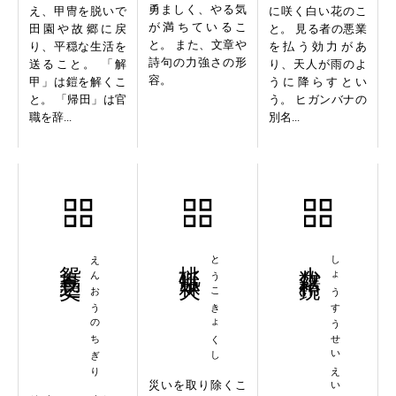
勇ましく、やる気
え、甲冑を脱いで
に咲く白い花のこ
が満ちているこ
田園や故郷に戻
と。 見る者の悪業
と。 また、文章や
り、平穏な生活を
を払う効力があ
詩句の力強さの形
送ること。 「解
り、天人が雨のよ
容。
甲」は鎧を解くこ
うに降らすとい
と。 「帰田」は官
う。 ヒガンバナの
職を辞...
別名...
鴛鴦之契
えんおうのちぎり
桃弧棘矢
とうこきょくし
少数精鋭
しょうすうせいえい
災いを取り除くこ