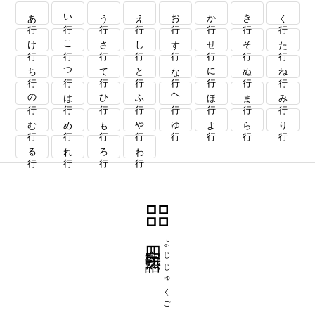
あ行
い行
う行
え行
お行
か行
き行
く行
け行
こ行
さ行
し行
す行
せ行
そ行
た行
ち行
つ行
て行
と行
な行
に行
ぬ行
ね行
の行
は行
ひ行
ふ行
へ行
ほ行
ま行
み行
む行
め行
も行
や行
ゆ行
よ行
ら行
り行
る行
れ行
ろ行
わ行
四字熟語
よじじゅくご