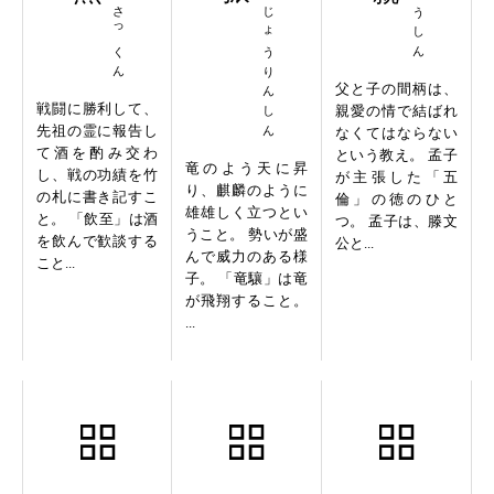
いんしさっくん
りゅうじょうりんしん
父と子の間柄は、
戦闘に勝利して、
親愛の情で結ばれ
先祖の霊に報告し
なくてはならない
て酒を酌み交わ
という教え。 孟子
竜のよう天に昇
し、戦の功績を竹
が主張した「五
り、麒麟のように
の札に書き記すこ
倫」の徳のひと
雄雄しく立つとい
と。 「飲至」は酒
つ。 孟子は、滕文
うこと。 勢いが盛
を飲んで歓談する
公と...
んで威力のある様
こと...
子。 「竜驤」は竜
が飛翔すること。
...