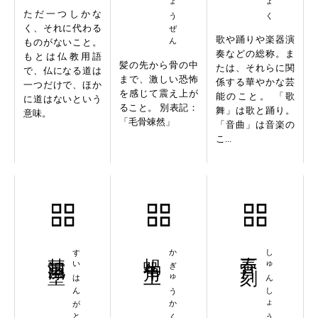
ただ一つしかな
く、それに代わる
歌や踊りや楽器演
ものがないこと。
奏などの総称。ま
もとは仏教用語
髪の先から骨の中
たは、それらに関
で、仏になる道は
まで、激しい恐怖
係する華やかな芸
一つだけで、ほか
を感じて震え上が
能のこと。 「歌
に道はないという
ること。 別表記：
舞」は歌と踊り。
意味。
「毛骨竦然」
「音曲」は音楽の
こ...
彗氾画塗
すいはんがと
蝸牛角上
かぎゅうかくじょう
春宵一刻
しゅんしょういっこく