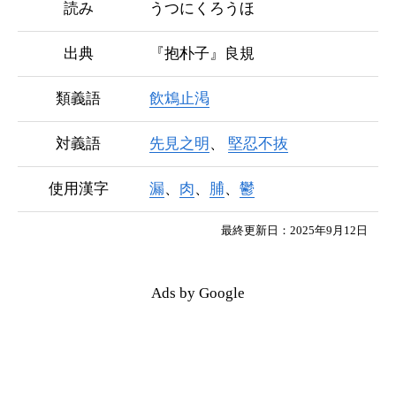
読み
うつにくろうほ
出典
『抱朴子』良規
類義語
飲鴆止渇
対義語
先見之明
堅忍不抜
使用漢字
漏
、
肉
、
脯
、
鬱
最終更新日：2025年9月12日
Ads by Google