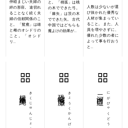
仲睦まじい夫婦の
と。 「桃弧」は桃
人数は少ないが選
絆の形容。 途切れ
の木でできた弓。
び抜かれた優秀な
ることなく続く夫
「棘矢」は茨の木
人材が集まってい
婦の信頼関係のこ
でできた矢。 古代
ること。 また、人
と。 「鴛鴦」は雄
中国ではどちらも
員を増やさずに、
と雌のオシドリの
魔よけの効果が...
優れた少数の者に
こと。「オシド
よって事を行おう
リ...
と...
規矩準縄
きくじゅんじょう
恐懼感激
きょうくかんげき
二河白道
にがびゃくどう