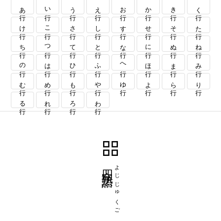
あ行
い行
う行
え行
お行
か行
き行
く行
け行
こ行
さ行
し行
す行
せ行
そ行
た行
ち行
つ行
て行
と行
な行
に行
ぬ行
ね行
の行
は行
ひ行
ふ行
へ行
ほ行
ま行
み行
む行
め行
も行
や行
ゆ行
よ行
ら行
り行
る行
れ行
ろ行
わ行
四字熟語
よじじゅくご