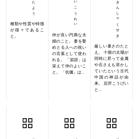
えいかいこうれい
りゅうきんしゃくせき
種類や性質や特徴
が様々であるこ
仲が良い円満な夫
と。
婦のこと。 妻を娶
厳しい暑さのたと
めとる人への祝い
え。 十個の太陽が
の言葉として使わ
同時に昇って金属
れる。 「栄諧」は
や石さえも溶かし
栄えて仲のよいこ
ていたという古代
と。 「伉儷」は...
中国の神話が由
来。 后羿こうげい
と...
明目張胆
言行枢機
赤貧如洗