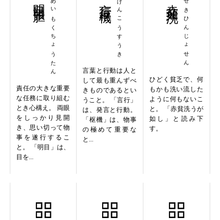
めいもくちょうたん
げんこうすうき
せきひんじょせん
言葉と行動は人と
ひどく貧乏で、何
して最も重んずべ
責任の大きな重要
もかも洗い流した
きものであるとい
な任務に取り組む
ように何もないこ
うこと。 「言行」
とき心構え。 両眼
と。 「赤貧洗うが
は、発言と行動。
をしっかり見開
如し」と読み下
「枢機」は、物事
き、思い切って物
す。
の極めて重要な
事を遂行するこ
と...
と。 「明目」は、
目を...