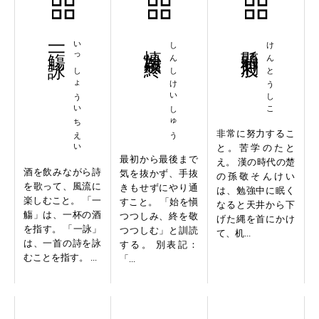
一觴一詠
いっしょういちえい
慎始敬終
しんしけいしゅう
懸頭刺股
けんとうしこ
非常に努力するこ
と。苦学のたと
最初から最後まで
え。 漢の時代の楚
酒を飲みながら詩
気を抜かず、手抜
の孫敬そんけい
を歌って、風流に
きもせずにやり通
は、勉強中に眠く
楽しむこと。 「一
すこと。 「始を愼
なると天井から下
觴」は、一杯の酒
つつしみ、終を敬
げた縄を首にかけ
を指す。 「一詠」
つつしむ」と訓読
て、机...
は、一首の詩を詠
する。 別表記：
むことを指す。 ...
「...