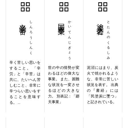
辛労辛苦
しんろうしんく
回天事業
かいてんじぎょう
塗炭之苦
とたんのくるしみ
辛く苦しい思いを
世の中の情勢が変
泥沼にはまり、炭
すること。 「辛
わるほどの偉大な
火で焼かれるよう
労」と「辛苦」は
事業。 また、困難
な、非常に苦しい
共に、たいへん苦
な状況を一変させ
状況を表す。 出典
しむこと、非常に
るほどの大きな
の『書経』には
辛つらい思いをす
力。 別表記：「廻
「民塗炭に墜つ」
ることを意味す
天事業」
と記されている。
る。 ...