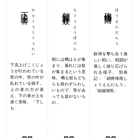
下陵上替
かりょうじょうたい
朝蝿暮蚊
ちょうようぼぶん
砲煙弾雨
ほうえんだんう
銃弾を撃ち合う激
朝には蝿はえが集
しい戦い。 戦闘が
下克上げこくじょ
まり、暮れには蚊
激しく繰り広げら
うが行われている
が集まるという意
れる様子。 別表
世の中。世の中が
味。 蝿も蚊もどち
記：「硝煙弾雨し
乱れている様子。
らも煩わずらわし
ょうえんだんう」
上の者の力が衰
いもので、害があ
「砲烟弾雨」
え、下の者が上を
っても益がないも
凌ぐ意味。 「下し
の...
も...