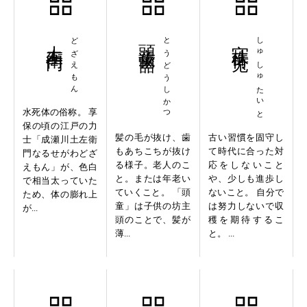
土左衛門
どざえもん
頭童歯豁
とうどうしかつ
守株待兎
しゅしゅたいと
水死体の俗称。 享
保の頃の江戸の力
髪の毛が抜け、歯
古い習慣を固守し
士「成瀬川土左衛
もあちこちが抜け
て時代に合った対
門なるせがわどざ
る様子。老人のこ
応をしないこと
えもん」が、色白
と。または年老い
や、少しも進歩し
で相当太っていた
ていくこと。 「頭
ないこと。 自分で
ため、体の膨れ上
童」は子供の坊主
は努力しないで収
が...
頭のことで、髪が
穫を期待するこ
薄...
と。 ...