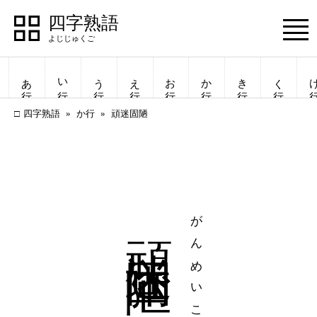
四字熟語
Menu
あ行
い行
う行
え行
お行
か行
き行
く行
け
四字熟語
か行
頑迷固陋
頑迷固陋
がんめいころう
四字熟語
四字熟語
一覧表示
一覧表示