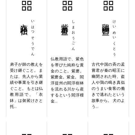
衣鉢相伝
いはつそうでん
紫磨黄金
しまおうごん
鶏鳴狗盗
けいめいくとう
仏教用語で、紫色
弟子が師の教えを
古代中国の斉の孟
を帯びた純粋な黄
受け継ぐこと。 ま
嘗君が秦の昭王に
金のこと。紫磨。
たは、先人から業
幽閉された時、盗
紫磨金。紫金。 閻
績や事業を引き継
人や鶏の鳴き真似
浮提州の閻浮樹林
ぐこと。 もとは仏
のうまい食客の働
を流れる川から産
教用語で、「衣
きで逃れたという
するという閻浮檀
鉢」は袈裟けさと
故事から。 犬のよ
金...
托...
う...