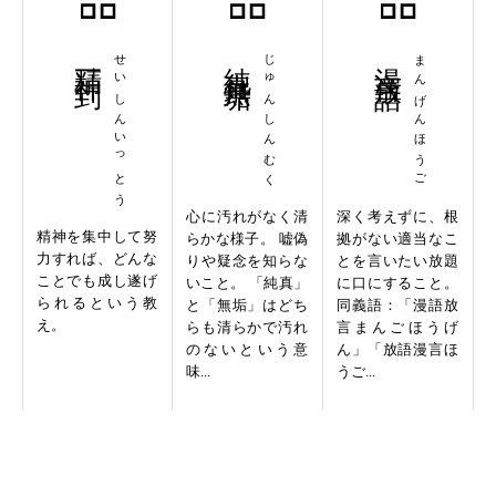
精神一到
せいしんいっとう
純真無垢
じゅんしんむく
漫言放語
まんげんほうご
心に汚れがなく清
深く考えずに、根
精神を集中して努
らかな様子。 嘘偽
拠がない適当なこ
力すれば、どんな
りや疑念を知らな
とを言いたい放題
ことでも成し遂げ
いこと。 「純真」
に口にすること。
られるという教
と「無垢」はどち
同義語：「漫語放
え。
らも清らかで汚れ
言まんごほうげ
のないという意
ん」「放語漫言ほ
味...
うご...