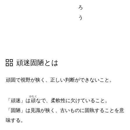
五十音順
五十音順
漢字検索
漢字検索
頑迷固陋とは
頑固で視野が狭く、正しい判断ができないこと。
かたく
「頑迷」は
頑
なで、柔軟性に欠けていること。
「固陋」は見識が狭く、古いものに固執することを意
味する。