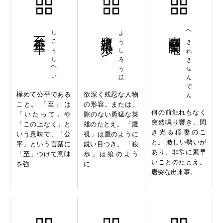
至公至平
しこうしへい
鷹視狼歩
ようしろうほ
霹靂閃電
へきれきせんでん
極めて公平である
欲深く残忍な人物
こと。 「至」 は
の形容。または、
何の前触れもなく
「いたって」や
隙のない勇猛な英
突然鳴り響き、閃
「この上なく」と
雄のたとえ。 「鷹
き光る稲妻のこ
いう意味で、「公
視」は鷹のように
と。 激しい勢いが
平」という言葉に
鋭い目つき。 「狼
あり、非常に素早
「至」つけて意味
歩」は狼のよう
いことのたとえ。
を強...
に...
唐突な出来事。