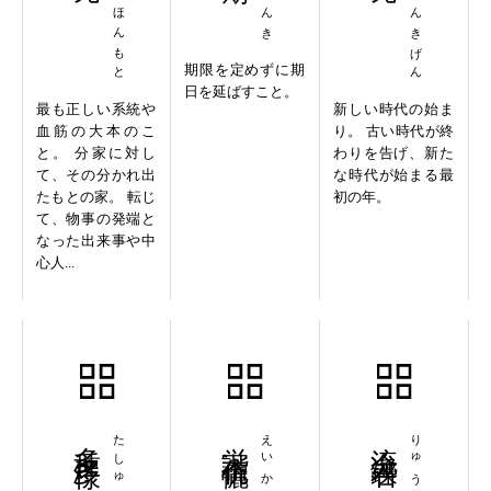
ほんけほんもと
いちしんきげん
期限を定めずに期
日を延ばすこと。
最も正しい系統や
新しい時代の始ま
血筋の大本のこ
り。 古い時代が終
と。 分家に対し
わりを告げ、新た
て、その分かれ出
な時代が始まる最
たもとの家。 転じ
初の年。
て、物事の発端と
なった出来事や中
心人...
多種多様
たしゅたよう
栄諧伉儷
流金鑠石