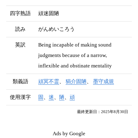
四字熟語
頑迷固陋
読み
がんめいころう
英訳
Being incapable of making sound
judgments because of a narrow,
inflexible and obstinate mentality
類義語
頑冥不霊
狷介固陋
墨守成規
使用漢字
固
、
迷
、
陋
、
頑
最終更新日：2025年8月30日
Ads by Google