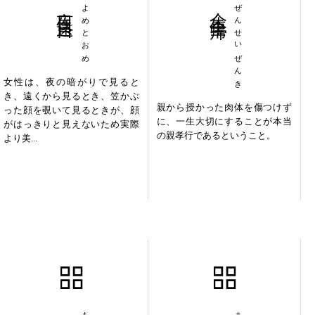
夜目遠目
よめとおめ
全生全帰
ぜんせいぜんき
女性は、夜の暗がりで見ると
き、遠くから見るとき、笠かぶ
親から授かった肉体を傷つけず
った顔を覗いて見るときが、顔
に、一生大切にすることが本当
がはっきりと見えないため実際
の親孝行であるということ。
より美...
門前成市
魔女裁判