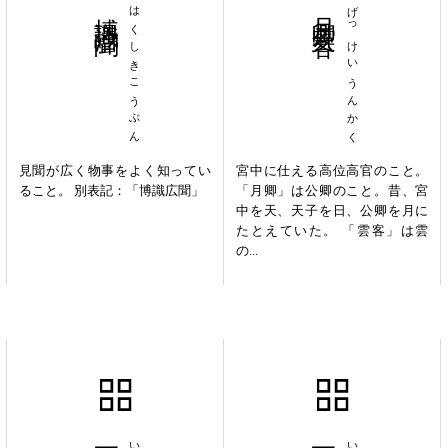
博識洽聞
はくしきこうぶん
月卿雲客
げっけいうんかく
見聞が広く物事をよく知ってい
宮中に仕える高位高官のこと。
ること。 別表記：「博識広聞」
「月卿」は公卿のこと。昔、宮
中を天、天子を日、公卿を月に
たとえていた。 「雲客」は雲
の...
一簣之功
一言半句