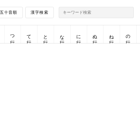
五十音順
漢字検索
つ行
て行
と行
な行
に行
ぬ行
ね行
の行