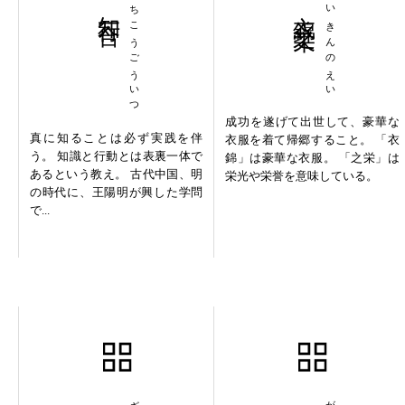
知行合一
ちこうごういつ
衣錦之栄
いきんのえい
成功を遂げて出世して、豪華な
真に知ることは必ず実践を伴
衣服を着て帰郷すること。 「衣
う。 知識と行動とは表裏一体で
錦」は豪華な衣服。 「之栄」は
あるという教え。 古代中国、明
栄光や栄誉を意味している。
の時代に、王陽明が興した学問
で...
残杯冷炙
外交辞令