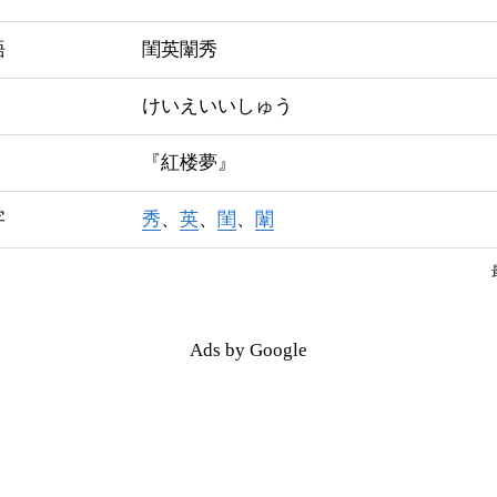
語
閨英闈秀
けいえいいしゅう
『紅楼夢』
字
秀
、
英
、
閨
、
闈
Ads by Google