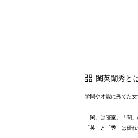
閨英闈秀と
学問や才能に秀でた女
「閨」は寝室。「闈」
「英」と「秀」は優れ