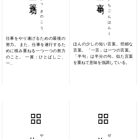
いっきのこう
いちごんはんく
仕事をやり遂げるための最後の
ほんの少しの短い言葉。些細な
努力。 また、仕事を遂行するた
言葉。 「一言」は一つの言葉。
めに積み重ねる一つ一つの努力
「半句」は半分の句。似た言葉
のこと。 一簣：ひとばしご、
を重ねて意味を強調している。
一...
約法三章
前後不覚