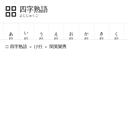
四字熟語
あ行
い行
う行
え行
お行
か行
き行
く行
四字熟語
け行
閨英闈秀