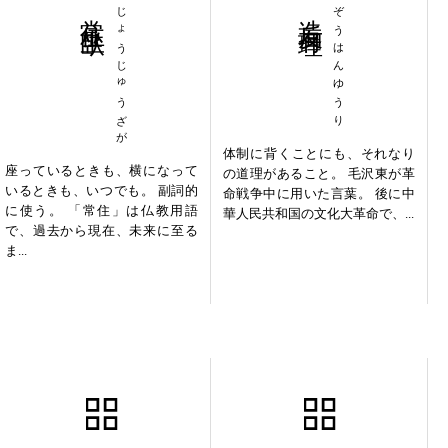
常住坐臥
じょうじゅうざが
造反有理
ぞうはんゆうり
体制に背くことにも、それなり
座っているときも、横になって
の道理があること。 毛沢東が革
いるときも、いつでも。 副詞的
命戦争中に用いた言葉。 後に中
に使う。 「常住」は仏教用語
華人民共和国の文化大革命で、...
で、過去から現在、未来に至る
ま...