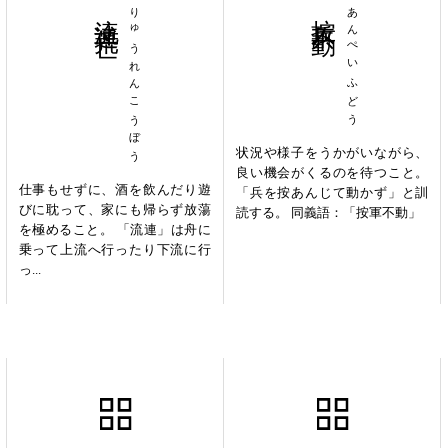
流連荒亡
りゅうれんこうぼう
按兵不動
あんぺいふどう
状況や様子をうかがいながら、
良い機会がくるのを待つこと。
仕事もせずに、酒を飲んだり遊
「兵を按あんじて動かず」と訓
びに耽って、家にも帰らず放蕩
読する。 同義語：「按軍不動」
を極めること。 「流連」は舟に
乗って上流へ行ったり下流に行
っ...