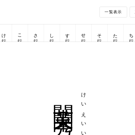
一覧表示
け行
こ行
さ行
し行
す行
せ行
そ行
た行
ち行
閨英闈秀
けいえいいしゅう