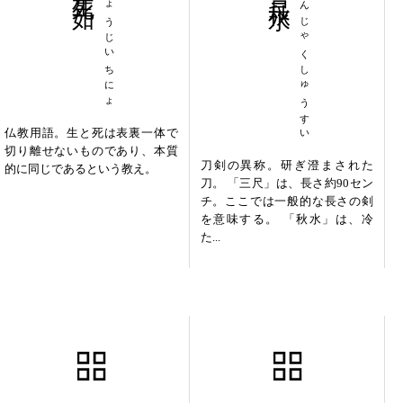
しょうじいちにょ
さんじゃくしゅうすい
仏教用語。生と死は表裏一体で
切り離せないものであり、本質
刀剣の異称。研ぎ澄まされた
的に同じであるという教え。
刀。 「三尺」は、長さ約90セン
チ。ここでは一般的な長さの剣
を意味する。 「秋水」は、冷
た...