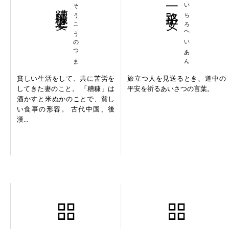
糟糠之妻
そうこうのつま
一路平安
いちろへいあん
貧しい生活をして、共に苦労を
旅立つ人を見送るとき、道中の
してきた妻のこと。 「糟糠」は
平安を祈るあいさつの言葉。
酒かすと米ぬかのことで、貧し
い食事の形容。 古代中国、後
漢...