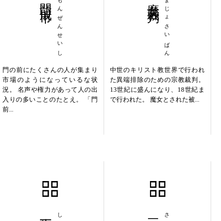
もんぜんせいし
まじょさいばん
門の前にたくさんの人が集まり
中世のキリスト教世界で行われ
市場のようになっているな状
た異端排除のための宗教裁判。
況。 名声や権力があって人の出
13世紀に盛んになり、18世紀ま
入りの多いことのたとえ。 「門
で行われた。 魔女とされた被...
前...
生死一如
三尺秋水