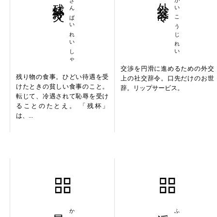
ざんぱいれいしゃ
がいこうじれい
交渉を円滑に進めるための外交
残り物の食事。ひどい待遇を受
上の社交辞令。口先だけのお世
けたときの貧しい食事のこと。
辞。リップサービス。
転じて、冷遇されて恥辱を受け
ることのたとえ。 「残杯」
は、...
旱天慈雨
浮家泛宅