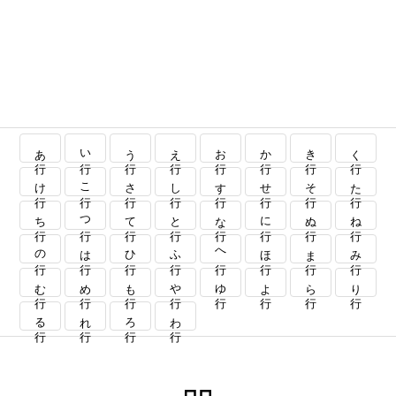
あ行
い行
う行
え行
お行
か行
き行
く行
け行
こ行
さ行
し行
す行
せ行
そ行
た行
ち行
つ行
て行
と行
な行
に行
ぬ行
ね行
の行
は行
ひ行
ふ行
へ行
ほ行
ま行
み行
む行
め行
も行
や行
ゆ行
よ行
ら行
り行
る行
れ行
ろ行
わ行