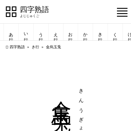
四字熟語
Menu
あ行
い行
う行
え行
お行
か行
き行
く行
け
四字熟語
き行
金烏玉兎
金烏玉兎
きんうぎょくと
四字熟語
四字熟語
一覧表示
一覧表示