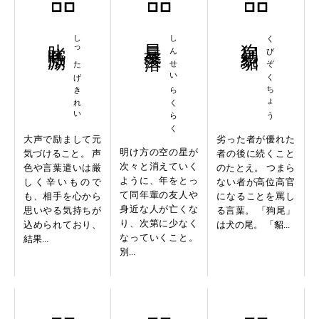
叱咤激励
しったげきれい
晨星落落
しんせいらくらく
狗尾続貂
くびぞくちょう
大声で励まして元
劣った者が優れた
明け方の空の星が
気づけること。 声
者の後に続くこと
次々と消えていく
色や言葉遣いは厳
のたとえ。 つまら
ように、年をとっ
しく辛いもので
ない者が高位高官
て同年輩の友人や
も、相手を心から
になることを罵し
身近な人が亡くな
思いやる気持ちが
る言葉。 「狗尾」
り、次第に少なく
込められており、
は犬の尾。 「貂...
なっていくこと。
結果...
別...