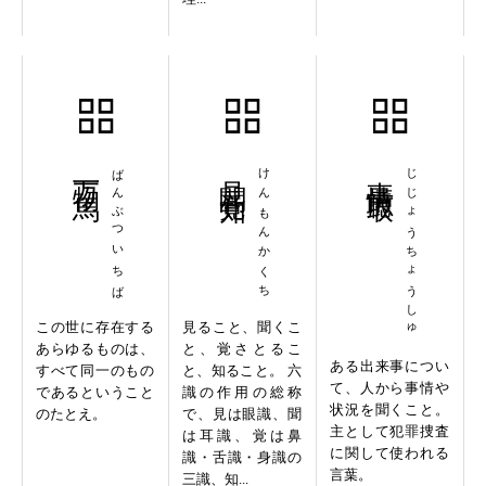
万物一馬
ばんぶついちば
見聞覚知
けんもんかくち
事情聴取
じじょうちょうしゅ
この世に存在する
見ること、聞くこ
あらゆるものは、
と、覚さとるこ
ある出来事につい
すべて同一のもの
と、知ること。 六
て、人から事情や
であるということ
識の作用の総称
状況を聞くこと。
のたとえ。
で、見は眼識、聞
主として犯罪捜査
は耳識、覚は鼻
に関して使われる
識・舌識・身識の
言葉。
三識、知...