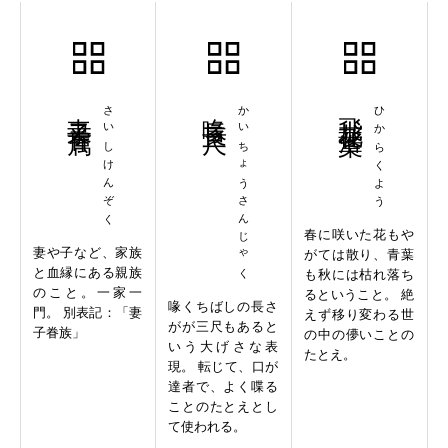
妻子眷属
さいしけんぞく
喙長三尺
かいちょうさんじゃく
飛花落葉
ひからくよう
春に咲いた花もや
妻や子など、家族
がては散り、青葉
と血縁にある親族
も秋には枯れ落ち
のこと。一家一
るということ。 絶
喙くちばしの長さ
門。 別表記：「妻
えず移り変わる世
がが三尺もあると
子眷族」
の中の儚いことの
いう大げさな表
たとえ。
現。 転じて、口が
達者で、よく喋る
ことのたとえとし
て使われる。