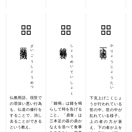
罪業消滅
ざいごうしょうめつ
鐘鳴鼎食
しょうめいていしょく
下陵上替
かりょうじょうたい
仏教用語。現世で
下克上げこくじょ
「鐘鳴」は鐘を鳴
の罪深い悪い行為
うが行われている
らして時を告げる
も、仏道の修行を
世の中。世の中が
こと。 「鼎食」は
することで、消し
乱れている様子。
三本足の器の鼎か
去ることができる
上の者の力が衰
なえを並べて食事
という教え。
え、下の者が上を