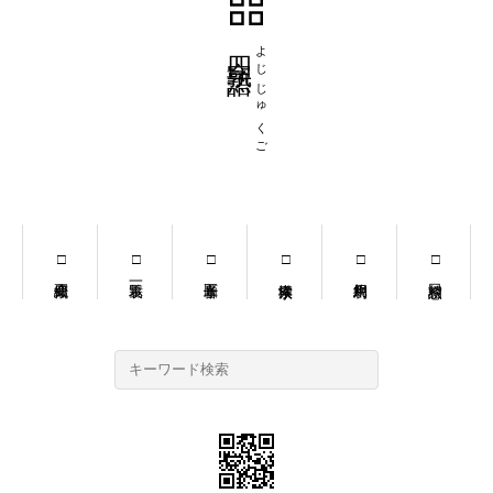
四字熟語
よじじゅくご