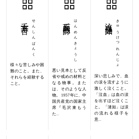
千辛万苦
せんしんばんく
反面教師
はんめんきょうし
泣血漣如
きゅうけつれんじょ
様々な苦しみや困
悪い見本として反
難のこと。また、
深い悲しみで、血
省や戒めの材料と
それらを経験する
の涙を流すように
なる物事。また
こと。
激しく泣くこと。
は、そのような人
「泣血」は血の涙
物。 1957年に、中
を出すほど泣くこ
国共産党の国家主
と。 「漣如」は涙
席『毛沢東もう
の流れる様子を
た...
意...