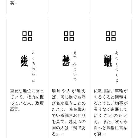
英...
当路之人
とうろのひと
越鳧楚乙
えつふそいつ
阿轆轆地
あろくろくじ
重要な地位に座っ
場所や人が違え
仏教用語。車輪が
ていて、権力を握
ば、同じ物でも呼
くるくると回転す
っている人。政府
び名が違うことの
るように、物事が
高官。
たとえ。 空を飛ん
滞りなく進展して
でいる鴻おおとり
いくことのたと
を見て、越えつの
え。 また、次から
国の人は「鴨であ
次へと流暢に言葉
る」...
が発...