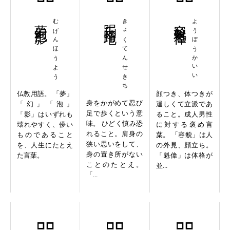
夢幻泡影
むげんほうよう
跼天蹐地
きょくてんせきち
容貌魁偉
ようぼうかいい
仏教用語。 「夢」
顔つき、体つきが
身をかがめて忍び
「幻」「泡」
逞しくて立派であ
足で歩くという意
「影」はいずれも
ること。成人男性
味。 ひどく慎み恐
壊れやすく、儚い
に対する褒め言
れること。肩身の
ものであること
葉。 「容貌」は人
狭い思いをして、
を、人生にたとえ
の外見、顔立ち。
身の置き所がない
た言葉。
「魁偉」は体格が
ことのたとえ。
並...
「...