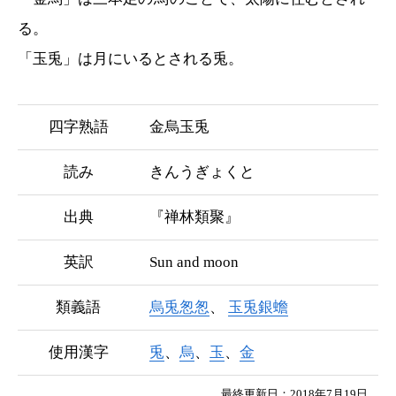
る。
「玉兎」は月にいるとされる兎。
四字熟語
金烏玉兎
読み
きんうぎょくと
出典
『禅林類聚』
英訳
Sun and moon
類義語
烏兎怱怱
玉兎銀蟾
使用漢字
兎
、
烏
、
玉
、
金
最終更新日：2018年7月19日