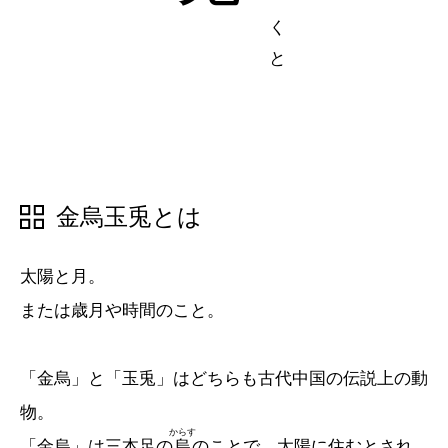
五十音順
五十音順
漢字検索
漢字検索
金烏玉兎とは
太陽と月。
または歳月や時間のこと。
「金烏」と「玉兎」はどちらも古代中国の伝説上の動
物。
からす
「金烏」は三本足の
烏
のことで、太陽に住むとされ