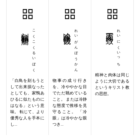
刻鵠類鶩
こくこくるいぼく
冷眼傍観
れいがんぼうかん
霊肉一致
れいにくいっち
精神と肉体は同じ
「白鳥を刻もうと
物事の成り行き
ように大切である
して出来損なった
を、冷ややかな目
というキリスト教
としても、家鴨あ
でただ眺めている
の思想。
ひるに似たものに
こと。 または冷静
はなる」という意
な態度で推移を見
味。 転じて、より
守ること。 「冷
優秀な人を手本に
眼」は冷やかな眼
し...
つき...