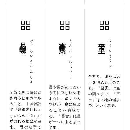
月中蟾蜍
げっちゅうせんじょ
雲合霧集
うんごうむしゅう
普天率土
ふてんそつど
全世界。 または天
下を治める王のこ
雲や霧があっとい
と。 「普天」は空
伝説で月に住むと
う間に立ち込める
の隅々まで、「率
されるヒキガエル
ように、多くの人
土」は大地の端ま
のこと。 中国神話
や物が一度に集ま
で、という意味。
で『嫦娥奔月じょ
ることを意味す
うがほんげつ』と
る。 「雲合」は雲
呼ばれる物語が由
が一つにまとまっ
来。 弓の名手で
て集...