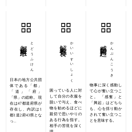
都道府県
とどうふけん
解衣推食
かいいすいしょく
感奮興起
かんぷんこうき
日本の地方公共団
物事に深く感動し
体である「都」
困っている人に対
て心が奮い立つこ
「道」「府」
して自分の衣服を
と。 「感奮」と
「県」の総称。 現
脱いで与え、食べ
「興起」はどちら
在は47都道府県が
物を勧めるほどに
も、心を揺り動か
存在し、内訳は1
親切で思いやりの
されて奮い立つこ
都1道2府43県とな
ある行為を指す。
とを意味する。
っ...
相手の苦境を深く
理...