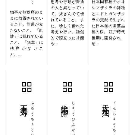
思考や行動が普通
日本固有種のオオ
の人と異なってい
シマザクラの雑種
物事が無秩序のま
て、抜きんでて優
とエドヒガンザク
まに放置されてい
れていること。 ま
ラの交配で生まれ
ること。筋道が立
た、珍しく優れた
た日本産の園芸品
たないこと。 「乱
考えや行い、独創
種の桜。 江戸時代
雑」は乱れている
的で際立った才能
後期に開発され、
こと。 「無章」は
や...
昭...
秩序がないこ
と。...
不老長寿
ふろうちょうじゅ
常備不懈
じょうびふかい
天長地久
てんちょうちきゅう