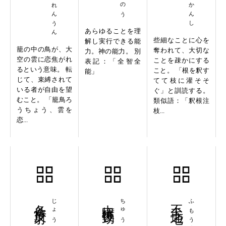
あらゆることを理
些細なことに心を
解し実行できる能
籠の中の鳥が、大
奪われて、大切な
力。神の能力。 別
空の雲に恋焦がれ
ことを疎かにする
表記：「全智全
るという意味。 転
こと。 「根を釈す
能」
じて、束縛されて
てて枝に灌そそ
いる者が自由を望
ぐ」と訓読する。
むこと。 「籠鳥ろ
類似語：「釈根注
うちょう、雲を
枝...
恋...
条件反射
中権後勁
不毛之地
ふもうのち