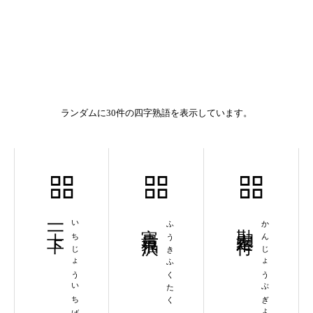
ランダムに30件の四字熟語を表示しています。
一上一下
いちじょういちげ
富貴福沢
ふうきふくたく
勘定奉行
かんじょうぶぎょう