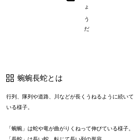
五十音順
五十音順
漢字検索
漢字検索
蜿蜿長蛇とは
行列、隊列や道路、川などが長くうねるように続いて
いる様子。
「蜿蜿」は蛇や竜が曲がりくねって伸びている様子。
「長蛇」は長い蛇。転じて長い列の形容。