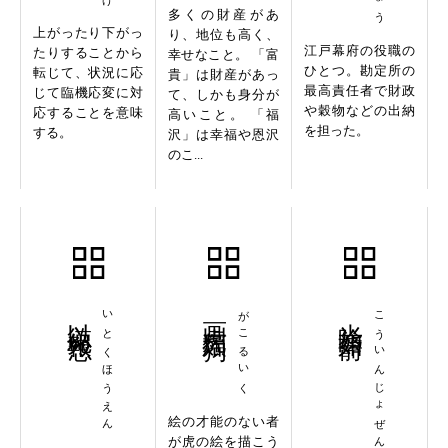
多くの財産があ
上がったり下がっ
り、地位も高く、
江戸幕府の役職の
たりすることから
幸せなこと。 「富
ひとつ。勘定所の
転じて、状況に応
貴」は財産があっ
最高責任者で財政
じて臨機応変に対
て、しかも身分が
や穀物などの出納
応することを意味
高いこと。 「福
を担った。
する。
沢」は幸福や恩沢
のこ...
以徳報怨
いとくほうえん
画虎類狗
がこるいく
光陰如箭
こういんじょぜん
絵の才能のない者
が虎の絵を描こう