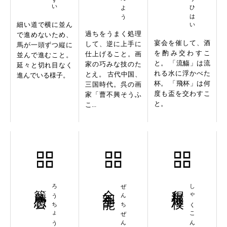
細い道で横に並ん
過ちをうまく処理
で進めないため、
宴会を催して、酒
して、逆に上手に
馬が一頭ずつ縦に
を酌み交わすこ
仕上げること。画
並んで進むこと。
と。 「流觴」は流
家の巧みな技のた
延々と切れ目なく
れる水に浮かべた
とえ。 古代中国、
進んでいる様子。
杯。 「飛杯」は何
三国時代。呉の画
度も盃を交わすこ
家「曹不興そうふ
と。
こ...
籠鳥恋雲
ろうちょうれんうん
全知全能
ぜんちぜんのう
釈根灌枝
しゃくこんかんし