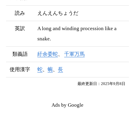
読み
えんえんちょうだ
英訳
A long and winding procession like a
snake.
類義語
紆余委蛇
千軍万馬
使用漢字
蛇
、
蜿
、
長
最終更新日：2025年9月8日
Ads by Google