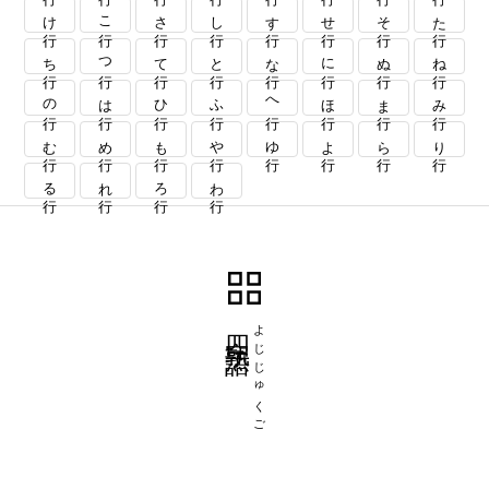
け行
こ行
さ行
し行
す行
せ行
そ行
た行
ち行
つ行
て行
と行
な行
に行
ぬ行
ね行
の行
は行
ひ行
ふ行
へ行
ほ行
ま行
み行
む行
め行
も行
や行
ゆ行
よ行
ら行
り行
る行
れ行
ろ行
わ行
四字熟語
よじじゅくご