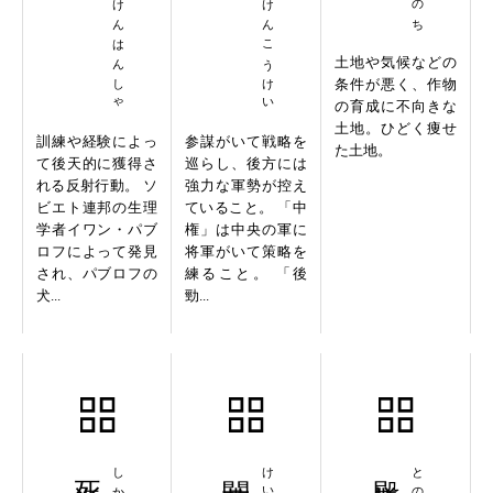
じょうけんはんしゃ
ちゅうけんこうけい
土地や気候などの
条件が悪く、作物
の育成に不向きな
土地。ひどく痩せ
訓練や経験によっ
参謀がいて戦略を
た土地。
て後天的に獲得さ
巡らし、後方には
れる反射行動。 ソ
強力な軍勢が控え
ビエト連邦の生理
ていること。 「中
学者イワン・パブ
権」は中央の軍に
ロフによって発見
将軍がいて策略を
され、パブロフの
練ること。 「後
犬...
勁...
死海文書
閨英闈秀
殿様商売