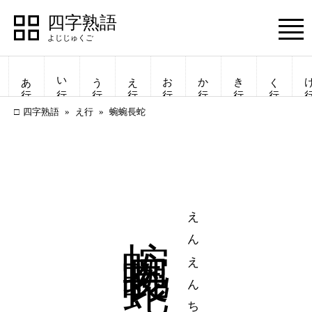
四字熟語
Menu
あ行
い行
う行
え行
お行
か行
き行
く行
け
四字熟語
え行
蜿蜿長蛇
蜿蜿長蛇
えんえんちょうだ
四字熟語
四字熟語
一覧表示
一覧表示