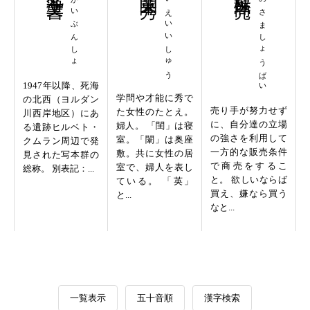
しかいぶんしょ
けいえいいしゅう
とのさましょうばい
1947年以降、死海
学問や才能に秀で
の北西（ヨルダン
売り手が努力せず
た女性のたとえ。
川西岸地区）にあ
に、自分達の立場
婦人。 「閨」は寝
る遺跡ヒルベト・
の強さを利用して
室。「闈」は奥座
クムラン周辺で発
一方的な販売条件
敷。共に女性の居
見された写本群の
で商売をするこ
室で、婦人を表し
総称。 別表記：...
と。 欲しいならば
ている。 「英」
買え、嫌なら買う
と...
なと...
一覧表示
五十音順
漢字検索