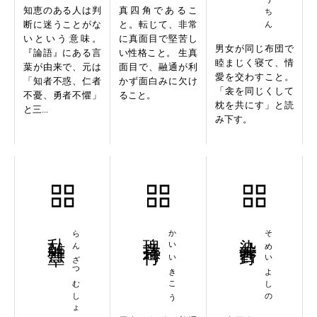
知恵のある人は判
真四角であるこ
断に迷うことがな
と。転じて、非常
いという意味。
に真面目で堅苦し
男女が同じ布団で
『論語』にある言
い性格こと。 生真
睦まじく寝て、情
葉が由来で、元は
面目で、融通が利
愛を交わすこと。
「知者不惑、仁者
かず面白みに欠け
「衾を同じくして
不憂、勇者不懼」
ること。
枕を共にす」と読
と三...
み下す。
乱雑無章
らんざつむしょう
瑰意琦行
かいいきこう
染井吉野
そめいよしの