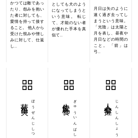
かつては敵であっ
としても犬のよう
月日は矢のように
たり、怨みを抱い
になってしまうと
速く過ぎ去ってし
た者に対しても、
いう意味。 転じ
まうという意味。
愛情を持って接す
て、才能のない者
「光陰」は太陽と
ること。 他人から
が優れた手本を真
月を表し、昼夜や
受けた恨みや憎し
似て...
月日などの時間の
みに対して、仕返
こと。 「箭」は
し...
弓...
茫然自失
ぼうぜんじしつ
牛飲馬食
ぎゅういんばしょく
人心掌握
じんしんしょうあく