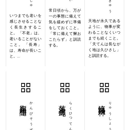
常日頃から、万が
いつまでも老いを
一の事態に備えて
天地が永久である
感じさせることな
気を緩めずに準備
ように、物事が変
く長生きするこ
をしておくこと。
わることなくいつ
と。 「不老」は、
「常に備えて懈お
までも続くこと。
老いることがない
こたらず」と訓読
「天てんは長なが
こと。 「長寿」
する。
く地は久ひさし」
は、寿命が長いこ
と訓読する。
と。...
銜尾相随
かんびそうずい
落筆点蠅
らくひつてんよう
流觴飛杯
りゅうしょうひはい