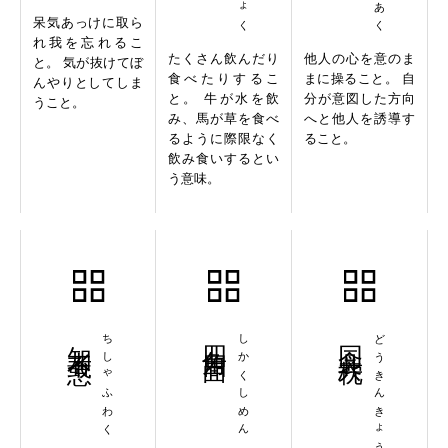
呆気あっけに取ら
れ我を忘れるこ
たくさん飲んだり
他人の心を意のま
と。 気が抜けてぼ
食べたりするこ
まに操ること。 自
んやりとしてしま
と。 牛が水を飲
分が意図した方向
うこと。
み、馬が草を食べ
へと他人を誘導す
るように際限なく
ること。
飲み食いするとい
う意味。
知者不惑
ちしゃふわく
四角四面
しかくしめん
同衾共枕
どうきんきょうちん