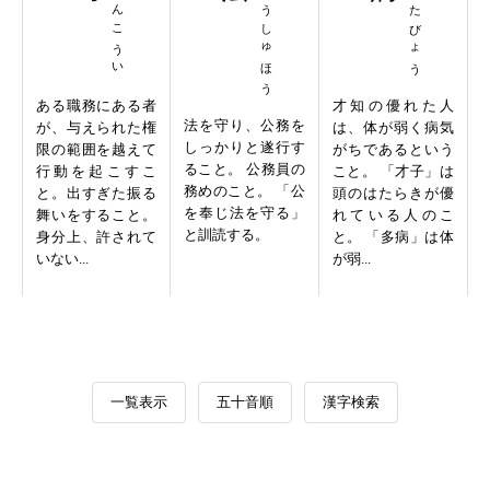
えっけんこうい
ほうこうしゅほう
さいしたびょう
ある職務にある者
才知の優れた人
法を守り、公務を
が、与えられた権
は、体が弱く病気
しっかりと遂行す
限の範囲を越えて
がちであるという
ること。 公務員の
行動を起こすこ
こと。 「才子」は
務めのこと。 「公
と。出すぎた振る
頭のはたらきが優
を奉じ法を守る」
舞いをすること。
れている人のこ
と訓読する。
身分上、許されて
と。 「多病」は体
いない...
が弱...
一覧表示
五十音順
漢字検索