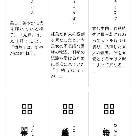
こうようりょうばい
美しく鮮やかに光
古代中国、春秋時
り輝いている様
紅葉が仲人の役割
代に周王朝に代わ
子。 「光輝」は、
を果たしたという
って天下を取り仕
光り輝くこと。
男女の不思議な因
切り、活躍した五
「燦然」は、鮮や
縁の物語。 科挙の
人の覇者。 誰を五
かに輝く様子。
試験を受けるため
覇とするかは文献
に長安に来ていた
によって異なる。
「于祐うゆう」
...
が、...
問牛知馬
舐糠及米
年頭月尾