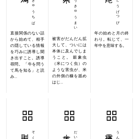
もんぎゅうちば
しこうきゅうまい
ねんとうげつび
直接関係のない話
年の始めと月の終
被害がだんだん拡
から始めて、相手
わり。転じて、一
大して、ついには
の隠している情報
年中を意味する。
本体に及んでしま
を巧みに誘導し聞
うこと。 穀象虫
き出すこと。誘導
（米につく虫）の
尋問。 「牛を問う
ような害虫が、米
て馬を知る」と読
の外側の糠を舐め
み...
はじ...
則天去私
大慈大悲
雲煙模糊