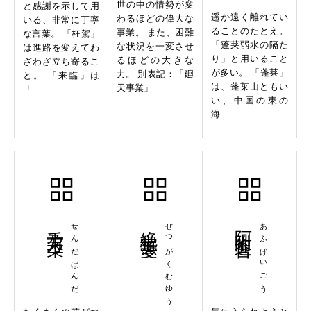
世の中の情勢が変
と感謝を示して用
遥か遠く離れてい
わるほどの偉大な
いる、非常に丁寧
ることのたとえ。
事業。 また、困難
な言葉。 「枉駕」
「蓬莱弱水の隔た
な状況を一変させ
は進路を変えてわ
り」と用いること
るほどの大きな
ざわざ立ち寄るこ
が多い。 「蓬莱」
力。 別表記：「廻
と。 「来臨」は
は、蓬莱山ともい
天事業」
「...
い、中国の東の
海...
千朶万朶
せんだばんだ
絶学無憂
ぜつがくむゆう
阿附迎合
あふげいごう