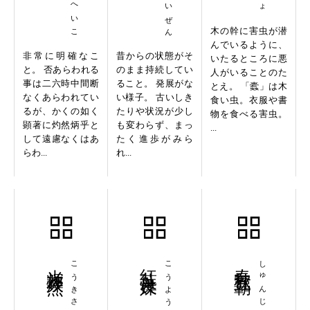
木の幹に害虫が潜
んでいるように、
非常に明確なこ
昔からの状態がそ
いたるところに悪
と。 否あらわれる
のまま持続してい
人がいることのた
事は二六時中間断
ること。 発展がな
とえ。 「蠹」は木
なくあらわれてい
い様子。 古いしき
食い虫。衣服や書
るが、かくの如く
たりや状況が少し
物を食べる害虫。
顕著に灼然炳乎と
も変わらず、まっ
...
して遠慮なくはあ
たく進歩がみら
らわ...
れ...
光輝燦然
こうきさんぜん
紅葉良媒
春秋五覇
しゅんじゅうごは