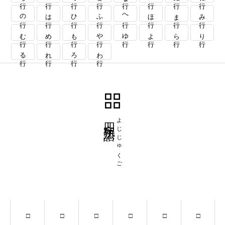
の行
は行
ひ行
ふ行
へ行
ほ行
ま行
み行
む行
め行
も行
や行
ゆ行
よ行
ら行
り行
る行
れ行
ろ行
わ行
四字熟語
よじじゅくご