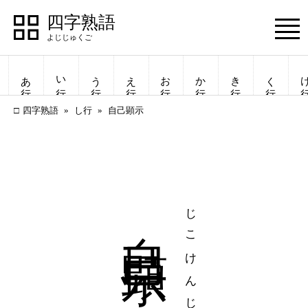
四字熟語
Menu
あ行
い行
う行
え行
お行
か行
き行
く行
け
四字熟語
し行
自己顕示
自己顕示
じこけんじ
四字熟語
四字熟語
一覧表示
一覧表示