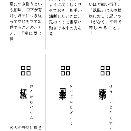
凰につき従うとい
いほど酷い様子。
ように弱々しく見
う意味。 臣下が有
「残酷」は人や動
せておき、相手が
能な君主につき従
物に対して思いや
油断したときに、
って功績を立て出
りがなく、平気で
兎のように素早い
世することのたと
苦しめること。
動きで本来の力を
え。 「竜に攀じ
「...
発...
鳳...
枉駕来臨
おうがらいりん
回天事業
かいてんじぎょう
蓬莱弱水
ほうらいじゃくすい
客人の来訪に敬意