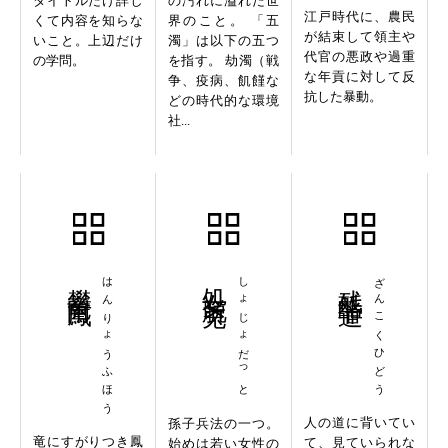
タイトルだけ詳し
の汚れに溢れた世
江戸時代に、農民
くて内容を知らな
界のこと。 「五
が結束して領主や
いこと。上辺だけ
濁」は以下の五つ
代官の悪政や過重
の学問。
を指す。 劫濁（戦
な年貢に対して反
争、疫病、飢饉な
抗した暴動。
どの時代的な環境
社...
攀竜附鳳
はんりょうふほう
処女脱兎
しょじょだっと
残酷非道
ざんこくひどう
人の道に背いてい
孫子兵法の一つ。
竜にすがりつき鳳
て、見ていられな
始めは若い女性の