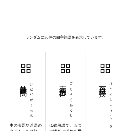
ランダムに30件の四字熟語を表示しています。
外題学問
げだいがくもん
五濁悪世
ごじょくあくせ
百姓一揆
ひゃくしょういっき
本の表題や芝居の
仏教用語で、五つ