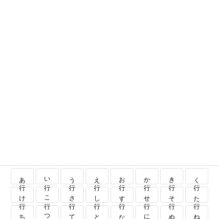
あ行
い行
う行
え行
お行
か行
き行
く行
け行
こ行
さ行
し行
す行
せ行
そ行
た行
ち行
つ行
て行
と行
な行
に行
ぬ行
ね行