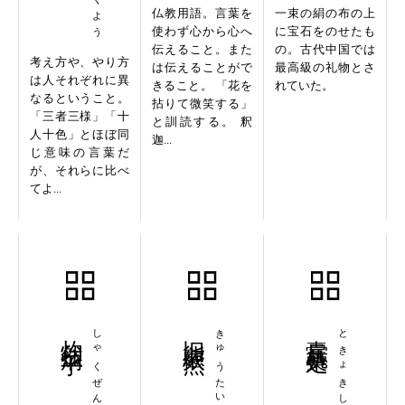
仏教用語。言葉を
一束の絹の布の上
使わず心から心へ
に宝石をのせたも
伝えること。また
の。古代中国では
考え方や、やり方
は伝えることがで
最高級の礼物とさ
は人それぞれに異
きること。 「花を
れていた。
なるということ。
拈りて微笑する」
「三者三様」「十
と訓読する。 釈
人十色」とほぼ同
迦...
じ意味の言葉だ
が、それらに比べ
てよ...
灼然炳乎
しゃくぜんへいこ
旧態依然
きゅうたいいぜん
蠹居棊処
ときょきしょ