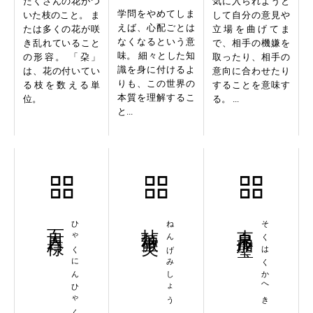
たくさんの花がつ
気に入られようと
学問をやめてしま
いた枝のこと。 ま
して自分の意見や
えば、心配ごとは
たは多くの花が咲
立場を曲げてま
なくなるという意
き乱れていること
で、相手の機嫌を
味。 細々とした知
の形容。 「朶」
取ったり、相手の
識を身に付けるよ
は、花の付いてい
意向に合わせたり
りも、この世界の
る枝を数える単
することを意味す
本質を理解するこ
位。
る。 ...
と...
百人百様
ひゃくにんひゃくよう
拈華微笑
ねんげみしょう
束帛加璧
そくはくかへき