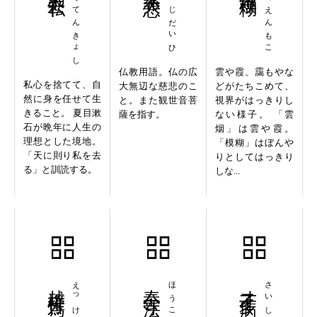
そくてんきょし
だいじだいひ
うんえんもこ
仏教用語。仏の広
雲や霞、靄もやな
私心を捨てて、自
大無辺な慈悲のこ
どがたちこめて、
然に身を任せて生
と。また観世音菩
視界がはっきりし
きること。 夏目漱
薩を指す。
ない様子。 「雲
石が晩年に人生の
烟」は雲や霞。
理想とした境地。
「模糊」はぼんや
「天に則り私を去
りとしてはっきり
る」と訓読する。
しな...
越権行為
奉公守法
才子多病