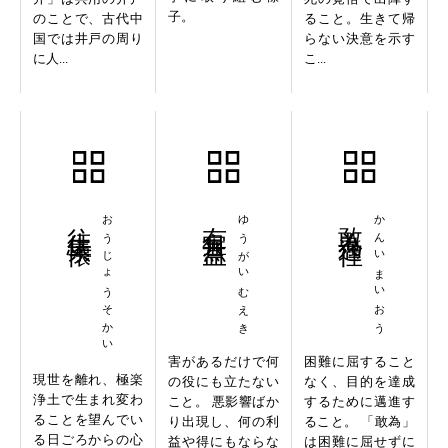
子。
のことで、古代中
ること。生きて帰
国では井戸の周り
らない決意を示す
に人...
こ...
往生素懐
おうじょうそかい
有害無益
ゆうがいむえき
敢為邁往
かんいまいおう
害があるだけで何
困難に屈すること
現世を離れ、極楽
の役にも立たない
なく、目的を達成
浄土で生まれ変わ
こと。 悪影響ばか
するために邁進す
ることを望んでい
り出現し、何の利
ること。 「敢為」
る日ごろからの心
益や得にもならな
は困難に屈せずに