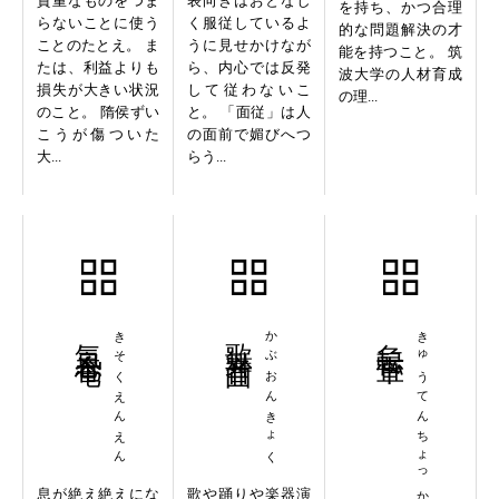
貴重なものをつま
表向きはおとなし
を持ち、かつ合理
らないことに使う
く服従しているよ
的な問題解決の才
ことのたとえ。 ま
うに見せかけなが
能を持つこと。 筑
たは、利益よりも
ら、内心では反発
波大学の人材育成
損失が大きい状況
して従わないこ
の理...
のこと。 隋侯ずい
と。 「面従」は人
こうが傷ついた
の面前で媚びへつ
大...
らう...
気息奄奄
きそくえんえん
歌舞音曲
かぶおんきょく
急転直下
きゅうてんちょっか
息が絶え絶えにな
歌や踊りや楽器演