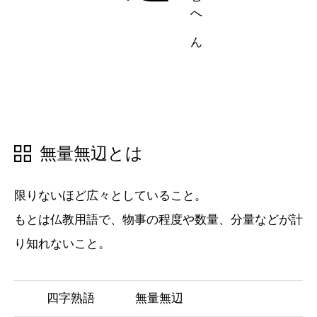
五十音順
五十音順
漢字検索
漢字検索
無量無辺とは
限りないほど広々としていること。
もとは仏教用語で、物事の程度や数量、分量などが計
り知れないこと。
四字熟語
無量無辺