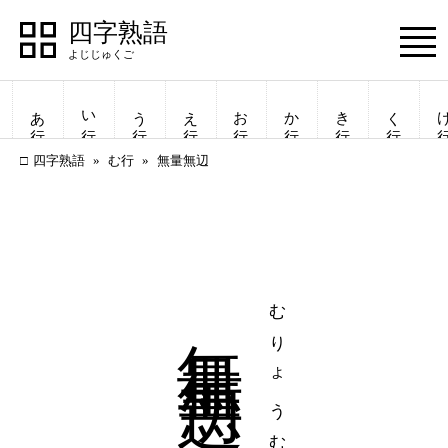
四字熟語
Menu
あ行
い行
う行
え行
お行
か行
き行
く行
け
四字熟語
む行
無量無辺
無量無辺
むりょうむへん
四字熟語
四字熟語
一覧表示
一覧表示