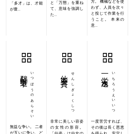
方。 機械などを使
と「万態」を重ね
「多才」は、才能
わず、人員を次々
て、意味を強調し
が豊...
と投じて作業を行
た...
うこと。 本来の
意...
鷸蚌之争
いつぼうのあらそい
仙姿玉質
せんしぎょくしつ
一労永逸
いちろうえいいつ
非常に美しい容姿
一度苦労すれば、
無益な争い。 二者
の女性の形容。
その後は長く恩恵
が互いに争い、ど
「仙姿」は仙女の
を得られ、安定し