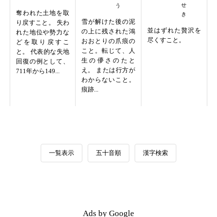
奪われた土地を取
雪が解けた後の泥
り戻すこと。 失わ
並はずれた贅沢を
の上に残された鴻
れた地位や勢力な
尽くすこと。
おおとりの爪痕の
どを取り戻すこ
こと。転じて、人
と。 代表的な失地
生の儚さのたと
回復の例として、
え。 または行方が
711年から149...
わからないこと。
痕跡...
一覧表示
五十音順
漢字検索
Ads by Google