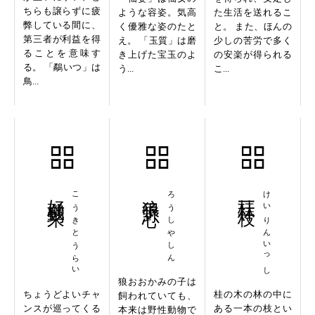
ちらも譲らずに疲
ような容姿。気高
た生活を送れるこ
弊している間に、
く優雅な姿のたと
と。 また、ほんの
第三者が利益を得
え。 「玉質」は磨
少しの苦労で多く
ることを意味す
き上げた宝玉のよ
の安楽が得られる
る。 「鷸いつ」は
う...
こ...
鳥...
好機到来
こうきとうらい
狼子野心
ろうしやしん
桂林一枝
けいりんいっし
狼おおかみの子は
ちょうどよいチャ
桂の木の林の中に
飼われていても、
ンスが巡ってくる
ある一本の枝とい
本来は野性動物で