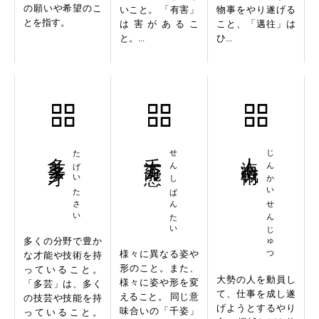
の願いや希望のこ
いこと。 「有害」
物事をやり遂げる
とを指す。
は害があるこ
こと、「邁往」は
と。...
ひ...
多芸多才
たげいたさい
千姿万態
せんしばんたい
人海戦術
じんかいせんじゅつ
多くの分野で豊か
様々に異なる姿や
な才能や技術を持
形のこと。また、
っていること。
大勢の人を動員し
様々に姿や形を変
「多芸」は、多く
て、仕事を成し遂
えること。 同じ意
の技芸や技能を持
げようとするやり
味合いの「千姿」
っていること。