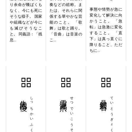
り余命が幾ばくも
奏などの総称。ま
事態や情勢が急に
なく、今にも死に
たは、それらに関
変化して解決に向
そうな様子。 国家
係する華やかな芸
かうこと。 「急
や組織などが今に
能のこと。 「歌
転」は急激に変化
も滅びそうなこ
舞」は歌と踊り。
すること。 「直
と。 同義語：「残
「音曲」は音楽の
下」は真っ直ぐに
息...
こ...
降りること、ただ
ちに...
失地回復
しっちかいふく
雪泥鴻爪
せつでいこうそう
鼎鐺玉石
ていとうぎょくせき