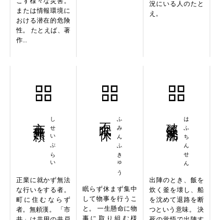
こす様々な災害。
況にいる人のたと
または情報環境に
え。
おける潜在的危険
性。 たとえば、著
作...
市井無頼
しせいぶらい
不眠不休
ふみんふきゅう
破釜沈船
はふちんせん
正業に就かず無法
出陣のとき、飯を
眠らず休まず集中
な行いをする者。
炊く釜を壊し、船
して物事を行うこ
町に住むならず
を沈めて退路を断
と。 一生懸命に物
者。無頼漢。 「市
つという意味。 決
事に取り組む様
井」は共用の井戸
死の覚悟で出陣す