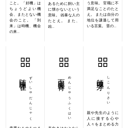
こと。 「好機」は
う意味。 官職に不
あるために飼い主
ちょうどよい機
満足なことのたと
に懐かないという
会、またとない機
え。 または自分の
意味。 凶暴な人の
会のこと。 「到
地位を謙遜して用
たとえ。 また、
来」は時機、機会
いる言葉。 晋の...
凶...
の来...
随珠弾雀
ずいしゅだんじゃく
面従腹背
めんじゅうふくはい
師魂理才
しこんりさい
親や先生のように
人に接する心や
人々をまとめる力