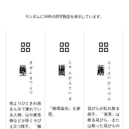
ランダムに30件の四字熟語を表示しています。
巍然屹立
ぎぜんきつりつ
循環定義
じゅんかんていぎ
落英繽紛
らくえいひんぷん
他よりひときわ抜
『循環論法』を参
花びらが乱れ散る
きん出て優れてい
照。
様子。 「落英」は
る人物。山や建造
散る花びら、また
物などが高くそび
は散った花びらの
え立つ様子。 「巍