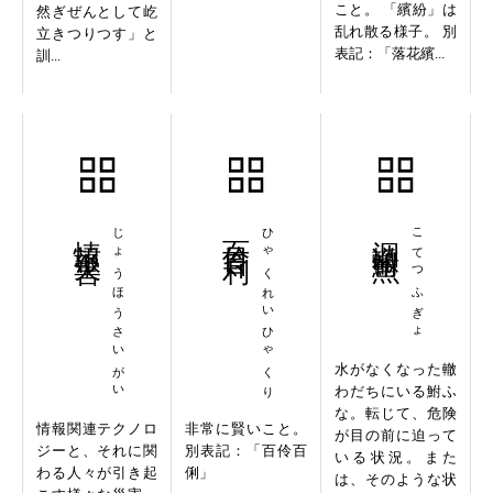
こと。 「繽紛」は
然ぎぜんとして屹
乱れ散る様子。 別
立きつりつす」と
表記：「落花繽...
訓...
情報災害
じょうほうさいがい
百伶百利
ひゃくれいひゃくり
涸轍鮒魚
こてつふぎょ
水がなくなった轍
わだちにいる鮒ふ
な。転じて、危険
情報関連テクノロ
非常に賢いこと。
が目の前に迫って
ジーと、それに関
別表記：「百伶百
いる状況。また
わる人々が引き起
俐」
は、そのような状