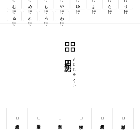
む行
め行
も行
や行
ゆ行
よ行
ら行
り行
る行
れ行
ろ行
わ行
四字熟語
よじじゅくご