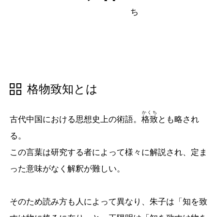
五十音順
五十音順
漢字検索
漢字検索
格物致知とは
かくち
古代中国における思想史上の術語。
格致
とも略され
る。
この言葉は研究する者によって様々に解説され、定ま
った意味がなく解釈が難しい。
そのため読み方も人によって異なり、朱子は「知を致