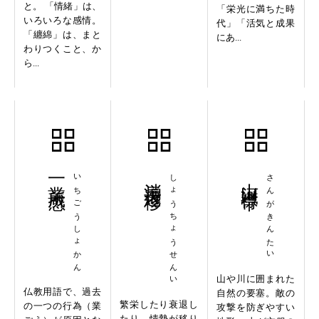
と。 「情緒」は、
「栄光に満ちた時
いろいろな感情。
代」「活気と成果
「纏綿」は、まと
にあ...
わりつくこと、か
ら...
一業所感
いちごうしょかん
消長遷移
しょうちょうせんい
山河襟帯
さんがきんたい
山や川に囲まれた
仏教用語で、過去
自然の要塞。敵の
繁栄したり衰退し
の一つの行為（業
攻撃を防ぎやすい
たり、情勢が移り