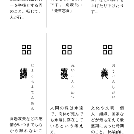
下す。 別表記：
一を半径とする円
上げたり下げたり
「発奮忘食」
のこと。転じて、
す...
人が行...
情緒纏綿
じょうちょてんめん
霊魂不滅
れいこんふめつ
黄金時代
おうごんじだい
人間の魂は永遠
文化や文明、個
で、肉体が死んで
人、組織、国家な
喜怒哀楽などの感
も永遠に存在して
どが最も栄えて最
情がいつまでも心
いるという考え
盛期にあった時期
から離れないこ
方。
のこと。 比喩的に