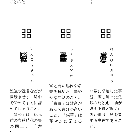
ことのた...
ぶ...
隠公左伝
いんこうさでん
富貴栄華
ふうきえいが
燃眉之急
ねんびのきゅう
富と高い地位や名
勉強や読書などが
非常に切迫した事
誉を極めた、華や
長続きせず、途中
態、差し迫った危
かな生活のこと。
で諦めてすぐに辞
険のたとえ。 眉が
「富貴」は財産が
めてしまうこと。
燃えるほど近くに
あって身分が高い
「隠公」は、紀元
火が迫り、急を要
こと。 「栄華」は
前の春秋時代の魯
する事態であるこ
華やかに栄える
の国王。 「左
と。
こ...