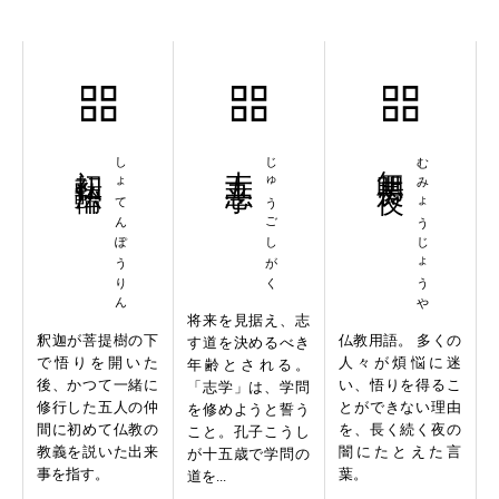
初転法輪
しょてんぽうりん
十五志学
じゅうごしがく
無明長夜
むみょうじょうや
将来を見据え、志
釈迦が菩提樹の下
仏教用語。 多くの
す道を決めるべき
で悟りを開いた
人々が煩悩に迷
年齢とされる。
後、かつて一緒に
い、悟りを得るこ
「志学」は、学問
修行した五人の仲
とができない理由
を修めようと誓う
間に初めて仏教の
を、長く続く夜の
こと。孔子こうし
教義を説いた出来
闇にたとえた言
が十五歳で学問の
事を指す。
葉。
道を...