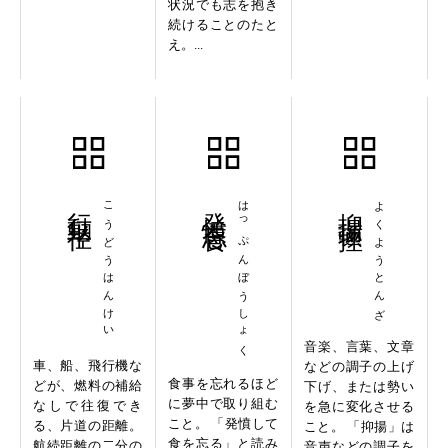
状況でも志を抱き
続けることのたと
え。...
行動半径
こうどうはんけい
発憤忘食
はっぷんぼうしょく
抑揚頓挫
よくようとんざ
音楽、言葉、文章
車、船、飛行機な
などの調子の上げ
食事を忘れるほど
どが、燃料の補給
下げ、または勢い
に夢中で取り組む
なしで往復でき
を急に変化させる
こと。 「発憤して
る、片道の距離。
こと。 「抑揚」は
食を忘る」と読み
航続距離の二分の
音声などの調子を