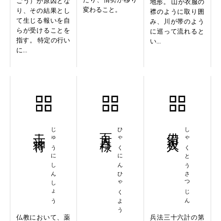
ごう）が原因とな
地形。 山が衣服の
変わること。
り、その結果とし
襟のように取り囲
て生じる報いを自
み、川が帯のよう
らが受けることを
に巡って流れると
指す。 特定の行い
い...
に...
十二神将
じゅうにしんしょう
百人百様
ひゃくにんひゃくよう
借刀殺人
しゃくとうさつじん
仏教において、薬
兵法三十六計の第