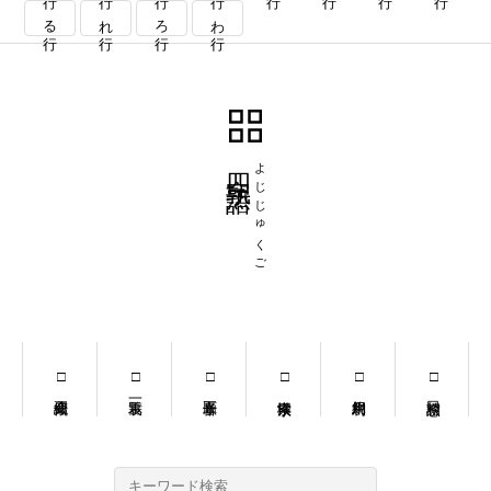
る行
れ行
ろ行
わ行
四字熟語
よじじゅくご