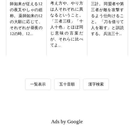
考え方や、やり方
師如来が従える12
三計。 同盟者や第
は人それぞれに異
の夜叉やしゃの総
三者が敵を攻撃す
なるということ。
称。 薬師如来の12
るよう仕向けるこ
「三者三様」「十
の大願に応じて、
と。 「刀を借りて
人十色」とほぼ同
それぞれが昼夜の
人を殺す」と訓読
じ意味の言葉だ
12の時、12...
する。 兵法三十...
が、それらに比べ
てよ...
一覧表示
五十音順
漢字検索
Ads by Google