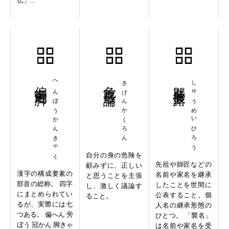
伝」...
偏旁冠脚
へんぼうかんきゃく
危言覈論
きげんかくろん
襲名披露
しゅうめいひろう
自分の身の危険を
先祖や師匠などの
顧みずに、正しい
漢字の構成要素の
名前や家名を継承
と思うことを主張
部首の総称。 四字
したことを世間に
し、激しく議論す
にまとめられてい
公表すること。個
ること。
るが、実際には七
人名の継承形態の
つある。 偏へん 旁
ひとつ。 「襲名」
ぼう 冠かん 脚きゃ
は名前や家名を受