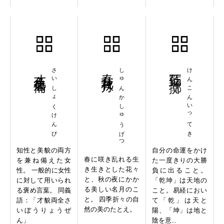
才色兼備
さいしょくけんび
春花秋月
しゅんかしゅうげつ
乾坤一擲
けんこんいってき
知性と美貌の両方
自分の命運をかけ
春に咲き乱れる生
を兼ね備えた女
た一度きりの大勝
き生きとした花々
性。 一般的に女性
負に出ること。
と、秋の夜にかか
に対して用いられ
「乾坤」は天地の
る美しい名月のこ
る褒め言葉。 同義
こと。易経におい
と。 四季折々の自
語：「才貌両全さ
て「乾」は天と
然の美のたとえ。
いぼうりょうぜ
陽、「坤」は地と
ん」
陰を意...