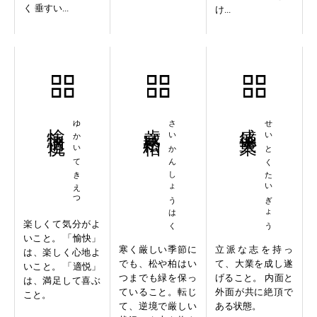
く 垂すい...
け...
愉快適悦
ゆかいてきえつ
歳寒松柏
さいかんしょうはく
盛徳大業
せいとくたいぎょう
楽しくて気分がよ
いこと。 「愉快」
寒く厳しい季節に
立派な志を持っ
は、楽しく心地よ
でも、松や柏はい
て、大業を成し遂
いこと。 「適悦」
つまでも緑を保っ
げること。 内面と
は、満足して喜ぶ
ていること。転じ
外面が共に絶頂で
こと。
て、逆境で厳しい
ある状態。