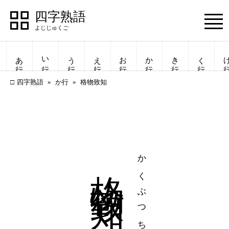
四字熟語
Menu
あ行
い行
う行
え行
お行
か行
き行
く行
け
四字熟語
か行
格物致知
格物致知
かくぶつちち
四字熟語
四字熟語
一覧表示
一覧表示