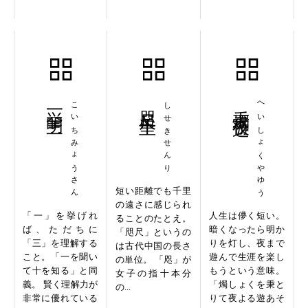
挙一明三
こいちみょうさん
咫尺千里
しせきせんり
秉燭夜遊
へいしょくやゆう
短い距離でも千里
の遠さに感じられ
「一」を挙げれ
人生は儚く短い。
ることのたとえ。
ば、ただちに
暗くなったら明か
「咫尺」というの
「三」を理解する
りを灯し、夜まで
は古代中国の長さ
こと。「一を聞い
遊んで生涯を楽し
の単位。 「咫」が
て十を知る」と同
もうという意味。
女子の指十本分
義。 賢く理解力が
「燭しょくを秉と
の...
非常に優れている
りて夜よる遊あそ