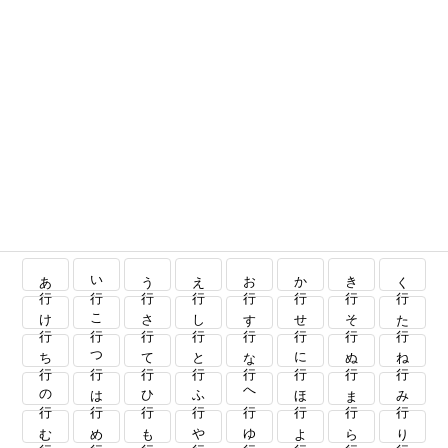
あ行
い行
う行
え行
お行
か行
き行
く行
け行
こ行
さ行
し行
す行
せ行
そ行
た行
ち行
つ行
て行
と行
な行
に行
ぬ行
ね行
の行
は行
ひ行
ふ行
へ行
ほ行
ま行
み行
む行
め行
も行
や行
ゆ行
よ行
ら行
り行