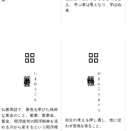
え。 学ぶ者は竜となり、学ばぬ
者...
紫磨黄金
しまおうごん
我慢強狂
がまんごうきょう
仏教用語で、紫色を帯びた純粋
な黄金のこと。紫磨。紫磨金。
自分の考えを押し通し、他に従
紫金。 閻浮提州の閻浮樹林を流
わず意地を張ること。
れる川から産するという閻浮檀