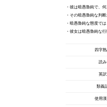
・彼は暗愚魯鈍で、何
・その暗愚魯鈍な判断
・暗愚魯鈍な態度では
・彼女は暗愚魯鈍な行
四字熟
読み
英訳
類義
使用漢