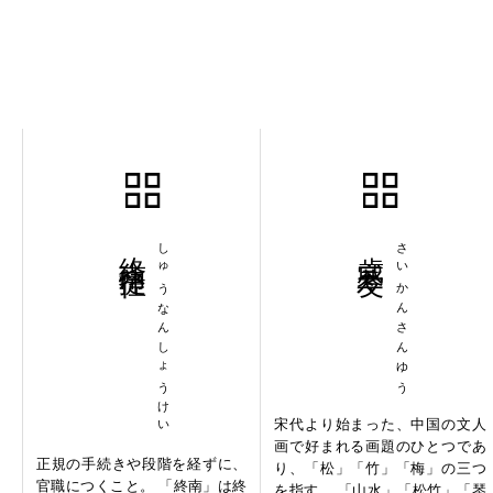
終南捷径
しゅうなんしょうけい
歳寒三友
さいかんさんゆう
宋代より始まった、中国の文人
画で好まれる画題のひとつであ
正規の手続きや段階を経ずに、
り、「松」「竹」「梅」の三つ
官職につくこと。 「終南」は終
を指す。 「山水」「松竹」「琴