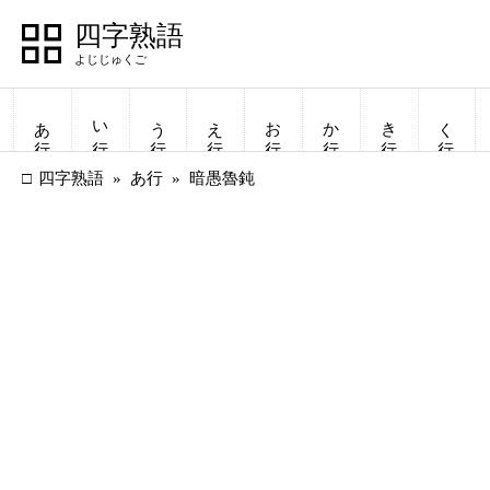
四字熟語
あ行
い行
う行
え行
お行
か行
き行
く行
四字熟語
あ行
暗愚魯鈍