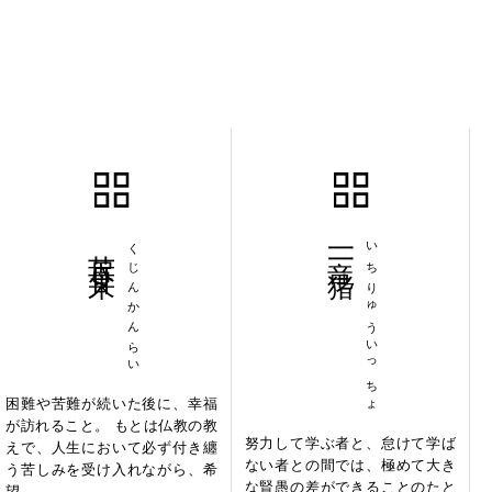
苦尽甘来
くじんかんらい
一竜一猪
いちりゅういっちょ
困難や苦難が続いた後に、幸福
が訪れること。 もとは仏教の教
努力して学ぶ者と、怠けて学ば
えで、人生において必ず付き纏
ない者との間では、極めて大き
う苦しみを受け入れながら、希
な賢愚の差ができることのたと
望...