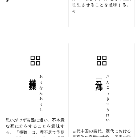
往生させることを意味する。
キ...
横難横死
おうなんおうし
三公九卿
さんこうきゅうけい
思いがけず災難に遭い、不本意
な死に方をすることを意味す
古代中国の秦代、漢代における
る。 「横難」は、理不尽で予期