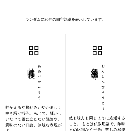
ランダムに30件の四字熟語を表示しています。
蛙鳴蝉噪
あめいせんそう
怨親平等
おんしんびょうどう
蛙かえるや蝉せみがやかましく
鳴き騒ぐ様子。 転じて、騒がし
敵も味方も同じように処遇する
いだけで役に立たない議論や、
こと。 もとは仏教用語で、敵味
意味のない口論、無駄な表現が
方の区別なく平等に慈しみ極楽
多...