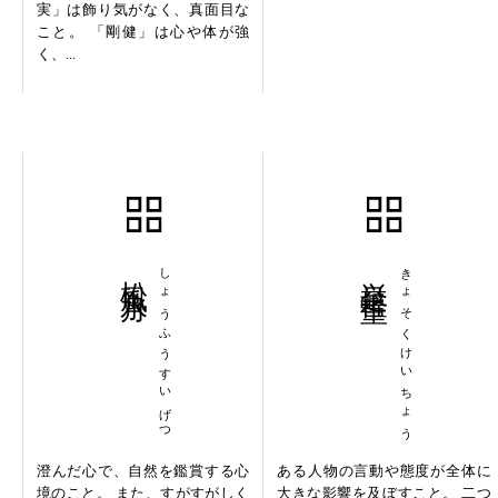
実」は飾り気がなく、真面目な
こと。 「剛健」は心や体が強
く、...
松風水月
しょうふうすいげつ
挙足軽重
きょそくけいちょう
澄んだ心で、自然を鑑賞する心
ある人物の言動や態度が全体に
境のこと。 また、すがすがしく
大きな影響を及ぼすこと。 二つ