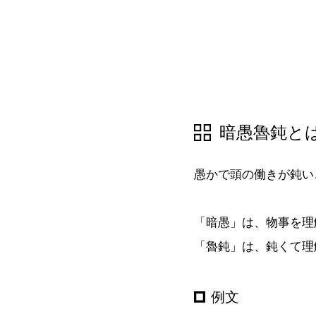
暗愚魯鈍と
愚かで頭の働きが鈍い
「暗愚」は、物事を理
「魯鈍」は、鈍くて理
例文