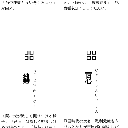
「当位即妙とういそくみょう」
え。 別表記：「煖衣飽食」「飽
が由来。
食暖衣ほうしょくだんい」
烈日赫赫
れつじつかくかく
百万一心
ひゃくまんいっしん
太陽の光が激しく照りつける様
戦国時代の大名、毛利元就もう
子。 「烈日」は激しく照りつけ
りもとなりが吉田郡山城よしだ
る太陽のこと。 「赫赫」は赤く