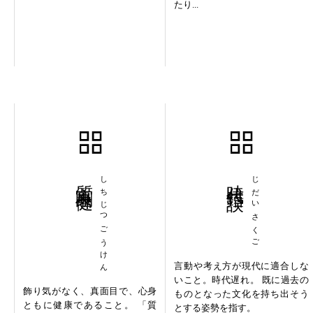
たり...
質実剛健
しちじつごうけん
時代錯誤
じだいさくご
言動や考え方が現代に適合しな
いこと。時代遅れ。 既に過去の
飾り気がなく、真面目で、心身
ものとなった文化を持ち出そう
ともに健康であること。 「質
とする姿勢を指す。