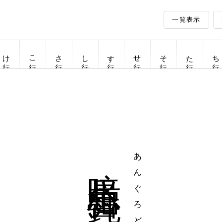
一覧表示
け行
こ行
さ行
し行
す行
せ行
そ行
た行
ち行
暗愚魯鈍
あんぐろどん