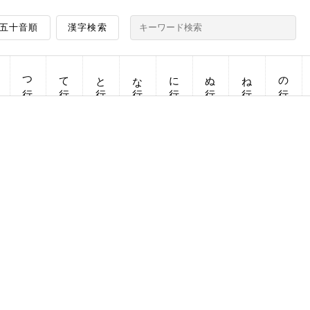
五十音順
漢字検索
つ行
て行
と行
な行
に行
ぬ行
ね行
の行