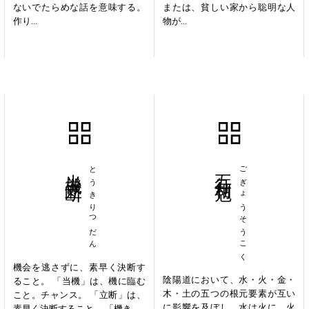
ないでたらめな話を意味する。
または、貧しい家から聡明な人
作り...
物が...
当機立断
とうきりつだん
五行相剋
ごぎょうそうこく
機会を逃さずに、素早く決断す
陰陽道において、水・火・金・
ること。 「当機」は、機に臨む
木・土の五つの根元要素が互い
こと。チャンス。 「立断」は、
に影響を及ぼし、水は火に、火
素早く決断すること。 「機き...