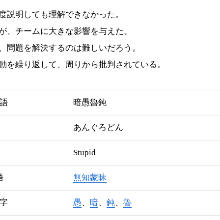
度説明しても理解できなかった。
が、チームに大きな影響を与えた。
、問題を解決するのは難しいだろう。
動を繰り返して、周りから批判されている。
語
暗愚魯鈍
あんぐろどん
Stupid
語
無知蒙昧
字
愚
、
暗
、
鈍
、
魯