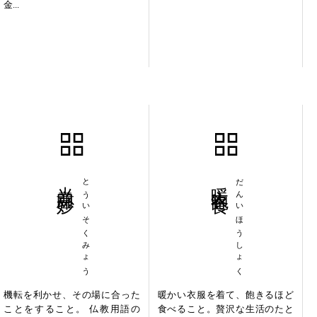
金...
当意即妙
とういそくみょう
暖衣飽食
だんいほうしょく
機転を利かせ、その場に合った
暖かい衣服を着て、飽きるほど
ことをすること。 仏教用語の
食べること。贅沢な生活のたと