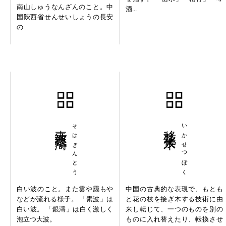
南山しゅうなんざんのこと。中
酒...
国陝西省せんせいしょうの長安
の...
素波銀濤
そはぎんとう
移花接木
いかせつぼく
白い波のこと。また雲や靄もや
中国の古典的な表現で、もとも
などが流れる様子。 「素波」は
と花の枝を接ぎ木する技術に由
白い波。 「銀濤」は白く激しく
来し転じて、一つのものを別の
泡立つ大波。
ものに入れ替えたり、転換させ