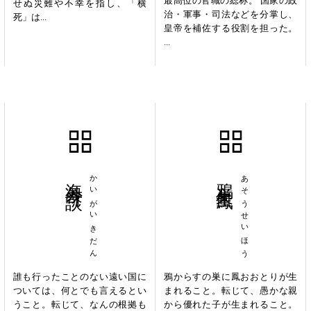
最高位の官職の総称。 国家の政
せぬ災難や不幸を指し、「横
治・軍事・司法などを分掌し、
死」は...
皇帝を補佐する役割を担った。
...
海外奇談
かいがいきだん
鴉巣生鳳
あそうせいほう
誰も行ったことのない遠い国に
鴉からすの巣に鳳おおとりが生
ついては、何とでも言えるとい
まれること。転じて、愚かな親
うこと。転じて、なんの根拠も
から優れた子が生まれること。