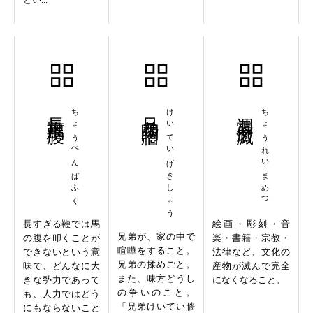
長鞭馬腹
ちょうべんばふく
兄弟鬩牆
けいていげきしょう
凋零磨滅
ちょうれいまめつ
長すぎる鞭では馬
絵画・彫刻・音
兄弟が、家の中で
の腹を叩くことが
楽・書籍・宗教・
喧嘩をすること。
できないという意
法律など、文化の
兄弟の揉めごと。
味で、どんなに大
産物が滅んで完全
また、味方どうし
きな勢力であって
になくなること。
の争いのこと。
も、人力ではどう
「兄弟けいてい牆
にもならないこと