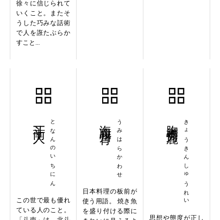
徐々に信じられて
いくこと。またそ
うした巧みな話術
で人を誑たぶらか
すこと...
斗南一人
となんのいちにん
海腹川背
うみはらかわせ
胸襟秀麗
きょうきんしゅうれい
日本料理の板前が
この世で最も優れ
使う用語。 焼き魚
ている人のこと。
を盛り付ける際に
思想や態度が正し
「斗南」は、北斗