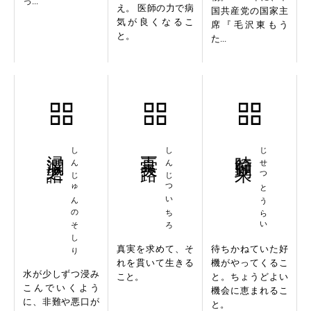
っ...
え。 医師の力で病
国共産党の国家主
気が良くなるこ
席『毛沢東もう
と。
た...
浸潤之譖
しんじゅんのそしり
真実一路
しんじついちろ
時節到来
じせつとうらい
真実を求めて、そ
待ちかねていた好
れを貫いて生きる
機がやってくるこ
水が少しずつ浸み
こと。
と。ちょうどよい
こんでいくよう
機会に恵まれるこ
に、非難や悪口が
と。