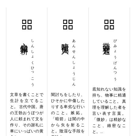
心織筆耕
しんしょくひっこう
暗箭傷人
あんせんしょうじん
微妙玄通
びみょうげんつう
底知れない知識を
文章を書くことで
闇討ちをしたり、
持ち、物事に精通
生計を立てるこ
ひそかに中傷した
していること。 真
と。 古代中国。唐
りする卑劣な行い
理を理解した者を
の王勃おうぼつが
のこと。嫉妬。
言い表す言葉。
人に頼まれて文を
「暗箭」は闇の中
「微妙」は精妙な
作り、その謝礼に
から矢を射るこ
こと、緻密なこ
車にいっぱいの黄
と。陰湿な手段を
と。...