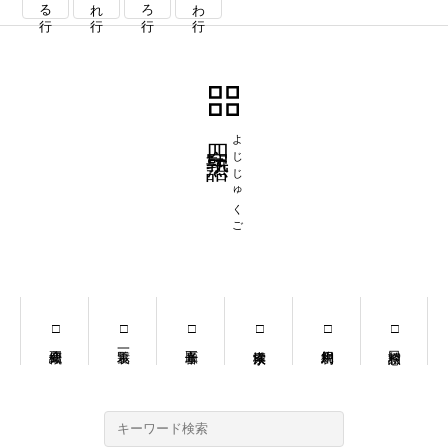
る行
れ行
ろ行
わ行
四字熟語
よじじゅくご