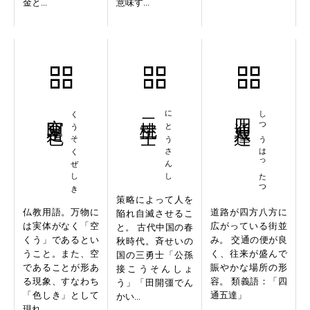
金と...
意味す...
空即是色
くうそくぜしき
二桃三士
にとうさんし
四通八達
しつうはったつ
策略によって人を
仏教用語。万物に
道路が四方八方に
陥れ自滅させるこ
は実体がなく「空
広がっている街並
と。 古代中国の春
くう」であるとい
み。 交通の便が良
秋時代。斉せいの
うこと。また、空
く、往来が盛んで
国の三勇士「公孫
であることが形あ
賑やかな場所の形
接こうそんしょ
る現象、すなわち
容。 類義語：「四
う」「田開彊でん
「色しき」として
通五達」
かい...
現れ...