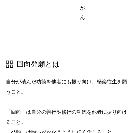
五十音順
五十音順
漢字検索
漢字検索
回向発願とは
自分が積んだ功徳を他者にも振り向け、極楽往生を願
うこと。
「回向」は自分の善行や修行の功徳を他者に振り向け
ること。
「発願」は願いがかなうように強く念じること。