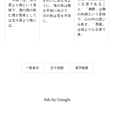
きれいに見えるよ
く立派であるこ
星より南という意
うに、海の魚は腹
と。 「胸襟」は胸
味で、唐の国の狄
を手前に向けて、
の内側という意味
仁傑が賢者として
川の魚は背を手前
で、心の中の思い
は北斗星より南に
に...
を表す。 「秀麗」
は...
は他よりも立派で
美...
一覧表示
五十音順
漢字検索
Ads by Google