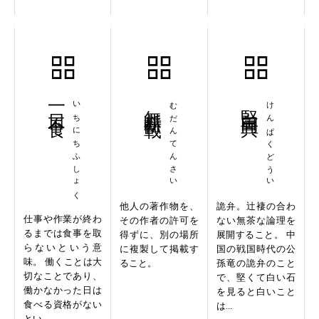
一日不食
いちにちふしょく
無断転載
むだんてんさい
堅白同異
けんぱくどうい
他人の著作物を、
詭弁。辻褄の合わ
仕事や作業が終わ
その作者の許可を
ない無茶な論理を
るまでは食事を取
得ずに、別の場所
展開すること。 中
らないという意
に複製して掲載す
国の戦国時代の公
味。 働くことは大
ること。
孫竜の詭弁のこと
切なことであり、
で、堅くて白い石
働かなかった日は
を見ると白いこと
食べる資格がない
は...
とい...