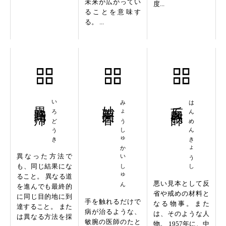
未来が広がってい
度...
ることを意味す
る。 ...
異路同帰
いろどうき
妙手回春
みょうしゅかいしゅん
反面教師
はんめんきょうし
異なった方法で
も、同じ結果にな
ること。 異なる道
悪い見本として反
を進んでも最終的
省や戒めの材料と
に同じ目的地に到
手を触れるだけで
なる物事。また
達すること。 また
病が治るような、
は、そのような人
は異なる方法を採
敏腕の医師のたと
物。 1957年に、中