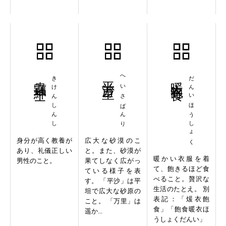
貴顕紳士
きけんしんし
平沙万里
へいさばんり
暖衣飽食
だんいほうしょく
身分が高く教養が
広大な砂漠のこ
あり、礼儀正しい
と。また、砂漠が
暖かい衣服を着
男性のこと。
果てしなく広がっ
て、飽きるほど食
ている様子を表
べること。贅沢な
す。 「平沙」は平
生活のたとえ。 別
坦で広大な砂原の
表記：「煖衣飽
こと。 「万里」は
食」「飽食暖衣ほ
遥か...
うしょくだんい」