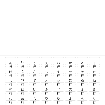
あ行
い行
う行
え行
お行
か行
き行
く行
け行
こ行
さ行
し行
す行
せ行
そ行
た行
ち行
つ行
て行
と行
な行
に行
ぬ行
ね行
の行
は行
ひ行
ふ行
へ行
ほ行
ま行
み行
む行
め行
も行
や行
ゆ行
よ行
ら行
り行