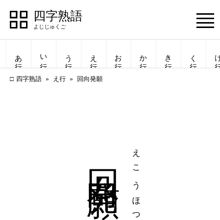
四字熟語
Menu
あ行
い行
う行
え行
お行
か行
き行
く行
け
四字熟語
え行
回向発願
回向発願
えこうほつがん
四字熟語
四字熟語
一覧表示
一覧表示