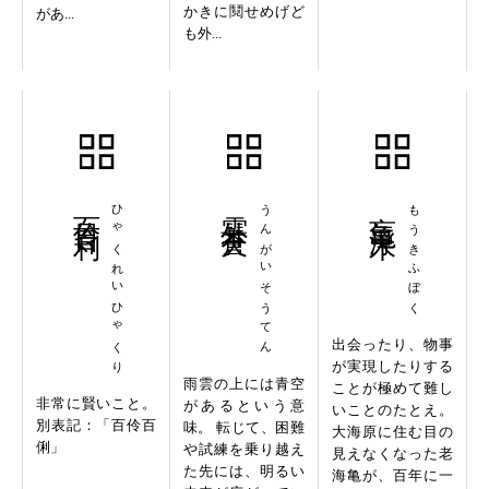
かきに鬩せめげど
があ...
も外...
百伶百利
ひゃくれいひゃくり
雲外蒼天
うんがいそうてん
盲亀浮木
もうきふぼく
出会ったり、物事
が実現したりする
雨雲の上には青空
ことが極めて難し
非常に賢いこと。
があるという意
いことのたとえ。
別表記：「百伶百
味。 転じて、困難
大海原に住む目の
俐」
や試練を乗り越え
見えなくなった老
た先には、明るい
海亀が、百年に一