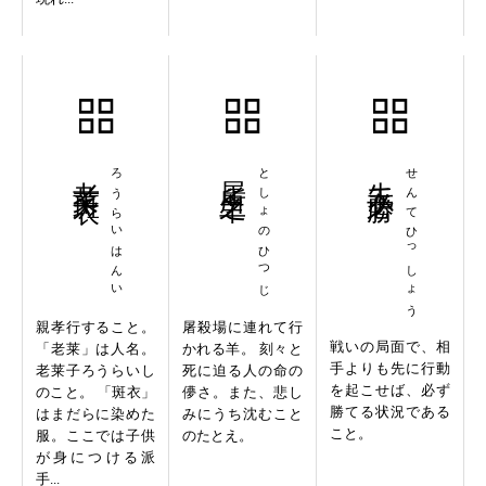
老莱斑衣
ろうらいはんい
屠所之羊
としょのひつじ
先手必勝
せんてひっしょう
親孝行すること。
屠殺場に連れて行
戦いの局面で、相
「老莱」は人名。
かれる羊。 刻々と
手よりも先に行動
老莱子ろうらいし
死に迫る人の命の
を起こせば、必ず
のこと。 「斑衣」
儚さ。また、悲し
勝てる状況である
はまだらに染めた
みにうち沈むこと
こと。
服。ここでは子供
のたとえ。
が身につける派
手...