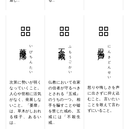
通じ...
る...
萎靡沈滞
いびちんたい
不妄語戒
ふもうごかい
忍気呑声
にんきどんせい
次第に勢いが弱く
仏教において在家
怒りや悔しさを声
なっていくこと。
の信者が守るべき
に出さずに抑え込
人心や世相に活気
とされる『五戒』
むこと。 言いたい
がなく、発展しな
のうちの一つ。 相
ことを敢えて言わ
いこと。 「萎靡」
手を騙すことや嘘
ずにいること。
は、草木がしおれ
を禁じた戒め。 五
る様子、あるい
戒には「不殺生
は...
戒...