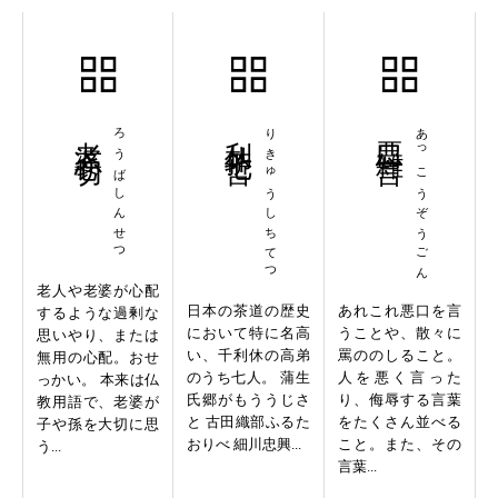
老婆心切
ろうばしんせつ
利休七哲
りきゅうしちてつ
悪口雑言
あっこうぞうごん
老人や老婆が心配
日本の茶道の歴史
あれこれ悪口を言
するような過剰な
において特に名高
うことや、散々に
思いやり、または
い、千利休の高弟
罵ののしること。
無用の心配。おせ
のうち七人。 蒲生
人を悪く言った
っかい。 本来は仏
氏郷がもううじさ
り、侮辱する言葉
教用語で、老婆が
と 古田織部ふるた
をたくさん並べる
子や孫を大切に思
おりべ 細川忠興...
こと。また、その
う...
言葉...