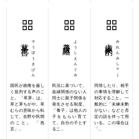
草茅危言
そうぼうきげん
養子縁組
ようしえんぐみ
未練未酌
みれんみしゃく
国民が政権を厳し
民法に基づいて、
同情したり、相手
く批判する声のこ
血縁関係のない人
の事情を理解して
と。 「草茅」は、
同士に親子関係を
対応すること。 一
草と茅ちがや。草
発生させる制度。
般的に「未練未酌
むらの意味から転
「養子」は他人の
がない」などと否
じて、在野や民間
子をもらい育て
定の語を伴って用
のこと。 「危
て、自分の子とす
いる。この場合は
言」...
るこ...
「...