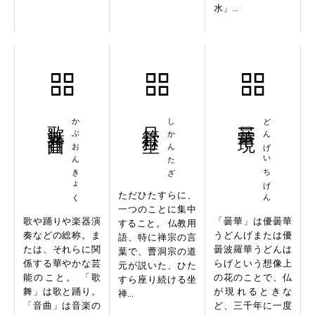
水」...
歌舞音曲
かぶおんきょく
只管打坐
しかんたざ
曇華一現
どんげいちげん
ただひたすらに、
一つのことに集中
歌や踊りや楽器演
「曇華」は優曇華
すること。 仏教用
奏などの総称。ま
うどんげまたは優
語、特に禅宗の言
たは、それらに関
曇波羅華うどんは
葉で、曹洞宗の道
係する華やかな芸
らげという想像上
元が説いた、ひた
能のこと。 「歌
の花のことで、仏
すら座り続ける坐
舞」は歌と踊り。
が現れるときな
禅...
「音曲」は音楽の
ど、三千年に一度