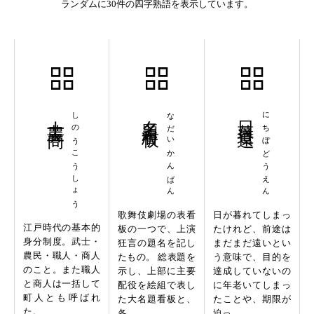
ランダムに30件の四字熟語を表示しています。
士農工商
しのうこうしょう
名題看板
なだいかんばん
日暮道遠
にちぼどうえん
歌舞伎劇場の表看
日が暮れてしまっ
江戸時代の基本的
板の一つで、上演
たけれど、前途は
身分制度。武士・
狂言の題名を記し
まだまだ遠いとい
農民・職人・商人
たもの。 総表題を
う意味で、目的を
のこと。また職人
示し、上部に主要
達成していないの
と商人は一括して
配役を絵組で表し
に年老いてしまっ
町人とも呼ばれ
た大名題看板と、
たことや、期限が
た。
各...
迫っ...