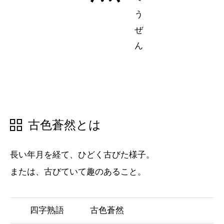
五十音順
五十音順
漢字検索
漢字検索
古色蒼然とは
長い年月を経て、ひどく古びた様子。
または、古びていて趣のあること。
四字熟語
古色蒼然