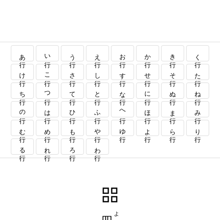
あ行
い行
う行
え行
お行
か行
き行
く行
け行
こ行
さ行
し行
す行
せ行
そ行
た行
ち行
つ行
て行
と行
な行
に行
ぬ行
ね行
の行
は行
ひ行
ふ行
へ行
ほ行
ま行
み行
む行
め行
も行
や行
ゆ行
よ行
ら行
り行
る行
れ行
ろ行
わ行
四字熟語