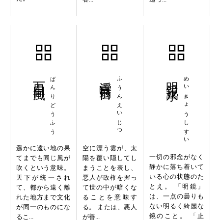
万里同風
ばんりどうふう
浮雲翳日
ふうんえいじつ
明鏡止水
めいきょうしすい
遥かに遠い地の果
空に漂う雲が、太
一切の邪念がなく
てまでも同じ風が
陽を覆い隠してし
静かに落ち着いて
吹くという意味。
まうことを表し、
いる心の状態のた
天下が統一され
悪人が政権を握っ
とえ。 「明鏡」
て、都から遠く離
て世の中が暗くな
は、一点の曇りも
れた地方まで文化
ることを意味す
ない明るく綺麗な
が同一のものにな
る。 または、悪人
鏡のこと。 「止
るこ...
が善...