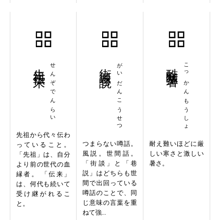
先祖伝来
せんぞでんらい
街談巷説
がいだんこうせつ
酷寒猛暑
こっかんもうしょ
先祖から代々伝わ
つまらない噂話。
耐え難いほどに厳
っていること。
風説。世間話。
しい寒さと激しい
「先祖」は、自分
「街談」と「巷
暑さ。
より前の世代の血
説」はどちらも世
縁者。 「伝来」
間で出回っている
は、何代も続いて
噂話のことで、同
受け継がれるこ
じ意味の言葉を重
と。
ねて強...