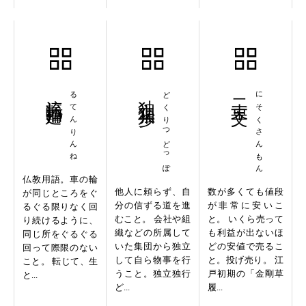
流転輪廻
るてんりんね
独立独歩
どくりつどっぽ
二束三文
にそくさんもん
仏教用語。車の輪
他人に頼らず、自
数が多くても値段
が同じところをぐ
分の信ずる道を進
が非常に安いこ
るぐる限りなく回
むこと。 会社や組
と。 いくら売って
り続けるように、
織などの所属して
も利益が出ないほ
同じ所をぐるぐる
いた集団から独立
どの安値で売るこ
回って際限のない
して自ら物事を行
と。投げ売り。 江
こと。 転じて、生
うこと。独立独行
戸初期の「金剛草
と...
ど...
履...