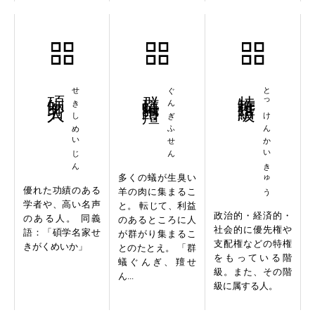
碩師名人
せきしめいじん
群蟻附羶
ぐんぎふせん
特権階級
とっけんかいきゅう
多くの蟻が生臭い
優れた功績のある
羊の肉に集まるこ
学者や、高い名声
と。 転じて、利益
政治的・経済的・
のある人。 同義
のあるところに人
社会的に優先権や
語：「碩学名家せ
が群がり集まるこ
支配権などの特権
きがくめいか」
とのたとえ。 「群
をもっている階
蟻ぐんぎ、羶せ
級。また、その階
ん...
級に属する人。