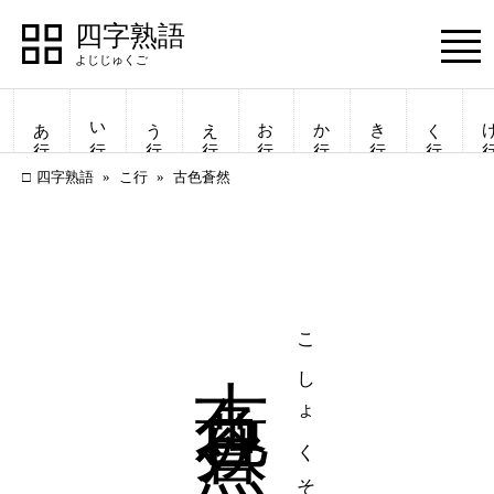
四字熟語
Menu
あ行
い行
う行
え行
お行
か行
き行
く行
け
四字熟語
こ行
古色蒼然
古色蒼然
こしょくそうぜん
四字熟語
四字熟語
一覧表示
一覧表示