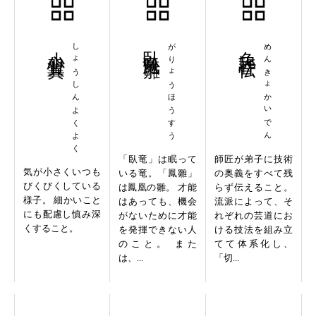
小心翼翼
しょうしんよくよく
臥竜鳳雛
がりょうほうすう
免許皆伝
めんきょかいでん
「臥竜」は眠って
師匠が弟子に技術
気が小さくいつも
いる竜。「鳳雛」
の奥義をすべて残
びくびくしている
は鳳凰の雛。 才能
らず伝えること。
様子。 細かいこと
はあっても、機会
流派によって、そ
にも配慮し慎み深
がないために才能
れぞれの芸道にお
くすること。
を発揮できない人
ける技法を組み立
のこと。 また
てて体系化し、
は、...
「切...