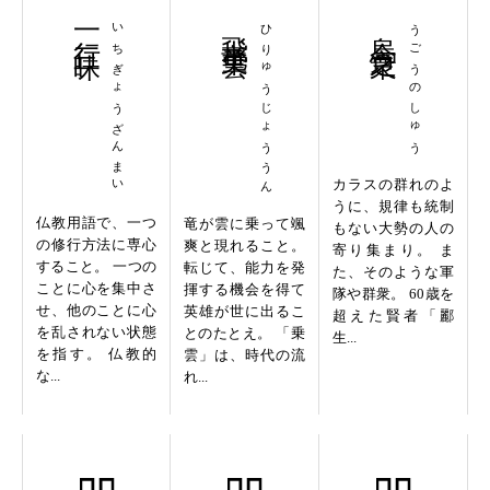
一行三昧
いちぎょうざんまい
飛竜乗雲
ひりゅうじょううん
烏合之衆
うごうのしゅう
カラスの群れのよ
うに、規律も統制
仏教用語で、一つ
竜が雲に乗って颯
もない大勢の人の
の修行方法に専心
爽と現れること。
寄り集まり。 ま
すること。 一つの
転じて、能力を発
た、そのような軍
ことに心を集中さ
揮する機会を得て
隊や群衆。 60歳を
せ、他のことに心
英雄が世に出るこ
超えた賢者「酈
を乱されない状態
とのたとえ。 「乗
生...
を指す。 仏教的
雲」は、時代の流
な...
れ...