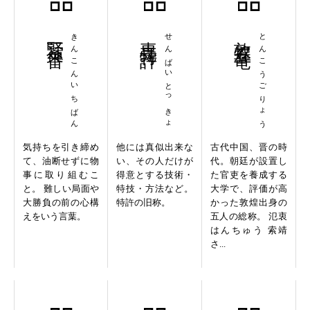
緊褌一番
きんこんいちばん
専売特許
せんばいとっきょ
敦煌五竜
とんこうごりょう
気持ちを引き締め
他には真似出来な
古代中国、晋の時
て、油断せずに物
い、その人だけが
代。朝廷が設置し
事に取り組むこ
得意とする技術・
た官吏を養成する
と。 難しい局面や
特技・方法など。
大学で、評価が高
大勝負の前の心構
特許の旧称。
かった敦煌出身の
えをいう言葉。
五人の総称。 氾衷
はんちゅう 索靖
さ...