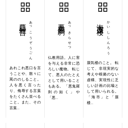
悪口雑言
あっこうぞうごん
悪鬼羅刹
あっきらせつ
海市蜃楼
かいししんろう
仏教用語。人に害
蜃気楼のこと。 転
を与える非常に恐
あれこれ悪口を言
じて、非現実的な
ろしい魔物。 転じ
うことや、散々に
考えや根拠のない
て、悪人のたとえ
罵ののしること。
虚構、実現性に乏
として用いること
人を悪く言った
しい計画の比喩と
もある。 「悪鬼羅
り、侮辱する言葉
して用いられる。
刹の如く」や
をたくさん並べる
「海市」と「蜃
「悪...
こと。また、その
楼...
言葉...