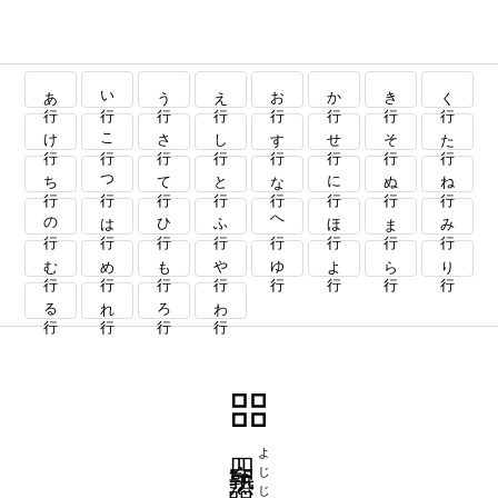
あ行
い行
う行
え行
お行
か行
き行
く行
け行
こ行
さ行
し行
す行
せ行
そ行
た行
ち行
つ行
て行
と行
な行
に行
ぬ行
ね行
の行
は行
ひ行
ふ行
へ行
ほ行
ま行
み行
む行
め行
も行
や行
ゆ行
よ行
ら行
り行
る行
れ行
ろ行
わ行
四字熟語
よじじゅくご