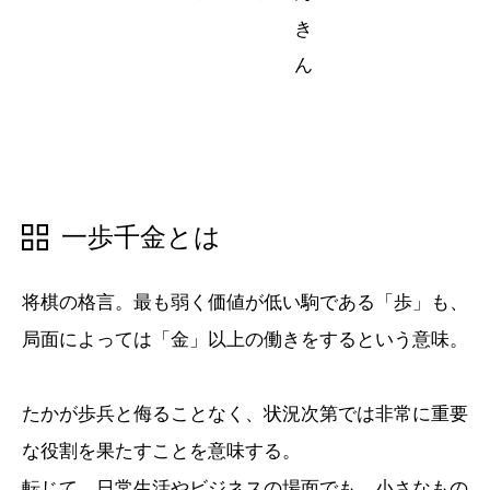
五十音順
五十音順
漢字検索
漢字検索
一歩千金とは
将棋の格言。最も弱く価値が低い駒である「歩」も、
局面によっては「金」以上の働きをするという意味。
たかが歩兵と侮ることなく、状況次第では非常に重要
な役割を果たすことを意味する。
転じて、日常生活やビジネスの場面でも、小さなもの