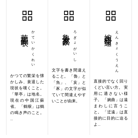
華亭鶴唳
かていかくれい
魯魚亥豕
ろぎょがいし
婉曲迂遠
えんきょくうえん
文字を書き間違え
かつての繁栄を懐
ること。 「魯」と
直接的でなく回り
かしみ、衰退した
「魚」、「亥」と
くどい言い方。 実
現状を嘆くこと。
「豕」の文字が似
用に適さない様
「華亭」は地名。
ていて間違えやす
子。 「婉曲」は遠
現在の中国江蘇
いことが由来。
まわしに言うこ
省。 「鶴唳」は鶴
と。 「迂遠」は直
の鳴き声のこと。
接的に目的に迫る
...
よ...