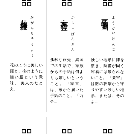
花顔柳腰
かがんりゅうよう
家書万金
かしょばんきん
要害堅固
ようがいけんご
孤独な旅先、異国
険しい地形に陣を
花のように美しい
での生活で、家族
敷き、防備が固く
顔と、柳のように
からの手紙は何よ
容易には破られな
細い腰という意
りも嬉しいという
いこと。 「要害」
味。 美人のたと
こと。 「家書」
は敵の攻撃から守
え。
は、家から届いた
りやすい険しい地
手紙のこと。 「万
形。または、その
金...
よ...