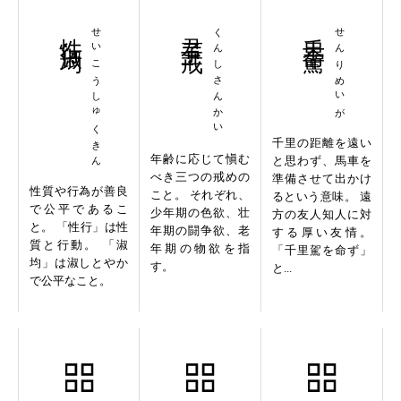
性行淑均
せいこうしゅくきん
君子三戒
くんしさんかい
千里命駕
せんりめいが
千里の距離を遠い
年齢に応じて愼む
と思わず、馬車を
べき三つの戒めの
準備させて出かけ
性質や行為が善良
こと。 それぞれ、
るという意味。 遠
で公平であるこ
少年期の色欲、壮
方の友人知人に対
と。 「性行」は性
年期の闘争欲、老
する厚い友情。
質と行動。 「淑
年期の物欲を指
「千里駕を命ず」
均」は淑しとやか
す。
と...
で公平なこと。