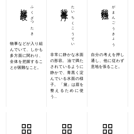
複雑多岐
ふくざつたき
黛蓄膏渟
たいちくこうてい
我慢強狂
がまんごうきょう
物事などが入り組
んでいて、しかも
非常に静かな水面
自分の考えを押し
多方面に関わり、
の形容。 油で満た
通し、他に従わず
全体を把握するこ
されているように
意地を張ること。
とが困難なこと。
静かで、青黒く淀
んでいる水面の様
子。 「黛」は眉を
整えるために使
う...