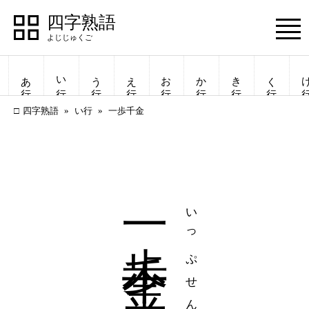
四字熟語
Menu
あ行
い行
う行
え行
お行
か行
き行
く行
け
四字熟語
い行
一歩千金
一歩千金
いっぷせんきん
四字熟語
四字熟語
一覧表示
一覧表示