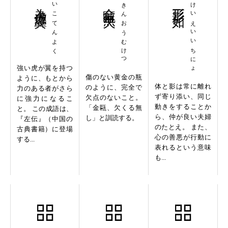
為虎添翼
いこてんよく
金甌無欠
きんおうむけつ
形影一如
けいえいいちにょ
強い虎が翼を持つ
傷のない黄金の瓶
ように、もとから
体と影は常に離れ
のように、完全で
力のある者がさら
ず寄り添い、同じ
欠点のないこと。
に強力になるこ
動きをすることか
「金甌、欠くる無
と。 この成語は、
ら、仲が良い夫婦
し」と訓読する。
『左伝』（中国の
のたとえ。 また、
古典書籍）に登場
心の善悪が行動に
する...
表れるという意味
も...