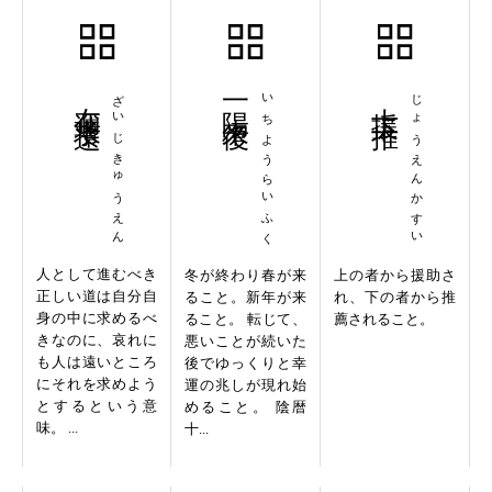
在邇求遠
ざいじきゅうえん
一陽来復
いちようらいふく
上援下推
じょうえんかすい
人として進むべき
冬が終わり春が来
上の者から援助さ
正しい道は自分自
ること。新年が来
れ、下の者から推
身の中に求めるべ
ること。 転じて、
薦されること。
きなのに、哀れに
悪いことが続いた
も人は遠いところ
後でゆっくりと幸
にそれを求めよう
運の兆しが現れ始
とするという意
めること。 陰暦
味。 ...
十...