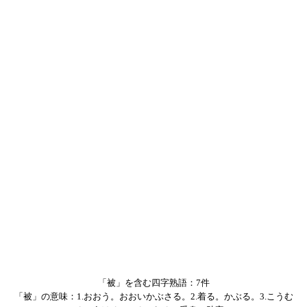
「被」を含む四字熟語：7件
「被」の意味：1.おおう。おおいかぶさる。2.着る。かぶる。3.こうむ