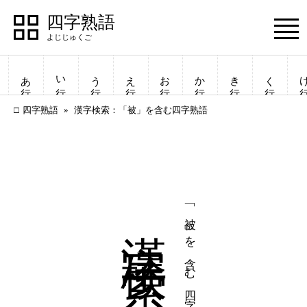
四字熟語
Menu
あ行
い行
う行
え行
お行
か行
き行
く行
け
四字熟語
漢字検索：「被」を含む四字熟語
漢字検索
「被」を含む四字熟語
四字熟語
四字熟語
一覧表示
一覧表示