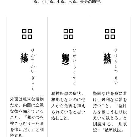
る。うける。4.る。らる。受身の助字。
被褐懐玉
ひかつかいぎょく
被害妄想
ひがいもうそう
被堅執鋭
ひけんしつえい
精神疾患の症状。
堅固な鎧を身に着
外面は粗末な着物
根拠もないのに他
け、鋭利な武器を
だが、内面は立派
人から危害を加え
持つこと。 「堅け
な徳を備えている
られていると思い
んを被こうむり鋭
こと。 「褐かつを
込むこと。
えいを執とる」と
被こうむり玉たま
訓読する。 別表
を懐いだく」と訓
記：「披堅執鋭」
読する。