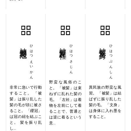
被髪纓冠
ひはつえいかん
被髪左衽
ひはつさじん
被髪文身
ひはつぶんしん
野蛮な風俗のこ
非常に急いで行動
異民族の野蛮な風
と。 「被髪」は束
すること。 「被
習。 「被髪」は結
ねずに乱れた髪の
髪」は振り乱した
ばずに振り乱した
毛。 「左衽」は着
髪の毛が頭に被さ
髪の毛。 「文身」
物を左前にして着
ること。 「纓冠」
は身体に入れ墨を
ることで、普通と
は冠の紐を結ぶこ
すること。
は逆に着るという
と。 髪を振り乱
意...
し...