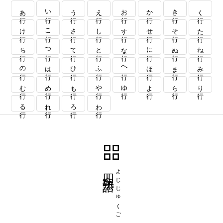
あ行
い行
う行
え行
お行
か行
き行
く行
け行
こ行
さ行
し行
す行
せ行
そ行
た行
ち行
つ行
て行
と行
な行
に行
ぬ行
ね行
の行
は行
ひ行
ふ行
へ行
ほ行
ま行
み行
む行
め行
も行
や行
ゆ行
よ行
ら行
り行
る行
れ行
ろ行
わ行
四字熟語
よじじゅくご