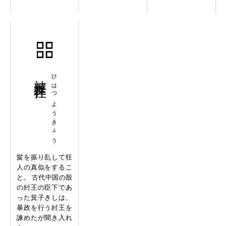
被髪佯狂
ひはつようきょう
髪を振り乱して狂
人の真似をするこ
と。 古代中国の殷
の紂王の臣下であ
った箕子きしは、
暴政を行う紂王を
諫めたが聞き入れ