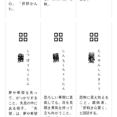
心。 「肝胆かん
秋...
た...
失望落胆
しつぼうらくたん
瞋目張胆
しんもくちょうたん
胆戦心驚
たんせんしんきょう
夢や希望を失っ
恐ろしい事態に直
恐怖に震え怯える
て、がっかりする
面しても、目を見
こと。臆病者。
こと。 失意の中に
開き勇気を持って
「肝戦き心驚く」
ある様子。 「失
立ち向かうこと。
と訓読する。
望」は、夢や希望