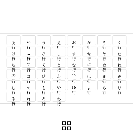
あ行
い行
う行
え行
お行
か行
き行
く行
け行
こ行
さ行
し行
す行
せ行
そ行
た行
ち行
つ行
て行
と行
な行
に行
ぬ行
ね行
の行
は行
ひ行
ふ行
へ行
ほ行
ま行
み行
む行
め行
も行
や行
ゆ行
よ行
ら行
り行
る行
れ行
ろ行
わ行