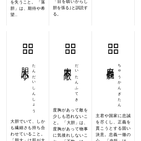
「目を瞋いからし
を失うこと。 「落
胆を張る｣と訓読す
胆」は、期待や希
る。
望...
胆大心小
たんだいしんしょう
大胆不敵
だいたんふてき
忠肝義胆
ちゅうかんぎたん
度胸があって敵を
主君や国家に忠誠
少しも恐れないこ
大胆でいて、しか
を尽くし、正義を
と。 「大胆」は、
も繊細さも持ち合
貫こうとする固い
度胸があって物事
わせていること。
決意。忠義一徹の
に気後れしないこ
「胆大」は肝が太
心。 「忠肝」は、