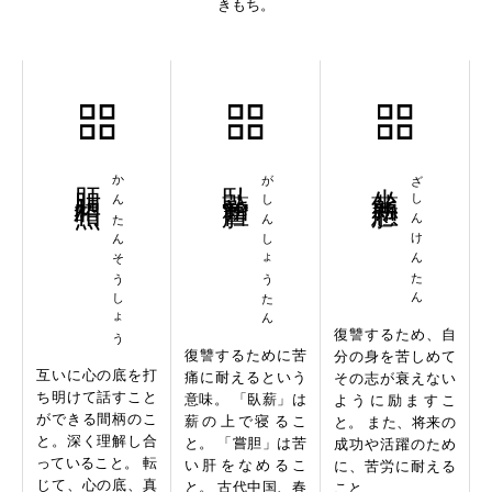
きもち。
肝胆相照
かんたんそうしょう
臥薪嘗胆
がしんしょうたん
坐薪懸胆
ざしんけんたん
復讐するため、自
復讐するために苦
分の身を苦しめて
互いに心の底を打
痛に耐えるという
その志が衰えない
ち明けて話すこと
意味。 「臥薪」は
ように励ますこ
ができる間柄のこ
薪の上で寝るこ
と。 また、将来の
と。深く理解し合
と。 「嘗胆」は苦
成功や活躍のため
っていること。 転
い肝をなめるこ
に、苦労に耐える
じて、心の底、真
と。 古代中国、春
こと...