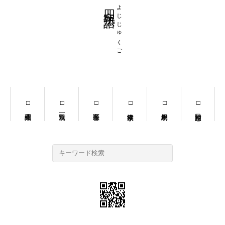
四字熟語
よじじゅくご