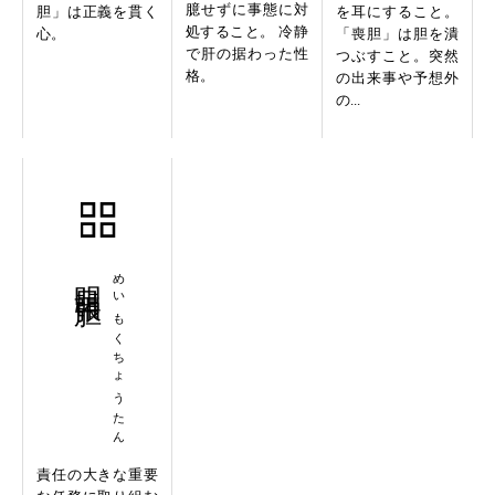
臆せずに事態に対
胆」は正義を貫く
を耳にすること。
処すること。 冷静
心。
「喪胆」は胆を潰
で肝の据わった性
つぶすこと。突然
格。
の出来事や予想外
の...
明目張胆
めいもくちょうたん
責任の大きな重要