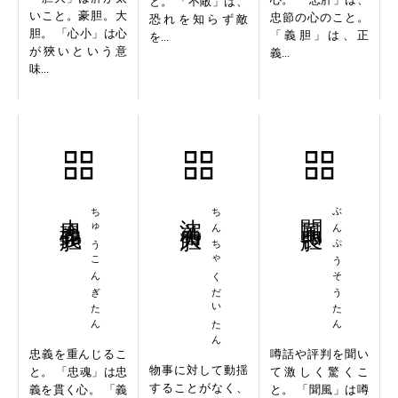
と。 「不敵」は、
いこと。豪胆。大
忠節の心のこと。
恐れを知らず敵
胆。 「心小」は心
「義胆」は、正
を...
が狹いという意
義...
味...
忠魂義胆
ちゅうこんぎたん
沈着大胆
ちんちゃくだいたん
聞風喪胆
ぶんぷうそうたん
忠義を重んじるこ
噂話や評判を聞い
物事に対して動揺
と。 「忠魂」は忠
て激しく驚くこ
することがなく、
義を貫く心。 「義
と。 「聞風」は噂