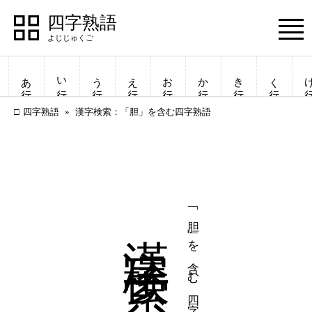
四字熟語
Menu
あ行
い行
う行
え行
お行
か行
き行
く行
け
四字熟語
漢字検索：「胆」を含む四字熟語
漢字検索
「胆」を含む四字熟語
四字熟語
四字熟語
一覧表示
一覧表示