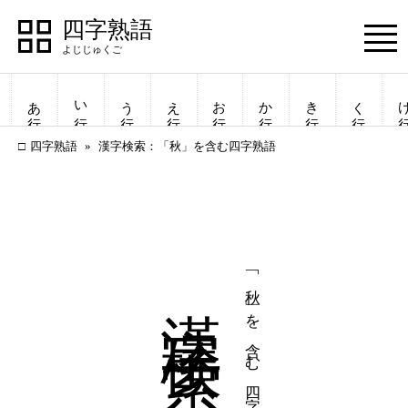
四字熟語
Menu
あ行
い行
う行
え行
お行
か行
き行
く行
け
四字熟語
漢字検索：「秋」を含む四字熟語
漢字検索
「秋」を含む四字熟語
四字熟語
四字熟語
一覧表示
一覧表示