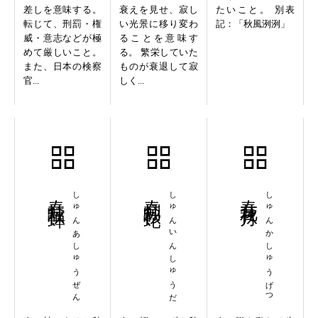
差しを意味する。
衰えを見せ、寂し
たいこと。 別表
転じて、刑罰・権
い光景に移り変わ
記：「秋風洌洌」
威・意志などが極
ることを意味す
めて厳しいこと。
る。 繁栄していた
また、日本の検察
ものが衰退して寂
官...
しく...
春蛙秋蝉
しゅんあしゅうぜん
春蚓秋蛇
しゅんいんしゅうだ
春花秋月
しゅんかしゅうげつ