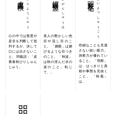
ひりようしゅう
びがんしゅうは
めいさつしゅうごう
心の中では善悪や
美人の艶かしい色
是非を判断して批
目や流し目のこ
些細なことも見逃
判するが、決して
と。 「媚眼」は媚
さない鋭い眼力。
口には出さないこ
びるような目つき
洞察力が優れてい
と。 同義語：「皮
のこと。 「秋波」
ること。 「明察」
裏春秋ひりしゅん
は秋の澄んだ水の
は、はっきりと真
じゅう」
波のこと。転じ
相や事態を見抜く
て、...
こと。 「秋毫」
は...