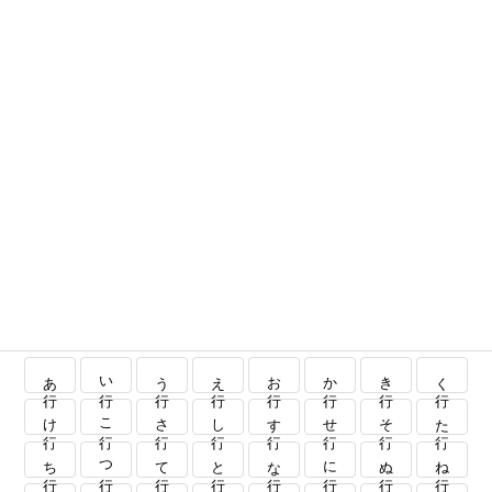
あ行
い行
う行
え行
お行
か行
き行
く行
け行
こ行
さ行
し行
す行
せ行
そ行
た行
ち行
つ行
て行
と行
な行
に行
ぬ行
ね行