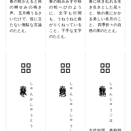
春の蛙かえると秋
春の蚓みみずや秋
春に咲き乱れる生
の蝉せみの鳴き
の蛇へびのよう
き生きとした花々
声。 五月蝿うるさ
に、文字も行間
と、秋の夜にかか
いだけで、役に立
も、うねうねと曲
る美しい名月のこ
たない無駄な言論
がりくねっている
と。 四季折々の自
のたとえ。
こと。下手な文字
然の美のたとえ。
のたとえ。
春夏秋冬
しゅんかしゅうとう
春愁秋思
しゅんしゅうしゅうし
春秋五覇
しゅんじゅうごは
古代中国、春秋時