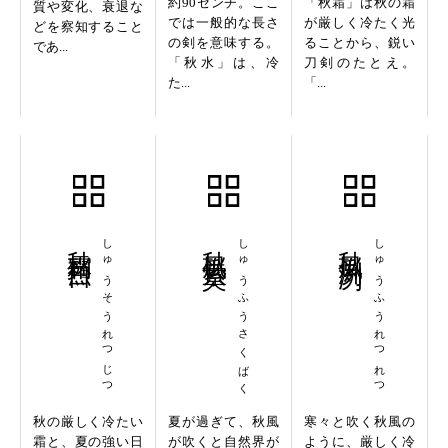
約90センチ。ここ
「秋霜」は秋の霜
質や変化、衰退な
では一般的な長さ
が厳しく冷たく光
どを察知すること
の剣を意味する。
ることから、鋭い
であ...
「秋水」は、冷
刀剣のたとえ。
た...
「...
秋霜烈日
しゅうそうれつじつ
秋風索莫
しゅうふうさくばく
秋風冽冽
しゅうふうれつれつ
秋の厳しく冷たい
夏が過ぎて、秋風
寒々と吹く秋風の
霜と、夏の強い日
が吹くと自然界が
ように、厳しく冷