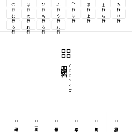
の行
は行
ひ行
ふ行
へ行
ほ行
ま行
み行
む行
め行
も行
や行
ゆ行
よ行
ら行
り行
る行
れ行
ろ行
わ行
四字熟語
よじじゅくご