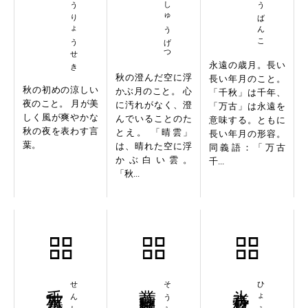
しょしゅうりょうせき
せいうんしゅうげつ
永遠の歳月。長い
秋の澄んだ空に浮
長い年月のこと。
秋の初めの涼しい
かぶ月のこと。 心
「千秋」は千年、
夜のこと。 月が美
に汚れがなく、澄
「万古」は永遠を
しく風が爽やかな
んでいることのた
意味する。ともに
秋の夜を表わす言
とえ。 「晴雲」
長い年月の形容。
葉。
は、晴れた空に浮
同義語：「万古
かぶ白い雲。
千...
「秋...
千秋万歳
叢蘭秋風
氷壺秋月