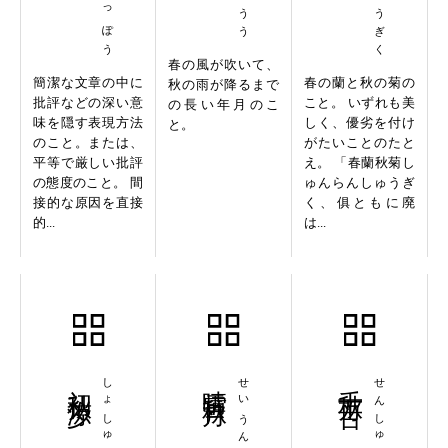
春の風が吹いて、
簡潔な文章の中に
春の蘭と秋の菊の
秋の雨が降るまで
批評などの深い意
こと。 いずれも美
の長い年月のこ
味を隠す表現方法
しく、優劣を付け
と。
のこと。または、
がたいことのたと
平等で厳しい批評
え。 「春蘭秋菊し
の態度のこと。 間
ゅんらんしゅうぎ
接的な原因を直接
く、俱ともに廃
的...
は...
初秋涼夕
晴雲秋月
千秋万古
せんしゅうばんこ