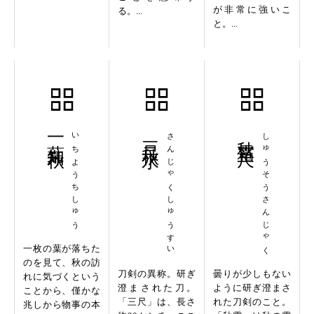
が非常に強いこ
る。...
と。...
一葉知秋
いちようちしゅう
三尺秋水
さんじゃくしゅうすい
秋霜三尺
しゅうそうさんじゃく
一枚の葉が落ちた
のを見て、秋の訪
刀剣の異称。研ぎ
曇りが少しもない
れに気づくという
澄まされた刀。
ように研ぎ澄まさ
ことから、僅かな
「三尺」は、長さ
れた刀剣のこと。
兆しから物事の本