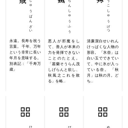
せんしゅうばんざい
そうらんしゅうふう
ひょうこしゅうげつ
永遠。長寿を祝う
悪人が邪魔をし
清廉潔白せいれん
言葉。 千年、万年
て、善人が本来の
けっぱくな人物の
という非常に長い
力を発揮できない
形容。 「氷壺」は
年月を意味する。
ことのたとえ。
白い玉でできてい
別表記：「千寿万
「叢蘭そうらん茂
て、中に氷が入っ
歳」
しげらんと欲し、
ている壺。 「秋
秋風之これを敗
月」は秋の月。ど
る」を略...
ち...
皮裏陽秋
媚眼秋波
明察秋毫