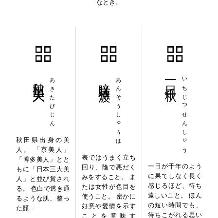
なとき。
秋田美人
あきたびじん
暗送秋波
あんそうしゅうは
一日千秋
いちじつせんしゅう
秋田県出身の美
人。 「京美人」
表ではうまく立ち
「博多美人」とと
一日が千年のよう
回り、陰で悪だく
もに「日本三大美
に果てしなく長く
みをすること。 ま
人」と並び賞され
感じるほど、待ち
たは女性が色目を
る。 色白で透き通
遠しいこと。 ほん
使うこと。 密かに
るような肌、整っ
の短い時間でも、
好意や愛情を示す
た顔...
待ちこがれる思い
ことを意味す