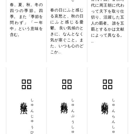
春、夏、秋、冬の
代に周王朝に代わ
春の日にふと感じ
四つの季節。四
って天下を取り仕
る哀愁と、秋の日
季。 また「季節を
切り、活躍した五
にふと感じる憂
問わず」「一年
人の覇者。 誰を五
鬱。 良い気候のと
中」という意味を
覇とするかは文献
きに、なんとなく
含む。
によって異なる。
気が塞ぐこと。ま
...
た、いつも心のど
こか...
春秋筆法
しゅんじゅうひっぽう
春風秋雨
しゅんぷうしゅうう
春蘭秋菊
しゅんらんしゅうぎく