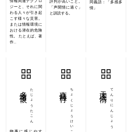
情報関連テクノロ
評判が高いこと。
同義語：「多感多
ジーと、それに関
「声聞情に過ぐ」
情」
わる人々が引き起
と訓読する。
こす様々な災害。
または情報環境に
おける潜在的危険
性。 たとえば、著
作...
多情多恨
たじょうたこん
直情径行
ちょくじょうけいこう
天理人情
てんりにんじょう
物事に感じやす