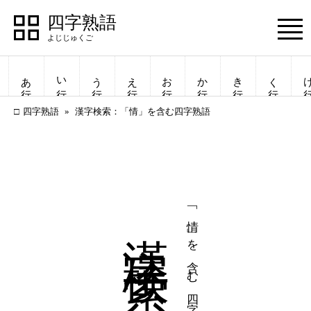
四字熟語
Menu
あ行
い行
う行
え行
お行
か行
き行
く行
け
四字熟語
漢字検索：「情」を含む四字熟語
漢字検索
「情」を含む四字熟語
四字熟語
四字熟語
一覧表示
一覧表示