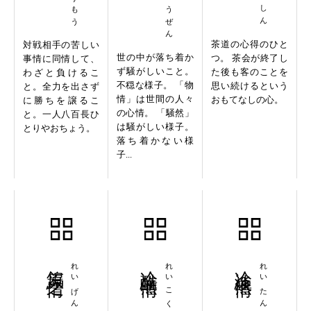
茶道の心得のひと
対戦相手の苦しい
世の中が落ち着か
つ。 茶会が終了し
事情に同情して、
ず騒がしいこと。
た後も客のことを
わざと負けるこ
不穏な様子。 「物
思い続けるという
と。全力を出さず
情」は世間の人々
おもてなしの心。
に勝ちを譲るこ
の心情。 「騒然」
と。一人八百長ひ
は騒がしい様子。
とりやおちょう。
落ち着かない様
子...
鴒原之情
れいげんのじょう
冷酷無情
れいこくむじょう
冷淡無情
れいたんむじょう