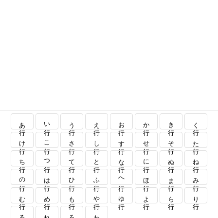
あ行
い行
う行
え行
お行
か行
き行
く行
け行
こ行
さ行
し行
す行
せ行
そ行
た行
ち行
つ行
て行
と行
な行
に行
ぬ行
ね行
の行
は行
ひ行
ふ行
へ行
ほ行
ま行
み行
む行
め行
も行
や行
ゆ行
よ行
ら行
り行
る行
れ行
ろ行
わ行