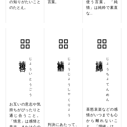
の知りがたいこと
言葉。
使う言葉。 「純
のたとえ。
情」は純粋で素直
な...
情意投合
じょういとうごう
情状酌量
じょうじょうしゃくりょう
情緒纏綿
じょうちょてんめん
お互いの意志や気
喜怒哀楽などの感
持ちがぴったりと
情がいつまでも心
通じ合うこと。
から離れないこ
「情意」は感情と
判決にあたって、
と。 「情緒」は、
意志。または心の