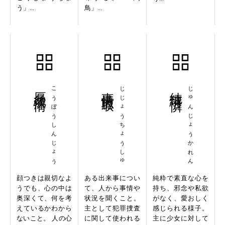
う」...
鳥」...
厚貌深情
こうぼうしんじょう
事情聴取
じじょうちょうしゅ
純情可憐
じゅんじょうかれん
顔つきは親切なよ
ある出来事につい
純粋で素直な心を
うでも、心の中は
て、人から事情や
持ち、邪念や私欲
奥深くて、何を考
状況を聞くこと。
がなく、愛おしく
えているかわから
主として犯罪捜査
感じられる様子。
ないこと。 人の心
に関して使われる
主に少女に対して