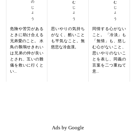
危険や苦労がある
思いやりの気持ち
同情する心がない
ときに助け合える
がなく、酷いこと
こと。 「冷淡」も
兄弟愛のこと。 水
も平気なこと。無
「無情」も、慈し
鳥の鶺鴒せきれい
慈悲な冷血漢。
む心がないこと、
は兄弟の仲が良い
思いやりのないこ
とされ、互いの難
とを表し、同義の
儀を救いに行くと
言葉を二つ重ねて
い...
意...
Ads by Google