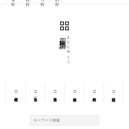
四字熟語
よじじゅくご