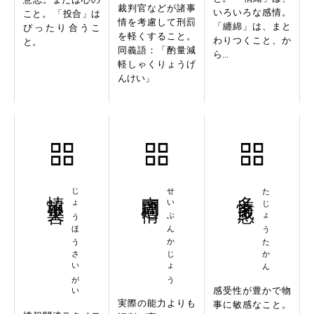
裁判官などが諸事
いろいろな感情。
こと。 「投合」は
情を考慮して刑罰
「纏綿」は、まと
ぴったり合うこ
を軽くすること。
わりつくこと、か
と。
同義語：「酌量減
ら...
軽しゃくりょうげ
んけい」
情報災害
じょうほうさいがい
声聞過情
せいぶんかじょう
多情多感
たじょうたかん
感受性が豊かで物
実際の能力よりも
事に敏感なこと。