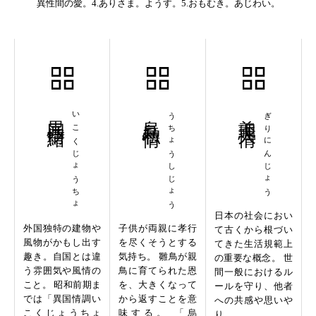
異性間の愛。4.ありさま。ようす。5.おもむき。あじわい。
異国情緒
いこくじょうちょ
烏鳥私情
うちょうしじょう
義理人情
ぎりにんじょう
日本の社会におい
外国独特の建物や
子供が両親に孝行
て古くから根づい
風物がかもし出す
を尽くそうとする
てきた生活規範上
趣き。自国とは違
気持ち。 雛鳥が親
の重要な概念。 世
う雰囲気や風情の
鳥に育てられた恩
間一般におけるル
こと。 昭和前期ま
を、大きくなって
ールを守り、他者
では「異国情調い
から返すことを意
への共感や思いや
こくじょうちょ
味する。 「烏
り...