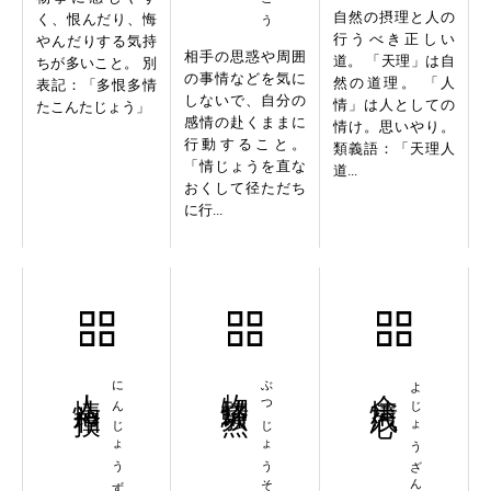
自然の摂理と人の
く、恨んだり、悔
行うべき正しい
やんだりする気持
相手の思惑や周囲
道。 「天理」は自
ちが多いこと。 別
の事情などを気に
然の道理。 「人
表記：「多恨多情
しないで、自分の
情」は人としての
たこんたじょう」
感情の赴くままに
情け。思いやり。
行動すること。
類義語：「天理人
「情じょうを直な
道...
おくして径ただち
に行...
人情相撲
にんじょうずもう
物情騒然
ぶつじょうそうぜん
余情残心
よじょうざんしん