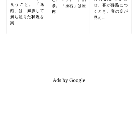
食うこと。 「逸
せ、客が帰路につ
条。 「座右」は座
飽」は、満腹して
くとき、客の姿が
席...
満ち足りた状況を
見え...
楽...
Ads by Google