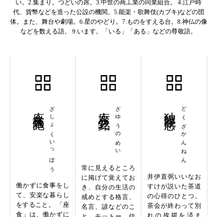
い。2.集まり。つどいの席。3.中世の商工業の同業組合。 4.江戸時
代、貨幣などを造った公設の機関。5.能楽・歌舞伎(カブキ)などの団
体。また、舞台や劇場。6.星のやどり。7.ものをすえる台。8.神仏の像
などを数える語。 9.います。「いる」「ある」などの尊敬語。
座食逸飽
ざしょくいっぽう
座右之銘
ざゆうのめい
独座観念
どくざかんねん
常に見えるところ
井伊直弼いいなお
に掲げて覚えてお
働かずに食事をし
すけが説いた茶道
き、自分の生活の
て、安楽な暮らし
の心得のひとつ。
戒めとする格言、
をすること。 「座
茶会が終わって別
名言、諺などのこ
食」は、働かずに
れの挨拶を済ま
と。モットー。信