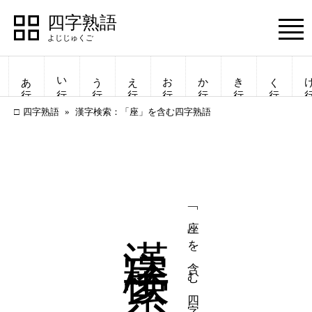
四字熟語
Menu
あ行
い行
う行
え行
お行
か行
き行
く行
け
四字熟語
漢字検索：「座」を含む四字熟語
漢字検索
「座」を含む四字熟語
四字熟語
四字熟語
一覧表示
一覧表示