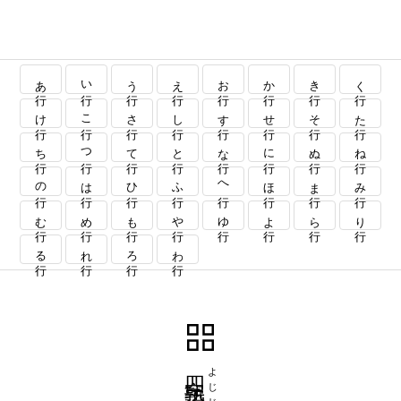
あ行
い行
う行
え行
お行
か行
き行
く行
け行
こ行
さ行
し行
す行
せ行
そ行
た行
ち行
つ行
て行
と行
な行
に行
ぬ行
ね行
の行
は行
ひ行
ふ行
へ行
ほ行
ま行
み行
む行
め行
も行
や行
ゆ行
よ行
ら行
り行
る行
れ行
ろ行
わ行
四字熟語