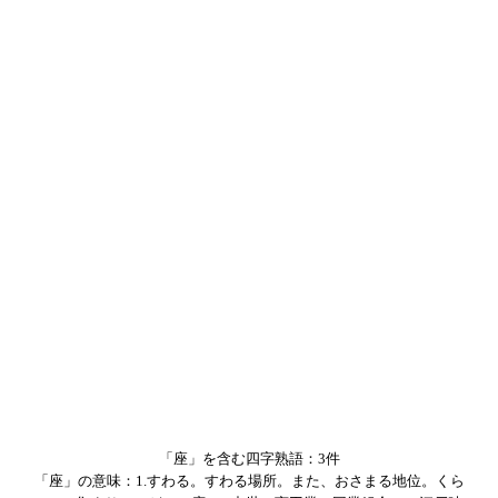
「座」を含む四字熟語：3件
「座」の意味：1.すわる。すわる場所。また、おさまる地位。くら