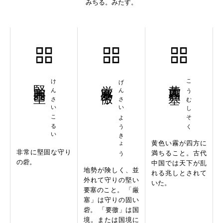
みちる。みたす。
堅塞固塁
けんさいこるい
厳塞要徼
げんさいようきょう
黄霧四塞
こうむしそく
黄色い霧が四方に
非常に堅固な守り
満ちること。古代
の砦。
中国では天下が乱
地勢が険しく、並
れる兆しとされて
外れて守りの堅い
いた。
要塞のこと。 「厳
塞」は守りの固い
砦。 「要徼」は国
境。または国境に