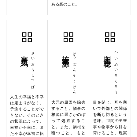
ある砦のこと。
塞翁失馬
さいおうしつば
抜本塞源
ばっぽんそくげん
閉明塞聡
へいめいそくそう
人生の幸福と不幸
大元の原因を除去
目を閉じ、耳を塞
は定まりがなく、
すること。物事の
いで外部との関係
予測することがで
根源に遡さかのぼ
を断ち切るという
きない。そのとき
って処置するこ
意味。 世間の出来
の状況によって、
と。また、禍根を
事や物事から目を
幸福が不幸に、ま
断つこと。 もと
背けること。現実
た不幸が幸福に転