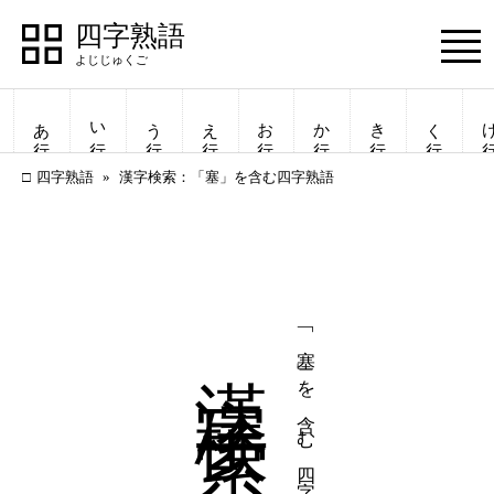
四字熟語
Menu
あ行
い行
う行
え行
お行
か行
き行
く行
け
四字熟語
漢字検索：「塞」を含む四字熟語
漢字検索
「塞」を含む四字熟語
四字熟語
四字熟語
一覧表示
一覧表示