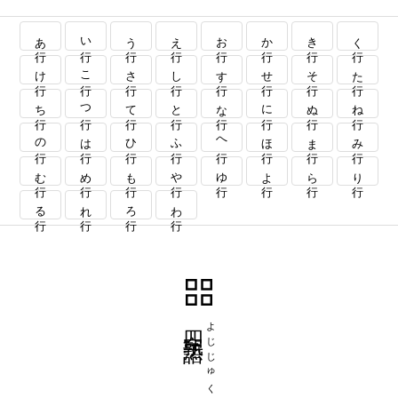
あ行
い行
う行
え行
お行
か行
き行
く行
け行
こ行
さ行
し行
す行
せ行
そ行
た行
ち行
つ行
て行
と行
な行
に行
ぬ行
ね行
の行
は行
ひ行
ふ行
へ行
ほ行
ま行
み行
む行
め行
も行
や行
ゆ行
よ行
ら行
り行
る行
れ行
ろ行
わ行
四字熟語
よじじゅくご