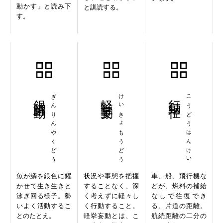
動かす」と読み下
と訓読する。
す。
銀鱗躍動
ぎんりんやくどう
軽挙妄動
けいきょもうどう
行動半径
こうどうはんけい
魚が鱗を銀色に耀
状況や事態を把握
車、船、飛行機な
かせて生き生きと
することなく、深
どが、燃料の補給
泳ぎ回る様子。勢
く考えずに軽々し
なしで往復でき
いよく活動するこ
く行動すること。
る、片道の距離。
とのたとえ。
軽挙妄動とは、こ
航続距離の二分の