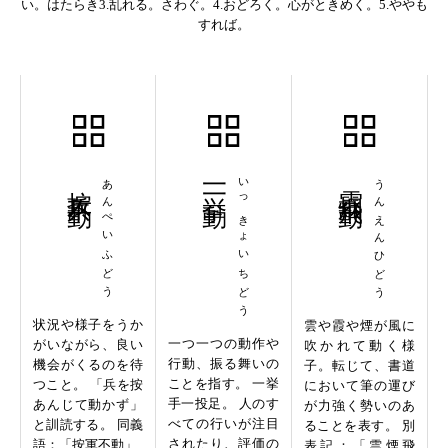
い。はたらき3.乱れる。さわぐ。4.おどろく。心がときめく。5.ややも
すれば。
按兵不動
あんぺいふどう
一挙一動
いっきょいちどう
雲烟飛動
うんえんひどう
状況や様子をうか
雲や霞や煙が風に
一つ一つの動作や
がいながら、良い
吹かれて動く様
行動、振る舞いの
機会がくるのを待
子。転じて、書道
ことを指す。 一挙
つこと。 「兵を按
において筆の運び
手一投足。 人のす
あんじて動かず」
が力強く勢いのあ
べての行いが注目
と訓読する。 同義
ることを表す。 別
されたり、評価の
語：「按軍不動」
表記：「雲煙飛