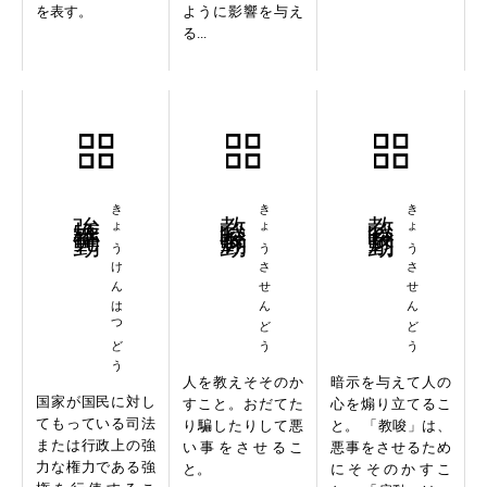
を表す。
ように影響を与え
る...
強権発動
きょうけんはつどう
教唆煽動
きょうさせんどう
教唆扇動
きょうさせんどう
人を教えそそのか
暗示を与えて人の
国家が国民に対し
すこと。おだてた
心を煽り立てるこ
てもっている司法
り騙したりして悪
と。 「教唆」は、
または行政上の強
い事をさせるこ
悪事をさせるため
力な権力である強
と。
にそそのかすこ