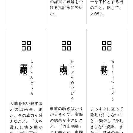
の辞書に難癖をつ
一を半径とする円
ける批評家に襲い
のこと。転じて、
か...
人が行...
震天動地
しんてんどうち
大山鳴動
たいざんめいどう
直立不動
ちょくりつふどう
天地を奮い興すほ
事前の騒ぎばかり
まっすぐに立って
どの出来事。ま
が大きくて、実際
微動だにしないこ
た、その威力が盛
の結果が小さいこ
と。 緊張して身動
んなこと。 「天を
と。 「泰山鳴動」
きしない姿勢。 ま
震わし地を動か
とも書くが、中国
たは、身分の高い