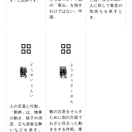
す」と読み下す。
の「泰山」を指す
人に対して敬意の
わけではない。中
気持ちを表すと
国...
き...
動静云為
どうせいうんい
陽動作戦
ようどうさくせん
人の言葉と行動。
敵の注意をそらす
「動静」は、物事
ために別の方面で
の動き、様子や消
わざと目立った動
息、立ち居振る舞
きをする作戦。牽
いなどを表す。