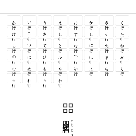
あ行
い行
う行
え行
お行
か行
き行
く行
け行
こ行
さ行
し行
す行
せ行
そ行
た行
ち行
つ行
て行
と行
な行
に行
ぬ行
ね行
の行
は行
ひ行
ふ行
へ行
ほ行
ま行
み行
む行
め行
も行
や行
ゆ行
よ行
ら行
り行
る行
れ行
ろ行
わ行
四字熟語
よじじゅくご