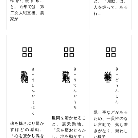
権を行使するこ
と。 「扇動」は、
と。 近年では、第
人を煽って、ある
二次大戦直後、農
行...
家が...
驚心動魄
きょうしんどうはく
驚天動地
きょうてんどうち
挙動不審
きょどうふしん
隠し事などがある
世間を驚かせるこ
ため、一貫性のな
魂を揺さぶり驚か
と。震天動地。
い言動で、落ち着
すほどの感動。
「天を驚おどろか
きがなく、疑わし
「心を驚かし魄を
し、地を動かす」
い様子。