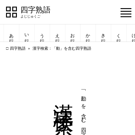
四字熟語
Menu
あ行
い行
う行
え行
お行
か行
き行
く行
け
四字熟語
漢字検索：「動」を含む四字熟語
漢字検索
「動」を含む四字熟語
四字熟語
四字熟語
一覧表示
一覧表示