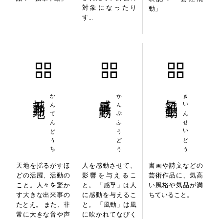
対象になったり
動」
す...
撼天動地
かんてんどうち
感孚風動
かんぷふうどう
気韻生動
きいんせいどう
天地を揺るがすほ
人を感動させて、
書画や詩文などの
どの活躍、活動の
影響を与えるこ
芸術作品に、気高
こと。人々を驚か
と。 「感孚」は人
い風格や気品が満
す大きな出来事の
に感動を与えるこ
ちていること。
たとえ。 また、非
と。 「風動」は風
常に大きな音や声
に吹かれてなびく