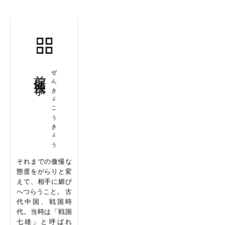
前倨後恭
ぜんきょこうきょう
それまでの傲慢な
態度をがらりと変
えて、相手に媚び
へつらうこと。 古
代中国、戦国時
代。当時は「戦国
七雄」と呼ばれ