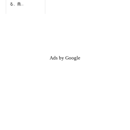
る、燕...
Ads by Google