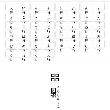
あ行
い行
う行
え行
お行
か行
き行
く行
け行
こ行
さ行
し行
す行
せ行
そ行
た行
ち行
つ行
て行
と行
な行
に行
ぬ行
ね行
の行
は行
ひ行
ふ行
へ行
ほ行
ま行
み行
む行
め行
も行
や行
ゆ行
よ行
ら行
り行
る行
れ行
ろ行
わ行
四字熟語
よじじゅくご