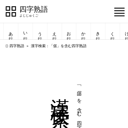
四字熟語
Menu
あ行
い行
う行
え行
お行
か行
き行
く行
け
四字熟語
漢字検索：「倨」を含む四字熟語
漢字検索
「倨」を含む四字熟語
四字熟語
四字熟語
一覧表示
一覧表示