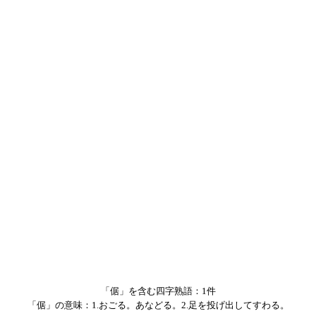
「倨」を含む四字熟語：1件
「倨」の意味：1.おごる。あなどる。2.足を投げ出してすわる。