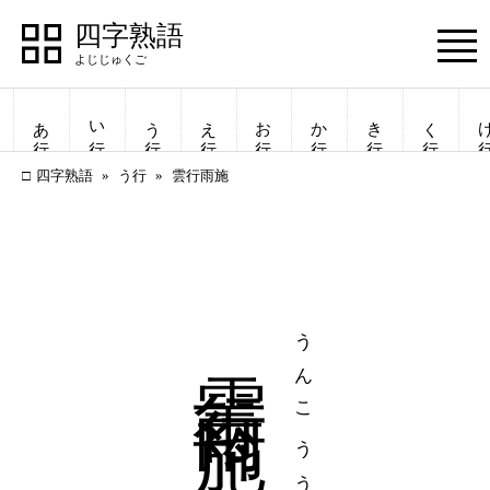
四字熟語
Menu
あ行
い行
う行
え行
お行
か行
き行
く行
け
四字熟語
う行
雲行雨施
雲行雨施
うんこううし
四字熟語
四字熟語
一覧表示
一覧表示