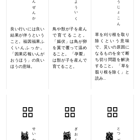
ぜんいんぜんか
うふうよういく
せんそうじょこん
良い行いには良い
鳥や獣が子を産ん
草を刈り根を取り
結果が伴うという
で育てること。
除くという意味
こと。福因福果ふ
「嫗伏」は鳥が卵
で、災いの原因に
くいんふっか。
を翼で覆って温め
なるものを全て断
「因果応報いんが
ること。 「孕鬻」
ち切り問題を解決
おうほう」の良い
は獣が子を産んで
すること。 「草を
ほうの意味。
育てること。
翦り根を除く」と
読み...
誠歓誠喜
祇園精舎
突怒偃蹇