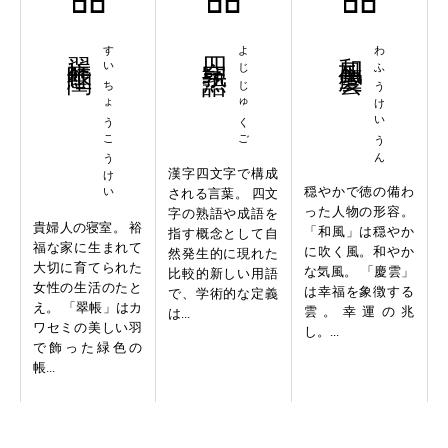
翠帳紅閨
すいちょうこうけい
四字熟語
よじじゅくご
和風慶雲
わふうけいうん
漢字四文字で構成
穏やかで徳の備わ
される言葉。 四文
った人物の形容。
字の熟語や成語を
貴婦人の寝室。 裕
「和風」は穏やか
指す概念として自
福な家に生まれて
に吹く風。和やか
然発生的に現れた
大切に育てられた
な気風。 「慶雲」
比較的新しい用語
女性の生活のたと
は幸福を象徴する
で、学術的な定義
え。 「翠帳」はカ
雲。幸運の兆
は...
ワセミの美しい羽
し。...
で飾った緑色の
帳...