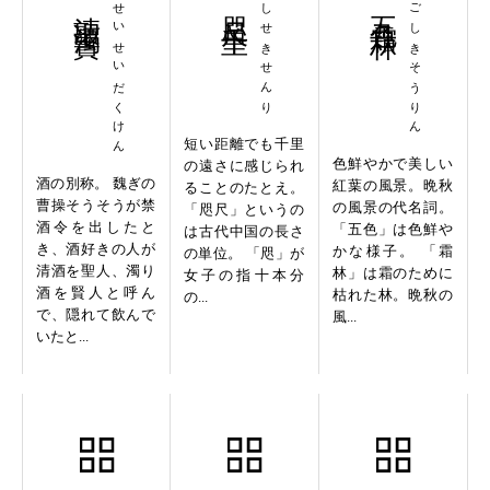
清聖濁賢
せいせいだくけん
咫尺千里
しせきせんり
五色霜林
ごしきそうりん
短い距離でも千里
色鮮やかで美しい
の遠さに感じられ
酒の別称。 魏ぎの
紅葉の風景。晩秋
ることのたとえ。
曹操そうそうが禁
の風景の代名詞。
「咫尺」というの
酒令を出したと
「五色」は色鮮や
は古代中国の長さ
き、酒好きの人が
かな様子。 「霜
の単位。 「咫」が
清酒を聖人、濁り
林」は霜のために
女子の指十本分
酒を賢人と呼ん
枯れた林。晩秋の
の...
で、隠れて飲んで
風...
いたと...