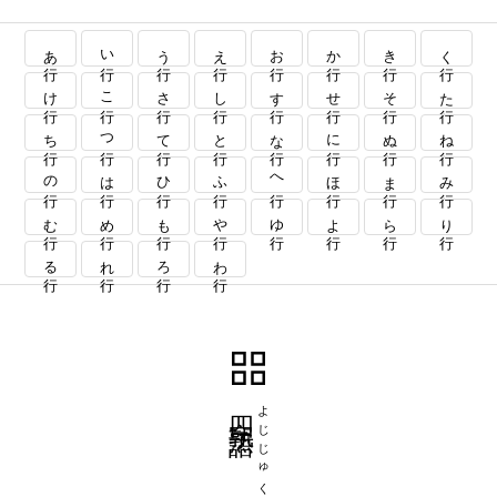
あ行
い行
う行
え行
お行
か行
き行
く行
け行
こ行
さ行
し行
す行
せ行
そ行
た行
ち行
つ行
て行
と行
な行
に行
ぬ行
ね行
の行
は行
ひ行
ふ行
へ行
ほ行
ま行
み行
む行
め行
も行
や行
ゆ行
よ行
ら行
り行
る行
れ行
ろ行
わ行
四字熟語
よじじゅくご