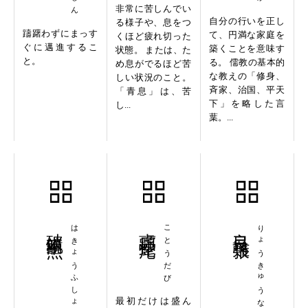
非常に苦しんでい
自分の行いを正し
る様子や、息をつ
躊躇わずにまっす
て、円満な家庭を
くほど疲れ切った
ぐに邁進するこ
築くことを意味す
状態。 または、た
と。
る。 儒教の基本的
め息がでるほど苦
な教えの「修身、
しい状況のこと。
斉家、治国、平天
「青息」は、苦
下」を略した言
し...
葉。...
破鏡不照
はきょうふしょう
虎頭蛇尾
ことうだび
良弓難張
りょうきゅうなんちょう
最初だけは盛ん