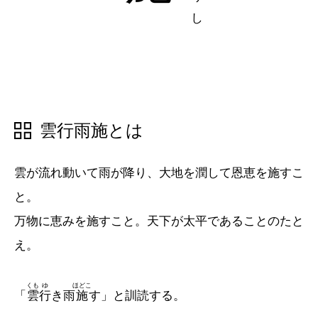
五十音順
五十音順
漢字検索
漢字検索
雲行雨施とは
雲が流れ動いて雨が降り、大地を潤して恩恵を施すこ
と。
万物に恵みを施すこと。天下が太平であることのたと
え。
くも
ゆ
ほどこ
「
雲
行
き雨
施
す」と訓読する。