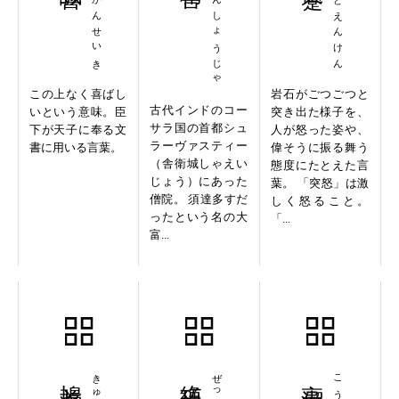
せいかんせいき
ぎおんしょうじゃ
とつどえんけん
この上なく喜ばし
岩石がごつごつと
古代インドのコー
いという意味。臣
突き出た様子を、
サラ国の首都シュ
下が天子に奉る文
人が怒った姿や、
ラーヴァスティー
書に用いる言葉。
偉そうに振る舞う
（舎衛城しゃえい
態度にたとえた言
じょう）にあった
葉。 「突怒」は激
僧院。 須達多すだ
しく怒ること。
ったという名の大
「...
富...
鳩首凝議
絶巧棄利
高潔無比