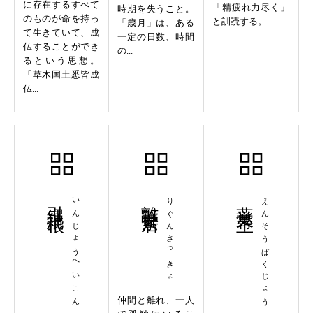
に存在するすべて
「精疲れ力尽く」
時期を失うこと。
のものが命を持っ
と訓読する。
「歳月」は、ある
て生きていて、成
一定の日数、時間
仏することができ
の...
るという思想。
「草木国土悉皆成
仏...
引縄批根
いんじょうへいこん
離群索居
りぐんさっきょ
燕巣幕上
えんそうばくじょう
仲間と離れ、一人