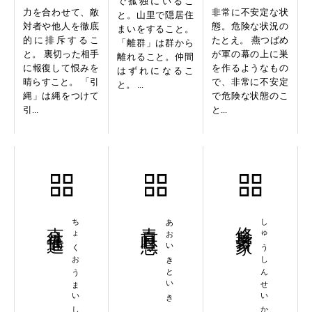
で孤独にいるこ
力を合わせて、敵
非常に不安定な状
と。山里で隠居住
対者や他人を徹底
態。危険な状況の
まいをすること。
的に排斥するこ
たとえ。 燕つばめ
「離群」は群から
と。 裏切った相手
が軍の幕の上に巣
離れること。仲間
に報復して恨みを
を作るようなもの
はずれになるこ
晴らすこと。 「引
で、非常に不安定
と。 ...
縄」は縄をつけて
で危険な状態のこ
引...
と...
直往邁進
ちょくおうまいしん
青息吐息
あおいきといき
修身斉家
しゅうしんせいか