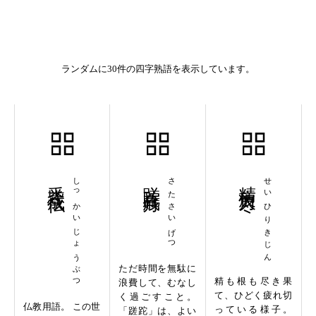
ランダムに30件の四字熟語を表示しています。
悉皆成仏
しっかいじょうぶつ
蹉跎歳月
さたさいげつ
精疲力尽
せいひりきじん
ただ時間を無駄に
精も根も尽き果
浪費して、むなし
て、ひどく疲れ切
く過ごすこと。
仏教用語。 この世
っている様子。
「蹉跎」は、よい