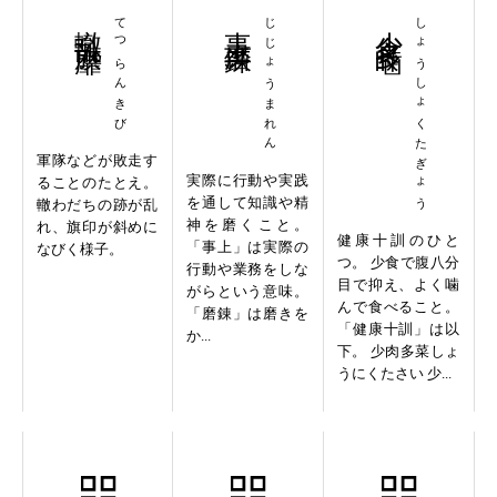
轍乱旗靡
てつらんきび
事上磨錬
じじょうまれん
少食多噛
しょうしょくたぎょう
軍隊などが敗走す
実際に行動や実践
ることのたとえ。
を通して知識や精
轍わだちの跡が乱
神を磨くこと。
れ、旗印が斜めに
健康十訓のひと
「事上」は実際の
なびく様子。
つ。 少食で腹八分
行動や業務をしな
目で抑え、よく噛
がらという意味。
んで食べること。
「磨錬」は磨きを
「健康十訓」は以
か...
下。 少肉多菜しょ
うにくたさい 少...