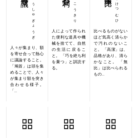
きゅうしゅぎょうぎ
ぜっこうきり
こうけつむひ
人によって作られ
比べるものがない
た便利な道具や機
ほど気高く清らか
械を捨てて、自然
で汚れのないこ
人々が集まり、額
の生活に戻るこ
と。 「高潔」は、
を寄せ合って熱心
と。 「巧を絶ち利
品格があり、清ら
に議論すること。
を棄つ」と訓読す
かなこと。 「無
「鳩首」は頭を集
る。
比」は比べられる
めることで、人々
もの...
が集まり額を突き
合わせる様子。
「...