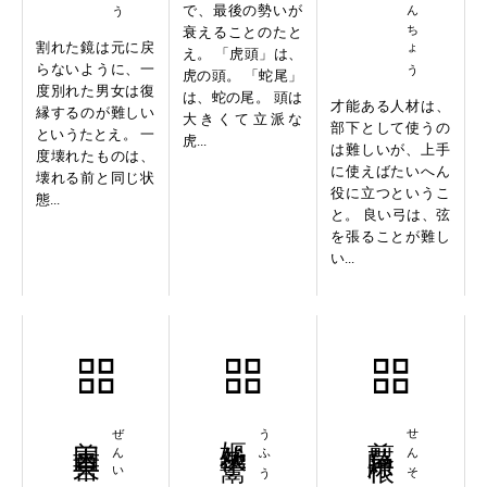
で、最後の勢いが
衰えることのたと
割れた鏡は元に戻
え。 「虎頭」は、
らないように、一
虎の頭。 「蛇尾」
度別れた男女は復
は、蛇の尾。 頭は
才能ある人材は、
縁するのが難しい
大きくて立派な
部下として使うの
というたとえ。 一
虎...
は難しいが、上手
度壊れたものは、
に使えばたいへん
壊れる前と同じ状
役に立つというこ
態...
と。 良い弓は、弦
を張ることが難し
い...
善因善果
嫗伏孕鬻
翦草除根