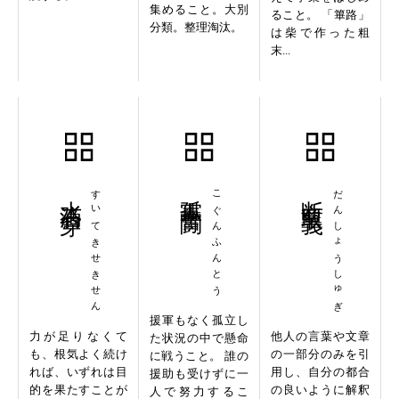
集めること。大別
ること。 「篳路」
分類。整理淘汰。
は柴で作った粗
末...
水滴石穿
すいてきせきせん
孤軍奮闘
こぐんふんとう
断章取義
だんしょうしゅぎ
援軍もなく孤立し
力が足りなくて
他人の言葉や文章
た状況の中で懸命
も、根気よく続け
の一部分のみを引
に戦うこと。 誰の
れば、いずれは目
用し、自分の都合
援助も受けずに一
的を果たすことが
の良いように解釈
人で努力するこ