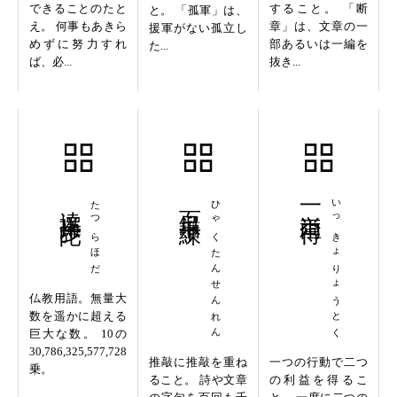
できることのたと
すること。 「断
と。 「孤軍」は、
え。 何事もあきら
章」は、文章の一
援軍がない孤立し
めずに努力すれ
部あるいは一編を
た...
ば、必...
抜き...
達攞歩陀
たつらほだ
百鍛千練
ひゃくたんせんれん
一挙両得
いっきょりょうとく
仏教用語。無量大
数を遥かに超える
巨大な数。 10の
30,786,325,577,728
推敲に推敲を重ね
一つの行動で二つ
乗。
ること。 詩や文章
の利益を得るこ