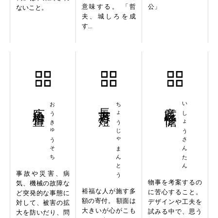
意味する。 「哲
公」
ないこと。
夫、城しろを成
す...
応急措置
おうきゅうそち
長者万燈
ちょうじゃまんとう
意匠惨憺
いしょうさんたん
事故や災害、病
物事を考案するの
気、機械の故障な
裕福な人が施す多
に苦心すること。
ど突発的な事態に
額の寄付。 額面は
デザインや工夫を
対して、被害の拡
大きいが心がこも
試みる中で、思う
大を防いだり、問