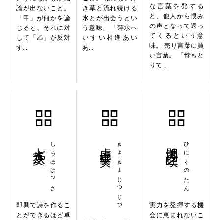
な言葉を発する
論が出ないこと。
き草と流れ続ける
と、他人から恨み
「甲」が何かを論
水とが出会うとい
の声となって返っ
じると、それに対
う意味。 「萍水へ
てくるという意
して「乙」が反対
いすい相逢あい
味。 売り言葉に買
す...
あ...
い言葉。 「悖もと
りて...
七歩八叉
しちほはっさ
虚虚実実
きょきょじつじつ
髀肉之嘆
ひにくのたん
即興で詩を作るこ
実力を発揮する機
とができるほど卓
会に恵まれないこ