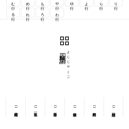
む行
め行
も行
や行
ゆ行
よ行
ら行
り行
る行
れ行
ろ行
わ行
四字熟語
よじじゅくご