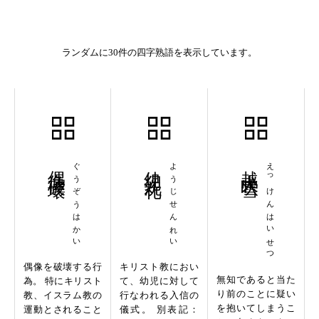
ランダムに30件の四字熟語を表示しています。
偶像破壊
ぐうぞうはかい
幼児洗礼
ようじせんれい
越犬吠雪
えっけんはいせつ
偶像を破壊する行
キリスト教におい
無知であると当た
為。 特にキリスト
て、幼児に対して
り前のことに疑い
教、イスラム教の
行なわれる入信の
を抱いてしまうこ
運動とされること
儀式。 別表記：