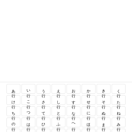
あ行
い行
う行
え行
お行
か行
き行
く行
け行
こ行
さ行
し行
す行
せ行
そ行
た行
ち行
つ行
て行
と行
な行
に行
ぬ行
ね行
の行
は行
ひ行
ふ行
へ行
ほ行
ま行
み行