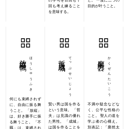
の字句を百回も千
と。 一度に二つの
回も考え練ること
目的が叶うこと。
を意味する。
放縦不羈
ほうしゅうふき
哲夫成城
てっぷせいじょう
廓然大公
かくぜんたいこう
何にも束縛されず
賢い男は国を作る
不満や疑念などな
に、自由に振る舞
という意味。 「哲
く、公平な性格の
うこと。 「放縦」
夫」は見識の優れ
こと。 聖人の道を
は、好き勝手に振
た男性。 「成城」
学ぶ者の心構え。
る舞うこと。 「不
は国を作ることを
別表記：「廓然太
羈」は、束縛され