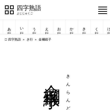
四字熟語
Menu
あ行
い行
う行
え行
お行
か行
き行
く行
け
四字熟語
き行
金襴緞子
金襴緞子
きんらんどんす
四字熟語
四字熟語
一覧表示
一覧表示