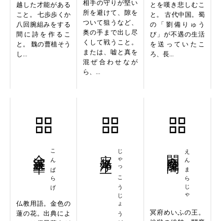
相手の守りが堅い
越した才能がある
とを嘆き悲しむこ
所を避けて、隙を
こと。 七歩歩くか
と。 古代中国。蜀
ついて狙うなど、
八回腕組みをする
の「劉備りゅう
奥の手まで出し尽
間に詩を作るこ
び」が不遇の生活
くして戦うこと。
と。 魏の曹植そう
を送っていたこ
または、嘘と真を
し...
ろ、長...
混ぜ合わせなが
ら、...
金波羅華
こんぱらげ
寂光浄土
じゃっこうじょうど
閻魔羅闍
えんまらじゃ
仏教用語。金色の
冥府めいふの王。
蓮の花。出典によ