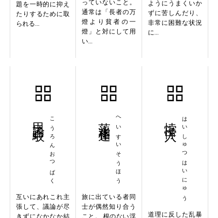
っていないこと。
ようにうまくいか
題を一時的に抑え
通常は「長者の万
ずに苦しんだり、
たりするために取
燈より貧者の一
非常に困難な状況
られる...
燈」と対にして用
に...
い...
甲論乙駁
こうろんおつばく
萍水相逢
へいすいそうほう
悖出悖入
はいしゅつはいにゅう
互いにあれこれ主
旅に出ている者同
張して、議論が尽
士が偶然知り合う
道理に反した乱暴
きずになかなか結
こと。 根のない浮