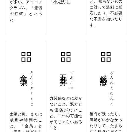
と。 知らないもの
が多い。アイコノ
「小児洗礼」
に対して過剰に反
クラズム。 「悪習
応したり、不必要
の打破」といっ
な不安を抱いたり
た...
す...
金烏玉兎
きんうぎょくと
五分五分
ごぶごぶ
残念無念
ざんねんむねん
力関係などに差が
ないこと。双方と
も優劣がないこ
後悔が残ったり、
太陽と月。 または
と。二つの可能性
満足がいかなかっ
歳月や時間のこ
が同じぐらいある
たりして、たまら
と。 「金烏」と
こと。
なく残念に思うこ
「玉兎」はどちら