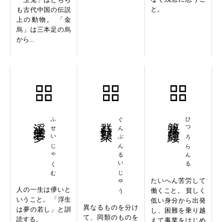
と。
も古代中国の伝説
上の動物。 「金
烏」は三本足の烏
から...
浮生若夢
ふせいじゃくむ
群分類聚
ぐんぶんるいじゅう
篳路藍縷
ひつろらんる
たいへん苦労して
人の一生は儚いと
働くこと。 貧しく
いうこと。 「浮生
低い身分から出発
異なるものを分け
は夢の若し」と訓
し、困難を乗り越
て、同類のものを
読する。
えて事業をはじめ