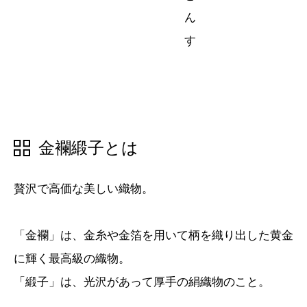
五十音順
五十音順
漢字検索
漢字検索
金襴緞子とは
贅沢で高価な美しい織物。
「金襴」は、金糸や金箔を用いて柄を織り出した黄金
に輝く最高級の織物。
「緞子」は、光沢があって厚手の絹織物のこと。