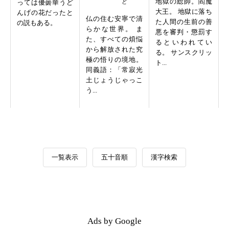
地獄の総帥。閻魔
っては優曇華うど
大王。 地獄に落ち
んげの花だったと
仏の住む安寧で清
た人間の生前の善
の説もある。
らかな世界。 ま
悪を審判・懲罰す
た、すべての煩悩
るといわれてい
から解放された究
る。 サンスクリッ
極の悟りの境地。
ト...
同義語：「常寂光
土じょうじゃっこ
う...
一覧表示
五十音順
漢字検索
Ads by Google