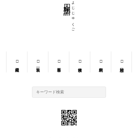
四字熟語
よじじゅくご