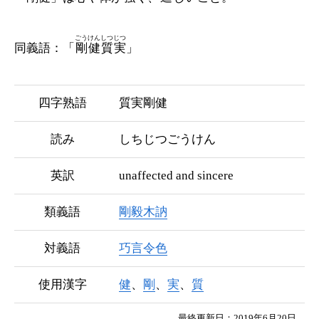
ごうけんしつじつ
同義語：「
剛健質実
」
四字熟語
質実剛健
読み
しちじつごうけん
英訳
unaffected and sincere
類義語
剛毅木訥
対義語
巧言令色
使用漢字
健
、
剛
、
実
、
質
最終更新日：2019年6月20日