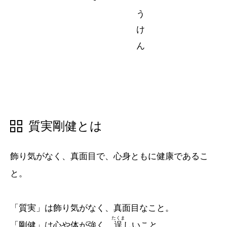
五十音順
五十音順
漢字検索
漢字検索
質実剛健とは
飾り気がなく、真面目で、心身ともに健康であるこ
と。
「質実」は飾り気がなく、真面目なこと。
たくま
「剛健」は心や体が強く、
逞
しいこと。