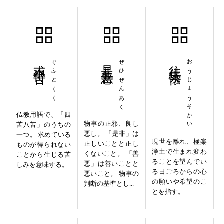
求不得苦
ぐふとくく
是非善悪
ぜひぜんあく
往生素懐
おうじょうそかい
仏教用語で、「四
物事の正邪、良し
苦八苦」のうちの
悪し。 「是非」は
一つ。 求めている
現世を離れ、極楽
正しいことと正し
ものが得られない
浄土で生まれ変わ
くないこと。 「善
ことから生じる苦
ることを望んでい
悪」は善いことと
しみを意味する。
る日ごろからの心
悪いこと。 物事の
の願いや希望のこ
判断の基準とし...
とを指す。