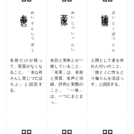
名存実亡
めいそんじつぼう
名実一体
めいじついったい
悖徳没倫
はいとくぼつりん
名前だけが残っ
名目と実体とが一
人間として道を外
て、実質がなくな
致していること。
れた行いのこと。
ること。 「名な存
「名実」は、名前
「徳とくに悖もと
そんし実じつ亡ほ
と実質、名声と功
り倫りんを没ぼっ
ろぶ」と訓読す
績、評判と実際の
す」と訓読する。
る。
こと。 「一体」
は、一つにまとま
っ...