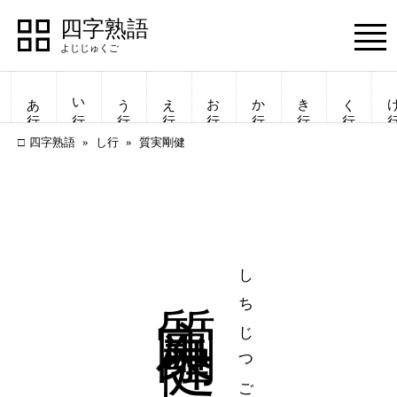
四字熟語
Menu
あ行
い行
う行
え行
お行
か行
き行
く行
け
四字熟語
し行
質実剛健
質実剛健
しちじつごうけん
四字熟語
四字熟語
一覧表示
一覧表示