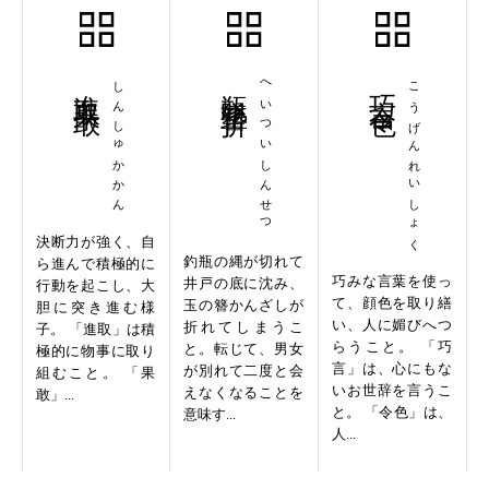
進取果敢
しんしゅかかん
瓶墜簪折
へいついしんせつ
巧言令色
こうげんれいしょく
決断力が強く、自
釣瓶の縄が切れて
ら進んで積極的に
巧みな言葉を使っ
井戸の底に沈み、
行動を起こし、大
て、顔色を取り繕
玉の簪かんざしが
胆に突き進む様
い、人に媚びへつ
折れてしまうこ
子。 「進取」は積
らうこと。 「巧
と。転じて、男女
極的に物事に取り
言」は、心にもな
が別れて二度と会
組むこと。 「果
いお世辞を言うこ
えなくなることを
敢」...
と。 「令色」は、
意味す...
人...