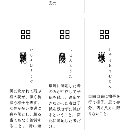
安の...
飛絮漂花
ひじょひょうか
自然淘汰
しぜんとうた
縦横無尽
じゅうおうむじん
環境に適応した者
風に吹かれて飛ぶ
のみが生存して子
自由自在に物事を
柳の花が、儚く彷
孫を残し、適応で
行う様子。思う存
徨う様子を表す。
きなかった者は子
分。四方八方に限
女性が辛い境遇に
孫を残せずに滅び
りないこと。
身を落とし、頼る
るということ。 変
当てもなく苦労す
化に適応した者だ
ること。 特に遊
け...