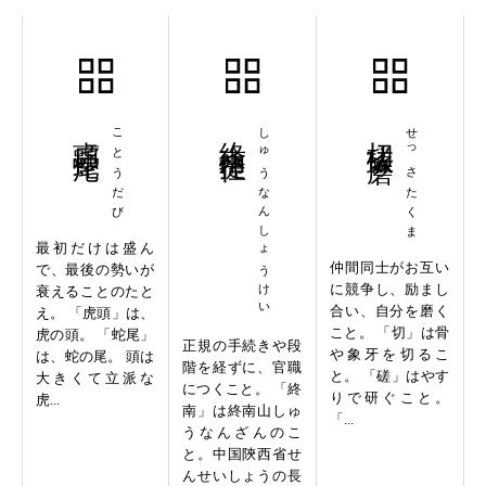
虎頭蛇尾
ことうだび
終南捷径
しゅうなんしょうけい
切磋琢磨
せっさたくま
最初だけは盛ん
仲間同士がお互い
で、最後の勢いが
に競争し、励まし
衰えることのたと
合い、自分を磨く
え。 「虎頭」は、
こと。 「切」は骨
虎の頭。 「蛇尾」
正規の手続きや段
や象牙を切るこ
は、蛇の尾。 頭は
階を経ずに、官職
と。 「磋」はやす
大きくて立派な
につくこと。 「終
りで研ぐこと。
虎...
南」は終南山しゅ
「...
うなんざんのこ
と。中国陝西省せ
んせいしょうの長