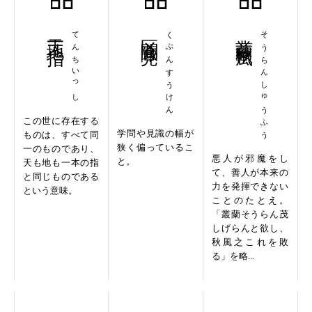
天地一指
てんちいっし
区聞陬見
くぶんすうけん
叢蘭秋風
そうらんしゅうふう
この世に存在する
学問や見識の幅が
ものは、すべて同
狭く偏っているこ
一のものであり、
悪人が邪魔をし
と。
天も地も一本の指
て、善人が本来の
と同じものである
力を発揮できない
という意味。
ことのたとえ。
「叢蘭そうらん茂
しげらんと欲し、
秋風之これを敗
る」を略...