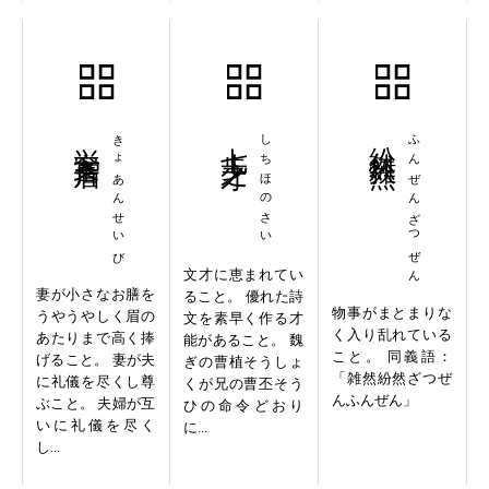
挙案斉眉
きょあんせいび
七歩之才
しちほのさい
紛然雑然
ふんぜんざつぜん
文才に恵まれてい
妻が小さなお膳を
ること。 優れた詩
物事がまとまりな
うやうやしく眉の
文を素早く作る才
く入り乱れている
あたりまで高く捧
能があること。 魏
こと。 同義語：
げること。 妻が夫
ぎの曹植そうしょ
「雑然紛然ざつぜ
に礼儀を尽くし尊
くが兄の曹丕そう
んふんぜん」
ぶこと。 夫婦が互
ひの命令どおり
いに礼儀を尽く
に...
し...