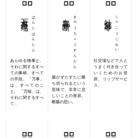
万事万端
ばんじばんたん
九腸寸断
きゅうちょうすんだん
社交辞令
しゃこうじれい
あらゆる物事と、
社交場などで人と
それに関するすべ
うまく付き合って
ての事柄、すべて
いくためのお世
腸がずたずたに断
の手段。 「万事」
辞。 リップサービ
ち切られるという
は、すべてのこ
ス。
意味で、非常に悲
と。 「万端」は、
しいことの形容。
それに関するすべ
断腸の思い。
て...