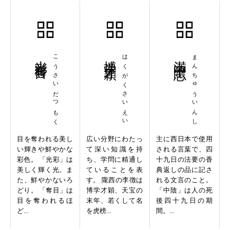
光彩奪目
こうさいだつもく
博学才穎
はくがくさいえい
満中陰志
まんちゅういんし
目を奪われる美し
広い分野にわたっ
主に西日本で使用
い輝きや鮮やかな
て深い知識を持
される言葉で、四
彩色。 「光彩」は
ち、学問に精通し
十九日の法要の香
美しく輝く光。ま
ていることを表
典返しの品に記さ
た、鮮やかないろ
す。 隴西の李徴は
れる文言のこと。
どり。 「奪目」は
博学才穎、天宝の
「中陰」は人の死
目を奪われるほ
末年、若くして名
後四十九日の期
ど...
を虎榜...
間。...