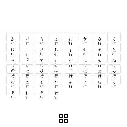
あ行
い行
う行
え行
お行
か行
き行
く行
け行
こ行
さ行
し行
す行
せ行
そ行
た行
ち行
つ行
て行
と行
な行
に行
ぬ行
ね行
の行
は行
ひ行
ふ行
へ行
ほ行
ま行
み行
む行
め行
も行
や行
ゆ行
よ行
ら行
り行
る行
れ行
ろ行
わ行