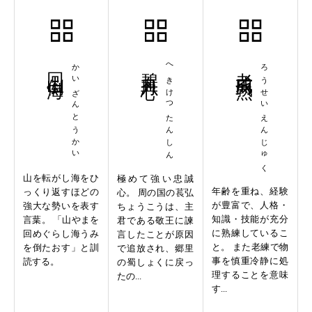
回山倒海
かいざんとうかい
碧血丹心
へきけつたんしん
老成円熟
ろうせいえんじゅく
山を転がし海をひ
極めて強い忠誠
年齢を重ね、経験
っくり返すほどの
心。 周の国の萇弘
が豊富で、人格・
強大な勢いを表す
ちょうこうは、主
知識・技能が充分
言葉。 「山やまを
君である敬王に諫
に熟練しているこ
回めぐらし海うみ
言したことが原因
と。 また老練で物
を倒たおす」と訓
で追放され、郷里
事を慎重冷静に処
読する。
の蜀しょくに戻っ
理することを意味
たの...
す...