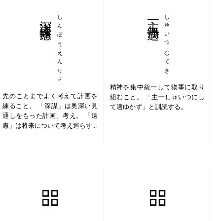
深謀遠慮
しんぼうえんりょ
主一無適
しゅいつむてき
精神を集中統一して物事に取り
先のことまでよく考えて計画を
組むこと。 「主一しゅいつにし
練ること。 「深謀」は奥深い見
て適ゆかず」と訓読する。
通しをもった計画。考え。 「遠
慮」は将来について考え巡らす...