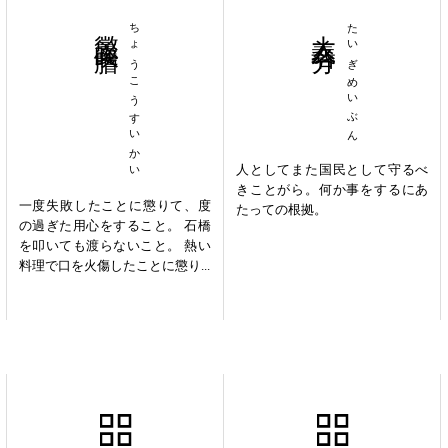
懲羹吹膾
ちょうこうすいかい
大義名分
たいぎめいぶん
人としてまた国民として守るべ
きことがら。何か事をするにあ
一度失敗したことに懲りて、度
たっての根拠。
の過ぎた用心をすること。 石橋
を叩いても渡らないこと。 熱い
料理で口を火傷したことに懲り...