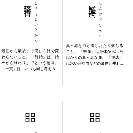
終始一貫
しゅうしいっかん
鮮血淋漓
せんけつりんり
真っ赤な血が滴したたり落ちる
最初から最後まで同じ方針で変
こと。 「鮮血」は身体から出た
わらないこと。 「終始」は、始
ばかりの真っ赤な血。 「淋漓」
めから終わりまでという意味。
は水や汗や血などの液体が垂れ...
「一貫」は、いつも同じ考え方...
流連荒亡
不老不死