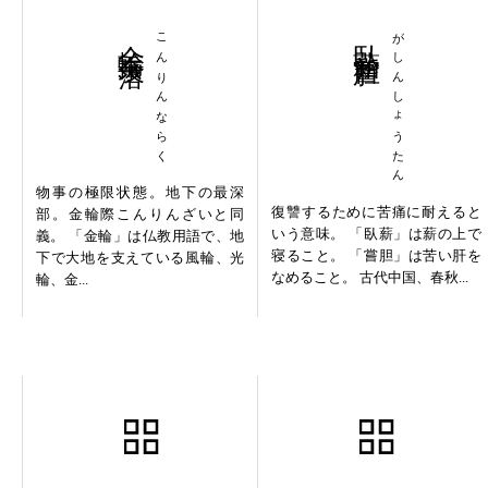
金輪奈落
こんりんならく
臥薪嘗胆
がしんしょうたん
物事の極限状態。地下の最深
復讐するために苦痛に耐えると
部。金輪際こんりんざいと同
いう意味。 「臥薪」は薪の上で
義。 「金輪」は仏教用語で、地
寝ること。 「嘗胆」は苦い肝を
下で大地を支えている風輪、光
なめること。 古代中国、春秋...
輪、金...