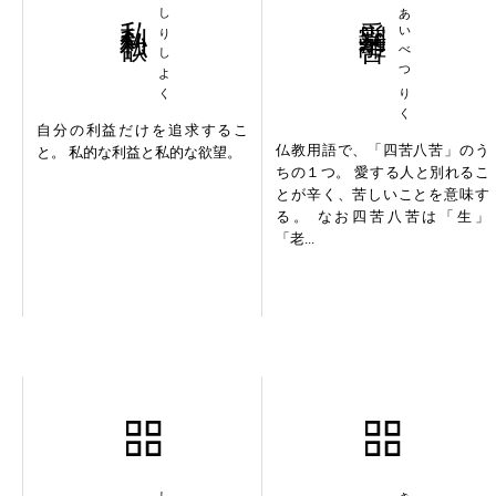
私利私欲
しりしよく
愛別離苦
あいべつりく
自分の利益だけを追求するこ
仏教用語で、「四苦八苦」のう
と。 私的な利益と私的な欲望。
ちの１つ。 愛する人と別れるこ
とが辛く、苦しいことを意味す
る。 なお四苦八苦は「生」
「老...
四季折折
謹厳実直