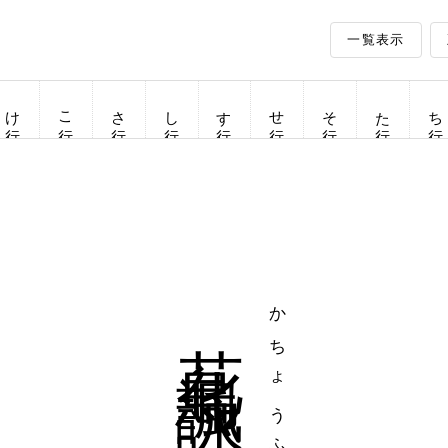
一覧表示
け行
こ行
さ行
し行
す行
せ行
そ行
た行
ち行
花鳥諷詠
かちょうふうえい