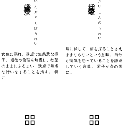
婬虐暴戻
いんぎゃくぼうれい
採薪之憂
さいしんのうれい
病に伏して、薪を採ることさえ
女色に溺れ、暴虐で無慈悲な様
ままならないという意味。 自分
子。 道徳や倫理を無視し、欲望
が病気を患っていることを謙遜
のままにふるまい、残虐で暴虐
していう言葉。 孟子が斉の国
な行いをすることを指す。 特
に...
に...