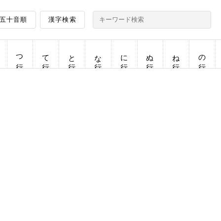
五十音順
漢字検索
つ行
て行
と行
な行
に行
ぬ行
ね行
の行