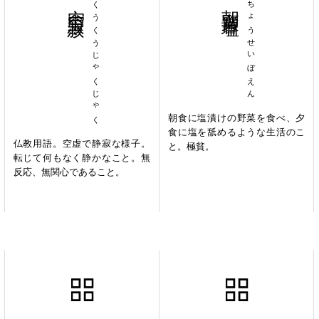
空空寂寂
くうくうじゃくじゃく
朝齏暮塩
ちょうせいぼえん
朝食に塩漬けの野菜を食べ、夕
食に塩を舐めるような生活のこ
仏教用語。空虚で静寂な様子。
と。極貧。
転じて何もなく静かなこと。無
反応、無関心であること。