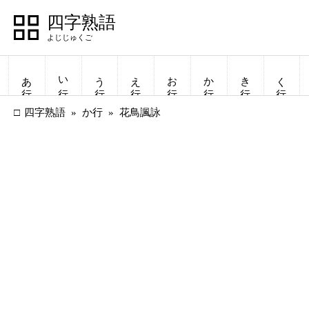
四字熟語
あ行
い行
う行
え行
お行
か行
き行
く行
四字熟語
か行
花鳥諷詠