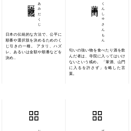
阿弥陀籤
あみだくじ
葷酒山門
くんしゅさんもん
日本の伝統的な方法で、公平に
順番や選択肢を決めるためのく
じ引きの一種。 アタリ、ハズ
匂いの強い物を食べたり酒を飲
レ、あるいは金額や順番などを
んだ者は、寺院に入ってはいけ
決め...
ないという戒め。 「葷酒、山門
に入るを許さず」を略した言
葉。
人心収攬
天花乱墜