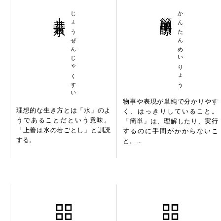
上善若水
じょうぜんじゃくすい
簡単明瞭
かんたんめいりょう
物事や表現が単純で分かりやす
理想的な生き方とは「水」のよ
く、はっきりしていること。
うであることだという意味。
「簡単」は、理解したり、実行
「上善は水の若ごとし」と訓読
するのに手間がかからないこ
する。
と。 ...