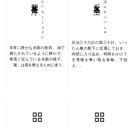
黛蓄膏渟
たいちくこうてい
反客為主
はんかくいしゅ
兵法三十六計の第三十計。 いっ
非常に静かな水面の形容。 油で
たん敵の配下に従属しておき、
満たされているように静かで、
内部に入り込み、時間をかけて
青黒く淀んでいる水面の様子。
主導権を奪い取る策略。下剋
「黛」は眉を整えるために使う...
上。...