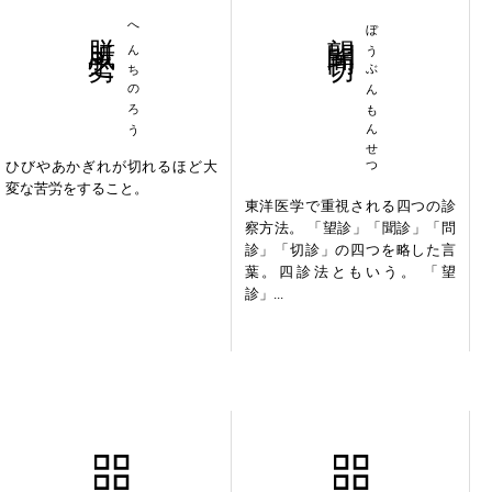
胼胝之労
へんちのろう
望聞問切
ぼうぶんもんせつ
ひびやあかぎれが切れるほど大
変な苦労をすること。
東洋医学で重視される四つの診
察方法。 「望診」「聞診」「問
診」「切診」の四つを略した言
葉。四診法ともいう。 「望
診」...