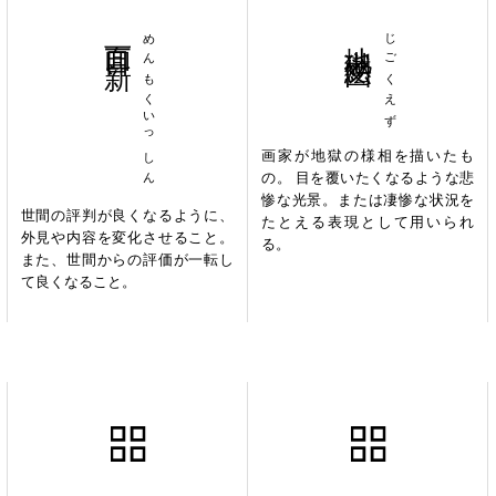
面目一新
めんもくいっしん
地獄絵図
じごくえず
画家が地獄の様相を描いたも
の。 目を覆いたくなるような悲
惨な光景。または凄惨な状況を
世間の評判が良くなるように、
たとえる表現として用いられ
外見や内容を変化させること。
る。
また、世間からの評価が一転し
て良くなること。