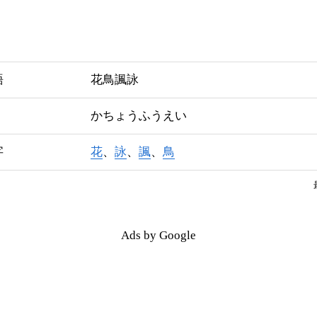
語
花鳥諷詠
かちょうふうえい
字
花
、
詠
、
諷
、
鳥
Ads by Google