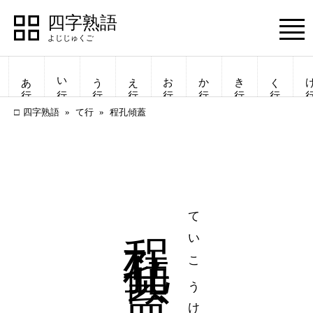
四字熟語
Menu
あ行
い行
う行
え行
お行
か行
き行
く行
け
四字熟語
て行
程孔傾蓋
程孔傾蓋
ていこうけいがい
四字熟語
四字熟語
一覧表示
一覧表示