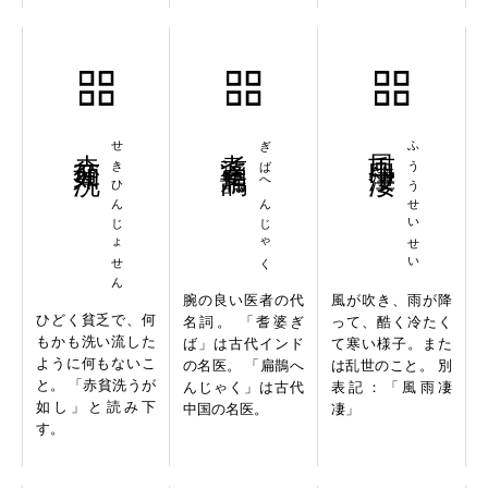
赤貧如洗
せきひんじょせん
耆婆扁鵲
ぎばへんじゃく
風雨淒淒
ふううせいせい
腕の良い医者の代
風が吹き、雨が降
ひどく貧乏で、何
名詞。 「耆婆ぎ
って、酷く冷たく
もかも洗い流した
ば」は古代インド
て寒い様子。また
ように何もないこ
の名医。 「扁鵲へ
は乱世のこと。 別
と。 「赤貧洗うが
んじゃく」は古代
表記：「風雨凄
如し」と読み下
中国の名医。
凄」
す。