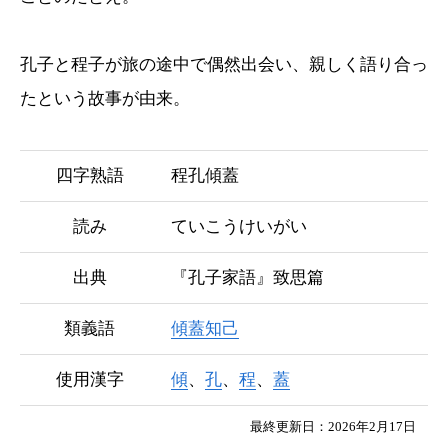
孔子と程子が旅の途中で偶然出会い、親しく語り合っ
たという故事が由来。
四字熟語
程孔傾蓋
読み
ていこうけいがい
出典
『孔子家語』致思篇
類義語
傾蓋知己
使用漢字
傾
、
孔
、
程
、
蓋
最終更新日：2026年2月17日