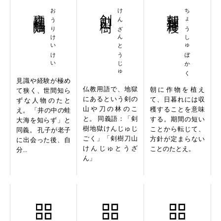
甕裡醯鶏
おうりけいけい
剣山刀樹
けんざんとうじゅ
朝種暮穫
ちょうしゅぼかく
見識や経験が極め
仏教用語で、地獄
朝に作物を植え
て狭く、世間知ら
にあるという剣の
て、日暮れには収
ずな人物のたと
山や刀の林のこ
穫することを意味
え。 「井の中の蛙
と。 同義語：「剣
する。期間の短い
大海を知らず」と
樹地獄けんじゅじ
ことから転じて、
同義。 孔子が老子
ごく」「剣樹刀山
方針が定まらない
に出会った後、自
けんじゅとうざ
ことのたとえ。
分...
ん」