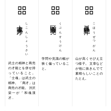
士魂商才
しこんしょうさい
区聞陬見
くぶんすうけん
孤峰絶岸
こほうぜつがん
学問や見識の幅が
山が高くそびえ立
武士の精神と商売
狭く偏っているこ
つ様子。 文章など
の才能とを併せ持
と。
が他に抜きんでて
っていること。
素晴らしいことの
「士魂」は武士の
たとえ。
精神。 「商才」は
商売の才能。 渋沢
栄一が「和魂漢
才...