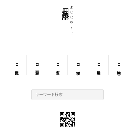
四字熟語
よじじゅくご