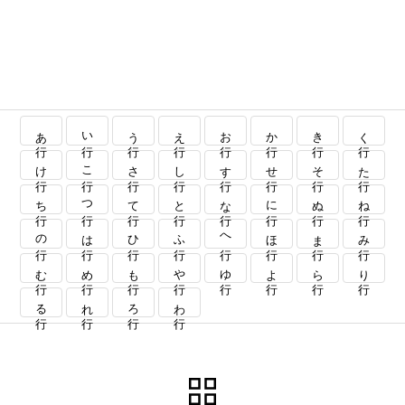
あ行
い行
う行
え行
お行
か行
き行
く行
け行
こ行
さ行
し行
す行
せ行
そ行
た行
ち行
つ行
て行
と行
な行
に行
ぬ行
ね行
の行
は行
ひ行
ふ行
へ行
ほ行
ま行
み行
む行
め行
も行
や行
ゆ行
よ行
ら行
り行
る行
れ行
ろ行
わ行