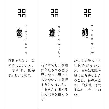
不要不急
ふようふきゅう
禽困覆車
きんこんふくしゃ
鉄樹開花
てつじゅかいか
必要でもなく、急
いつまで待っても
弱い者でも、窮地
ぎでもないこと。
見込みがないこ
に立たされると必
「要らず、急が
と。 または常識を
死になって思って
ず」という意味。
超えた奇跡が起き
もいない力を発揮
ること。 仏教用語
するということ。
で、「鉄樹」は六
「禽きんも困くる
十年に一度、丁卯
しめば車を覆くつ
ひ...
が...