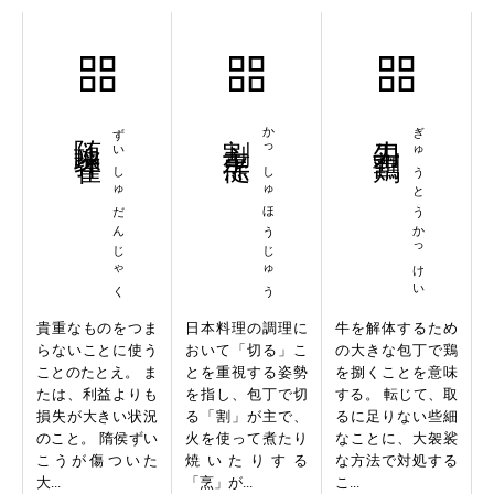
随珠弾雀
ずいしゅだんじゃく
割主烹従
かっしゅほうじゅう
牛刀割鶏
ぎゅうとうかっけい
貴重なものをつま
日本料理の調理に
牛を解体するため
らないことに使う
おいて「切る」こ
の大きな包丁で鶏
ことのたとえ。 ま
とを重視する姿勢
を捌くことを意味
たは、利益よりも
を指し、包丁で切
する。 転じて、取
損失が大きい状況
る「割」が主で、
るに足りない些細
のこと。 隋侯ずい
火を使って煮たり
なことに、大袈裟
こうが傷ついた
焼いたりする
な方法で対処する
大...
「烹」が...
こ...