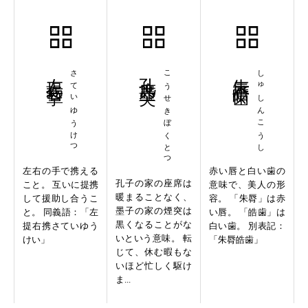
左提右挈
さていゆうけつ
孔席墨突
こうせきぼくとつ
朱唇皓歯
しゅしんこうし
左右の手で携える
赤い唇と白い歯の
孔子の家の座席は
こと。 互いに提携
意味で、美人の形
暖まることなく、
して援助し合うこ
容。 「朱脣」は赤
墨子の家の煙突は
と。 同義語：「左
い唇。 「皓歯」は
黒くなることがな
提右携さていゆう
白い歯。 別表記：
いという意味。 転
けい」
「朱脣皓歯」
じて、休む暇もな
いほど忙しく駆け
ま...