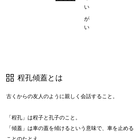
五十音順
五十音順
漢字検索
漢字検索
程孔傾蓋とは
古くからの友人のように親しく会話すること。
「程孔」は程子と孔子のこと。
「傾蓋」は車の蓋を傾けるという意味で、車を止める
ことのたとえ。