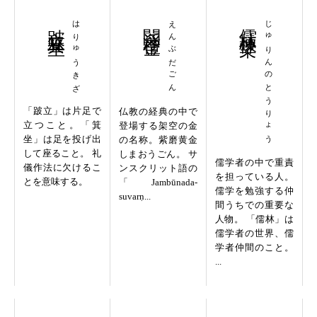
跛立箕坐
はりゅうきざ
閻浮檀金
えんぶだごん
儒林棟梁
じゅりんのとうりょう
「跛立」は片足で
仏教の経典の中で
立つこと。「箕
登場する架空の金
坐」は足を投げ出
の名称。紫磨黄金
して座ること。 礼
しまおうごん。 サ
儒学者の中で重責
儀作法に欠けるこ
ンスクリット語の
を担っている人。
とを意味する。
「Jambūnada-
儒学を勉強する仲
suvarṇ...
間うちでの重要な
人物。 「儒林」は
儒学者の世界、儒
学者仲間のこと。
...