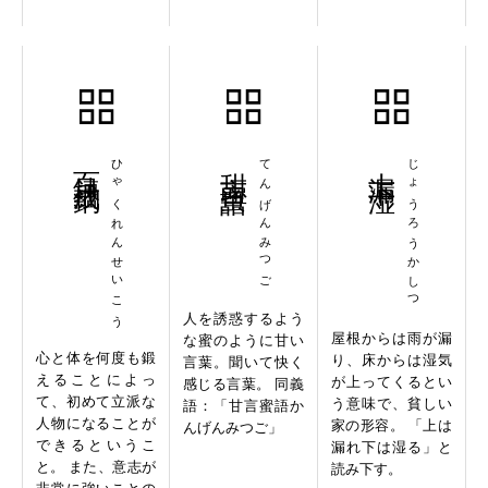
百錬成鋼
ひゃくれんせいこう
甜言蜜語
てんげんみつご
上漏下湿
じょうろうかしつ
人を誘惑するよう
屋根からは雨が漏
な蜜のように甘い
心と体を何度も鍛
り、床からは湿気
言葉。聞いて快く
えることによっ
が上ってくるとい
感じる言葉。 同義
て、初めて立派な
う意味で、貧しい
語：「甘言蜜語か
人物になることが
家の形容。 「上は
んげんみつご」
できるというこ
漏れ下は湿る」と
と。 また、意志が
読み下す。