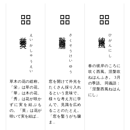
栄華秀英
えいかしゅうえい
鑿窓啓牖
さくそうけいゆう
彼岸西風
ひがんにし
春の彼岸のころに
吹く西風。涅槃吹
ねはんふき。 3月
草木の花の総称。
窓を開けて外光を
の季語。 同義語：
「栄」は草の花。
たくさん採り入れ
「涅槃西風ねはん
「華」は木の花、
るという意味で、
にし」
「秀」は花が咲か
様々な考え方に学
ずに実を結ぶも
んで、見識を広め
の。 「英」は花が
ることのたとえ。
咲いて実を結ば...
「窓を鑿うがち牖
ま...