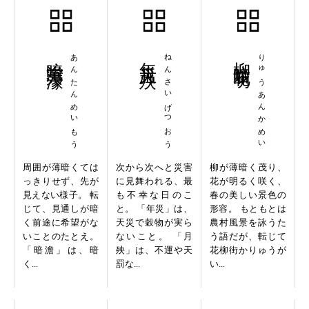
暗澹冥濛
あんたんめいもう
年災月殃
ねんさいげつおう
柳暗花明
りゅうあんかめい
周囲が薄暗くては
次から次へと災害
柳が薄暗く茂り、
っきりせず、先が
に見舞われる、最
花が明るく咲く、
見えない様子。 転
も不幸な日のこ
春の美しい景色の
じて、見通しが暗
と。 「年災」は、
形容。 もともとは
く前途に希望がな
天災で穀物が実ら
農村風景を詠うた
いことのたとえ。
ないこと。 「月
う語だが、転じて
「暗澹」は、暗
殃」は、不運や天
花柳街かりゅうが
く...
罰な...
い...