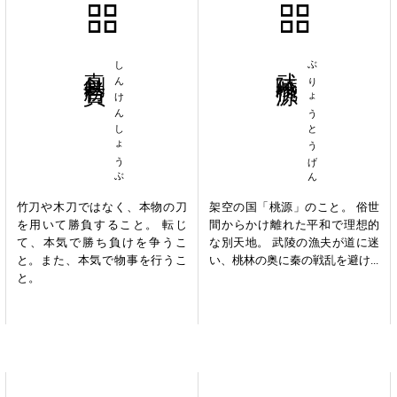
真剣勝負
しんけんしょうぶ
武陵桃源
ぶりょうとうげん
竹刀や木刀ではなく、本物の刀
架空の国「桃源」のこと。 俗世
を用いて勝負すること。 転じ
間からかけ離れた平和で理想的
て、本気で勝ち負けを争うこ
な別天地。 武陵の漁夫が道に迷
と。また、本気で物事を行うこ
い、桃林の奥に秦の戦乱を避け...
と。