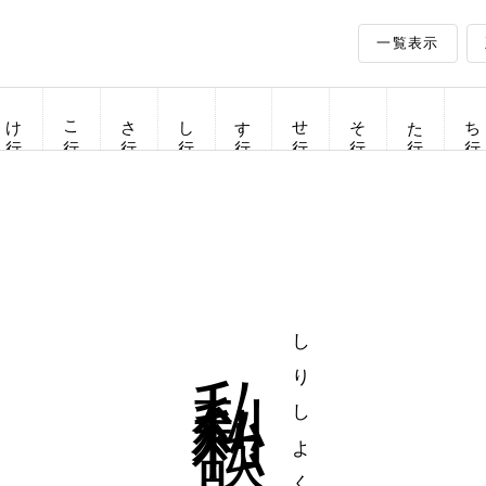
一覧表示
け行
こ行
さ行
し行
す行
せ行
そ行
た行
ち行
私利私欲
しりしよく