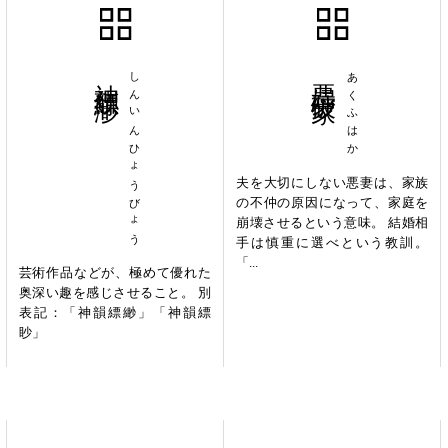
神韻縹渺
しんいんひょうびょう
悪婦破家
あくふはか
夫を大切にしない悪妻は、家族
の不仲の原因になって、家庭を
崩壊させるという意味。 結婚相
手は慎重に選べという教訓。
「...
芸術作品などが、極めて優れた
奥深い趣を感じさせること。 別
表記：「神韻縹緲」「神韻縹
眇」