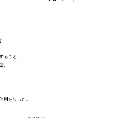
は
すること。
望。
信用を失った。