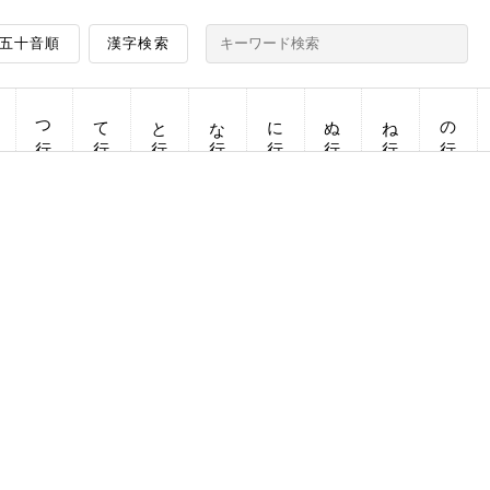
五十音順
漢字検索
つ行
て行
と行
な行
に行
ぬ行
ね行
の行