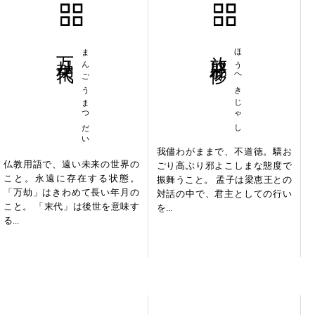
万劫末代
まんごうまつだい
放辟邪侈
ほうへきじゃし
我儘わがままで、不道徳。驕お
仏教用語で、遠い未来の世界の
ごり高ぶり邪よこしまな態度で
こと。永遠に存在する状態。
振舞うこと。 孟子は梁恵王との
「万劫」はきわめて長い年月の
対話の中で、君主としての行い
こと。 「末代」は後世を意味す
を...
る...