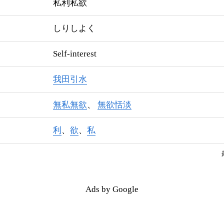
私利私欲
しりしよく
Self-interest
我田引水
無私無欲
無欲恬淡
利
、
欲
、
私
Ads by Google