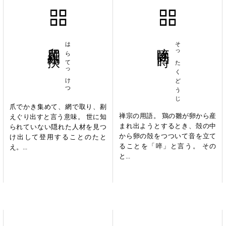
爬羅剔抉
はらてっけつ
啐啄同時
そったくどうじ
爪でかき集めて、網で取り、剔
禅宗の用語。 鶏の雛が卵から産
えぐり出すと言う意味。 世に知
まれ出ようとするとき、殻の中
られていない隠れた人材を見つ
から卵の殻をつついて音を立て
け出して登用することのたと
ることを「啐」と言う。 その
え。...
と...