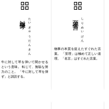
対牛弾琴
たいぎゅうだんきん
至理名言
しりめいげん
物事の本質を捉えたすぐれた言
葉。 「至理」は極めて正しい道
理。 「名言」はすぐれた言葉。
牛に対して琴を弾いて聞かせる
という意味。 転じて、無駄な努
力のこと。 「牛に対して琴を弾
ず」と訓読する。