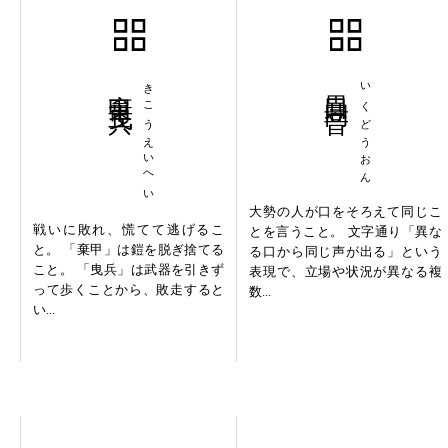
棄甲曳兵
きこうえいへい
異口同音
いくどうおん
大勢の人が口をそろえて同じこ
戦いに敗れ、慌てて逃げるこ
とを言うこと。 文字通り「異な
と。 「棄甲」は鎧を脱ぎ捨てる
る口から同じ声が出る」という
こと。 「曳兵」は武器を引きず
表現で、立場や状況が異なる複
って歩くことから、敗走すると
数...
い...