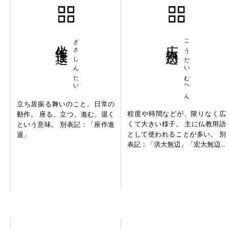
坐作進退
ざさしんたい
広大無辺
こうだいむへん
立ち居振る舞いのこと。日常の
程度や時間などが、限りなく広
動作。 座る、立つ、進む、退く
くて大きい様子。 主に仏教用語
という意味。 別表記：「座作進
として使われることが多い。 別
退」
表記：「洪大無辺」「宏大無辺...