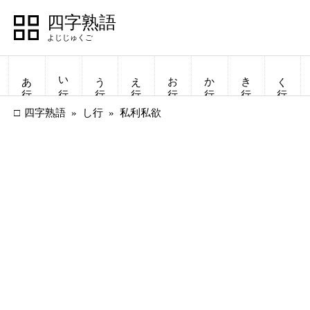
四字熟語
あ行
い行
う行
え行
お行
か行
き行
く行
四字熟語
し行
私利私欲