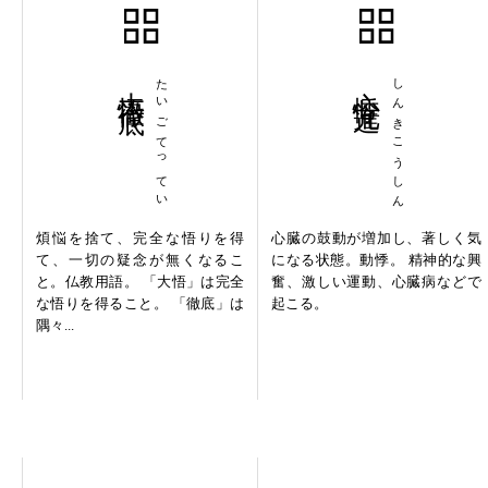
大悟徹底
たいごてってい
心悸亢進
しんきこうしん
煩悩を捨て、完全な悟りを得
心臓の鼓動が増加し、著しく気
て、一切の疑念が無くなるこ
になる状態。動悸。 精神的な興
と。仏教用語。 「大悟」は完全
奮、激しい運動、心臓病などで
な悟りを得ること。 「徹底」は
起こる。
隅々...