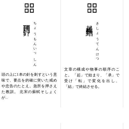
頂門一針
ちょうもんいっしん
起承転結
きしょうてんけつ
文章の構成や物事の順序のこ
頭の上に1本の針を刺すという意
と。 「起」で始まり、「承」で
味で、要点を的確に突いた戒め
受け「転」で変化を出し、
や忠告のたとえ。急所を押さえ
「結」で終結させる。
た教訓。 北宋の蘇軾そしょく
が...