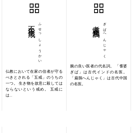
不殺生戒
ふせっしょうかい
耆婆扁鵲
ぎばへんじゃく
腕の良い医者の代名詞。 「耆婆
仏教において在家の信者が守る
ぎば」は古代インドの名医。
べきとされる「五戒」のうちの
「扁鵲へんじゃく」は古代中国
一つ。 生き物を故意に殺しては
の名医。
ならないという戒め。 五戒に
は...