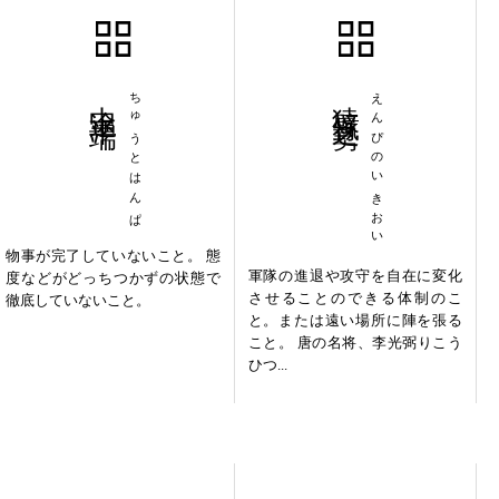
中途半端
ちゅうとはんぱ
猿臂之勢
えんぴのいきおい
物事が完了していないこと。 態
軍隊の進退や攻守を自在に変化
度などがどっちつかずの状態で
させることのできる体制のこ
徹底していないこと。
と。または遠い場所に陣を張る
こと。 唐の名将、李光弼りこう
ひつ...