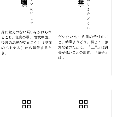
よくいめいしゅ
さんせきのどうじ
身に覚えのない疑いをかけられ
だいたい七～八歳の子供のこ
ること。無実の罪。 古代中国。
と。幼童ようどう。転じて、無
後漢の馬援が交趾こうし（現在
知な者のたとえ。 「三尺」は身
のベトナム）から転任すると
長が低いことの形容。 「童子」
き、...
は...