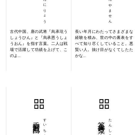
えんもんにりょう
うみせんやません
古代中国、唐の武将『烏承玭う
長い年月にわたってさまざまな
しょうひん』と『烏承恩うしょ
経験を積み、世の中の裏表をす
うおん』を指す言葉。二人は戦
べて知り尽くしていること。悪
場で活躍して功績を上げて、こ
賢い人。抜け目がなくてしたた
のよ...
かな...
垂髫戴白
箪食壺漿
たんしこしょう