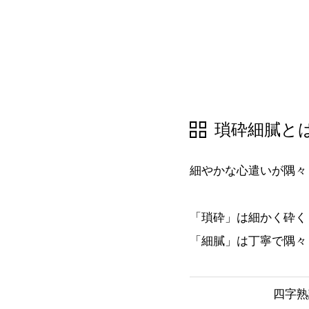
瑣砕細膩と
細やかな心遣いが隅々
「瑣砕」は細かく砕く
「細膩」は丁寧で隅々
四字熟