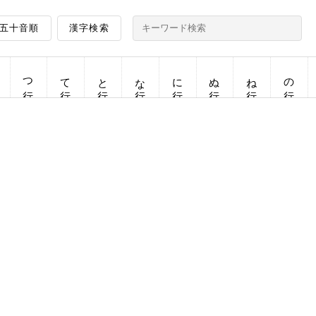
五十音順
漢字検索
つ行
て行
と行
な行
に行
ぬ行
ね行
の行