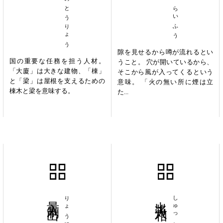
たいかのとうりょう
くうけつらいふう
隙を見せるから噂が流れるとい
国の重要な任務を担う人材。
うこと。 穴が開いているから、
「大廈」は大きな建物、「棟」
そこから風が入ってくるという
と「梁」は屋根を支えるための
意味。 「火の無い所に煙は立
棟木と梁を意味する。
た...
量入制出
出将入相