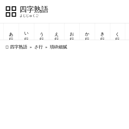
四字熟語
あ行
い行
う行
え行
お行
か行
き行
く行
四字熟語
さ行
瑣砕細膩