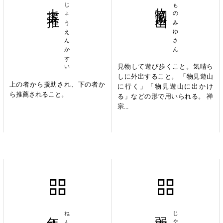
上援下推
じょうえんかすい
物見遊山
ものみゆさん
見物して遊び歩くこと。気晴ら
しに外出すること。 「物見遊山
上の者から援助され、下の者か
に行く」「物見遊山に出かけ
ら推薦されること。
る」などの形で用いられる。 禅
宗...
年功序列
弱肉強食