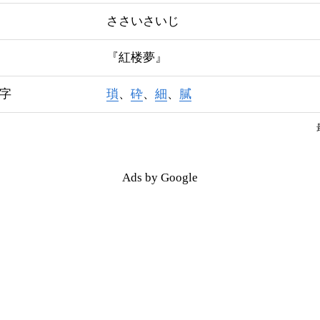
ささいさいじ
『紅楼夢』
字
瑣
、
砕
、
細
、
膩
Ads by Google