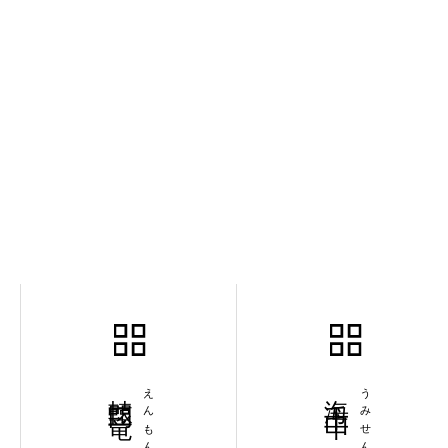
轅門二竜
海千山千