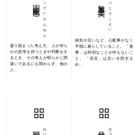
固定観念
こていかんねん
無事息災
ぶじそくさい
病気や災いなど、心配事がなく
凝り固まった考え方。 人が何ら
平穏に暮らしていること。 「無
かの思考を持つときや判断をす
事」は特別なことが何もないこ
るとき、その考えが明らかに間
と。 「息災」は災いを防ぎ止
違いであるにも関わらず、他の
め...
人...
励声一番
発菩提心