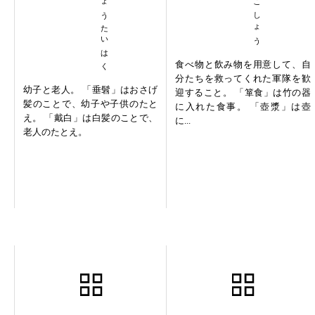
すいちょうたいはく
食べ物と飲み物を用意して、自
分たちを救ってくれた軍隊を歓
幼子と老人。 「垂髫」はおさげ
迎すること。 「箪食」は竹の器
髪のことで、幼子や子供のたと
に入れた食事。 「壺漿」は壺
え。 「戴白」は白髪のことで、
に...
老人のたとえ。