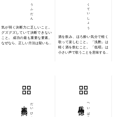
ゆうじゅうふだん
せんしゃくていしょう
気が弱く決断力に乏しいこと。
グズグズしていて決断できない
酒を飲み、ほろ酔い気分で軽く
こと。 成功の最も重要な要素。
歌って楽しむこと。 「浅酌」は
なぜなら、正しい方法は疑いも...
軽く酒を飲むこと。 「低唱」は
小さい声で歌うことを意味する...
大兵肥満
兵馬倥偬
へいばこうそう