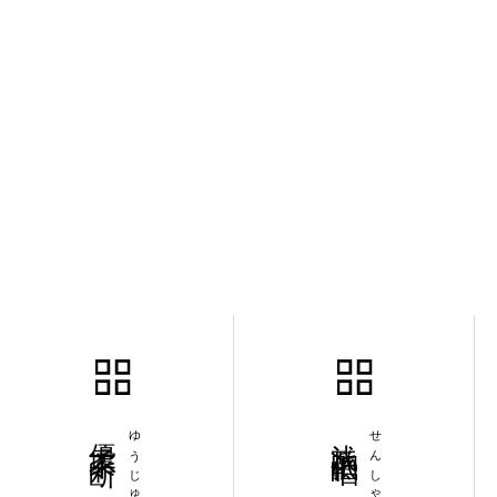
優柔不断
浅酌低唱