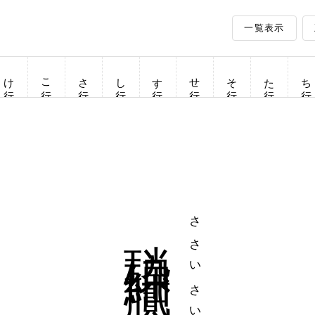
一覧表示
け行
こ行
さ行
し行
す行
せ行
そ行
た行
ち行
瑣砕細膩
ささいさいじ