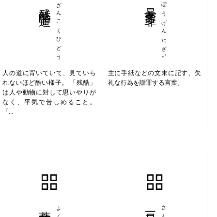
残酷非道
ざんこくひどう
暴言多罪
ぼうげんたざい
人の道に背いていて、見ていら
主に手紙などの文末に記す、失
れないほど酷い様子。 「残酷」
礼な行為を謝罪する言葉。
は人や動物に対して思いやりが
なく、平気で苦しめること。
「...
薏苡明珠
三尺童子