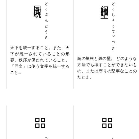
同文同軌
どうぶんどうき
銅牆鉄壁
どうしょうてっぺき
天下を統一すること。また、天
下が統一されていることの形
銅の垣根と鉄の壁。 どのような
容。秩序が保たれていること。
方法でも壊すことができないも
「同文」は使う文字を統一する
の、または守りの堅牢なことの
こと...
たとえ。
変分原理
縮地補天