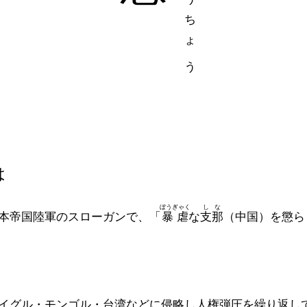
は
ぼうぎゃく
しな
本帝国陸軍のスローガンで、「
暴虐
な
支那
（中国）を懲ら
イグル・モンゴル・台湾などに侵略し人権弾圧を繰り返し