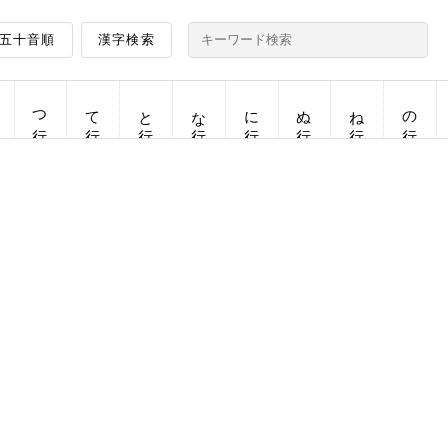
五十音順
漢字検索
つ行
て行
と行
な行
に行
ぬ行
ね行
の行