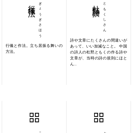
行儀作法
ぎょうぎさほう
杜黙詩撰
ともくしさん
詩や文章にたくさんの間違いが
行儀と作法。立ち居振る舞いの
あって、いい加減なこと。 中国
方法。
の詩人の杜黙ともくの作る詩や
文章が、当時の詩の規則にほと
ん...
巧遅拙速
愚公移山