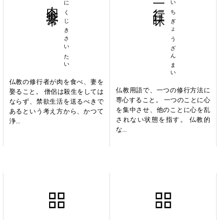
肉食妻帯
にくじきさいたい
一行三昧
いちぎょうざんまい
仏教の修行者が肉を食べ、妻を
仏教用語で、一つの修行方法に
娶ること。 僧侶は殺生をしては
専心すること。 一つのことに心
ならず、禁欲生活を送るべきで
を集中させ、他のことに心を乱
あるという考え方から、かつて
されない状態を指す。 仏教的
浄...
な...