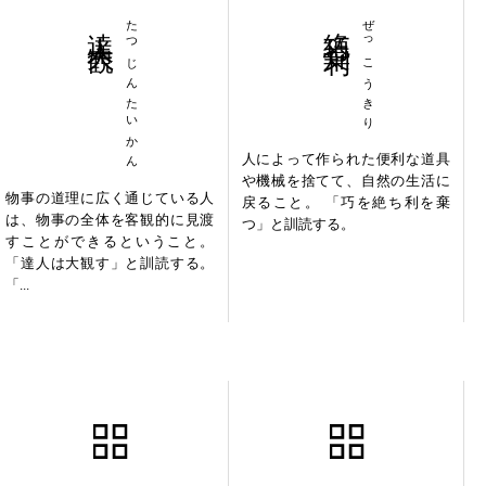
達人大観
たつじんたいかん
絶巧棄利
ぜっこうきり
人によって作られた便利な道具
や機械を捨てて、自然の生活に
物事の道理に広く通じている人
戻ること。 「巧を絶ち利を棄
は、物事の全体を客観的に見渡
つ」と訓読する。
すことができるということ。
「達人は大観す」と訓読する。
「...