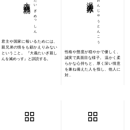
たいぎめっしん
おんじゅうとんこう
君主や国家に報いるためには、
親兄弟の情をも顧かえりみない
性格や態度が穏やかで優しく、
ということ。 『大義たいぎ親し
誠実で真面目な様子。 温かく柔
んを滅めっす』と訓読する。
らかな心持ちと、厚く深い情意
を兼ね備えた人を指し、他人に
対...