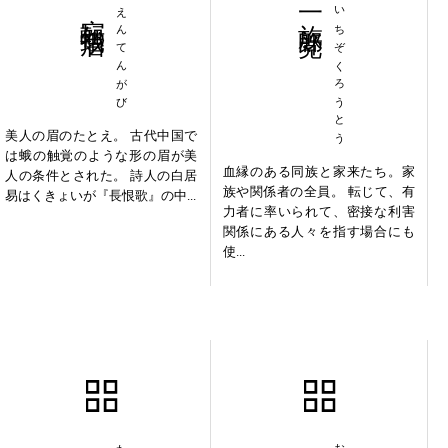
宛転蛾眉
えんてんがび
一族郎党
いちぞくろうとう
美人の眉のたとえ。 古代中国で
は蛾の触覚のような形の眉が美
血縁のある同族と家来たち。家
人の条件とされた。 詩人の白居
族や関係者の全員。 転じて、有
易はくきょいが『長恨歌』の中...
力者に率いられて、密接な利害
関係にある人々を指す場合にも
使...
大義滅親
温柔敦厚