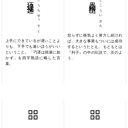
こうちせっそく
ぐこういざん
怠らずに根気よく努力し続けれ
上手にできているが遅いことよ
ば、大きな事業もついには成功
りも、下手でも速いほうがいい
するというたとえ。 もともとは
ということ。 「巧遅は拙速に如
『列子』の中の伝説で、次のよ
かず」を四字熟語に略した言
う...
葉。