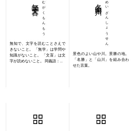
無学文盲
むがくもんもう
名山勝川
めいざんしょうせん
無知で、文字を読むことさえで
きないこと。 「無学」は学問や
景色のよい山や川。景勝の地。
知識がないこと。 「文盲」は文
「名勝」と「山川」を組み合わ
字が読めないこと。 同義語：...
せた言葉。