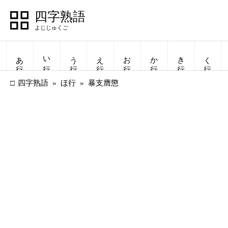
四字熟語
あ行
い行
う行
え行
お行
か行
き行
く行
四字熟語
ほ行
暴支膺懲