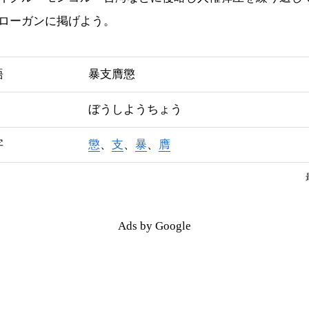
ローガンに掲げよう。
語
暴支膺懲
ぼうしようちょう
字
懲
、
支
、
暴
、
膺
Ads by Google