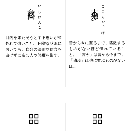
意志堅固
いしけんご
古今独歩
ここんどっぽ
目的を果たそうとする思いが並
昔から今に至るまで、匹敵する
外れて強いこと。 困難な状況に
ものがないほど優れているこ
おいても、自分の決断や信念を
と。 「古今」は昔から今まで。
曲げずに進む人や態度を指す。
「独歩」は他に並ぶものがない
...
ほ...