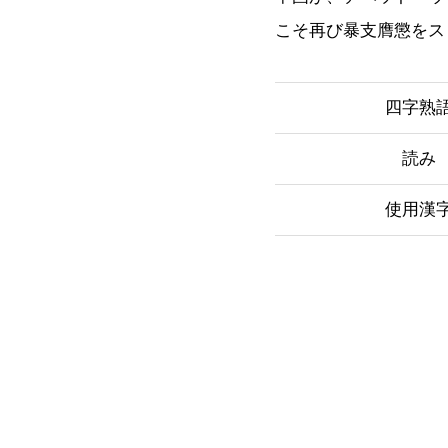
こそ再び暴支膺懲をス
四字熟
読み
使用漢