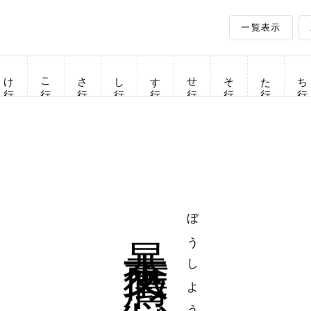
一覧表示
け行
こ行
さ行
し行
す行
せ行
そ行
た行
ち行
暴支膺懲
ぼうしようちょう