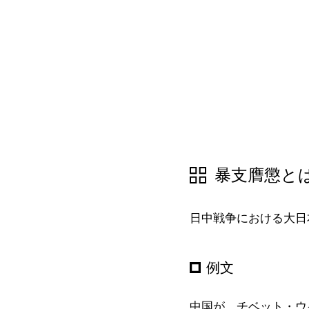
暴支膺懲と
日中戦争における大日
例文
中国が、チベット・ウ