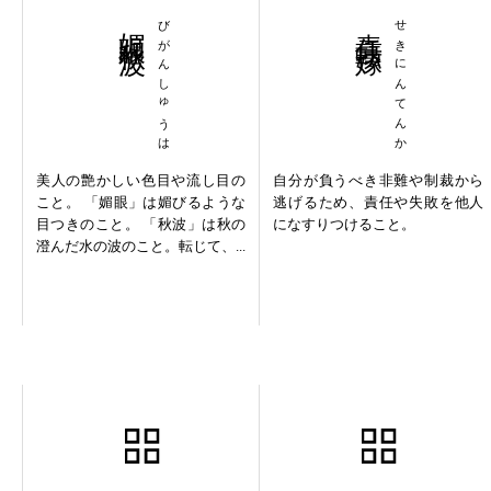
媚眼秋波
びがんしゅうは
責任転嫁
せきにんてんか
美人の艶かしい色目や流し目の
自分が負うべき非難や制裁から
こと。 「媚眼」は媚びるような
逃げるため、責任や失敗を他人
目つきのこと。 「秋波」は秋の
になすりつけること。
澄んだ水の波のこと。転じて、...