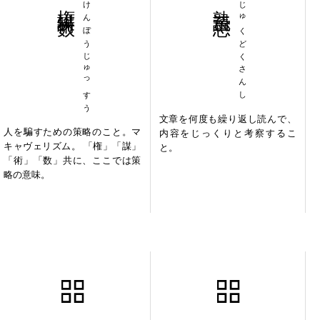
権謀術数
けんぼうじゅっすう
熟読三思
じゅくどくさんし
文章を何度も繰り返し読んで、
人を騙すための策略のこと。マ
内容をじっくりと考察するこ
キャヴェリズム。 「権」「謀」
と。
「術」「数」共に、ここでは策
略の意味。