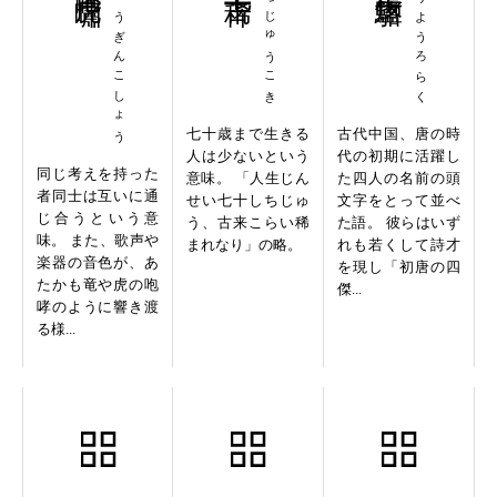
りょうぎんこしょう
しちじゅうこき
おうようろらく
七十歳まで生きる
古代中国、唐の時
人は少ないという
代の初期に活躍し
同じ考えを持った
意味。 「人生じん
た四人の名前の頭
者同士は互いに通
せい七十しちじゅ
文字をとって並べ
じ合うという意
う、古来こらい稀
た語。 彼らはいず
味。 また、歌声や
まれなり」の略。
れも若くして詩才
楽器の音色が、あ
を現し「初唐の四
たかも竜や虎の咆
傑...
哮のように響き渡
る様...