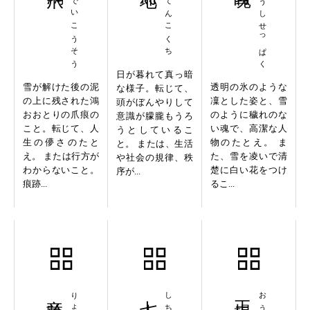
せつでいこうそう
こんてんこくち
ひょうしせっぱく
日が暮れて真っ暗
雪が解けた後の泥
透明の氷のような
な様子。転じて、
の上に残された鴻
凜とした姿と、雪
頭がぼんやりして
おおとりの爪痕の
のように穢れのな
意識が朦朧もうろ
こと。転じて、人
い魂で、高潔な人
うとしているこ
生の儚さのたと
物のたとえ。 ま
と。 または、生活
え。 または行方が
た、雪を凌いで清
や社会の規律、秩
わからないこと。
楚に白い花をつけ
序が...
痕跡...
るこ...
竜吟虎嘯
七十古稀
王楊盧駱