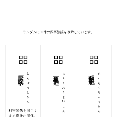
ランダムに30件の四字熟語を表示しています。
唇亡歯寒
しんぼうしかん
直往邁進
ちょくおうまいしん
明目張胆
めいもくちょうたん
利害関係を同じく
する密接な関係。