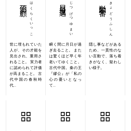
伯楽一顧
はくらくいっこ
日月逾邁
じつげつゆまい
挙動不審
きょどうふしん
世に埋もれていた
瞬く間に月日が過
隠し事などがある
人が、その才能を
ぎ去ること。 また
ため、一貫性のな
見出され、重用さ
は驚くほど早く年
い言動で、落ち着
れること。 実力者
老いてゆくこと。
きがなく、疑わし
に認められて評価
古代中国。秦の王
い様子。
が高まること。 古
『繆公』が「私の
代中国の春秋時
心の憂いとなっ
代...
て...