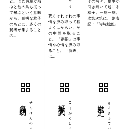
と。 また鳳凰が飛
その時々。物事が
ぶと他の鳥も従っ
引き続いて起こる
て飛ぶという意味
様子。一刻一刻。
双方それぞれの事
から、聡明な君子
次第次第に。 別表
情を汲み取って程
のもとに、多くの
記：「時時剋剋」
よくはからい、そ
賢者が集まること
の中間を取るこ
の...
と。 「斟酌」は事
情や心情を汲み取
ること。 「折衷」
は...
先見之明
せんけんのめい
好学尚武
こうがくしょうぶ
挙棋不定
きょきふてい