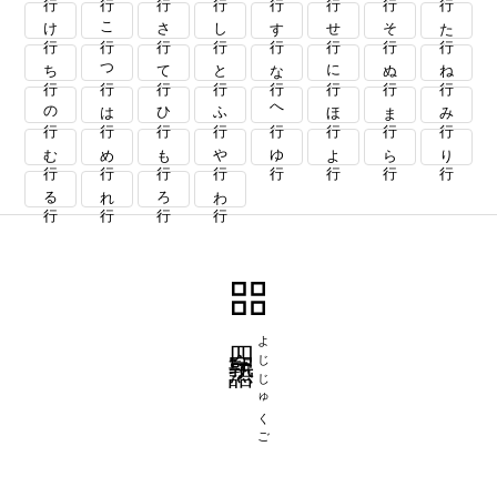
け行
こ行
さ行
し行
す行
せ行
そ行
た行
ち行
つ行
て行
と行
な行
に行
ぬ行
ね行
の行
は行
ひ行
ふ行
へ行
ほ行
ま行
み行
む行
め行
も行
や行
ゆ行
よ行
ら行
り行
る行
れ行
ろ行
わ行
四字熟語
よじじゅくご