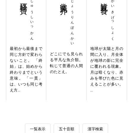
終始一貫
しゅうしいっかん
常鱗凡介
じょうりんぼんかい
皆既月食
かいきげっしょく
最初から最後まで
地球が太陽と月の
どこにでも見られ
同じ方針で変わら
間に入り、月全体
る平凡な魚介類。
ないこと。 「終
が地球の影に完全
転じて普通の人間
始」は、始めから
に覆われる現象。
のたとえ。
終わりまでという
月は暗くなり、赤
意味。 「一貫」
みを帯びた色に見
は、いつも同じ考
えることが多い。
え方...
...
一覧表示
五十音順
漢字検索