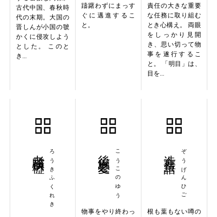
躊躇わずにまっす
責任の大きな重要
古代中国、春秋時
ぐに邁進するこ
な任務に取り組む
代の末期。大国の
と。
とき心構え。 両眼
晋しんが小国の虢
をしっかり見開
かくに侵攻しよう
き、思い切って物
とした。 このと
事を遂行するこ
き...
と。 「明目」は、
目を...
老驥伏櫪
ろうきふくれき
後顧之憂
こうこのゆう
造言蜚語
ぞうげんひご
物事をやり終わっ
根も葉もない噂の