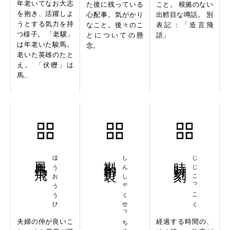
年老いてなお大志
た後に残っている
こと。 根拠のない
を抱き、活躍しよ
心配事。気がかり
出鱈目な噂話。 別
うとする気力を持
なこと。後々のこ
表記：「造言飛
つ様子。 「老驥」
とについての懸
語」
は年老いた駿馬。
念。
老いた英雄のたと
え。 「伏櫪」は
馬...
鳳凰于飛
ほうおううひ
斟酌折衷
しんしゃくせっちゅう
時時刻刻
じじこっこく
夫婦の仲が良いこ
経過する時間の、