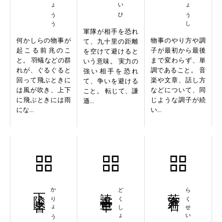
軍隊が相手を恐れ
何かしらの物事が
物事のやり方や調
て、九十里の距離
起こる前兆のこ
子が最初から最後
を空けて避けると
と。 羽蟻などの群
まで変わらず、単
いう意味。 実力の
れが、ぐるぐると
調であること。 音
強い相手を恐れ
回って飛ぶときに
楽や文章、話し方
て、争いを避ける
は風が吹き、上下
などについて、同
こと。 転じて、謙
に飛ぶときには雨
じような調子が続
遜...
にな...
い...
下陵上替
読書亡羊
どくしょぼうよう
落穽下石
らくせいかせき