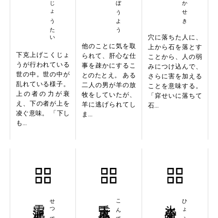
かりょうじょうたい
穴に落ちた人に、
他のことに気を取
上から石を落とす
下克上げこくじょ
られて、肝心な仕
ことから、人の弱
うが行われている
事を疎かにするこ
みにつけ込んで、
世の中。世の中が
とのたとえ。 ある
さらに害を加える
乱れている様子。
二人の男が羊の放
ことを意味する。
上の者の力が衰
牧をしていたが、
「穽せいに落ちて
え、下の者が上を
羊に逃げられてし
石...
凌ぐ意味。 「下し
ま...
も...
雪泥鴻爪
昏天黒地
氷姿雪魄