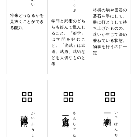
将棋の駒や囲碁の
将来どうなるかを
碁石を手にして、
学問と武術のどち
見抜くことができ
盤に打とうして持
らも好んで重んじ
る能力。
ち上げたものの、
ること。 「好学」
迷いが生じて決め
は学問を好むこ
兼ねている状態。
と。 「尚武」は武
物事を行うのに一
道、武勇、武術な
定...
どを大切なものと
考...
磑風舂雨
がいふうしょうう
三舎退避
さんしゃたいひ
一本調子
いっぽんぢょうし