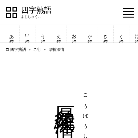
四字熟語
Menu
あ行
い行
う行
え行
お行
か行
き行
く行
け
四字熟語
こ行
厚貌深情
厚貌深情
こうぼうしんじょう
四字熟語
四字熟語
一覧表示
一覧表示