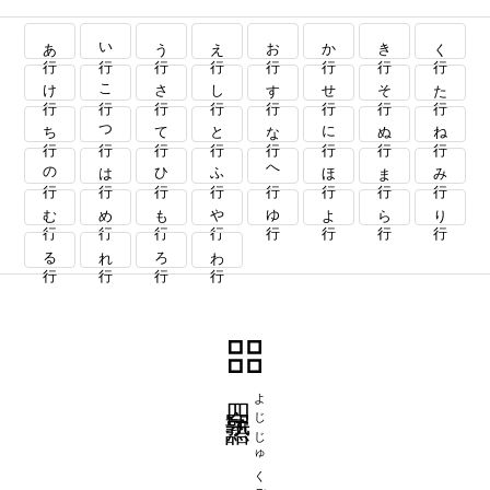
あ行
い行
う行
え行
お行
か行
き行
く行
け行
こ行
さ行
し行
す行
せ行
そ行
た行
ち行
つ行
て行
と行
な行
に行
ぬ行
ね行
の行
は行
ひ行
ふ行
へ行
ほ行
ま行
み行
む行
め行
も行
や行
ゆ行
よ行
ら行
り行
る行
れ行
ろ行
わ行
四字熟語
よじじゅくご