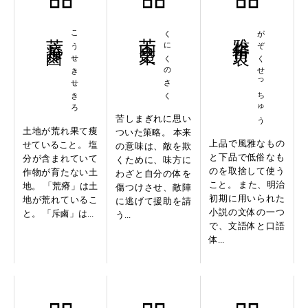
荒瘠斥鹵
こうせきせきろ
苦肉之策
くにくのさく
雅俗折衷
がぞくせっちゅう
苦しまぎれに思い
土地が荒れ果て痩
ついた策略。 本来
上品で風雅なもの
せていること。 塩
の意味は、敵を欺
と下品で低俗なも
分が含まれていて
くために、味方に
のを取捨して使う
作物が育たない土
わざと自分の体を
こと。 また、明治
地。 「荒瘠」は土
傷つけさせ、敵陣
初期に用いられた
地が荒れているこ
に逃げて援助を請
小説の文体の一つ
と。 「斥鹵」は...
う...
で、文語体と口語
体...