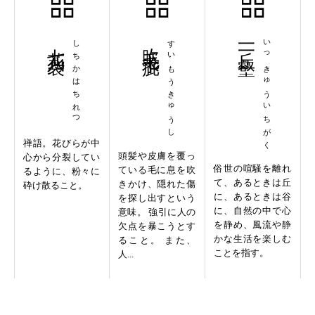
七花八裂
しちかはちれつ
吹毛求疵
すいもうきゅうし
一丘一壑
いっきゅういちがく
禅語。花びらが中
頭髪や皮膚を覆っ
心から分裂してい
俗世の喧騒を離れ
ている毛に息を吹
るように、粉々に
て、あるときは丘
きかけ、隠れた傷
砕け散ること。
に、あるときは谷
を探し出すという
に、自然の中で心
意味。 強引に人の
を静め、風流や静
欠点を暴こうとす
かな生活を楽しむ
ること。 また、
ことを指す。
人...