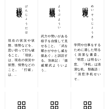
現状打破
げんじょうだは
耀武揚威
ようぶようい
明窓浄机
めいそうじょうき
武力や勢いがある
現在の状況や状
様子を自慢して見
学問や仕事をする
態、情勢などを、
せること。 「武を
ために適した明る
思い切って打ち破
耀かがやかし威を
く清潔な書斎。
ること。 「現状」
揚あぐ」と訓読す
「明窓」は明るい
は、現在の状況や
る。 別表記：「揚
窓。 「浄机」は清
状態、情勢などの
威耀武よういよ
潔な机。 類義語：
こと。 「打破」
う...
「清窓浄机せい
は、...
そ...