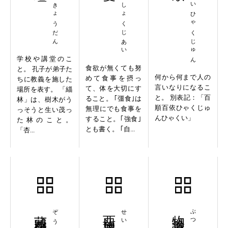
しりんきょうだん
きょうしょくじあい
ひゃくいひゃくじゅん
学校や講堂のこ
食欲が無くても努
と。 孔子が弟子た
何から何まで人の
めて食事を摂っ
ちに教義を施した
言いなりになるこ
て、体を大切にす
場所を表す。 「緇
と。 別表記：「百
ること。 ｢彊食｣は
林」は、樹木がう
順百依ひゃくじゅ
無理にでも食事を
っそうと生い茂っ
んひゃくい」
すること。｢強食｣
た林のこと。
とも書く。 ｢自...
「杏...
蔵頭露尾
西施捧心
物論囂囂