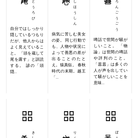
ぞうとうろび
せいしほうしん
ぶつろんごうごう
自分ではしっかり
病気に苦しむ美女
隠しているつもり
噂話で世間が騒が
の姿。 同じ行動で
だが、他人からは
しいこと。 「物
も、人物や状況に
よく見えているこ
論」は世間の噂話
よって善悪の差が
と。 「頭を蔵して
や評判のこと。
出ることのたと
尾を露す」と訓読
「囂囂」は多くの
え。猿真似。 春秋
する。 諺の「頭
人が声を出してい
時代の末期。越王
隠...
て騒がしいことを
「...
意味...
希少価値
六韜三略
暴支膺懲