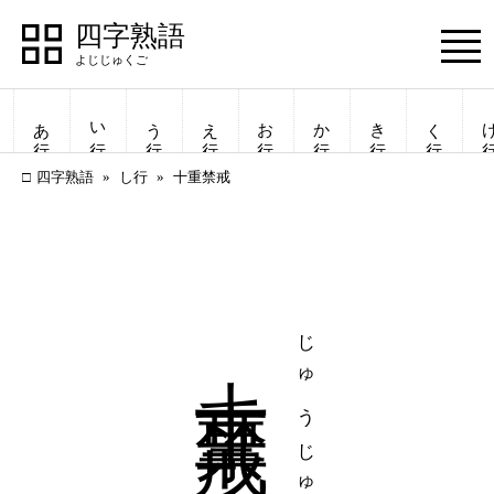
四字熟語
Menu
あ行
い行
う行
え行
お行
か行
き行
く行
け
四字熟語
し行
十重禁戒
十重禁戒
四字熟語
四字熟語
一覧表示
一覧表示