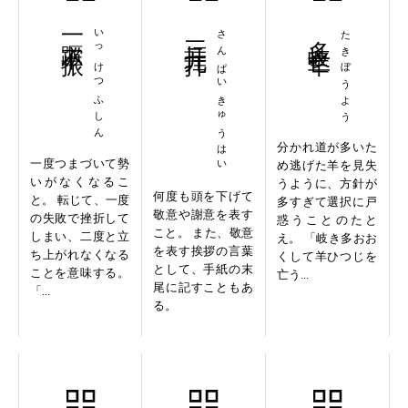
一蹶不振
いっけつふしん
三拝九拝
さんぱいきゅうはい
多岐亡羊
たきぼうよう
分かれ道が多いた
一度つまづいて勢
め逃げた羊を見失
いがなくなるこ
うように、方針が
何度も頭を下げて
と。 転じて、一度
多すぎて選択に戸
敬意や謝意を表す
の失敗で挫折して
惑うことのたと
こと。 また、敬意
しまい、二度と立
え。 「岐き多おお
を表す挨拶の言葉
ち上がれなくなる
くして羊ひつじを
として、手紙の末
ことを意味する。
亡う...
尾に記すこともあ
「...
る。