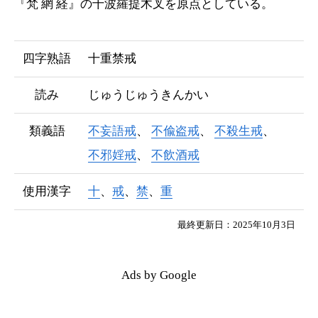
『
梵網経
』の
十波羅提木叉
を原点としている。
四字熟語
十重禁戒
読み
じゅうじゅうきんかい
類義語
不妄語戒
不偸盗戒
不殺生戒
不邪婬戒
不飲酒戒
使用漢字
十
、
戒
、
禁
、
重
最終更新日：2025年10月3日
Ads by Google