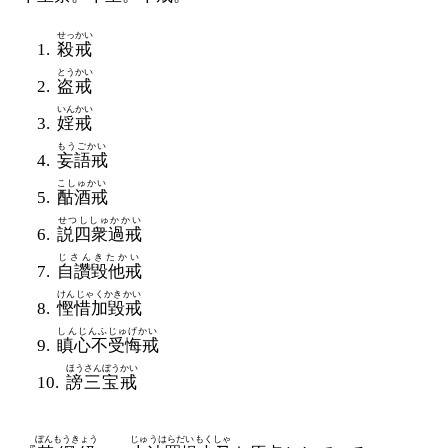
せっかい
殺戒
とうかい
盗戒
いんかい
婬戒
もうごかい
妄語戒
こしゅかい
酤酒戒
せつししゅかかい
説四衆過戒
じさんきたかい
自讚毀他戒
けんじゃくかきかい
慳惜加毀戒
しんじんふじゅげかい
瞋心不受悔戒
ほうさんぼうかい
謗三宝戒
ぼんもうきょう
じゅうはらだいもくしゃ