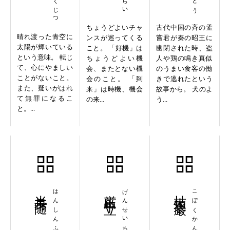
ちょうどよいチャ
古代中国の斉の孟
晴れ渡った青空に
ンスが巡ってくる
嘗君が秦の昭王に
太陽が輝いている
こと。 「好機」は
幽閉された時、盗
という意味。 転じ
ちょうどよい機
人や鶏の鳴き真似
て、心にやましい
会、またとない機
のうまい食客の働
ことがないこと。
会のこと。 「到
きで逃れたという
また、疑いがはれ
来」は時機、機会
故事から。 犬のよ
て無罪になるこ
の来...
う...
と。...
半身不随
はんしんふずい
厳正中立
げんせいちゅうりつ
枯木寒巌
こぼくかんがん