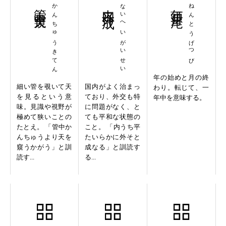
管中窺天
かんちゅうきてん
内平外成
ないへいがいせい
年頭月尾
ねんとうげつび
年の始めと月の終
細い管を覗いて天
国内がよく治まっ
わり。転じて、一
を見るという意
ており、外交も特
年中を意味する。
味。見識や視野が
に問題がなく、と
極めて狭いことの
ても平和な状態の
たとえ。 「管中か
こと。 「内うち平
んちゅうより天を
たいらかに外そと
窺うかがう」と訓
成なる」と訓読す
読す...
る...