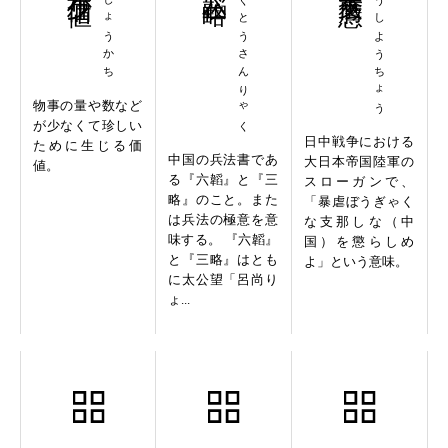
きしょうかち
りくとうさんりゃく
ぼうしようちょう
物事の量や数など
が少なくて珍しい
日中戦争における
ために生じる価
中国の兵法書であ
大日本帝国陸軍の
値。
る『六韜』と『三
スローガンで、
略』のこと。また
「暴虐ぼうぎゃく
は兵法の極意を意
な支那しな（中
味する。 『六韜』
国）を懲らしめ
と『三略』はとも
よ」という意味。
に太公望「呂尚り
ょ...