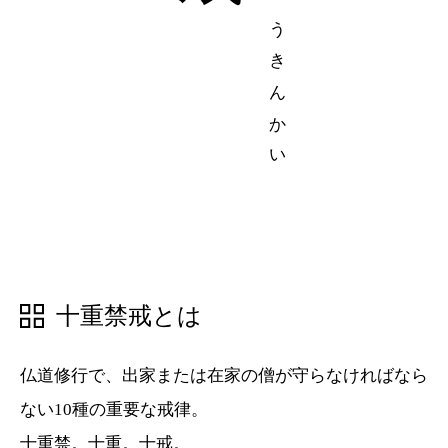
じゅうじゅうきんかい
五十音順
五十音順
漢字検索
漢字検索
十重禁戒とは
仏道修行で、出家または在家の僧が守らなければなら
ない10種の重要な戒律。
十重禁。十重。十戒。