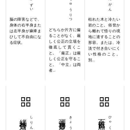
脳の障害などで、
枯れた木と冷たい
身体の右半身また
岩のこと。 俗世か
どちらか片方に偏
は左半身が麻痺ま
ら離れて悟りの境
ることがなく、厳
ひして不自由にな
地に達することの
しく公正の立場を
る症状。
形容。または、冷
徹底して貫くこ
淡で付き合いにく
と。 「厳正」は厳
い性格のこと。
しく公正を守るこ
別...
と。 「中立」は両
者...
緇林杏壇
彊食自愛
百依百順