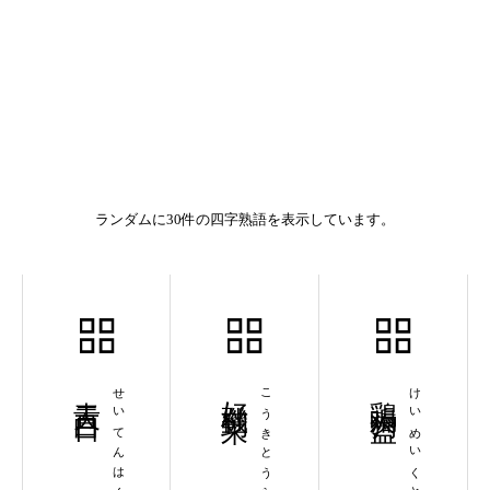
ランダムに30件の四字熟語を表示しています。
青天白日
せいてんはくじつ
好機到来
こうきとうらい
鶏鳴狗盗
けいめいくとう