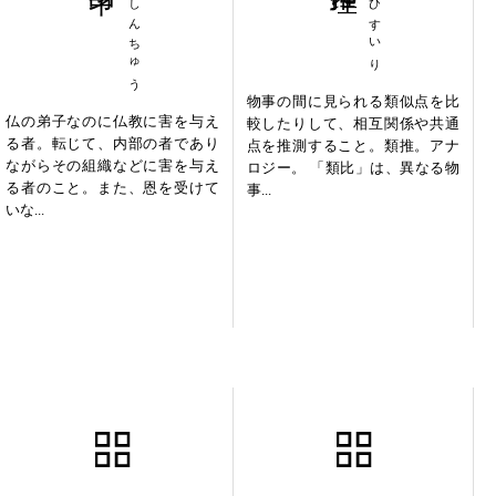
しししんちゅう
るいひすいり
物事の間に見られる類似点を比
仏の弟子なのに仏教に害を与え
較したりして、相互関係や共通
る者。転じて、内部の者であり
点を推測すること。類推。アナ
ながらその組織などに害を与え
ロジー。 「類比」は、異なる物
る者のこと。また、恩を受けて
事...
いな...