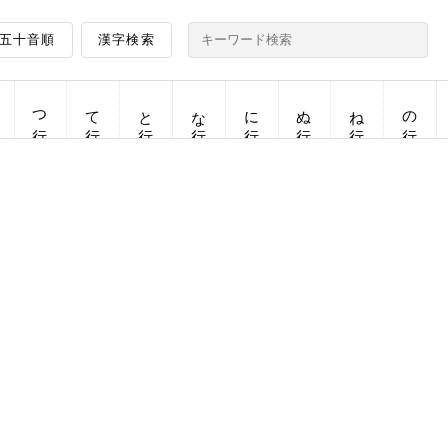
五十音順
漢字検索
つ行
て行
と行
な行
に行
ぬ行
ね行
の行