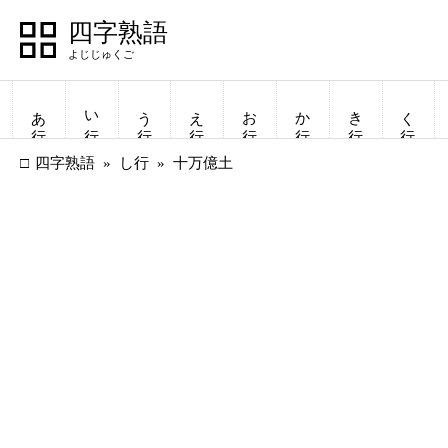
四字熟語
あ行
い行
う行
え行
お行
か行
き行
く行
四字熟語
し行
十万億土