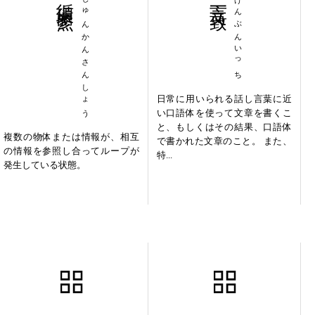
じゅんかんさんしょう
げんぶんいっち
日常に用いられる話し言葉に近
い口語体を使って文章を書くこ
と、もしくはその結果、口語体
複数の物体または情報が、相互
で書かれた文章のこと。 また、
の情報を参照し合ってループが
特...
発生している状態。