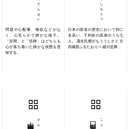
あんかんてんせい
りきゅうしちてつ
問題や心配事、物欲などがな
日本の茶道の歴史において特に
く、心安らかで静かな様子。
名高い、千利休の高弟のうち七
「安閑」と「恬静」はどちらも
人。 蒲生氏郷がもううじさと 古
心が落ち着いた静かな状態を意
田織部ふるたおりべ 細川忠興...
味する...
山岳重畳
口尚乳臭