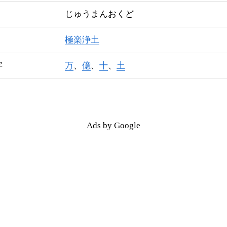
じゅうまんおくど
極楽浄土
字
万
、
億
、
十
、
土
Ads by Google