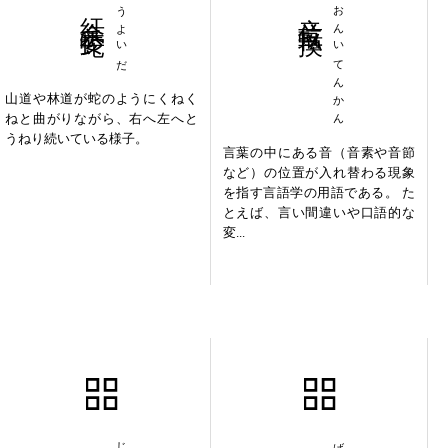
紆余委蛇
うよいだ
音位転換
おんいてんかん
山道や林道が蛇のようにくねく
ねと曲がりながら、右へ左へと
うねり続いている様子。
言葉の中にある音（音素や音節
など）の位置が入れ替わる現象
を指す言語学の用語である。 た
とえば、言い間違いや口語的な
変...
循環参照
言文一致