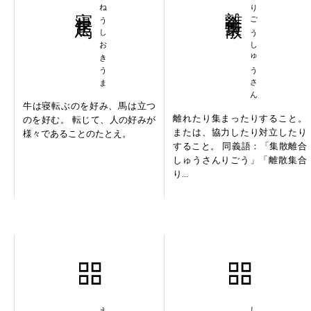
寝牛起馬
ねうしおきうま
離合集散
りごうしゅうさん
牛は寝転ぶのを好み、馬は立つ
離れたり集まったりすること。
のを好む。 転じて、人の好みが
または、協力したり対立したり
様々であることのたとえ。
すること。 同義語：「集散離合
しゅうさんりごう」「離散集合
り...
越俎之罪
志操堅固