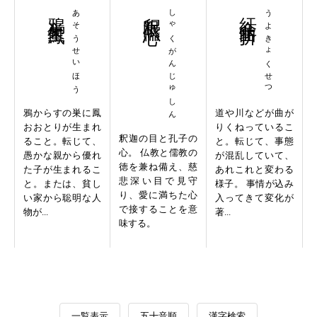
鴉巣生鳳
あそうせいほう
釈眼儒心
しゃくがんじゅしん
紆余曲折
うよきょくせつ
鴉からすの巣に鳳
道や川などが曲が
おおとりが生まれ
りくねっているこ
釈迦の目と孔子の
ること。転じて、
と。転じて、事態
心。 仏教と儒教の
愚かな親から優れ
が混乱していて、
徳を兼ね備え、慈
た子が生まれるこ
あれこれと変わる
悲深い目で見守
と。または、貧し
様子。 事情が込み
り、愛に満ちた心
い家から聡明な人
入ってきて変化が
で接することを意
物が...
著...
味する。
一覧表示
五十音順
漢字検索