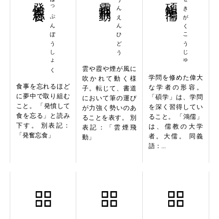
はっぷんぼうしょく
うんえんひどう
せきがくこうじゅ
雲や霞や煙が風に
学問を修めた偉大
吹かれて動く様
食事を忘れるほど
な学者の形容。
子。転じて、書道
に夢中で取り組む
「碩学」は、学問
において筆の運び
こと。 「発憤して
を深く習得してい
が力強く勢いのあ
食を忘る」と読み
ること。 「鴻儒」
ることを表す。 別
下す。 別表記：
は、儒教の大学
表記：「雲煙飛
「発奮忘食」
者。大儒。 同義
動」
語：...