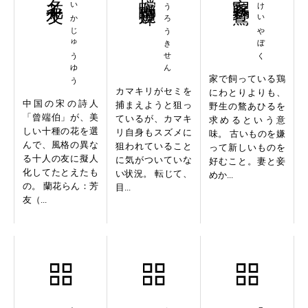
めいかじゅうゆう
とうろうきせん
かけいやぼく
家で飼っている鶏
カマキリがセミを
にわとりよりも、
中国の宋の詩人
捕まえようと狙っ
野生の鶩あひるを
「曾端伯」が、美
ているが、カマキ
求めるという意
しい十種の花を選
リ自身もスズメに
味。 古いものを嫌
んで、風格の異な
狙われていること
って新しいものを
る十人の友に擬人
に気がついていな
好むこと。妻と妾
化してたとえたも
い状況。 転じて、
めか...
の。 蘭花らん：芳
目...
友（...