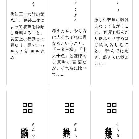
兵法三十六計の第
激しい苦痛に転げ
八計。 偽装工作に
まわってもがくこ
よって攻撃を隠蔽
考え方や、やり方
と。 何度も転んだ
し奇襲すること。
は人それぞれに異
り倒れたりするほ
表面上の行動とは
なるということ。
ど悶え苦しむこ
異なり、裏でこっ
「三者三様」「十
と。 転んでは起
そりと計画を進
人十色」とほぼ同
き、起きては転ぶ
め...
じ意味の言葉だ
こと...
が、それらに比べ
てよ...
琴歌酒賦
きんかしゅふ
魚目燕石
創業守成