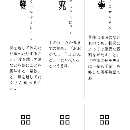
ぼういんぼうしょく
じゅちゅうはっく
いっこせんきん
普段は価値のない
十のうち八か九ま
ものでも、状況に
度を越して飲んだ
での割合。 「おお
よっては重要な役
り食べたりするこ
かた」「ほとん
割を果たすこと。
と。 度を越して酒
ど」「たいてい」
「中流に舟を失え
などを飲むことを
という意味。
ば一壺も千金」を
意味する「暴飲」
略した四字熟語で
と、度を越してた
あ...
くさん食べるこ
と...