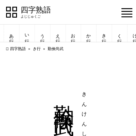
四字熟語
Menu
あ行
い行
う行
え行
お行
か行
き行
く行
け
四字熟語
き行
勤倹尚武
勤倹尚武
きんけんしょうぶ
四字熟語
四字熟語
一覧表示
一覧表示