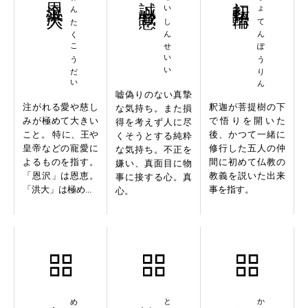
おんたくこうだい
せいしんせいい
しょてんぽうりん
嘘偽りのない真摯
注がれる愛や慈し
釈迦が菩提樹の下
な気持ち。また損
みが極めて大きい
で悟りを開いた
得を考えず人に尽
こと。 特に、王や
後、かつて一緒に
くそうとする純粋
皇帝などの寵愛に
修行した五人の仲
な気持ち。不正を
よるものを指す。
間に初めて仏教の
嫌い、真面目に物
「恩沢」は恩恵。
教義を説いた出来
事に接する心。真
「洪大」は極め...
事を指す。
心。
名花十友
蟷螂窺蟬
家鶏野鶩