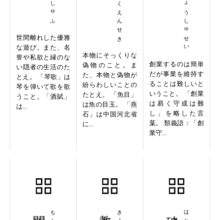
ぎょもくえんせき
そうぎょうしゅせい
世間離れした優雅
な遊び。また、名
本物にそっくりな
誉や私欲と縁のな
創業するのは簡単
偽物のこと。ま
い隠者の生活のた
だが事業を維持す
た、本物と偽物が
とえ。 「琴歌」は
ることは難しいと
紛らわしいことの
琴を弾いて歌を歌
いうこと。 「創業
たとえ。 「魚目」
うこと。「酒賦」
は易く守成は難
は魚の目玉。 「燕
は...
し」を略した言
石」は中国河北省
葉。 類義語：「創
に...
業守...
悶絶躄地
教育勅語
破戒無慙