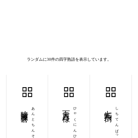
ランダムに30件の四字熟語を表示しています。
暗渡陳倉
あんとちんそう
百人百様
ひゃくにんひゃくよう
七転八倒
しちてんばっとう