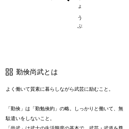
五十音順
五十音順
漢字検索
漢字検索
勤倹尚武とは
よく働いて質素に暮らしながら武芸に励むこと。
「勤倹」は「勤勉倹約」の略。しっかりと働いて、無
駄遣いをしないこと。
「尚武」は武士の生活態度の基本で、武芸・武道を尊