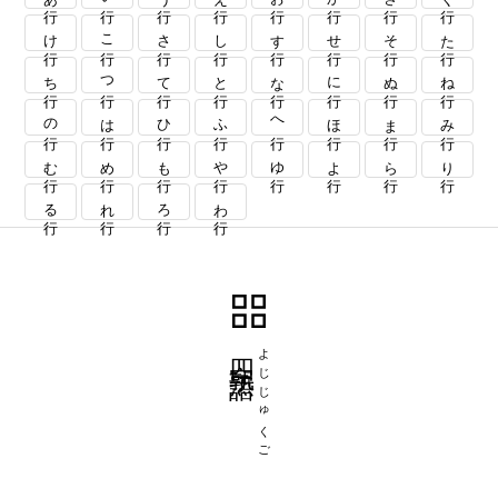
け行
こ行
さ行
し行
す行
せ行
そ行
た行
ち行
つ行
て行
と行
な行
に行
ぬ行
ね行
の行
は行
ひ行
ふ行
へ行
ほ行
ま行
み行
む行
め行
も行
や行
ゆ行
よ行
ら行
り行
る行
れ行
ろ行
わ行
四字熟語
よじじゅくご