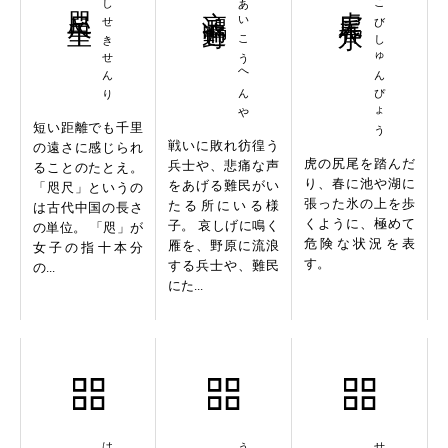
咫尺千里
しせきせんり
哀鴻遍野
あいこうへんや
虎尾春氷
こびしゅんぴょう
短い距離でも千里
戦いに敗れ彷徨う
の遠さに感じられ
虎の尻尾を踏んだ
兵士や、悲痛な声
ることのたとえ。
り、春に池や湖に
をあげる難民がい
「咫尺」というの
張った氷の上を歩
たる所にいる様
は古代中国の長さ
くように、極めて
子。 哀しげに鳴く
の単位。 「咫」が
危険な状況を表
雁を、野原に流浪
女子の指十本分
す。
する兵士や、難民
の...
にた...
発憤忘食
雲烟飛動
碩学鴻儒