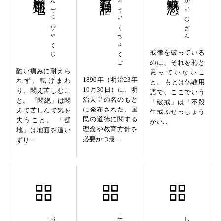
もんぜつびゃくじ
きょういくちょくご
はかいむざん
戒律を破っている
のに、それを恥と
酷い痛みに耐えら
思っていないこ
1890年（明治23年
れず、転げまわ
と。 もとは仏教用
10月30日）に、明
り、悶え苦しむこ
語で、ここでいう
治天皇の名のもと
と。 「悶絶」は悶
「破戒」は「不殺
に発布された、国
えて苦しんで気を
生戒ふせっしょう
民の道徳に関する
失うこと。 「躄
かい...
理念や教育方針を
地」は地面を這い
必要かつ最...
ずり...
恩沢洪大
誠心誠意
初転法輪