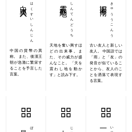
白水真人
はくすいしんじん
震天動地
しんてんどうち
旧雨今雨
きゅううこんう
天地を奮い興すほ
古い友人と新しい
中国の貨幣の異
どの出来事。ま
友人。 中国語では
称。 また、後漢王
た、その威力が盛
「雨」と「友」の
朝が急激に繁栄す
んなこと。 「天を
発音が似ているこ
ることを予言した
震わし地を動か
とから、友人のこ
言葉。
す」と読み下す。
とを洒落て表現す
る言葉。
暴飲暴食
十中八九
一壺千金